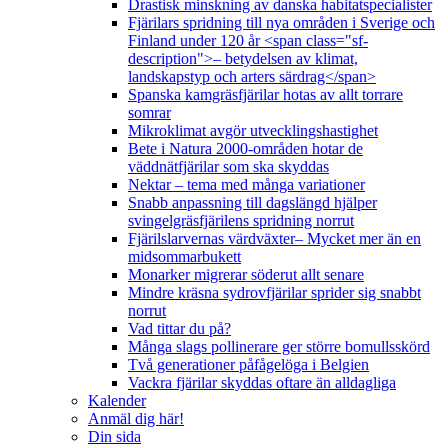
Drastisk minskning av danska habitatspecialister
Fjärilars spridning till nya områden i Sverige och
Finland under 120 år <span class="sf-
description">– betydelsen av klimat,
landskapstyp och arters särdrag</span>
Spanska kamgräsfjärilar hotas av allt torrare
somrar
Mikroklimat avgör utvecklingshastighet
Bete i Natura 2000-områden hotar de
väddnätfjärilar som ska skyddas
Nektar – tema med många variationer
Snabb anpassning till dagslängd hjälper
svingelgräsfjärilens spridning norrut
Fjärilslarvernas värdväxter– Mycket mer än en
midsommarbukett
Monarker migrerar söderut allt senare
Mindre kräsna sydrovfjärilar sprider sig snabbt
norrut
Vad tittar du på?
Många slags pollinerare ger större bomullsskörd
Två generationer påfågelöga i Belgien
Vackra fjärilar skyddas oftare än alldagliga
Kalender
Anmäl dig här!
Din sida