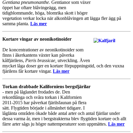
Gentiana pneumonanthe.
Gentianor som växer
öppet har oftare blåvingeägg, men
tidigblommande, höga, blomrika skott i högre
vegetation verkar locka när alkonblåvingen att lägga fler ägg på
samma planta.
Läs mer
Kortare vingar av neonikotinoider
De koncentrationer av neonikotinoider som
finns i åkerkantens växter kan påverka
kålfjärilens,
Pieris brassicae,
utveckling. Även
mycket låga doser ger en kortare förpuppningstid, och den vuxna
fjärilens får kortare vingar.
Läs mer
Torkan drabbade Kaliforniens bergsfjärilar
- men på låglandet frodades de. Den
rekordlånga och svåra torkan i Kalifornien
2011-2015 har påverkat fjärilsfaunan på flera
sätt. Flygtiden började i allmänhet tidigare. I
låglänta områden ökade både antal arter och antal fjärilar under
dessa varma år, men i bergstrakterna blev flygtiden kortare och allt
färre arter sågs ju högre nattemperaturer som uppmättes.
Läs mer