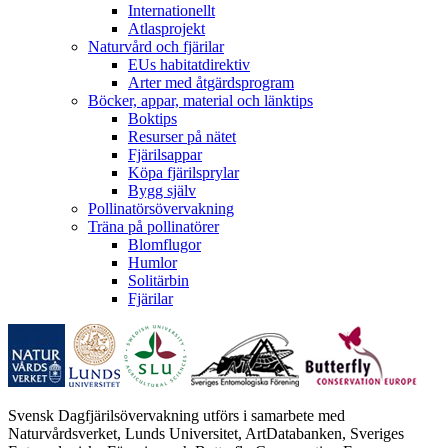
Internationellt
Atlasprojekt
Naturvård och fjärilar
EUs habitatdirektiv
Arter med åtgärdsprogram
Böcker, appar, material och länktips
Boktips
Resurser på nätet
Fjärilsappar
Köpa fjärilsprylar
Bygg själv
Pollinatörsövervakning
Träna på pollinatörer
Blomflugor
Humlor
Solitärbin
Fjärilar
Svensk Dagfjärilsövervakning utförs i samarbete med
Naturvårdsverket, Lunds Universitet, ArtDatabanken, Sveriges