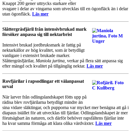
Knappt 200 gener uttrycks starkare eller
svagare i delar av vingarna som utvecklas till en ögonfläck än i delar
utan ögonfläck.
Läs mer
Slåttergräsfjäril från intensivbrukad mark
försöker anpassa sig till nektarbrist
Intensivt brukad jordbruksmark är fattig på
nektarkällor av hög kvalitet, som är betydligt
vanligare i extensivt brukade marker.
Slåttergräsfjärilar,
Maniola jurtina,
verkar på flera sätt anpassa sig
efter mängd och kvalitet på tillgänglig nektar.
Läs mer
Rovfjärilar i rapsodlingar ett välanpassat
urval
När larver från odlingslandskapet fötts upp på
rädisa blev rovfjärilarna betydligt mindre än
sina vidare släktingar, och pupporna var mycket mer benägna att gå i
diapaus istället för att utvecklas till fjärilar. Odlingslandskapet är mer
förutsägbart än naturen, och därför behöver rapsfältens fjärilar inte
ha kvar samma förmåga att klara olika värdväxter.
Läs mer