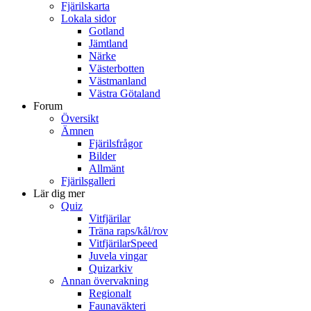
Fjärilskarta
Lokala sidor
Gotland
Jämtland
Närke
Västerbotten
Västmanland
Västra Götaland
Forum
Översikt
Ämnen
Fjärilsfrågor
Bilder
Allmänt
Fjärilsgalleri
Lär dig mer
Quiz
Vitfjärilar
Träna raps/kål/rov
VitfjärilarSpeed
Juvela vingar
Quizarkiv
Annan övervakning
Regionalt
Faunaväkteri