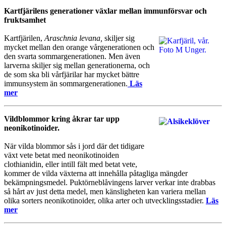
Kartfjärilens generationer växlar mellan immunförsvar och
fruktsamhet
Kartfjärilen,
Araschnia levana,
skiljer sig
mycket mellan den orange vårgenerationen och
den svarta sommargenerationen. Men även
larverna skiljer sig mellan generationerna, och
de som ska bli vårfjärilar har mycket bättre
immunsystem än sommargenerationen.
Läs
mer
Vildblommor kring åkrar tar upp
neonikotinoider.
När vilda blommor sås i jord där det tidigare
växt vete betat med neonikotinoiden
clothianidin, eller intill fält med betat vete,
kommer de vilda växterna att innehålla påtagliga mängder
bekämpningsmedel. Puktörneblåvingens larver verkar inte drabbas
så hårt av just detta medel, men känsligheten kan variera mellan
olika sorters neonikotinoider, olika arter och utvecklingsstadier.
Läs
mer