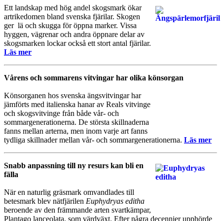
Ett landskap med hög andel skogsmark ökar
artrikedomen bland svenska fjärilar. Skogen
ger lä och skugga för öppna marker. Vissa
hyggen, vägrenar och andra öppnare delar av
skogsmarken lockar också ett stort antal fjärilar.
Läs mer
Vårens och sommarens vitvingar har olika könsorgan
Könsorganen hos svenska ängsvitvingar har
jämförts med italienska hanar av Reals vitvinge
och skogsvitvinge från både vår- och
sommargenerationerna. De största skillnaderna
fanns mellan arterna, men inom varje art fanns
tydliga skillnader mellan vår- och sommargenerationerna.
Läs mer
Snabb anpassning till ny resurs kan bli en
fälla
När en naturlig gräsmark omvandlades till
betesmark blev nätfjärilen
Euphydryas editha
beroende av den främmande arten svartkämpar,
Plantago lanceolata, som värdväxt. Efter några decennier upphörde