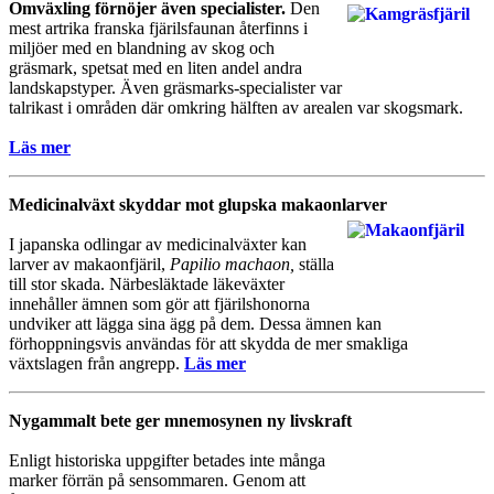
Omväxling förnöjer även specialister.
Den
mest artrika franska fjärilsfaunan återfinns i
miljöer med en blandning av skog och
gräsmark, spetsat med en liten andel andra
landskapstyper. Även gräsmarks-specialister var
talrikast i områden där omkring hälften av arealen var skogsmark.
Läs mer
Medicinalväxt skyddar mot glupska makaonlarver
I japanska odlingar av medicinalväxter kan
larver av makaonfjäril,
Papilio machaon,
ställa
till stor skada. Närbesläktade läkeväxter
innehåller ämnen som gör att fjärilshonorna
undviker att lägga sina ägg på dem. Dessa ämnen kan
förhoppningsvis användas för att skydda de mer smakliga
växtslagen från angrepp.
Läs mer
Nygammalt bete ger mnemosynen ny livskraft
Enligt historiska uppgifter betades inte många
marker förrän på sensommaren. Genom att