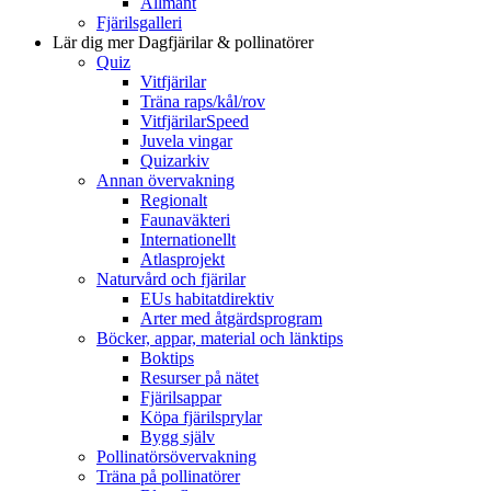
Allmänt
Fjärilsgalleri
Lär dig mer
Dagfjärilar & pollinatörer
Quiz
Vitfjärilar
Träna raps/kål/rov
VitfjärilarSpeed
Juvela vingar
Quizarkiv
Annan övervakning
Regionalt
Faunaväkteri
Internationellt
Atlasprojekt
Naturvård och fjärilar
EUs habitatdirektiv
Arter med åtgärdsprogram
Böcker, appar, material och länktips
Boktips
Resurser på nätet
Fjärilsappar
Köpa fjärilsprylar
Bygg själv
Pollinatörsövervakning
Träna på pollinatörer