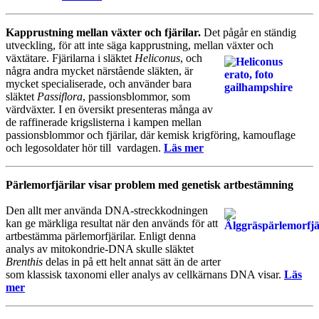
Kapprustning mellan växter och fjärilar.
Det pågår en ständig
utveckling, för att inte säga kapprustning, mellan växter och
växtätare. Fjärilarna i släk
tet
Heliconus
, och
några andra mycket närstående släkten, är
mycket specialiserade, och använder bara
släktet
Passiflora
, passionsblommor, som
värdväxter. I en översikt presenteras många av
de raffinerade krigslisterna i kampen mellan
passionsblommor och fjärilar, där kemisk krigföring, kamouflage
och legosoldater hör till vardagen.
Läs mer
Pärlemorfjärilar visar problem med genetisk artbestämning
Den allt mer använda DNA-streckkodningen
kan ge märkliga resultat när den används för att
artbestämma pärlemorfjärilar. Enligt denna
analys av mitokondrie-DNA skulle släktet
Brenthis
delas in på ett helt annat sätt än de arter
som klassisk taxonomi eller analys av cellkärnans DNA visar.
Läs
mer