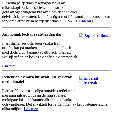
Linserna på fjärilars fasettögon täcks av
mikroskopiska koner. Dessa nanostrukturer kan
göra att ögat fungerar bra även om det helt eller
delvis täcks av vatten, kan hålla ögat rent från smuts och kanske kan
förklara varför vissa nattfjärilar dras till UV-ljus.
Läs mer
Ammoniak lockar svalstjärtfjärilar
Fjärilshanar ses ofta suga vätska från
urinfläckar på marken, spillning och till och
med döda djur. Japanska fältförsök visar att
svalstjärtsfjärilar lockas av doften av ammoniak.
Läs mer
Reflektion av nära infrarött ljus varierar
med klimatet
Fjärilar från varma, soliga områden reflekterar
mer nära infrarött ljus än de från svalare,
molnigare lokaler, framför allt från mellankropp
och vingbaser. Det är viktigt för regleringen av kroppstemperatur i
olika miljöer.
Läs mer