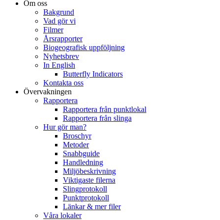
Om oss
Bakgrund
Vad gör vi
Filmer
Årsrapporter
Biogeografisk uppföljning
Nyhetsbrev
In English
Butterfly Indicators
Kontakta oss
Övervakningen
Rapportera
Rapportera från punktlokal
Rapportera från slinga
Hur gör man?
Broschyr
Metoder
Snabbguide
Handledning
Miljöbeskrivning
Viktigaste filerna
Slingprotokoll
Punktprotokoll
Länkar & mer filer
Våra lokaler