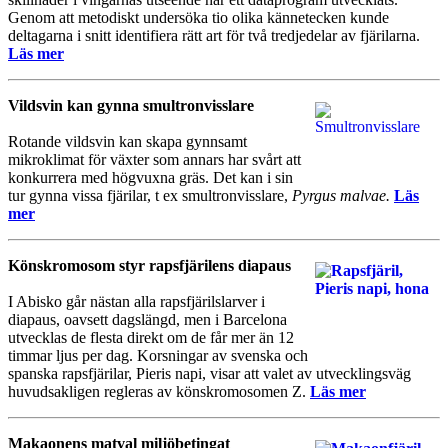
Genom att metodiskt undersöka tio olika kännetecken kunde
deltagarna i snitt identifiera rätt art för två tredjedelar av fjärilarna.
Läs mer
Vildsvin kan gynna smultronvisslare
Rotande vildsvin kan skapa gynnsamt
mikroklimat för växter som annars har svårt att
konkurrera med högvuxna gräs. Det kan i sin
tur gynna vissa fjärilar, t ex smultronvisslare,
Pyrgus malvae.
Läs
mer
Könskromosom styr rapsfjärilens diapaus
I Abisko går nästan alla rapsfjärilslarver i
diapaus, oavsett dagslängd, men i Barcelona
utvecklas de flesta direkt om de får mer än 12
timmar ljus per dag. Korsningar av svenska och
spanska rapsfjärilar, Pieris napi, visar att valet av utvecklingsväg
huvudsakligen regleras av könskromosomen Z.
Läs mer
Makaonens matval miljöbetingat