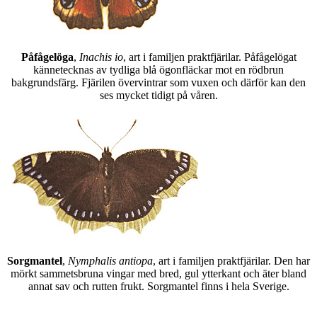
Påfågelöga
,
Inachis io
, art i familjen praktfjärilar. Påfågelögat
kännetecknas av tydliga blå ögonfläckar mot en rödbrun
bakgrundsfärg. Fjärilen övervintrar som vuxen och därför kan den
ses mycket tidigt på våren.
Sorgmantel
,
Nymphalis antiopa
, art i familjen praktfjärilar. Den har
mörkt sammetsbruna vingar med bred, gul ytterkant och äter bland
annat sav och rutten frukt. Sorgmantel finns i hela Sverige.