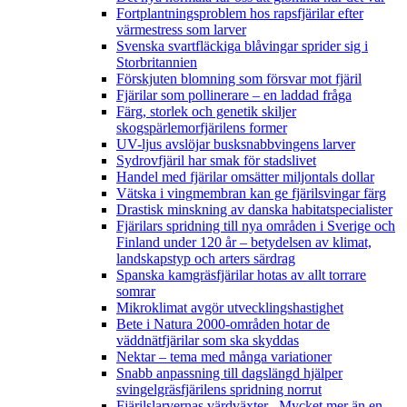
Fortplantningsproblem hos rapsfjärilar efter
värmestress som larver
Svenska svartfläckiga blåvingar sprider sig i
Storbritannien
Förskjuten blomning som försvar mot fjäril
Fjärilar som pollinerare – en laddad fråga
Färg, storlek och genetik skiljer
skogspärlemorfjärilens former
UV-ljus avslöjar busksnabbvingens larver
Sydrovfjäril har smak för stadslivet
Handel med fjärilar omsätter miljontals dollar
Vätska i vingmembran kan ge fjärilsvingar färg
Drastisk minskning av danska habitatspecialister
Fjärilars spridning till nya områden i Sverige och
Finland under 120 år
– betydelsen av klimat,
landskapstyp och arters särdrag
Spanska kamgräsfjärilar hotas av allt torrare
somrar
Mikroklimat avgör utvecklingshastighet
Bete i Natura 2000-områden hotar de
väddnätfjärilar som ska skyddas
Nektar – tema med många variationer
Snabb anpassning till dagslängd hjälper
svingelgräsfjärilens spridning norrut
Fjärilslarvernas värdväxter– Mycket mer än en