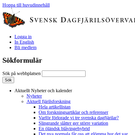
Hoppa till huvudinnehåll
Logga in
In English
Bli medlem
Sökformulär
Sök på webbplatsen
Aktuellt
Nyheter och kalender
Nyheter
Aktuell fjärilsforskning
Hela artikellistan
Om forskningsartiklar och referenser
Varför förlorade vi tre svenska dagfjärilar?
Slingrande slåtter ger större variation
En öländsk blåvingehybrid
Det nya normala får oss att glömma hur det var