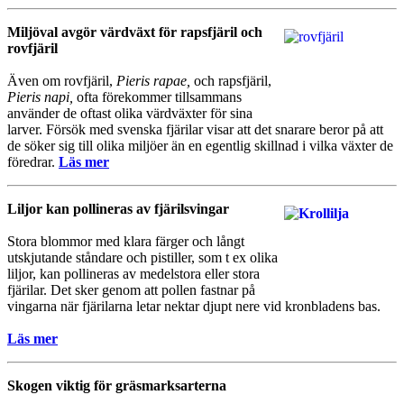
Miljöval avgör värdväxt för rapsfjäril och
rovfjäril
Även om rovfjäril,
Pieris rapae,
och rapsfjäril,
Pieris napi,
ofta förekommer tillsammans
använder de oftast olika värdväxter för sina
larver. Försök med svenska fjärilar visar att det snarare beror på att
de söker sig till olika miljöer än en egentlig skillnad i vilka växter de
föredrar.
Läs mer
Liljor kan pollineras av fjärilsvingar
Stora blommor med klara färger och långt
utskjutande ståndare och pistiller, som t ex olika
liljor, kan pollineras av medelstora eller stora
fjärilar. Det sker genom att pollen fastnar på
vingarna när fjärilarna letar nektar djupt nere vid kronbladens bas.
Läs mer
Skogen viktig för gräsmarksarterna