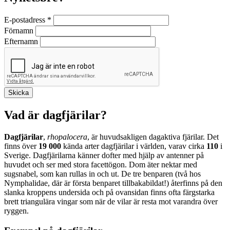
E-postadress
*
Förnamn
Efternamn
Vad är dagfjärilar?
Dagfjärilar
,
rhopalocera
, är huvudsakligen dagaktiva fjärilar. Det
finns över
19 000
kända arter dagfjärilar i världen, varav cirka
110
i
Sverige. Dagfjärilarna känner dofter med hjälp av antenner på
huvudet och ser med stora facettögon. Dom äter nektar med
sugsnabel, som kan rullas in och ut. De tre benparen (två hos
Nymphalidae, där är första benparet tillbakabildat!) återfinns på den
slanka kroppens undersida och på ovansidan finns ofta färgstarka
brett triangulära vingar som när de vilar är resta mot varandra över
ryggen.