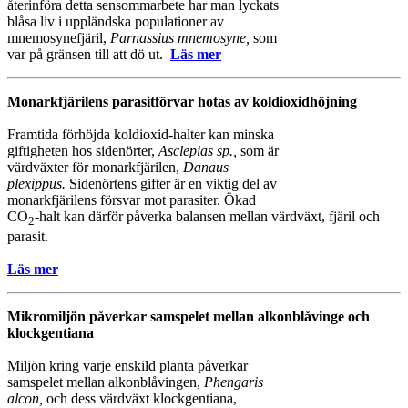
återinföra detta sensommarbete har man lyckats
blåsa liv i uppländska populationer av
mnemosynefjäril,
Parnassius mnemosyne,
som
var på gränsen till att dö ut.
Läs mer
Monarkfjärilens parasitförvar hotas av koldioxidhöjning
Framtida förhöjda koldioxid-halter kan minska
giftigheten hos sidenörter,
Asclepias sp.,
som är
värdväxter för monarkfjärilen,
Danaus
plexippus.
Sidenörtens gifter är en viktig del av
monarkfjärilens försvar mot parasiter. Ökad
CO
-halt kan därför påverka balansen mellan värdväxt, fjäril och
2
parasit.
Läs mer
Mikromiljön påverkar samspelet mellan alkonblåvinge och
klockgentiana
Miljön kring varje enskild planta påverkar
samspelet mellan alkonblåvingen,
Phengaris
alcon,
och dess värdväxt klockgentiana,