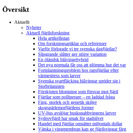
Översikt
Aktuellt
Nyheter
Aktuell fjärilsforskning
Hela artikellistan
Om forskningsartiklar och referenser
Varför förlorade vi tre svenska dagfjärilar?
Slingrande slåtter ger större variation
En öländsk blåvingehybrid
Det nya normala får oss att glömma hur det var
Fortplantningsproblem hos rapsfjärilar efter
värmestress som larver
Svenska svartfläckiga blåvingar sprider sig i
Storbritannien
Förskjuten blomning som försvar mot fjäril
Fjärilar som pollinerare – en laddad fråga
Färg, storlek och genetik skiljer
skogspärlemorfjärilens former
UV-ljus avslöjar busksnabbvingens larver
Sydrovfjäril har smak för stadslivet
Handel med fjärilar omsätter miljontals dollar
Vätska i vingmembran kan ge fjärilsvingar färg