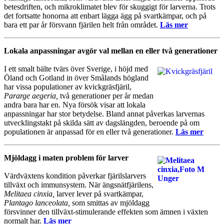
betesdriften, och mikroklimatet blev för skuggigt för larverna. Trots
det fortsatte honorna att enbart lägga ägg på svartkämpar, och på
bara ett par år försvann fjärilen helt från området.
Läs mer
Lokala anpassningar avgör val mellan en eller två generationer
I ett smalt bälte tvärs över Sverige, i höjd med
Öland och Gotland in över Smålands högland
har vissa populationer av kvickgräsfjäril,
Pararge aegeria,
två generationer per år medan
andra bara har en. Nya försök visar att lokala
anpassningar har stor betydelse. Bland annat påverkas larvernas
utvecklingstakt på skilda sätt av dagslängden, beroende på om
populationen är anpassad för en eller två generationer.
Läs mer
Mjöldagg i maten problem för larver
Värdväxtens kondition påverkar fjärilslarvers
tillväxt och immunsystem. När ängsnätfjärilens,
Melitaea cinxia,
larver lever på svartkämpar,
Plantago lanceolata,
som smittas av mjöldagg
försvinner den tillväxt-stimulerande effekten som ämnen i växten
normalt har.
Läs mer