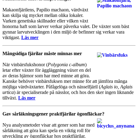
Makaonfjärilens, Papilio machaon, värdväxt
kan skilja sig mycket mellan olika lokaler.
Varken genetiska skillnader eller vilken växt
honorna haft som larver verkar påverka valet. De växter som bäst
gynnar larvutvecklingen i den miljö de befinner sig verkar vara
viktigast.
Läs mer
Mångsidiga fjärilar måste minnas mer
När vinbärsfukshonor (
Polygonia c-album
)
letar efter växter för äggläggning växer en del
av deras hjärnor som har med minne att göra.
Kanske behöver vinbärsfuksen mer minne för att jämföra många
möjliga värdväxtarter. Påfågelöga och nässelfjäril (
Aglais io, Aglais
urtica
) är specialiserade på nässlor, och hos den sker ingen liknande
tillväxt.
Läs mer
Gav sårläkningsgener praktfjärilar ögonfläckar?
Nya analysmetoder visar att gener som har med
sårläkning att göra kan spela en viktig roll för
utveckling av ögonfläckar hos praktfjärilar.