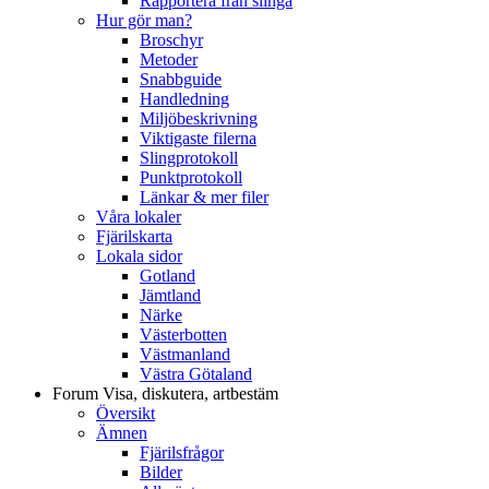
Rapportera från slinga
Hur gör man?
Broschyr
Metoder
Snabbguide
Handledning
Miljöbeskrivning
Viktigaste filerna
Slingprotokoll
Punktprotokoll
Länkar & mer filer
Våra lokaler
Fjärilskarta
Lokala sidor
Gotland
Jämtland
Närke
Västerbotten
Västmanland
Västra Götaland
Forum
Visa, diskutera, artbestäm
Översikt
Ämnen
Fjärilsfrågor
Bilder