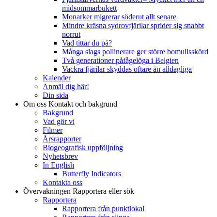
midsommarbukett
Monarker migrerar söderut allt senare
Mindre kräsna sydrovfjärilar sprider sig snabbt
norrut
Vad tittar du på?
Många slags pollinerare ger större bomullsskörd
Två generationer påfågelöga i Belgien
Vackra fjärilar skyddas oftare än alldagliga
Kalender
Anmäl dig här!
Din sida
Om oss
Kontakt och bakgrund
Bakgrund
Vad gör vi
Filmer
Årsrapporter
Biogeografisk uppföljning
Nyhetsbrev
In English
Butterfly Indicators
Kontakta oss
Övervakningen
Rapportera eller sök
Rapportera
Rapportera från punktlokal