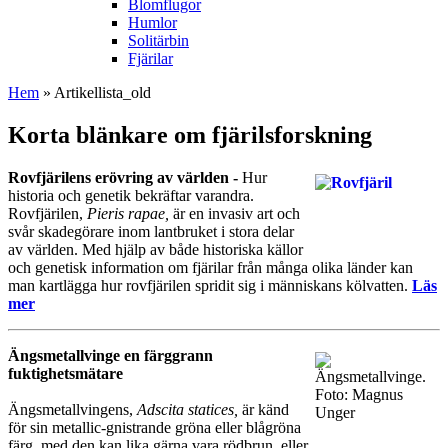
Blomflugor
Humlor
Solitärbin
Fjärilar
Hem
» Artikellista_old
Korta blänkare om fjärilsforskning
Rovfjärilens erövring av världen -
Hur
historia och genetik bekräftar varandra.
Rovfjärilen,
Pieris rapae,
är en invasiv art och
svår skadegörare inom lantbruket i stora delar
av världen. Med hjälp av både historiska källor
och genetisk information om fjärilar från många olika länder kan
man kartlägga hur rovfjärilen spridit sig i människans kölvatten.
Läs
mer
Ängsmetallvinge en färggrann
fuktighetsmätare
Ängsmetallvingens,
Adscita statices,
är känd
för sin metallic-gnistrande gröna eller blågröna
färg, med den kan lika gärna vara rödbrun, eller