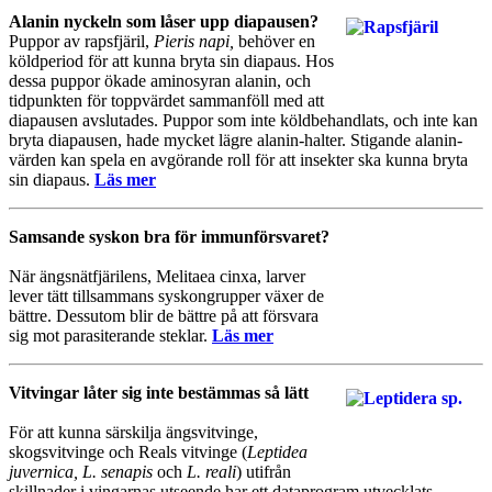
Alanin nyckeln som låser upp diapausen?
Puppor av rapsfjäril,
Pieris napi,
behöver en
köldperiod för att kunna bryta sin diapaus. Hos
dessa puppor ökade aminosyran alanin, och
tidpunkten för toppvärdet sammanföll med att
diapausen avslutades. Puppor som inte köldbehandlats, och inte kan
bryta diapausen, hade mycket lägre alanin-halter. Stigande alanin-
värden kan spela en avgörande roll för att insekter ska kunna bryta
sin diapaus.
Läs mer
Samsande syskon bra för immunförsvaret?
När ängsnätfjärilens, Melitaea cinxa, larver
lever tätt tillsammans syskongrupper växer de
bättre. Dessutom blir de bättre på att försvara
sig mot parasiterande steklar.
Läs mer
Vitvingar låter sig inte bestämmas så lätt
För att kunna särskilja ängsvitvinge,
skogsvitvinge och Reals vitvinge (
Leptidea
juvernica, L. senapis
och
L. reali
) utifrån
skillnader i vingarnas utseende har ett dataprogram utvecklats.