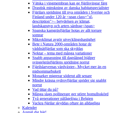
Vätska i vingmembran kan ge fjärilsvingar färg
Drastisk minskning av danska habitatspecialister
Fjärilars spridning till nya områden i Sverige och
Finland under 120 år <span class="sf-
description">– betydelsen av klimat,
landskapstyp och arters särdrag</span>
Spanska kamgräsfjärilar hotas av allt torrare
somrar
Mikroklimat avgör utvecklingshastighet
Bete i Natura 2000-områden hotar de
väddnätfjärilar som ska skyddas
Nektar – tema med många variationer
Snabb anpassning till dagslängd hjälper
svingelgräsfjärilens spridning norrut
Fjärilslarvernas värdväxter– Mycket mer än en
midsommarbukett
Monarker migrerar söderut allt senare
Mindre kräsna sydrovfjärilar sprider sig snabbt
norrut
Vad tittar du på?
Många slags pollinerare ger större bomullsskörd
Två generationer påfågelöga i Belgien
Vackra fjärilar skyddas oftare än alldagliga
Kalender
Anmäl dig här!