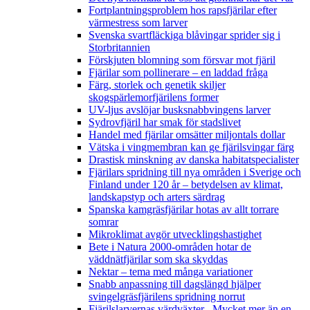
Fortplantningsproblem hos rapsfjärilar efter
värmestress som larver
Svenska svartfläckiga blåvingar sprider sig i
Storbritannien
Förskjuten blomning som försvar mot fjäril
Fjärilar som pollinerare – en laddad fråga
Färg, storlek och genetik skiljer
skogspärlemorfjärilens former
UV-ljus avslöjar busksnabbvingens larver
Sydrovfjäril har smak för stadslivet
Handel med fjärilar omsätter miljontals dollar
Vätska i vingmembran kan ge fjärilsvingar färg
Drastisk minskning av danska habitatspecialister
Fjärilars spridning till nya områden i Sverige och
Finland under 120 år
– betydelsen av klimat,
landskapstyp och arters särdrag
Spanska kamgräsfjärilar hotas av allt torrare
somrar
Mikroklimat avgör utvecklingshastighet
Bete i Natura 2000-områden hotar de
väddnätfjärilar som ska skyddas
Nektar – tema med många variationer
Snabb anpassning till dagslängd hjälper
svingelgräsfjärilens spridning norrut
Fjärilslarvernas värdväxter– Mycket mer än en