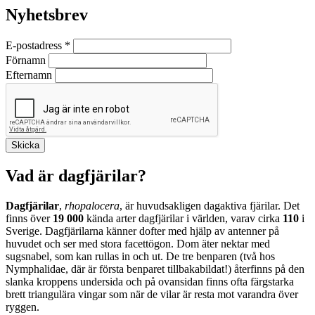
Nyhetsbrev
E-postadress
*
Förnamn
Efternamn
Vad är dagfjärilar?
Dagfjärilar
,
rhopalocera
, är huvudsakligen dagaktiva fjärilar. Det
finns över
19 000
kända arter dagfjärilar i världen, varav cirka
110
i
Sverige. Dagfjärilarna känner dofter med hjälp av antenner på
huvudet och ser med stora facettögon. Dom äter nektar med
sugsnabel, som kan rullas in och ut. De tre benparen (två hos
Nymphalidae, där är första benparet tillbakabildat!) återfinns på den
slanka kroppens undersida och på ovansidan finns ofta färgstarka
brett triangulära vingar som när de vilar är resta mot varandra över
ryggen.