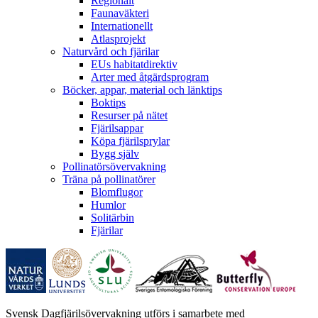
Regionalt
Faunaväkteri
Internationellt
Atlasprojekt
Naturvård och fjärilar
EUs habitatdirektiv
Arter med åtgärdsprogram
Böcker, appar, material och länktips
Boktips
Resurser på nätet
Fjärilsappar
Köpa fjärilsprylar
Bygg själv
Pollinatörsövervakning
Träna på pollinatörer
Blomflugor
Humlor
Solitärbin
Fjärilar
Svensk Dagfjärilsövervakning utförs i samarbete med