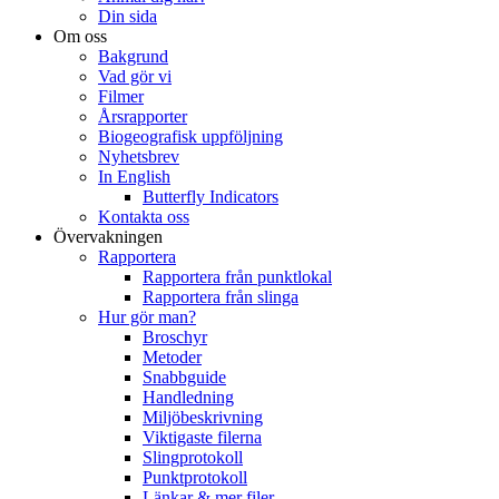
Din sida
Om oss
Bakgrund
Vad gör vi
Filmer
Årsrapporter
Biogeografisk uppföljning
Nyhetsbrev
In English
Butterfly Indicators
Kontakta oss
Övervakningen
Rapportera
Rapportera från punktlokal
Rapportera från slinga
Hur gör man?
Broschyr
Metoder
Snabbguide
Handledning
Miljöbeskrivning
Viktigaste filerna
Slingprotokoll
Punktprotokoll
Länkar & mer filer