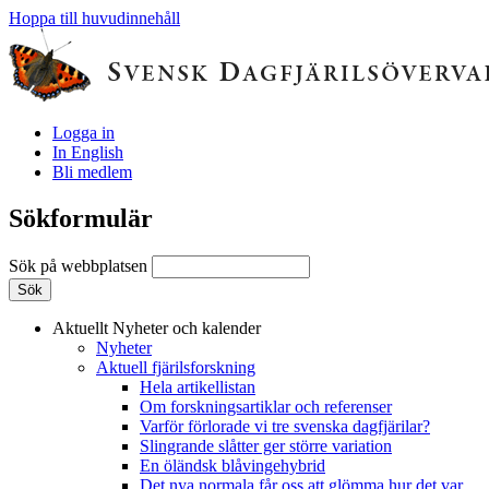
Hoppa till huvudinnehåll
Logga in
In English
Bli medlem
Sökformulär
Sök på webbplatsen
Aktuellt
Nyheter och kalender
Nyheter
Aktuell fjärilsforskning
Hela artikellistan
Om forskningsartiklar och referenser
Varför förlorade vi tre svenska dagfjärilar?
Slingrande slåtter ger större variation
En öländsk blåvingehybrid
Det nya normala får oss att glömma hur det var