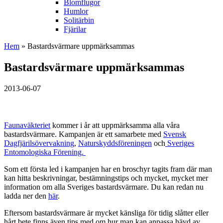
Blomflugor
Humlor
Solitärbin
Fjärilar
Hem
» Bastardsvärmare uppmärksammas
Bastardsvärmare uppmärksammas
2013-06-07
Faunaväkteriet
kommer i år att uppmärksamma alla våra
bastardsvärmare. Kampanjen är ett samarbete med
Svensk
Dagfjärilsövervakning
,
Naturskyddsföreningen
och
Sveriges
Entomologiska Förening.
Som ett första led i kampanjen har en broschyr tagits fram där man
kan hitta beskrivningar, bestämningstips och mycket, mycket mer
information om alla Sveriges bastardsvärmare. Du kan redan nu
ladda ner den
här
.
Eftersom bastardsvärmare är mycket känsliga för tidig slåtter eller
hårt bete finns även tips med om hur man kan anpassa hävd av