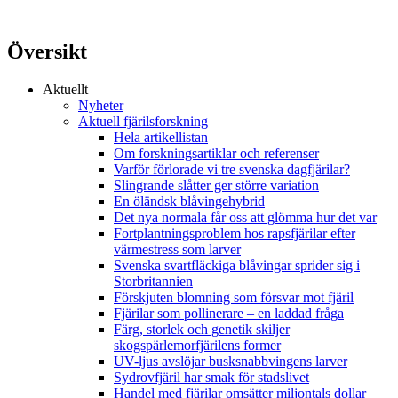
Översikt
Aktuellt
Nyheter
Aktuell fjärilsforskning
Hela artikellistan
Om forskningsartiklar och referenser
Varför förlorade vi tre svenska dagfjärilar?
Slingrande slåtter ger större variation
En öländsk blåvingehybrid
Det nya normala får oss att glömma hur det var
Fortplantningsproblem hos rapsfjärilar efter
värmestress som larver
Svenska svartfläckiga blåvingar sprider sig i
Storbritannien
Förskjuten blomning som försvar mot fjäril
Fjärilar som pollinerare – en laddad fråga
Färg, storlek och genetik skiljer
skogspärlemorfjärilens former
UV-ljus avslöjar busksnabbvingens larver
Sydrovfjäril har smak för stadslivet
Handel med fjärilar omsätter miljontals dollar