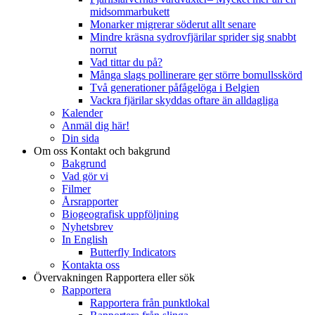
midsommarbukett
Monarker migrerar söderut allt senare
Mindre kräsna sydrovfjärilar sprider sig snabbt
norrut
Vad tittar du på?
Många slags pollinerare ger större bomullsskörd
Två generationer påfågelöga i Belgien
Vackra fjärilar skyddas oftare än alldagliga
Kalender
Anmäl dig här!
Din sida
Om oss
Kontakt och bakgrund
Bakgrund
Vad gör vi
Filmer
Årsrapporter
Biogeografisk uppföljning
Nyhetsbrev
In English
Butterfly Indicators
Kontakta oss
Övervakningen
Rapportera eller sök
Rapportera
Rapportera från punktlokal