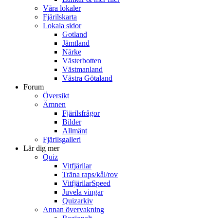
Våra lokaler
Fjärilskarta
Lokala sidor
Gotland
Jämtland
Närke
Västerbotten
Västmanland
Västra Götaland
Forum
Översikt
Ämnen
Fjärilsfrågor
Bilder
Allmänt
Fjärilsgalleri
Lär dig mer
Quiz
Vitfjärilar
Träna raps/kål/rov
VitfjärilarSpeed
Juvela vingar
Quizarkiv
Annan övervakning