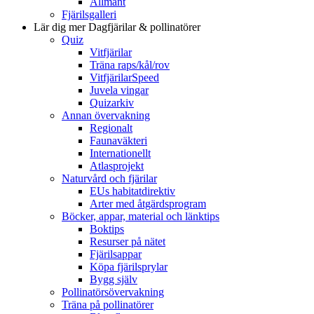
Allmänt
Fjärilsgalleri
Lär dig mer
Dagfjärilar & pollinatörer
Quiz
Vitfjärilar
Träna raps/kål/rov
VitfjärilarSpeed
Juvela vingar
Quizarkiv
Annan övervakning
Regionalt
Faunaväkteri
Internationellt
Atlasprojekt
Naturvård och fjärilar
EUs habitatdirektiv
Arter med åtgärdsprogram
Böcker, appar, material och länktips
Boktips
Resurser på nätet
Fjärilsappar
Köpa fjärilsprylar
Bygg själv
Pollinatörsövervakning
Träna på pollinatörer