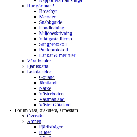
Rapportera från slinga
Hur gör man?
Broschyr
Metoder
Snabbguide
Handledning
Miljöbeskrivning
Viktigaste filerna
Slingprotokoll
Punktprotokoll
Länkar & mer filer
Våra lokaler
Fjärilskarta
Lokala sidor
Gotland
Jämtland
Närke
Västerbotten
Västmanland
Västra Götaland
Forum
Visa, diskutera, artbestäm
Översikt
Ämnen
Fjärilsfrågor
Bilder