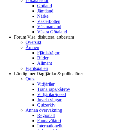
Lokala sidor
Gotland
Jämtland
Närke
Västerbotten
Västmanland
Västra Götaland
Forum
Visa, diskutera, artbestäm
Översikt
Ämnen
Fjärilsfrågor
Bilder
Allmänt
Fjärilsgalleri
Lär dig mer
Dagfjärilar & pollinatörer
Quiz
Vitfjärilar
Träna raps/kål/rov
VitfjärilarSpeed
Juvela vingar
Quizarkiv
Annan övervakning
Regionalt
Faunaväkteri
Internationellt