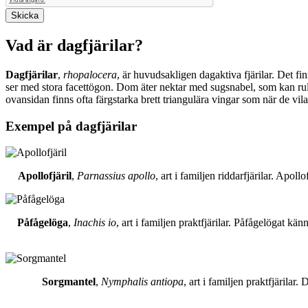
Vad är dagfjärilar?
Dagfjärilar
,
rhopalocera
, är huvudsakligen dagaktiva fjärilar. Det fi
ser med stora facettögon. Dom äter nektar med sugsnabel, som kan rull
ovansidan finns ofta färgstarka brett triangulära vingar som när de vil
Exempel på dagfjärilar
Apollofjäril
,
Parnassius apollo
, art i familjen riddarfjärilar. Apol
Påfågelöga
,
Inachis io
, art i familjen praktfjärilar. Påfågelögat 
Sorgmantel
,
Nymphalis antiopa
, art i familjen praktfjärila