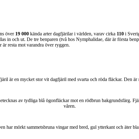
nns över
19 000
kända arter dagfjärilar i världen, varav cirka
110
i Sveri
as in och ut. De tre benparen (två hos Nymphalidae, där är första benpa
ar är resta mot varandra över ryggen.
lofjäril är en mycket stor vit dagfjäril med svarta och röda fläckar. Den 
kännetecknas av tydliga blå ögonfläckar mot en rödbrun bakgrundsfärg. Fj
våren.
r. Den har mörkt sammetsbruna vingar med bred, gul ytterkant och äter bla