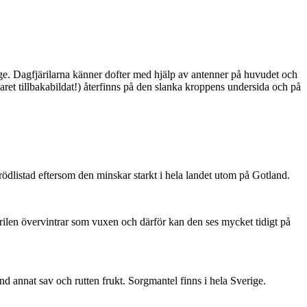
ge. Dagfjärilarna känner dofter med hjälp av antenner på huvudet och
ret tillbakabildat!) återfinns på den slanka kroppens undersida och på
är rödlistad eftersom den minskar starkt i hela landet utom på Gotland.
ärilen övervintrar som vuxen och därför kan den ses mycket tidigt på
nd annat sav och rutten frukt. Sorgmantel finns i hela Sverige.