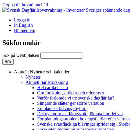
Hoppa till huvudinnehåll
Logga in
In English
Bli medlem
Sökformulär
Sök på webbplatsen
Aktuellt
Nyheter och kalender
Nyheter
Aktuell fjärilsforskning
Hela artikellistan
Om forskningsartiklar och referenser
Varför förlorade vi tre svenska dagfjärilar?
Slingrande slåtter ger större variation
En öländsk blåvingehybrid
Det nya normala får oss att glömma hur det var
Fortplantningsproblem hos rapsfjärilar efter värmes
Svenska svartfläckiga blåvingar sprider sig i Storb
Förskjuten blomning som försvar mot fjäril