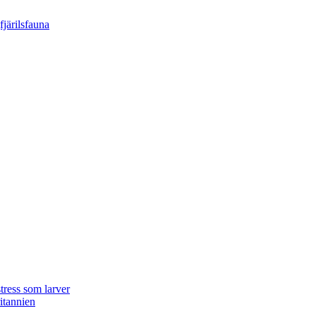
tress som larver
ritannien