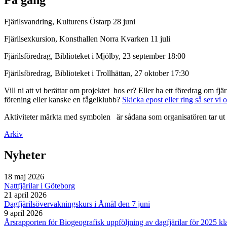
Fjärilsvandring, Kulturens Östarp 28 juni
Fjärilsexkursion, Konsthallen Norra Kvarken 11 juli
Fjärilsföredrag, Biblioteket i Mjölby, 23 september 18:00
Fjärilsföredrag, Biblioteket i Trollhättan, 27 oktober 17:30
Vill ni att vi berättar om projektet hos er? Eller ha ett föredrag om f
förening eller kanske en fågelklubb?
Skicka epost eller ring så ser vi 
Aktiviteter märkta med symbolen
är sådana som organisatören tar ut 
Arkiv
Nyheter
18 maj 2026
Nattfjärilar i Göteborg
21 april 2026
Dagfjärilsövervakningskurs i Åmål den 7 juni
9 april 2026
Årsrapporten för Biogeografisk uppföljning av dagfjärilar för 2025 kl