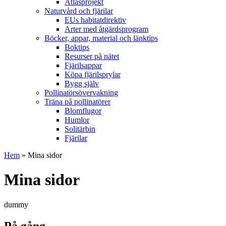
Atlasprojekt
Naturvård och fjärilar
EUs habitatdirektiv
Arter med åtgärdsprogram
Böcker, appar, material och länktips
Boktips
Resurser på nätet
Fjärilsappar
Köpa fjärilsprylar
Bygg själv
Pollinatörsövervakning
Träna på pollinatörer
Blomflugor
Humlor
Solitärbin
Fjärilar
Hem
» Mina sidor
Mina sidor
dummy
På gång