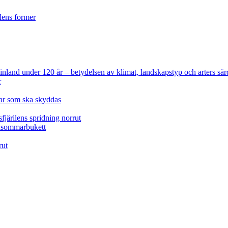
ilens former
 Finland under 120 år
– betydelsen av klimat, landskapstyp och arters sär
r
lar som ska skyddas
fjärilens spridning norrut
idsommarbukett
rut