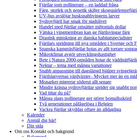
Fjärilar som pollinerare – en laddad fråga
Färg, storlek och genetik skiljer skogspärlemorfjär
UV-ljus avslöjar busksnabbvingens larver
Sydrovfjäril har smak för stadslivet
Handel med fjärilar omsätter miljontals dollar
Vätska i vingmembran kan ge fjärilsvingar färg
Drastisk minskning av danska habitatspecialister
Fjärilars spridning till nya områden i Sverige och
Spanska kamgräsfjärilar hotas av allt torrare somra
Mikroklimat avgör utvecklingshastighet
Bete i Natura 2000-områden hotar de väddnätfjäri
Nektar – tema med många variationer
Snabb anpassning till dagslängd hjälper svingelgräs
Fjärilslarvernas värdväxter– Mycket mer än en m
Monarker migrerar söderut allt senare
Mindre kräsna sydrovfjärilar sprider sig snabbt nor
Vad tittar du på?
Många slags pollinerare ger större bomullsskörd
Två generationer påfågelöga i Belgien
Vackra fjärilar skyddas oftare än alldagliga
Kalender
Anmäl dig här!
Din sida
Om oss
Kontakt och bakgrund
Bakgrund