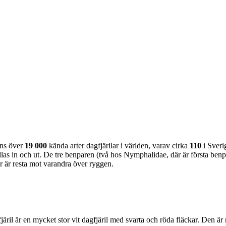
nns över
19 000
kända arter dagfjärilar i världen, varav cirka
110
i Sveri
as in och ut. De tre benparen (två hos Nymphalidae, där är första benpa
ar är resta mot varandra över ryggen.
lofjäril är en mycket stor vit dagfjäril med svarta och röda fläckar. Den 