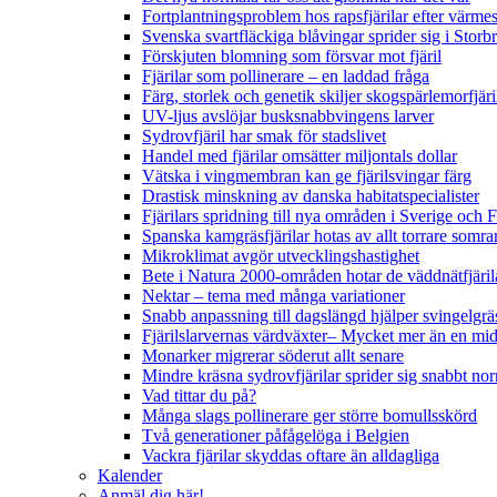
Fortplantningsproblem hos rapsfjärilar efter värmes
Svenska svartfläckiga blåvingar sprider sig i Storb
Förskjuten blomning som försvar mot fjäril
Fjärilar som pollinerare – en laddad fråga
Färg, storlek och genetik skiljer skogspärlemorfjär
UV-ljus avslöjar busksnabbvingens larver
Sydrovfjäril har smak för stadslivet
Handel med fjärilar omsätter miljontals dollar
Vätska i vingmembran kan ge fjärilsvingar färg
Drastisk minskning av danska habitatspecialister
Fjärilars spridning till nya områden i Sverige och
Spanska kamgräsfjärilar hotas av allt torrare somra
Mikroklimat avgör utvecklingshastighet
Bete i Natura 2000-områden hotar de väddnätfjäri
Nektar – tema med många variationer
Snabb anpassning till dagslängd hjälper svingelgräs
Fjärilslarvernas värdväxter– Mycket mer än en m
Monarker migrerar söderut allt senare
Mindre kräsna sydrovfjärilar sprider sig snabbt nor
Vad tittar du på?
Många slags pollinerare ger större bomullsskörd
Två generationer påfågelöga i Belgien
Vackra fjärilar skyddas oftare än alldagliga
Kalender
Anmäl dig här!