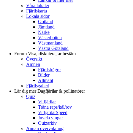
Länkar & mer filer
Våra lokaler
Fjärilskarta
Lokala sidor
Gotland
Jämtland
Närke
Västerbotten
Västmanland
Västra Götaland
Forum
Visa, diskutera, artbestäm
Översikt
Ämnen
Fjärilsfrågor
Bilder
Allmänt
Fjärilsgalleri
Lär dig mer
Dagfjärilar & pollinatörer
Quiz
Vitfjärilar
Träna raps/kål/rov
VitfjärilarSpeed
Juvela vingar
Quizarkiv
Annan övervakning