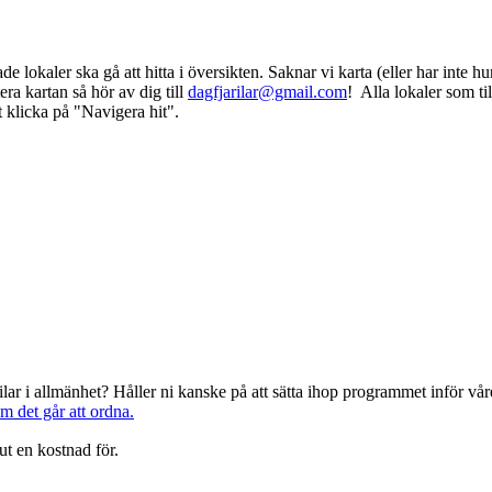
ade lokaler ska gå att hitta i översikten. Saknar vi karta (eller har inte h
era kartan så hör av dig till
dagfjarilar@gmail.com
! Alla lokaler som ti
t klicka på "Navigera hit".
järilar i allmänhet? Håller ni kanske på att sätta ihop programmet inför 
om det går att ordna.
ut en kostnad för.