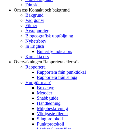
Din sida
Om oss
Kontakt och bakgrund
Bakgrund
Vad gör vi
Filmer
Årsrapporter
Biogeografisk uppföljning
Nyhetsbrev
In English
Butterfly Indicators
Kontakta oss
Övervakningen
Rapportera eller sök
Rapportera
Rapportera från punktlokal
Rapportera från slinga
Hur gör man?
Broschyr
Metoder
Snabbguide
Handledning
Miljöbeskrivning
Viktigaste filerna
Slingprotokoll
Punktprotokoll