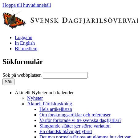
Hoppa till huvudinnehåll
Logga in
In English
Bli medlem
Sökformulär
Sök på webbplatsen
Aktuellt
Nyheter och kalender
Nyheter
Aktuell fjärilsforskning
Hela artikellistan
Om forskningsartiklar och referenser
Varför förlorade vi tre svenska dagfjärilar?
Slingrande slåtter ger större variation
En öländsk blåvingehybrid
Det nya normala får oss att glömma hur det var