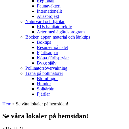
Regionalt
Faunaväkteri
Internationellt
Atlasprojekt
Naturvård och fjärilar
EUs habitatdirektiv
Arter med åtgärdsprogram
Böcker, appar, material och länktips
Boktips
Resurser på nätet
Fjärilsappar
Köpa fjärilsprylar
Bygg själv
Pollinatörsövervakning
Träna på pollinatörer
Blomflugor
Humlor
Solitärbin
Fjärilar
Hem
» Se våra lokaler på hemsidan!
Se våra lokaler på hemsidan!
2022-11-21