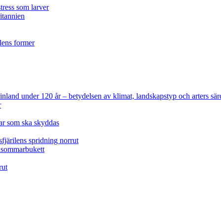
tress som larver
ritannien
ilens former
 Finland under 120 år
– betydelsen av klimat, landskapstyp och arters sär
r
lar som ska skyddas
fjärilens spridning norrut
idsommarbukett
rut