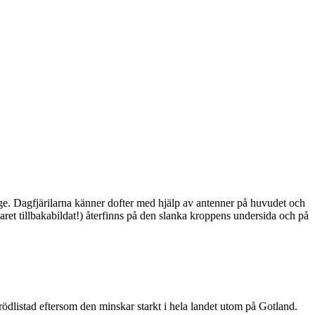
ge. Dagfjärilarna känner dofter med hjälp av antenner på huvudet och
ret tillbakabildat!) återfinns på den slanka kroppens undersida och på
är rödlistad eftersom den minskar starkt i hela landet utom på Gotland.