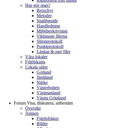
Rapportera från slinga
Hur gör man?
Broschyr
Metoder
Snabbguide
Handledning
Miljöbeskrivning
Viktigaste filerna
Slingprotokoll
Punktprotokoll
Länkar & mer filer
Våra lokaler
Fjärilskarta
Lokala sidor
Gotland
Jämtland
Närke
Västerbotten
Västmanland
Västra Götaland
Forum
Visa, diskutera, artbestäm
Översikt
Ämnen
Fjärilsfrågor
Bilder