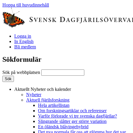
Hoppa till huvudinnehåll
Logga in
In English
Bli medlem
Sökformulär
Sök på webbplatsen
Aktuellt
Nyheter och kalender
Nyheter
Aktuell fjärilsforskning
Hela artikellistan
Om forskningsartiklar och referenser
Varför förlorade vi tre svenska dagfjärilar?
Slingrande slåtter ger större variation
En öländsk blåvingehybrid
Det nya normala får oss att glömma hur det var