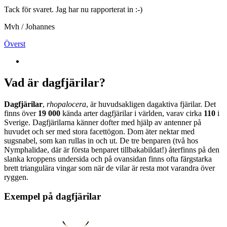
Tack för svaret. Jag har nu rapporterat in :-)
Mvh / Johannes
Överst
Vad är dagfjärilar?
Dagfjärilar
,
rhopalocera
, är huvudsakligen dagaktiva fjärilar. Det
finns över
19 000
kända arter dagfjärilar i världen, varav cirka
110
i
Sverige. Dagfjärilarna känner dofter med hjälp av antenner på
huvudet och ser med stora facettögon. Dom äter nektar med
sugsnabel, som kan rullas in och ut. De tre benparen (två hos
Nymphalidae, där är första benparet tillbakabildat!) återfinns på den
slanka kroppens undersida och på ovansidan finns ofta färgstarka
brett triangulära vingar som när de vilar är resta mot varandra över
ryggen.
Exempel på dagfjärilar