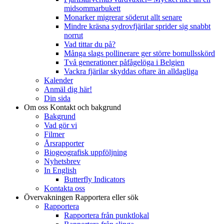
midsommarbukett
Monarker migrerar söderut allt senare
Mindre kräsna sydrovfjärilar sprider sig snabbt
norrut
Vad tittar du på?
Många slags pollinerare ger större bomullsskörd
Två generationer påfågelöga i Belgien
Vackra fjärilar skyddas oftare än alldagliga
Kalender
Anmäl dig här!
Din sida
Om oss
Kontakt och bakgrund
Bakgrund
Vad gör vi
Filmer
Årsrapporter
Biogeografisk uppföljning
Nyhetsbrev
In English
Butterfly Indicators
Kontakta oss
Övervakningen
Rapportera eller sök
Rapportera
Rapportera från punktlokal