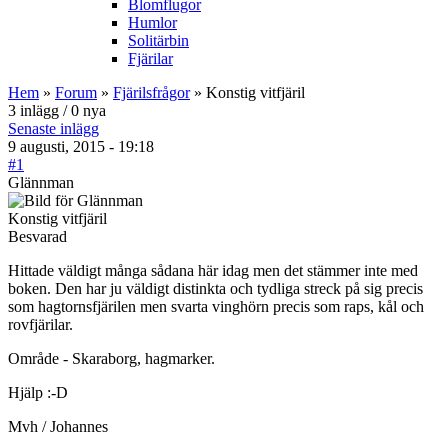
Blomflugor
Humlor
Solitärbin
Fjärilar
Hem
»
Forum
»
Fjärilsfrågor
» Konstig vitfjäril
3 inlägg / 0 nya
Senaste inlägg
9 augusti, 2015 - 19:18
#1
Glännman
Konstig vitfjäril
Besvarad
Hittade väldigt många sådana här idag men det stämmer inte med
boken. Den har ju väldigt distinkta och tydliga streck på sig precis
som hagtornsfjärilen men svarta vinghörn precis som raps, kål och
rovfjärilar.
Område - Skaraborg, hagmarker.
Hjälp :-D
Mvh / Johannes