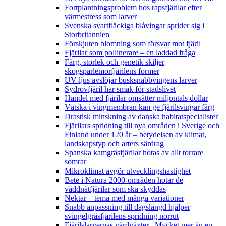
Fortplantningsproblem hos rapsfjärilar efter
värmestress som larver
Svenska svartfläckiga blåvingar sprider sig i
Storbritannien
Förskjuten blomning som försvar mot fjäril
Fjärilar som pollinerare – en laddad fråga
Färg, storlek och genetik skiljer
skogspärlemorfjärilens former
UV-ljus avslöjar busksnabbvingens larver
Sydrovfjäril har smak för stadslivet
Handel med fjärilar omsätter miljontals dollar
Vätska i vingmembran kan ge fjärilsvingar färg
Drastisk minskning av danska habitatspecialister
Fjärilars spridning till nya områden i Sverige och
Finland under 120 år
– betydelsen av klimat,
landskapstyp och arters särdrag
Spanska kamgräsfjärilar hotas av allt torrare
somrar
Mikroklimat avgör utvecklingshastighet
Bete i Natura 2000-områden hotar de
väddnätfjärilar som ska skyddas
Nektar – tema med många variationer
Snabb anpassning till dagslängd hjälper
svingelgräsfjärilens spridning norrut
Fjärilslarvernas värdväxter– Mycket mer än en