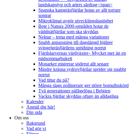
landskapstyp och arters särdrag</span>
Spanska kamgräsfjärilar hotas av allt torrare
somrar
Mikroklimat avgör utvecklingshastighet
Bete i Natura 2000-områden hotar de
väddnätfjärilar som ska skyddas
Nektar – tema med många variationer
Snabb anpassning till dagslängd hjälper
svingelgräsfjärilens spridning norrut
Fjärilslarvernas värdväxter– Mycket mer än en
midsommarbukett
Monarker migrerar söderut allt senare
Mindre kräsna sydrovfjärilar sprider sig snabbt
norrut
Vad tittar du på?
Många slags pollinerare ger större bomullsskörd
Två generationer påfågelöga i Belgien
Vackra fjärilar skyddas oftare än alldagliga
Kalender
Anmäl dig här!
Din sida
Om oss
Bakgrund
Vad gör vi
Filmer