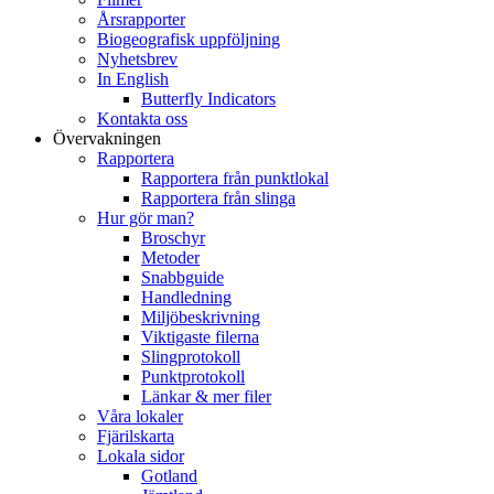
Årsrapporter
Biogeografisk uppföljning
Nyhetsbrev
In English
Butterfly Indicators
Kontakta oss
Övervakningen
Rapportera
Rapportera från punktlokal
Rapportera från slinga
Hur gör man?
Broschyr
Metoder
Snabbguide
Handledning
Miljöbeskrivning
Viktigaste filerna
Slingprotokoll
Punktprotokoll
Länkar & mer filer
Våra lokaler
Fjärilskarta
Lokala sidor
Gotland