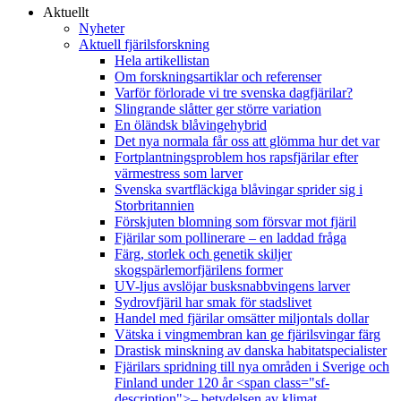
Aktuellt
Nyheter
Aktuell fjärilsforskning
Hela artikellistan
Om forskningsartiklar och referenser
Varför förlorade vi tre svenska dagfjärilar?
Slingrande slåtter ger större variation
En öländsk blåvingehybrid
Det nya normala får oss att glömma hur det var
Fortplantningsproblem hos rapsfjärilar efter
värmestress som larver
Svenska svartfläckiga blåvingar sprider sig i
Storbritannien
Förskjuten blomning som försvar mot fjäril
Fjärilar som pollinerare – en laddad fråga
Färg, storlek och genetik skiljer
skogspärlemorfjärilens former
UV-ljus avslöjar busksnabbvingens larver
Sydrovfjäril har smak för stadslivet
Handel med fjärilar omsätter miljontals dollar
Vätska i vingmembran kan ge fjärilsvingar färg
Drastisk minskning av danska habitatspecialister
Fjärilars spridning till nya områden i Sverige och
Finland under 120 år <span class="sf-
description">– betydelsen av klimat,