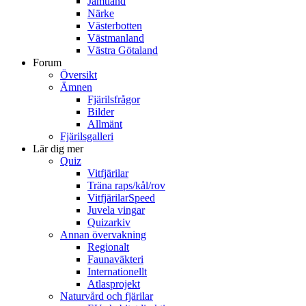
Jämtland
Närke
Västerbotten
Västmanland
Västra Götaland
Forum
Översikt
Ämnen
Fjärilsfrågor
Bilder
Allmänt
Fjärilsgalleri
Lär dig mer
Quiz
Vitfjärilar
Träna raps/kål/rov
VitfjärilarSpeed
Juvela vingar
Quizarkiv
Annan övervakning
Regionalt
Faunaväkteri
Internationellt
Atlasprojekt
Naturvård och fjärilar