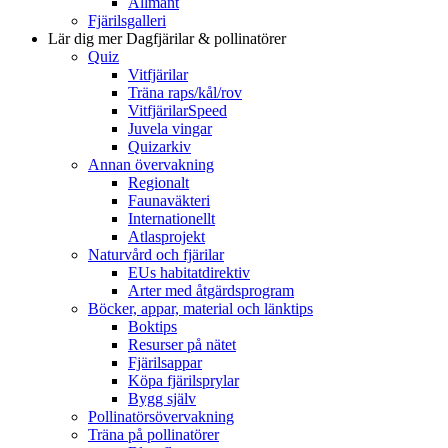
Allmänt
Fjärilsgalleri
Lär dig mer
Dagfjärilar & pollinatörer
Quiz
Vitfjärilar
Träna raps/kål/rov
VitfjärilarSpeed
Juvela vingar
Quizarkiv
Annan övervakning
Regionalt
Faunaväkteri
Internationellt
Atlasprojekt
Naturvård och fjärilar
EUs habitatdirektiv
Arter med åtgärdsprogram
Böcker, appar, material och länktips
Boktips
Resurser på nätet
Fjärilsappar
Köpa fjärilsprylar
Bygg själv
Pollinatörsövervakning
Träna på pollinatörer