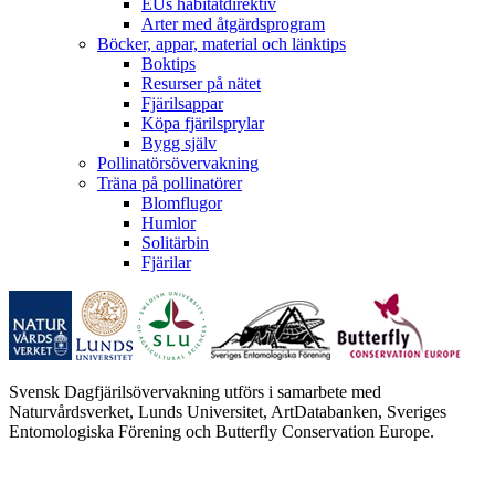
EUs habitatdirektiv
Arter med åtgärdsprogram
Böcker, appar, material och länktips
Boktips
Resurser på nätet
Fjärilsappar
Köpa fjärilsprylar
Bygg själv
Pollinatörsövervakning
Träna på pollinatörer
Blomflugor
Humlor
Solitärbin
Fjärilar
Svensk Dagfjärilsövervakning utförs i samarbete med
Naturvårdsverket, Lunds Universitet, ArtDatabanken, Sveriges
Entomologiska Förening och Butterfly Conservation Europe.