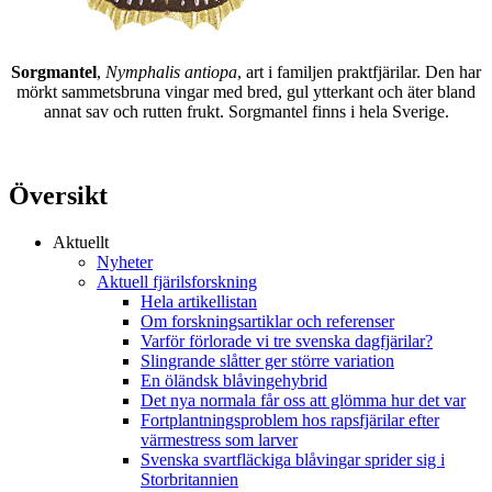
Sorgmantel
,
Nymphalis antiopa
, art i familjen praktfjärilar. Den har
mörkt sammetsbruna vingar med bred, gul ytterkant och äter bland
annat sav och rutten frukt. Sorgmantel finns i hela Sverige.
Översikt
Aktuellt
Nyheter
Aktuell fjärilsforskning
Hela artikellistan
Om forskningsartiklar och referenser
Varför förlorade vi tre svenska dagfjärilar?
Slingrande slåtter ger större variation
En öländsk blåvingehybrid
Det nya normala får oss att glömma hur det var
Fortplantningsproblem hos rapsfjärilar efter
värmestress som larver
Svenska svartfläckiga blåvingar sprider sig i
Storbritannien