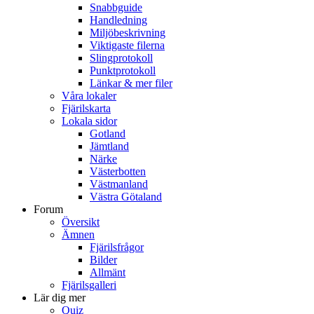
Snabbguide
Handledning
Miljöbeskrivning
Viktigaste filerna
Slingprotokoll
Punktprotokoll
Länkar & mer filer
Våra lokaler
Fjärilskarta
Lokala sidor
Gotland
Jämtland
Närke
Västerbotten
Västmanland
Västra Götaland
Forum
Översikt
Ämnen
Fjärilsfrågor
Bilder
Allmänt
Fjärilsgalleri
Lär dig mer
Quiz