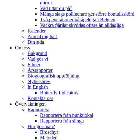
norrut
Vad tittar du på?
Många slags pollinerare ger större bomullsskörd
Två generationer påfågelöga i Belgien
Vackra fjärilar skyddas oftare än alldagliga
Kalender
Anmäl dig här!
Din sida
Om oss
Bakgrund
Vad gör vi
Filmer
Årsrapporter
Biogeografisk uppföljning
Nyhetsbrev
In English
Butterfly Indicators
Kontakta oss
Övervakningen
Rapportera
Rapportera från punktlokal
Rapportera från slinga
Hur gör man?
Broschyr
Metoder