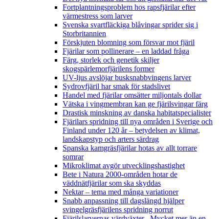
Fortplantningsproblem hos rapsfjärilar efter
värmestress som larver
Svenska svartfläckiga blåvingar sprider sig i
Storbritannien
Förskjuten blomning som försvar mot fjäril
Fjärilar som pollinerare – en laddad fråga
Färg, storlek och genetik skiljer
skogspärlemorfjärilens former
UV-ljus avslöjar busksnabbvingens larver
Sydrovfjäril har smak för stadslivet
Handel med fjärilar omsätter miljontals dollar
Vätska i vingmembran kan ge fjärilsvingar färg
Drastisk minskning av danska habitatspecialister
Fjärilars spridning till nya områden i Sverige och
Finland under 120 år
– betydelsen av klimat,
landskapstyp och arters särdrag
Spanska kamgräsfjärilar hotas av allt torrare
somrar
Mikroklimat avgör utvecklingshastighet
Bete i Natura 2000-områden hotar de
väddnätfjärilar som ska skyddas
Nektar – tema med många variationer
Snabb anpassning till dagslängd hjälper
svingelgräsfjärilens spridning norrut
Fjärilslarvernas värdväxter– Mycket mer än en