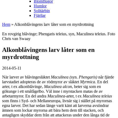
Blomflugor
Humlor
Solitärbin
Fjärilar
Hem
» Alkonblåvingens larv låter som en myrdrottning
En rovgirig blåvinge; Phengaris teleius, syn, Maculinea teleius. Foto
Chris van Swaay
Alkonblåvingens larv låter som en
myrdrottning
2014-05-11
När larver av blåvingesläktet
Maculinea (
syn.
Phengaris)
når fjärde
larvstadiet adopteras de av rödmyror av släktet
Myrmica
. En del
arter, t ex alkonblåvinge,
Maculinea alcon
, beter sig som en
gökunge i ett småfågelbo. Väl inne i myrstacken matas de av
arbetarmyror. En del andra
Maculinea
-arter, t ex
Maculinea teleius
som finns i Syd- och Mellaneuropa, livnär sig i stället på myrornas
egna larver. Det har sedan länge varit känt att larverna avsöndrar
ämnen som lockar myrorna att bära hem dem till stacken, och
antagligen skyddar dem från att attackeras under den långa tid de