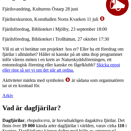
Fjärilsvandring, Kulturens Östarp 28 juni
Fjärilsexkursion, Konsthallen Norra Kvarken 11 juli
Fjärilsföredrag, Biblioteket i Mjölby, 23 september 18:00
Fjärilsföredrag, Biblioteket i Trollhättan, 27 oktober 17:30
Vill ni att vi berättar om projektet hos er? Eller ha ett föredrag om
fjärilar i allmänhet? Håller ni kanske på att sätta ihop programmet
inför vårens möten i en krets av Naturskyddsföreningen, ett
entomologisk förening eller kanske en fågelklubb?
Skicka epost
eller ring så ser vi om det går att ordna.
Aktiviteter märkta med symbolen
är sådana som organisatören
tar ut en kostnad för.
Arkiv
Vad är dagfjärilar?
Dagfjärilar
,
rhopalocera
, är huvudsakligen dagaktiva fjärilar. Det
finns över
19 000
kända arter dagfjärilar i världen, varav cirka
110
i
Sverige. Dagfjärilarna känner dofter med hjälp av antenner på