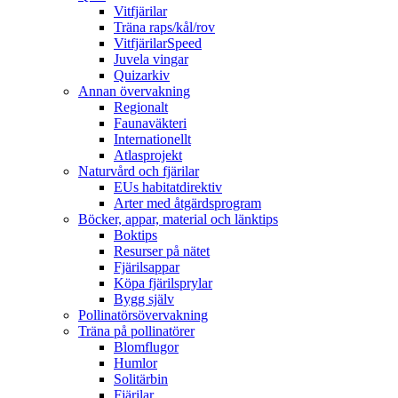
Vitfjärilar
Träna raps/kål/rov
VitfjärilarSpeed
Juvela vingar
Quizarkiv
Annan övervakning
Regionalt
Faunaväkteri
Internationellt
Atlasprojekt
Naturvård och fjärilar
EUs habitatdirektiv
Arter med åtgärdsprogram
Böcker, appar, material och länktips
Boktips
Resurser på nätet
Fjärilsappar
Köpa fjärilsprylar
Bygg själv
Pollinatörsövervakning
Träna på pollinatörer
Blomflugor
Humlor
Solitärbin
Fjärilar