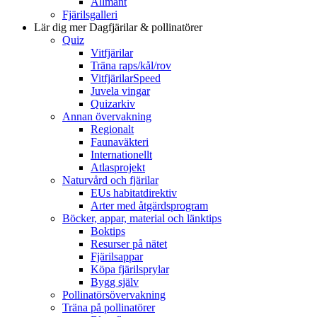
Allmänt
Fjärilsgalleri
Lär dig mer
Dagfjärilar & pollinatörer
Quiz
Vitfjärilar
Träna raps/kål/rov
VitfjärilarSpeed
Juvela vingar
Quizarkiv
Annan övervakning
Regionalt
Faunaväkteri
Internationellt
Atlasprojekt
Naturvård och fjärilar
EUs habitatdirektiv
Arter med åtgärdsprogram
Böcker, appar, material och länktips
Boktips
Resurser på nätet
Fjärilsappar
Köpa fjärilsprylar
Bygg själv
Pollinatörsövervakning
Träna på pollinatörer