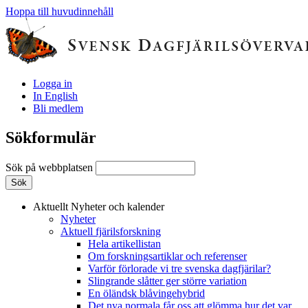
Hoppa till huvudinnehåll
Logga in
In English
Bli medlem
Sökformulär
Sök på webbplatsen
Aktuellt
Nyheter och kalender
Nyheter
Aktuell fjärilsforskning
Hela artikellistan
Om forskningsartiklar och referenser
Varför förlorade vi tre svenska dagfjärilar?
Slingrande slåtter ger större variation
En öländsk blåvingehybrid
Det nya normala får oss att glömma hur det var