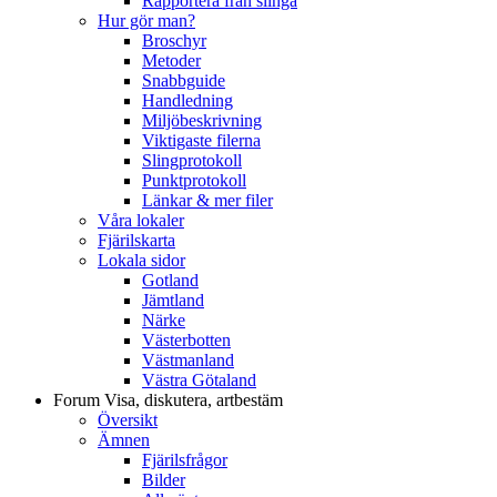
Rapportera från slinga
Hur gör man?
Broschyr
Metoder
Snabbguide
Handledning
Miljöbeskrivning
Viktigaste filerna
Slingprotokoll
Punktprotokoll
Länkar & mer filer
Våra lokaler
Fjärilskarta
Lokala sidor
Gotland
Jämtland
Närke
Västerbotten
Västmanland
Västra Götaland
Forum
Visa, diskutera, artbestäm
Översikt
Ämnen
Fjärilsfrågor
Bilder