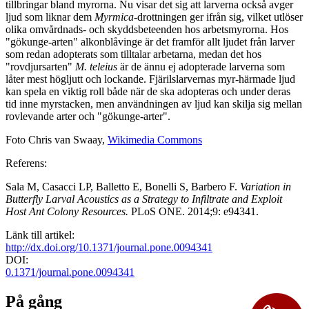
tillbringar bland myrorna. Nu visar det sig att larverna också avger
ljud som liknar dem
Myrmica
-drottningen ger ifrån sig, vilket utlöser
olika omvårdnads- och skyddsbeteenden hos arbetsmyrorna. Hos
"gökunge-arten" alkonblåvinge är det framför allt ljudet från larver
som redan adopterats som tilltalar arbetarna, medan det hos
"rovdjursarten"
M. teleius
är de ännu ej adopterade larverna som
låter mest högljutt och lockande. Fjärilslarvernas myr-härmade ljud
kan spela en viktig roll både när de ska adopteras och under deras
tid inne myrstacken, men användningen av ljud kan skilja sig mellan
rovlevande arter och "gökunge-arter".
Foto Chris van Swaay,
Wikimedia Commons
Referens:
Sala M, Casacci LP, Balletto E, Bonelli S, Barbero F.
Variation in
Butterfly Larval Acoustics as a Strategy to Infiltrate and Exploit
Host Ant Colony Resources.
PLoS ONE. 2014;9: e94341.
Länk till artikel:
http://dx.doi.org/10.1371/journal.pone.0094341
DOI:
0.1371/journal.pone.0094341
På gång