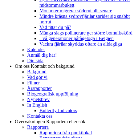
midsommarbukett
Monarker migrerar söderut allt senare
Mindre kräsna sydrovfjärilar sprider sig snabbt
norrut
Vad tittar du på?
Många slags pollinerare ger större bomullsskörd
Två generationer påfågelöga i Belgien
Vackra fjärilar skyddas oftare än alldagliga
Kalender
Anmäl dig här!
Din sida
Om oss
Kontakt och bakgrund
Bakgrund
Vad gör vi
Filmer
Årsrapporter
Biogeografisk uppföljning
Nyhetsbrev
In English
Butterfly Indicators
Kontakta oss
Övervakningen
Rapportera eller sök
Rapportera
Rapportera från punktlokal