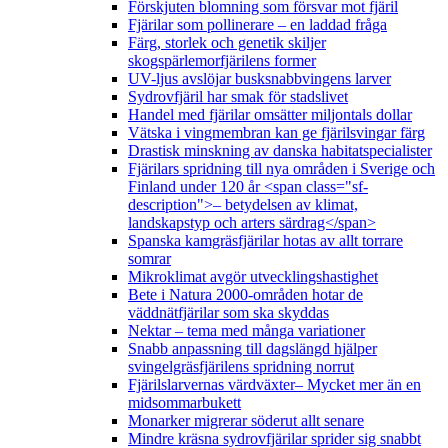
Förskjuten blomning som försvar mot fjäril
Fjärilar som pollinerare – en laddad fråga
Färg, storlek och genetik skiljer
skogspärlemorfjärilens former
UV-ljus avslöjar busksnabbvingens larver
Sydrovfjäril har smak för stadslivet
Handel med fjärilar omsätter miljontals dollar
Vätska i vingmembran kan ge fjärilsvingar färg
Drastisk minskning av danska habitatspecialister
Fjärilars spridning till nya områden i Sverige och
Finland under 120 år <span class="sf-
description">– betydelsen av klimat,
landskapstyp och arters särdrag</span>
Spanska kamgräsfjärilar hotas av allt torrare
somrar
Mikroklimat avgör utvecklingshastighet
Bete i Natura 2000-områden hotar de
väddnätfjärilar som ska skyddas
Nektar – tema med många variationer
Snabb anpassning till dagslängd hjälper
svingelgräsfjärilens spridning norrut
Fjärilslarvernas värdväxter– Mycket mer än en
midsommarbukett
Monarker migrerar söderut allt senare
Mindre kräsna sydrovfjärilar sprider sig snabbt