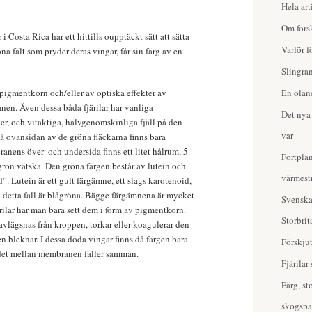
Hela art
Om forsk
 i Costa Rica har ett hittills oupptäckt sätt att sätta
Varför f
na fält som pryder deras vingar, får sin färg av en
Slingran
 pigmentkorn och/eller av optiska effekter av
En ölän
nen. Även dessa båda fjärilar har vanliga
Det nya 
ier, och vitaktiga, halvgenomskinliga fjäll på den
var
På ovansidan av de gröna fläckarna finns bara
nens över- och undersida finns ett litet hålrum, 5-
Fortplan
rön vätska. Den gröna färgen består av lutein och
värmestr
d”. Lutein är ett gult färgämne, ett slags karotenoid,
i detta fall är blågröna. Bägge färgämnena är mycket
Svenska 
rilar har man bara sett dem i form av pigmentkorn.
Storbri
 avlägsnas från kroppen, torkar eller koagulerar den
n bleknar. I dessa döda vingar finns då färgen bara
Förskju
ndet mellan membranen faller samman.
Fjärilar
Färg, st
skogspä