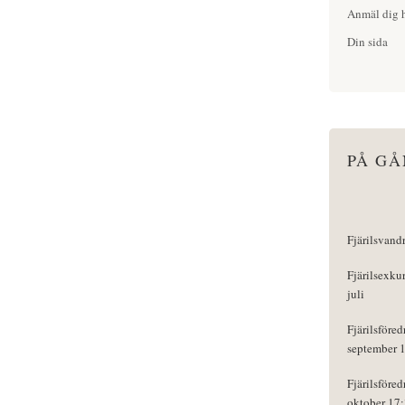
Anmäl dig h
Din sida
PÅ G
Fjärilsvand
Fjärilsexku
juli
Fjärilsföred
september 
Fjärilsföred
oktober 17