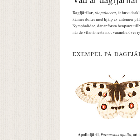
Dagfjärilar
,
rhopalocera
, är huvudsakl
känner dofter med hjälp av antenner på 
Nymphalidae, där är första benparet till
när de vilar är resta mot varandra över r
EXEMPEL PÅ DAGFJÄ
Apollofjäril
,
Parnassius apollo
, art