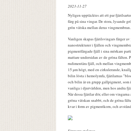
2023-11-27
Nyligen upptäcktes att ett par fjärilsarter
färg på sina vingar. De stora, lysande grö
grön vätska mellan deras vingmembran.
Vanligen skapas fjärilsvingars färger av
nanostrukturer i fjällen och vingmembra
pigmentfärgade fjäll i sina mörkare part
mattare undersidan av de gröna fälten. 
rudimentära fjäll, och mellan vingmembra
15 µm högt, med en cirkulerande, knallg
bilin lösta i hemolymfa, fjärilarnas ”blo
och bilin är en grupp gallpigment, som 
vanliga i djurvärlden, men hos andra fjä
När dessa fjärilar dör, eller om vingarna
gröna vätskan snabbt, och de gröna fälte
kvar i form av pigmentkorn, och avstå
Siproeta stelenes