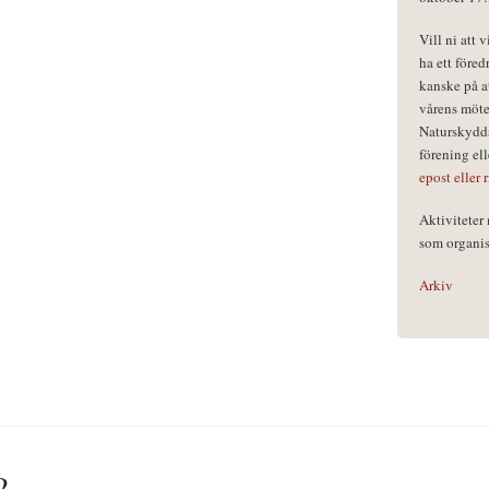
Vill ni att 
ha ett föred
kanske på a
vårens möte
Naturskydds
förening el
epost eller 
Aktivitete
som organisa
Arkiv
?