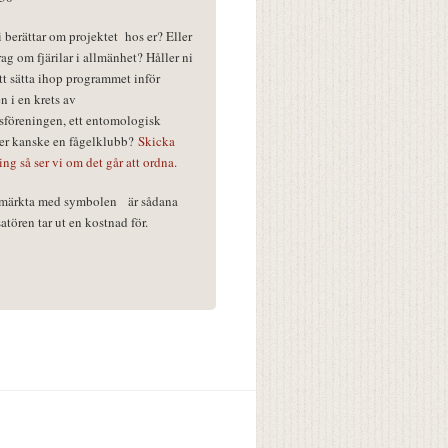
vi berättar om projektet hos er? Eller
rag om fjärilar i allmänhet? Håller ni
tt sätta ihop programmet inför
n i en krets av
föreningen, ett entomologisk
ler kanske en fågelklubb?
Skicka
ring så ser vi om det går att ordna.
r märkta med symbolen
är sådana
tören tar ut en kostnad för.