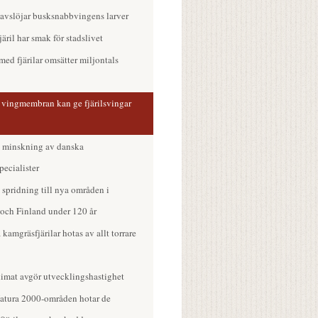
 avslöjar busksnabbvingens larver
äril har smak för stadslivet
ed fjärilar omsätter miljontals
i vingmembran kan ge fjärilsvingar
k minskning av danska
pecialister
s spridning till nya områden i
 och Finland under 120 år
kamgräsfjärilar hotas av allt torrare
imat avgör utvecklingshastighet
Natura 2000-områden hotar de