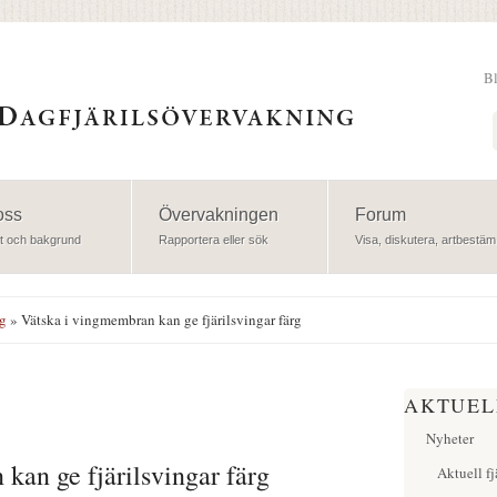
B
Sök
oss
Övervakningen
Forum
t och bakgrund
Rapportera eller sök
Visa, diskutera, artbestäm
ng
» Vätska i vingmembran kan ge fjärilsvingar färg
AKTUEL
Nyheter
kan ge fjärilsvingar färg
Aktuell fj