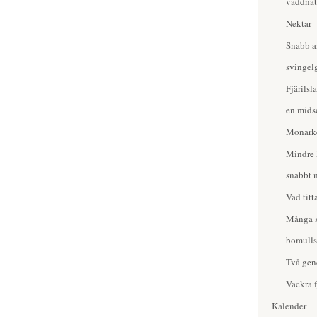
väddnät
Nektar 
Snabb a
svingelg
Fjärils
en mid
Monarker
Mindre k
snabbt 
Vad titt
Många sl
bomulls
Två gen
Vackra f
Kalender