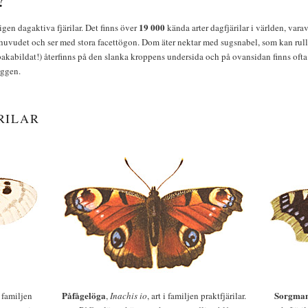
19 000
igen dagaktiva fjärilar. Det finns över
kända arter dagfjärilar i världen, vara
huvudet och ser med stora facettögon. Dom äter nektar med sugsnabel, som kan rulla
bakabildat!) återfinns på den slanka kroppens undersida och på ovansidan finns ofta 
yggen.
RILAR
Påfågelöga
Sorgman
 i familjen
,
Inachis io
, art i familjen praktfjärilar.