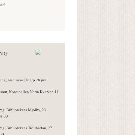
är!
ÅNG
ring, Kulturens Östarp 28 juni
rsion, Konsthallen Norra Kvarken 11
rag, Biblioteket i Mjölby, 23
18:00
rag, Biblioteket i Trollhättan, 27
:30