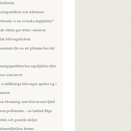
ikellistan
ningsartiklar och referenser
örlorade vi tre svenska dagfjärilar?
de slåtter ger större variation
dsk blåvingehybrid
normala får oss att glömma hur det
tningsproblem hos rapsfjärilar efter
ess som larver
svartfläckiga blåvingar sprider sig i
tannien
ten blomning som försvar mot fjäril
 som pollinerare – en laddad fråga
orlek och genetik skiljer
rlemorfjärilens former