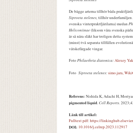
De bägge arterna tillhör båda praktfjäri
Siproeta stelenes,
tillhör underfamiljen
svenska vinterpraktfjärilarna) medan
Ph
Heliconiinae
(liksom våra svenska pärle
är så nära släkt har troligen detta sy
(minst) två separata tillfällen evolutionä
vätskefärgade vingar.
Foto
Philaethria diatonica:
Alexey Ya
Foto
Siproeta stelenes:
simo.jara, Wi
Referens:
Nishida K, Adachi H, Moriy
pigmented liquid
.
Cell Reports.
2023;4
Länk till artikel:
Fulltext pdf: https://linkinghub.elsev
DOI:
10.1016/j.celrep.2023.112917