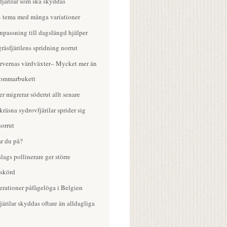
fjärilar som ska skyddas
– tema med många variationer
npassning till dagslängd hjälper
räsfjärilens spridning norrut
larvernas värdväxter– Mycket mer än
sommarbukett
 migrerar söderut allt senare
räsna sydrovfjärilar sprider sig
norrut
ar du på?
ags pollinerare ger större
skörd
erationer påfågelöga i Belgien
järilar skyddas oftare än alldagliga