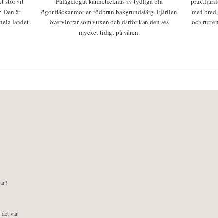
t stor vit
Påfågelögat kännetecknas av tydliga blå
praktfjäri
r. Den är
ögonfläckar mot en rödbrun bakgrundsfärg. Fjärilen
med bred,
 hela landet
övervintrar som vuxen och därför kan den ses
och rutten
mycket tidigt på våren.
lar?
 det var