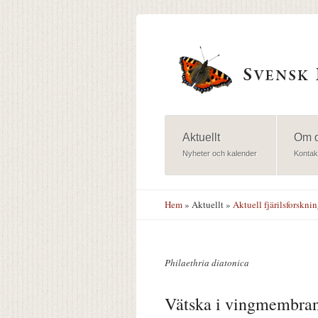
Hoppa till huvudinnehåll
Aktuellt
Om 
Nyheter och kalender
Kontak
Hem
»
Aktuellt
»
Aktuell fjärilsforskni
Philaethria diatonica
Vätska i vingmembran 