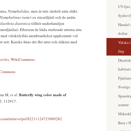
UV-ljus
larna,
Nymphalidae
, men är inte särskilt nära släkt;
Sydrovfj
Nymphalinae
(som t ex nässelfjäril och de andra
ilaethria diatonica
tillhör underfamiljen
Handel m
morfjärilar). Eftersom de båda studerade arterna inte
dollar
stem med vätskefyllda membranfickor uppkommit vid
rt sett. Kanske finns det fler arter och släkten med
Vätska 
färg
kovlev, WikiCommons
Drastis
habitats
kiCommons
Fjärilar
Sverige
Butterfly wing color made of
ama M,
et al
.
Spanska 
2: 112917.
somrar
Mikrokl
ier.com/retrieve/pii/S2211124723009282
Bete i 