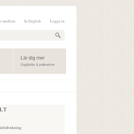
li medlem
In English
Logga in
formulär
Lär dig mer
Dagfjärilar & pollinatörer
LT
ärilsforskning