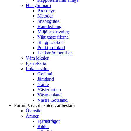
Rapportera från slinga
Hur gör man?
Broschyr
Metoder
Snabbguide
Handledning
Miljöbeskrivning
Viktigaste filerna
Slingprotokoll
Punktprotokoll
Länkar & mer filer
Våra lokaler
Fjärilskarta
Lokala sidor
Gotland
Jämtland
Närke
Västerbotten
Västmanland
Västra Götaland
Forum
Visa, diskutera, artbestäm
Översikt
Ämnen
Fjärilsfrågor
Bilder