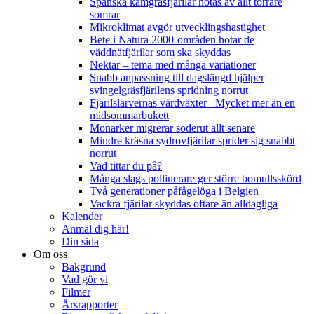
Spanska kamgräsfjärilar hotas av allt torrare
somrar
Mikroklimat avgör utvecklingshastighet
Bete i Natura 2000-områden hotar de
väddnätfjärilar som ska skyddas
Nektar – tema med många variationer
Snabb anpassning till dagslängd hjälper
svingelgräsfjärilens spridning norrut
Fjärilslarvernas värdväxter– Mycket mer än en
midsommarbukett
Monarker migrerar söderut allt senare
Mindre kräsna sydrovfjärilar sprider sig snabbt
norrut
Vad tittar du på?
Många slags pollinerare ger större bomullsskörd
Två generationer påfågelöga i Belgien
Vackra fjärilar skyddas oftare än alldagliga
Kalender
Anmäl dig här!
Din sida
Om oss
Bakgrund
Vad gör vi
Filmer
Årsrapporter