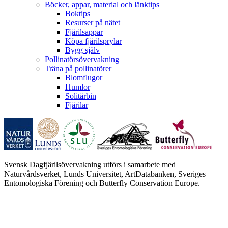
Böcker, appar, material och länktips
Boktips
Resurser på nätet
Fjärilsappar
Köpa fjärilsprylar
Bygg själv
Pollinatörsövervakning
Träna på pollinatörer
Blomflugor
Humlor
Solitärbin
Fjärilar
Svensk Dagfjärilsövervakning utförs i samarbete med
Naturvårdsverket, Lunds Universitet, ArtDatabanken, Sveriges
Entomologiska Förening och Butterfly Conservation Europe.