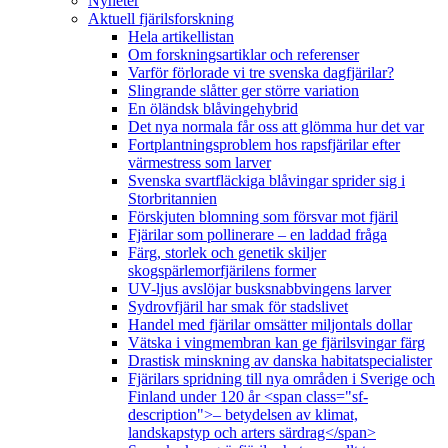
Nyheter
Aktuell fjärilsforskning
Hela artikellistan
Om forskningsartiklar och referenser
Varför förlorade vi tre svenska dagfjärilar?
Slingrande slåtter ger större variation
En öländsk blåvingehybrid
Det nya normala får oss att glömma hur det var
Fortplantningsproblem hos rapsfjärilar efter
värmestress som larver
Svenska svartfläckiga blåvingar sprider sig i
Storbritannien
Förskjuten blomning som försvar mot fjäril
Fjärilar som pollinerare – en laddad fråga
Färg, storlek och genetik skiljer
skogspärlemorfjärilens former
UV-ljus avslöjar busksnabbvingens larver
Sydrovfjäril har smak för stadslivet
Handel med fjärilar omsätter miljontals dollar
Vätska i vingmembran kan ge fjärilsvingar färg
Drastisk minskning av danska habitatspecialister
Fjärilars spridning till nya områden i Sverige och
Finland under 120 år <span class="sf-
description">– betydelsen av klimat,
landskapstyp och arters särdrag</span>