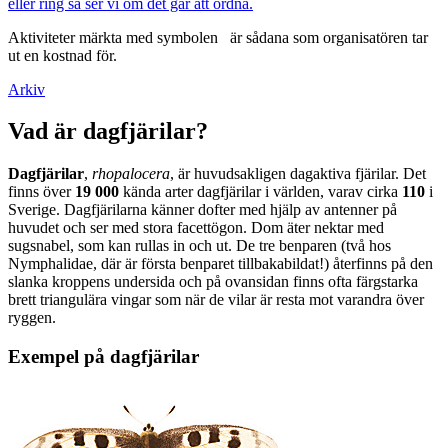
eller ring så ser vi om det går att ordna.
Aktiviteter märkta med symbolen
är sådana som organisatören tar
ut en kostnad för.
Arkiv
Vad är dagfjärilar?
Dagfjärilar
,
rhopalocera
, är huvudsakligen dagaktiva fjärilar. Det
finns över
19 000
kända arter dagfjärilar i världen, varav cirka
110
i
Sverige. Dagfjärilarna känner dofter med hjälp av antenner på
huvudet och ser med stora facettögon. Dom äter nektar med
sugsnabel, som kan rullas in och ut. De tre benparen (två hos
Nymphalidae, där är första benparet tillbakabildat!) återfinns på den
slanka kroppens undersida och på ovansidan finns ofta färgstarka
brett triangulära vingar som när de vilar är resta mot varandra över
ryggen.
Exempel på dagfjärilar