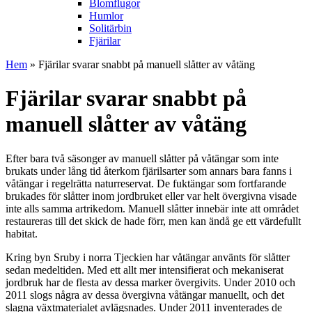
Blomflugor
Humlor
Solitärbin
Fjärilar
Hem
» Fjärilar svarar snabbt på manuell slåtter av våtäng
Fjärilar svarar snabbt på
manuell slåtter av våtäng
Efter bara två säsonger av manuell slåtter på våtängar som inte
brukats under lång tid återkom fjärilsarter som annars bara fanns i
våtängar i regelrätta naturreservat. De fuktängar som fortfarande
brukades för slåtter inom jordbruket eller var helt övergivna visade
inte alls samma artrikedom. Manuell slåtter innebär inte att området
restaureras till det skick de hade förr, men kan ändå ge ett värdefullt
habitat.
Kring byn Sruby i norra Tjeckien har våtängar använts för slåtter
sedan medeltiden. Med ett allt mer intensifierat och mekaniserat
jordbruk har de flesta av dessa marker övergivits. Under 2010 och
2011 slogs några av dessa övergivna våtängar manuellt, och det
slagna växtmaterialet avlägsnades. Under 2011 inventerades de