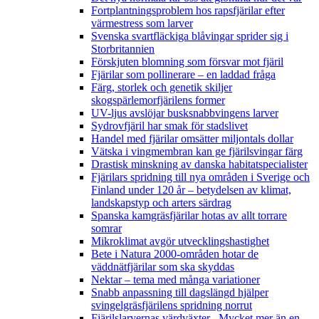
Fortplantningsproblem hos rapsfjärilar efter
värmestress som larver
Svenska svartfläckiga blåvingar sprider sig i
Storbritannien
Förskjuten blomning som försvar mot fjäril
Fjärilar som pollinerare – en laddad fråga
Färg, storlek och genetik skiljer
skogspärlemorfjärilens former
UV-ljus avslöjar busksnabbvingens larver
Sydrovfjäril har smak för stadslivet
Handel med fjärilar omsätter miljontals dollar
Vätska i vingmembran kan ge fjärilsvingar färg
Drastisk minskning av danska habitatspecialister
Fjärilars spridning till nya områden i Sverige och
Finland under 120 år
– betydelsen av klimat,
landskapstyp och arters särdrag
Spanska kamgräsfjärilar hotas av allt torrare
somrar
Mikroklimat avgör utvecklingshastighet
Bete i Natura 2000-områden hotar de
väddnätfjärilar som ska skyddas
Nektar – tema med många variationer
Snabb anpassning till dagslängd hjälper
svingelgräsfjärilens spridning norrut
Fjärilslarvernas värdväxter– Mycket mer än en