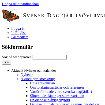
Hoppa till huvudinnehåll
Logga in
In English
Bli medlem
Sökformulär
Sök på webbplatsen
Aktuellt
Nyheter och kalender
Nyheter
Aktuell fjärilsforskning
Hela artikellistan
Om forskningsartiklar och referenser
Varför förlorade vi tre svenska dagfjärilar?
Slingrande slåtter ger större variation
En öländsk blåvingehybrid
Det nya normala får oss att glömma hur det var