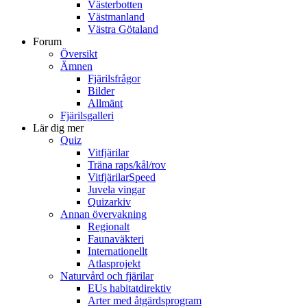
Västerbotten
Västmanland
Västra Götaland
Forum
Översikt
Ämnen
Fjärilsfrågor
Bilder
Allmänt
Fjärilsgalleri
Lär dig mer
Quiz
Vitfjärilar
Träna raps/kål/rov
VitfjärilarSpeed
Juvela vingar
Quizarkiv
Annan övervakning
Regionalt
Faunaväkteri
Internationellt
Atlasprojekt
Naturvård och fjärilar
EUs habitatdirektiv
Arter med åtgärdsprogram