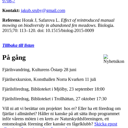
9708-7
Kontakt:
jakub.sruby@gmail.com
Referens:
Horak J, Safarova L.
Effect of reintroduced manual
mowing on biodiversity in abandoned fen meadows.
Biologia.
2015;70: 113–120. doi: 10.1515/biolog-2015-0009
Tillbaka till listan
På gång
Fjärilsvandring, Kulturens Östarp 28 juni
Fjärilsexkursion, Konsthallen Norra Kvarken 11 juli
Fjärilsföredrag, Biblioteket i Mjölby, 23 september 18:00
Fjärilsföredrag, Biblioteket i Trollhättan, 27 oktober 17:30
Vill ni att vi berättar om projektet hos er? Eller ha ett föredrag om
fjärilar i allmänhet? Håller ni kanske på att sätta ihop programmet
inför vårens möten i en krets av Naturskyddsföreningen, ett
entomologisk förening eller kanske en fågelklubb?
Skicka epost