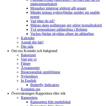
midsommarbukett
Monarker migrerar söderut allt senare
Mindre kräsna sydrovfjärilar sprider sig snabbt
norrut
Vad tittar du på?
Många slags pollinerare ger större bomullsskörd
Två generationer påfågelöga i Belgien
Vackra fjärilar skyddas oftare än alldagliga
Kalender
Anmäl dig här!
Din sida
Om oss
Kontakt och bakgrund
Bakgrund
Vad gör vi
Filmer
Årsrapporter
Biogeografisk uppföljning
Nyhetsbrev
In English
Butterfly Indicators
Kontakta oss
Övervakningen
Rapportera eller sök
Rapportera
Rapportera från punktlokal