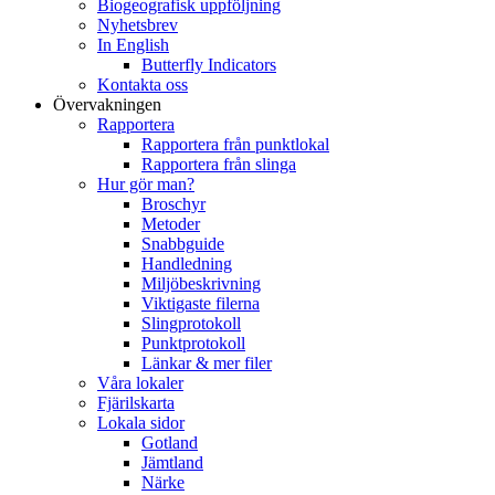
Biogeografisk uppföljning
Nyhetsbrev
In English
Butterfly Indicators
Kontakta oss
Övervakningen
Rapportera
Rapportera från punktlokal
Rapportera från slinga
Hur gör man?
Broschyr
Metoder
Snabbguide
Handledning
Miljöbeskrivning
Viktigaste filerna
Slingprotokoll
Punktprotokoll
Länkar & mer filer
Våra lokaler
Fjärilskarta
Lokala sidor
Gotland
Jämtland
Närke