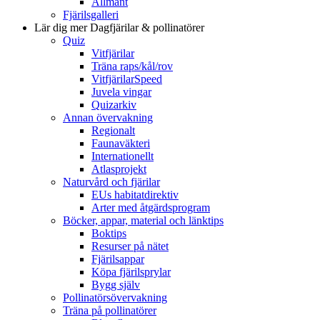
Allmänt
Fjärilsgalleri
Lär dig mer
Dagfjärilar & pollinatörer
Quiz
Vitfjärilar
Träna raps/kål/rov
VitfjärilarSpeed
Juvela vingar
Quizarkiv
Annan övervakning
Regionalt
Faunaväkteri
Internationellt
Atlasprojekt
Naturvård och fjärilar
EUs habitatdirektiv
Arter med åtgärdsprogram
Böcker, appar, material och länktips
Boktips
Resurser på nätet
Fjärilsappar
Köpa fjärilsprylar
Bygg själv
Pollinatörsövervakning
Träna på pollinatörer