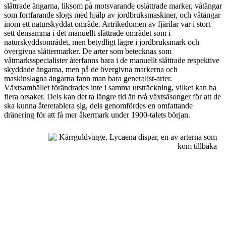
slåttrade ängarna, liksom på motsvarande oslåttrade marker, våtängar
som fortfarande slogs med hjälp av jordbruksmaskiner, och våtängar
inom ett naturskyddat område. Artrikedomen av fjärilar var i stort
sett densamma i det manuellt slåttrade området som i
naturskyddsområdet, men betydligt lägre i jordbruksmark och
övergivna slåttermarker. De arter som betecknas som
våtmarksspecialister återfanns bara i de manuellt slåttrade respektive
skyddade ängarna, men på de övergivna markerna och
maskinslagna ängarna fann man bara generalist-arter.
Växtsamhället förändrades inte i samma utsträckning, vilket kan ha
flera orsaker. Dels kan det ta längre tid än två växtsäsonger för att de
ska kunna återetablera sig, dels genomfördes en omfattande
dränering för att få mer åkermark under 1900-talets början.