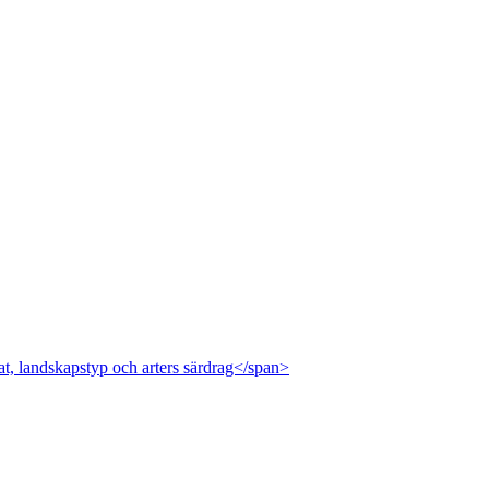
at, landskapstyp och arters särdrag</span>