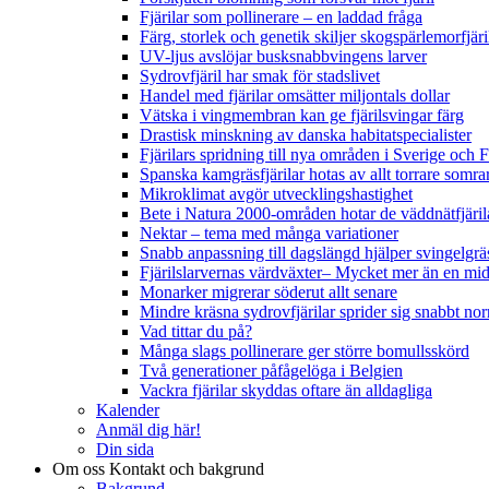
Fjärilar som pollinerare – en laddad fråga
Färg, storlek och genetik skiljer skogspärlemorfjär
UV-ljus avslöjar busksnabbvingens larver
Sydrovfjäril har smak för stadslivet
Handel med fjärilar omsätter miljontals dollar
Vätska i vingmembran kan ge fjärilsvingar färg
Drastisk minskning av danska habitatspecialister
Fjärilars spridning till nya områden i Sverige och
Spanska kamgräsfjärilar hotas av allt torrare somra
Mikroklimat avgör utvecklingshastighet
Bete i Natura 2000-områden hotar de väddnätfjäri
Nektar – tema med många variationer
Snabb anpassning till dagslängd hjälper svingelgräs
Fjärilslarvernas värdväxter– Mycket mer än en m
Monarker migrerar söderut allt senare
Mindre kräsna sydrovfjärilar sprider sig snabbt nor
Vad tittar du på?
Många slags pollinerare ger större bomullsskörd
Två generationer påfågelöga i Belgien
Vackra fjärilar skyddas oftare än alldagliga
Kalender
Anmäl dig här!
Din sida
Om oss
Kontakt och bakgrund
Bakgrund