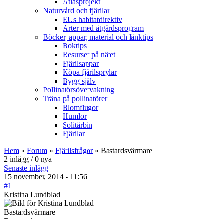
Atlasprojekt
Naturvård och fjärilar
EUs habitatdirektiv
Arter med åtgärdsprogram
Böcker, appar, material och länktips
Boktips
Resurser på nätet
Fjärilsappar
Köpa fjärilsprylar
Bygg själv
Pollinatörsövervakning
Träna på pollinatörer
Blomflugor
Humlor
Solitärbin
Fjärilar
Hem
»
Forum
»
Fjärilsfrågor
» Bastardsvärmare
2 inlägg / 0 nya
Senaste inlägg
15 november, 2014 - 11:56
#1
Kristina Lundblad
Bastardsvärmare