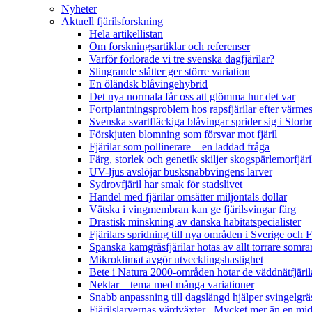
Nyheter
Aktuell fjärilsforskning
Hela artikellistan
Om forskningsartiklar och referenser
Varför förlorade vi tre svenska dagfjärilar?
Slingrande slåtter ger större variation
En öländsk blåvingehybrid
Det nya normala får oss att glömma hur det var
Fortplantningsproblem hos rapsfjärilar efter värmes
Svenska svartfläckiga blåvingar sprider sig i Storb
Förskjuten blomning som försvar mot fjäril
Fjärilar som pollinerare – en laddad fråga
Färg, storlek och genetik skiljer skogspärlemorfjär
UV-ljus avslöjar busksnabbvingens larver
Sydrovfjäril har smak för stadslivet
Handel med fjärilar omsätter miljontals dollar
Vätska i vingmembran kan ge fjärilsvingar färg
Drastisk minskning av danska habitatspecialister
Fjärilars spridning till nya områden i Sverige och
Spanska kamgräsfjärilar hotas av allt torrare somra
Mikroklimat avgör utvecklingshastighet
Bete i Natura 2000-områden hotar de väddnätfjäri
Nektar – tema med många variationer
Snabb anpassning till dagslängd hjälper svingelgräs
Fjärilslarvernas värdväxter– Mycket mer än en m