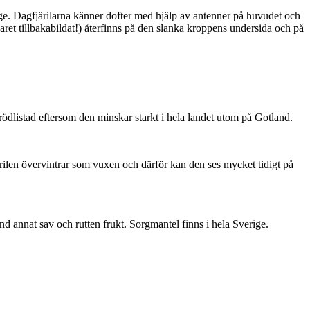
ge. Dagfjärilarna känner dofter med hjälp av antenner på huvudet och
ret tillbakabildat!) återfinns på den slanka kroppens undersida och på
är rödlistad eftersom den minskar starkt i hela landet utom på Gotland.
ärilen övervintrar som vuxen och därför kan den ses mycket tidigt på
nd annat sav och rutten frukt. Sorgmantel finns i hela Sverige.