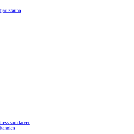
tress som larver
ritannien