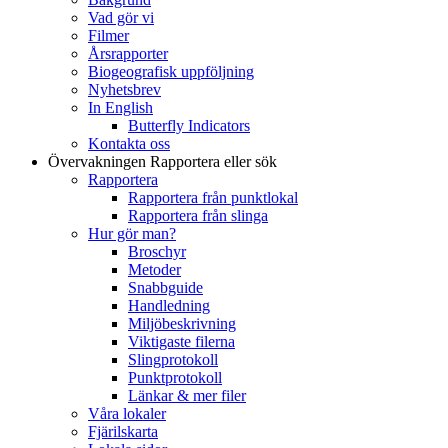
Vad gör vi
Filmer
Årsrapporter
Biogeografisk uppföljning
Nyhetsbrev
In English
Butterfly Indicators
Kontakta oss
Övervakningen
Rapportera eller sök
Rapportera
Rapportera från punktlokal
Rapportera från slinga
Hur gör man?
Broschyr
Metoder
Snabbguide
Handledning
Miljöbeskrivning
Viktigaste filerna
Slingprotokoll
Punktprotokoll
Länkar & mer filer
Våra lokaler
Fjärilskarta