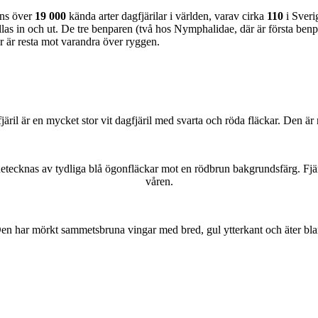
nns över
19 000
kända arter dagfjärilar i världen, varav cirka
110
i Sveri
as in och ut. De tre benparen (två hos Nymphalidae, där är första benpa
ar är resta mot varandra över ryggen.
lofjäril är en mycket stor vit dagfjäril med svarta och röda fläckar. Den 
kännetecknas av tydliga blå ögonfläckar mot en rödbrun bakgrundsfärg. Fj
våren.
r. Den har mörkt sammetsbruna vingar med bred, gul ytterkant och äter bla