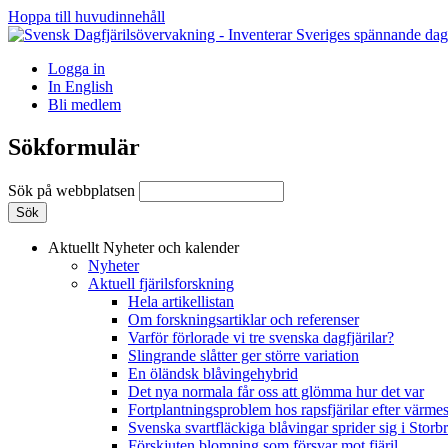
Hoppa till huvudinnehåll
Logga in
In English
Bli medlem
Sökformulär
Sök på webbplatsen
Aktuellt
Nyheter och kalender
Nyheter
Aktuell fjärilsforskning
Hela artikellistan
Om forskningsartiklar och referenser
Varför förlorade vi tre svenska dagfjärilar?
Slingrande slåtter ger större variation
En öländsk blåvingehybrid
Det nya normala får oss att glömma hur det var
Fortplantningsproblem hos rapsfjärilar efter värmes
Svenska svartfläckiga blåvingar sprider sig i Storb
Förskjuten blomning som försvar mot fjäril