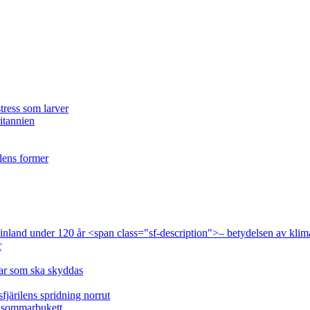
tress som larver
ritannien
ilens former
 Finland under 120 år <span class="sf-description">– betydelsen av klim
r
lar som ska skyddas
fjärilens spridning norrut
idsommarbukett