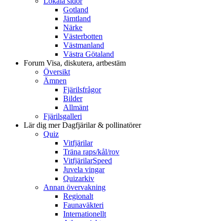
Lokala sidor
Gotland
Jämtland
Närke
Västerbotten
Västmanland
Västra Götaland
Forum
Visa, diskutera, artbestäm
Översikt
Ämnen
Fjärilsfrågor
Bilder
Allmänt
Fjärilsgalleri
Lär dig mer
Dagfjärilar & pollinatörer
Quiz
Vitfjärilar
Träna raps/kål/rov
VitfjärilarSpeed
Juvela vingar
Quizarkiv
Annan övervakning
Regionalt
Faunaväkteri
Internationellt