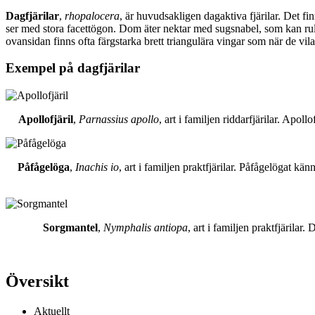
Dagfjärilar
,
rhopalocera
, är huvudsakligen dagaktiva fjärilar. Det fi
ser med stora facettögon. Dom äter nektar med sugsnabel, som kan rull
ovansidan finns ofta färgstarka brett triangulära vingar som när de vil
Exempel på dagfjärilar
Apollofjäril
,
Parnassius apollo
, art i familjen riddarfjärilar. Apol
Påfågelöga
,
Inachis io
, art i familjen praktfjärilar. Påfågelögat 
Sorgmantel
,
Nymphalis antiopa
, art i familjen praktfjärila
Översikt
Aktuellt