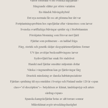
Varför förlorade vi tre svenska dagfjärilar?
Slingrande slåtter ger större variation
En öländsk blåvingehybrid
Det nya normala får oss att glömma hur det var
Fortplantningsproblem hos rapsfjärilar efter värmestress som larver
Svenska svartfläckiga blåvingar sprider sig i Storbritannien
Förskjuten blomning som försvar mot fjäril
Fjärilar som pollinerare – en laddad fråga
Färg, storlek och genetik skiljer skogspärlemorfjärilens former
UV-ljus avslöjar busksnabbvingens larver
Sydrovfjäril har smak för stadslivet
Handel med fjärilar omsätter miljontals dollar
Vätska i vingmembran kan ge fjärilsvingar färg
Drastisk minskning av danska habitatspecialister
Fjärilars spridning till nya områden i Sverige och Finland under 120 år <span
class="sf-description">– betydelsen av klimat, landskapstyp och arters
särdrag</span>
Spanska kamgräsfjärilar hotas av allt torrare somrar
Mikroklimat avgör utvecklingshastighet