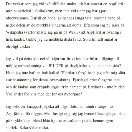
Det verkar som jag vid två tillfällen under juli har noterat en Aspfjäril i
min punktlokal i Gullaskruv, men inte vid tider jag har gjort
observationer. Därtill en hona, av hennes långa vita, obrutna band på
nedre delen av de mörkblå vingarna att döma. Eftersom jag nu läser på
Wikipedia (varför måste jag gå in på Wiki?) att Aspfjäril är ovanlig i
hela landet, tänkte jag nu meddela detta fynd. Som till allt annat är
otroligt vacker!
Jag vill på detta sätt också fråga varför vi inte har bättre tillgång till
möjlig artbestämning via BILDER på dagfjärilar via denna hemsida?
Hade jag inte haft en bok kallad "Fjärilar i färg" hade jag stått mig slätt
i artbestämning för denna övervakning. Fjärilsgalleriet fungerar inte
och de länkar som erbjuds utgår ifrån namnet på fjärilarna - inte bilder!
Vad är det för vits med det för oss nybörjare?
Jag behöver knappast påpeka att något foto, än mindre fångst, av
Aspfjärilen föreligger. Men lustigt nog såg jag henne första gången sitta
på strykbrädan, bland blåa figurer av snäckor precis hennes egen
storlek. Kaka söker maka.