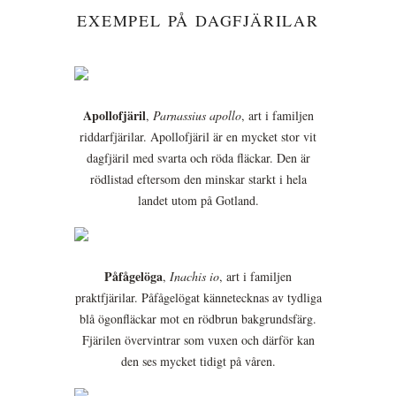
EXEMPEL PÅ DAGFJÄRILAR
Apollofjäril
,
Parnassius apollo
, art i familjen
riddarfjärilar. Apollofjäril är en mycket stor vit
dagfjäril med svarta och röda fläckar. Den är
rödlistad eftersom den minskar starkt i hela
landet utom på Gotland.
Påfågelöga
,
Inachis io
, art i familjen
praktfjärilar. Påfågelögat kännetecknas av tydliga
blå ögonfläckar mot en rödbrun bakgrundsfärg.
Fjärilen övervintrar som vuxen och därför kan
den ses mycket tidigt på våren.