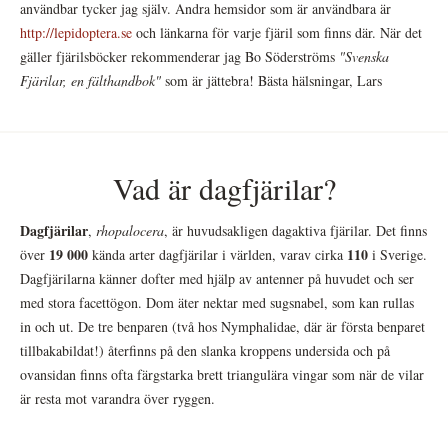
användbar tycker jag själv. Andra hemsidor som är användbara är
http://lepidoptera.se
och länkarna för varje fjäril som finns där. När det
gäller fjärilsböcker rekommenderar jag Bo Söderströms
"Svenska
Fjärilar, en fälthandbok"
som är jättebra! Bästa hälsningar, Lars
Vad är dagfjärilar?
Dagfjärilar
,
rhopalocera
, är huvudsakligen dagaktiva fjärilar. Det finns
19 000
110
över
kända arter dagfjärilar i världen, varav cirka
i Sverige.
Dagfjärilarna känner dofter med hjälp av antenner på huvudet och ser
med stora facettögon. Dom äter nektar med sugsnabel, som kan rullas
in och ut. De tre benparen (två hos Nymphalidae, där är första benparet
tillbakabildat!) återfinns på den slanka kroppens undersida och på
ovansidan finns ofta färgstarka brett triangulära vingar som när de vilar
är resta mot varandra över ryggen.