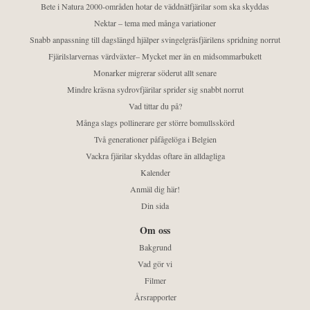
Bete i Natura 2000-områden hotar de väddnätfjärilar som ska skyddas
Nektar – tema med många variationer
Snabb anpassning till dagslängd hjälper svingelgräsfjärilens spridning norrut
Fjärilslarvernas värdväxter– Mycket mer än en midsommarbukett
Monarker migrerar söderut allt senare
Mindre kräsna sydrovfjärilar sprider sig snabbt norrut
Vad tittar du på?
Många slags pollinerare ger större bomullsskörd
Två generationer påfågelöga i Belgien
Vackra fjärilar skyddas oftare än alldagliga
Kalender
Anmäl dig här!
Din sida
Om oss
Bakgrund
Vad gör vi
Filmer
Årsrapporter