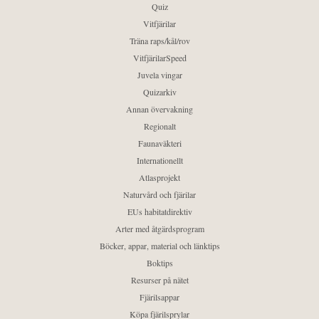
Quiz
Vitfjärilar
Träna raps/kål/rov
VitfjärilarSpeed
Juvela vingar
Quizarkiv
Annan övervakning
Regionalt
Faunaväkteri
Internationellt
Atlasprojekt
Naturvård och fjärilar
EUs habitatdirektiv
Arter med åtgärdsprogram
Böcker, appar, material och länktips
Boktips
Resurser på nätet
Fjärilsappar
Köpa fjärilsprylar