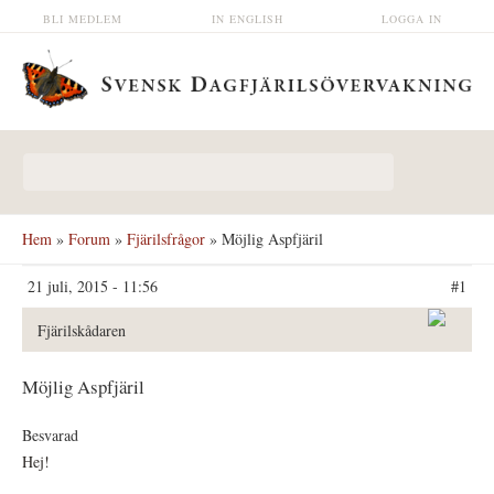
Hoppa till huvudinnehåll
BLI MEDLEM
IN ENGLISH
LOGGA IN
Sökformulär
Hem
»
Forum
»
Fjärilsfrågor
» Möjlig Aspfjäril
21 juli, 2015 - 11:56
#1
Fjärilskådaren
Möjlig Aspfjäril
Besvarad
Hej!