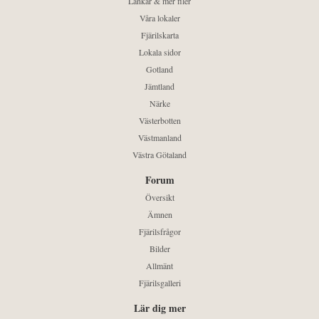
Länkar & mer filer
Våra lokaler
Fjärilskarta
Lokala sidor
Gotland
Jämtland
Närke
Västerbotten
Västmanland
Västra Götaland
Forum
Översikt
Ämnen
Fjärilsfrågor
Bilder
Allmänt
Fjärilsgalleri
Lär dig mer