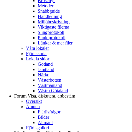
Broschyr
Metoder
Snabbguide
Handledning
Miljöbeskrivning
Viktigaste filerna
Slingprotokoll
Punktprotokoll
Länkar & mer filer
Våra lokaler
Fjärilskarta
Lokala sidor
Gotland
Jämtland
Närke
Västerbotten
Västmanland
Västra Götaland
Forum
Visa, diskutera, artbestäm
Översikt
Ämnen
Fjärilsfrågor
Bilder
Allmänt
Fjärilsgalleri