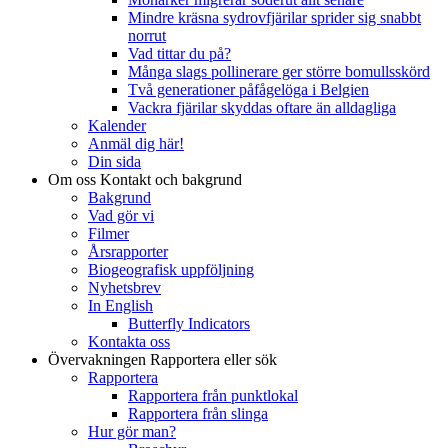
Mindre kräsna sydrovfjärilar sprider sig snabbt
norrut
Vad tittar du på?
Många slags pollinerare ger större bomullsskörd
Två generationer påfågelöga i Belgien
Vackra fjärilar skyddas oftare än alldagliga
Kalender
Anmäl dig här!
Din sida
Om oss
Kontakt och bakgrund
Bakgrund
Vad gör vi
Filmer
Årsrapporter
Biogeografisk uppföljning
Nyhetsbrev
In English
Butterfly Indicators
Kontakta oss
Övervakningen
Rapportera eller sök
Rapportera
Rapportera från punktlokal
Rapportera från slinga
Hur gör man?