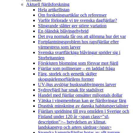
Aktuell fjärilsforskning
Hela artikellistan
Om forskningsartiklar och referenser
Varför förlorade vi tre svenska dagfjärilar?
Slingrande slåtter ger större variation
En öländsk blåvingehybrid
Det nya normala får oss att glömma hur det var
Fortplantningsproblem hos rapsfjärilar efter
värmestress som larver
Svenska svartfläckiga blåvingar sprider sig i
Storbritannien
Förskjuten blomning som försvar mot fjäril
Fjärilar som pollinerare – en laddad fråga
Färg, storlek och genetik skiljer
skogspärlemorfjärilens former
UV-ljus avslöjar busksnabbvingens larver
Sydrovfjäril har smak för stadslivet
Handel med fjärilar omsätter miljontals dollar
Vätska i vingmembran kan ge fjärilsvingar färg
Drastisk minskning av danska habitatspecialister
Fjärilars spridning till nya områden i Sverige och
Finland under 120 år <span class="sf-
description">– betydelsen av klimat,
landskapstyp och arters särdrag</span>
Spanska kamgräsfjärilar hotas av allt torrare