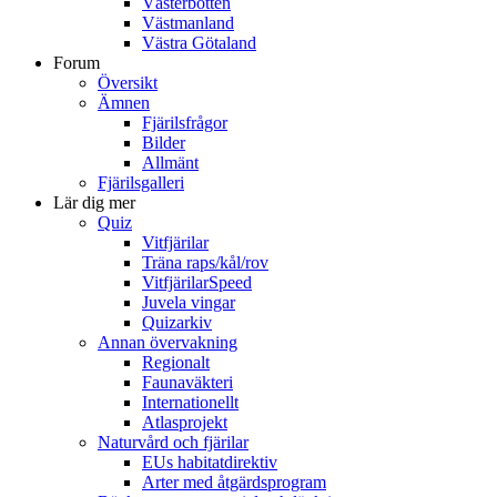
Västerbotten
Västmanland
Västra Götaland
Forum
Översikt
Ämnen
Fjärilsfrågor
Bilder
Allmänt
Fjärilsgalleri
Lär dig mer
Quiz
Vitfjärilar
Träna raps/kål/rov
VitfjärilarSpeed
Juvela vingar
Quizarkiv
Annan övervakning
Regionalt
Faunaväkteri
Internationellt
Atlasprojekt
Naturvård och fjärilar
EUs habitatdirektiv
Arter med åtgärdsprogram