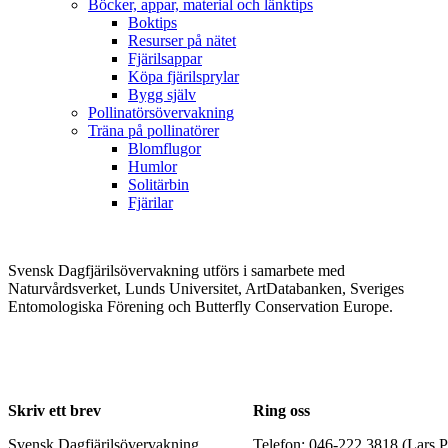
Böcker, appar, material och länktips
Boktips
Resurser på nätet
Fjärilsappar
Köpa fjärilsprylar
Bygg själv
Pollinatörsövervakning
Träna på pollinatörer
Blomflugor
Humlor
Solitärbin
Fjärilar
Svensk Dagfjärilsövervakning utförs i samarbete med
Naturvårdsverket, Lunds Universitet, ArtDatabanken, Sveriges
Entomologiska Förening och Butterfly Conservation Europe.
Skriv ett brev
Ring oss
Svensk Dagfjärilsövervakning
Telefon: 046-222 3818 (Lars P