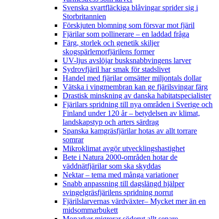
Svenska svartfläckiga blåvingar sprider sig i
Storbritannien
Förskjuten blomning som försvar mot fjäril
Fjärilar som pollinerare – en laddad fråga
Färg, storlek och genetik skiljer
skogspärlemorfjärilens former
UV-ljus avslöjar busksnabbvingens larver
Sydrovfjäril har smak för stadslivet
Handel med fjärilar omsätter miljontals dollar
Vätska i vingmembran kan ge fjärilsvingar färg
Drastisk minskning av danska habitatspecialister
Fjärilars spridning till nya områden i Sverige och
Finland under 120 år
– betydelsen av klimat,
landskapstyp och arters särdrag
Spanska kamgräsfjärilar hotas av allt torrare
somrar
Mikroklimat avgör utvecklingshastighet
Bete i Natura 2000-områden hotar de
väddnätfjärilar som ska skyddas
Nektar – tema med många variationer
Snabb anpassning till dagslängd hjälper
svingelgräsfjärilens spridning norrut
Fjärilslarvernas värdväxter– Mycket mer än en
midsommarbukett
Monarker migrerar söderut allt senare