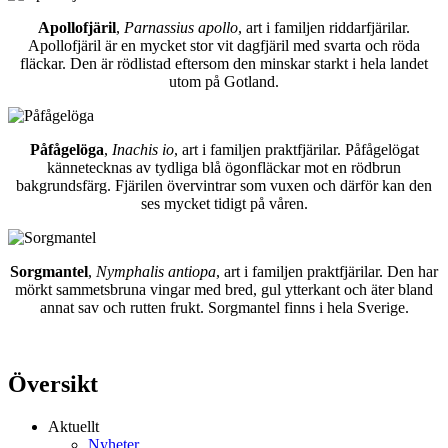
Apollofjäril
,
Parnassius apollo
, art i familjen riddarfjärilar.
Apollofjäril är en mycket stor vit dagfjäril med svarta och röda
fläckar. Den är rödlistad eftersom den minskar starkt i hela landet
utom på Gotland.
Påfågelöga
,
Inachis io
, art i familjen praktfjärilar. Påfågelögat
kännetecknas av tydliga blå ögonfläckar mot en rödbrun
bakgrundsfärg. Fjärilen övervintrar som vuxen och därför kan den
ses mycket tidigt på våren.
Sorgmantel
,
Nymphalis antiopa
, art i familjen praktfjärilar. Den har
mörkt sammetsbruna vingar med bred, gul ytterkant och äter bland
annat sav och rutten frukt. Sorgmantel finns i hela Sverige.
Översikt
Aktuellt
Nyheter