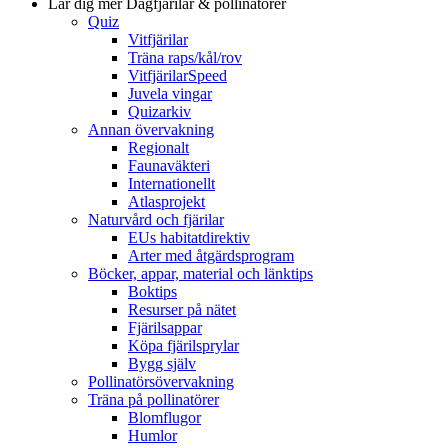
Lär dig mer
Dagfjärilar & pollinatörer
Quiz
Vitfjärilar
Träna raps/kål/rov
VitfjärilarSpeed
Juvela vingar
Quizarkiv
Annan övervakning
Regionalt
Faunaväkteri
Internationellt
Atlasprojekt
Naturvård och fjärilar
EUs habitatdirektiv
Arter med åtgärdsprogram
Böcker, appar, material och länktips
Boktips
Resurser på nätet
Fjärilsappar
Köpa fjärilsprylar
Bygg själv
Pollinatörsövervakning
Träna på pollinatörer
Blomflugor
Humlor