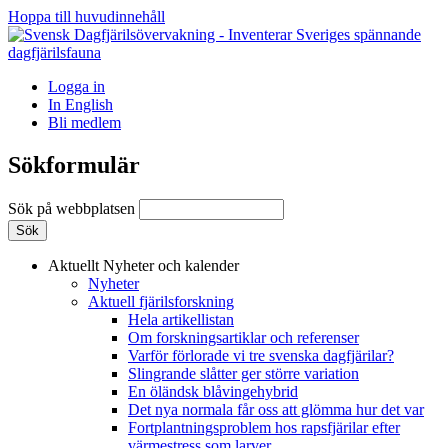
Hoppa till huvudinnehåll
Logga in
In English
Bli medlem
Sökformulär
Sök på webbplatsen
Aktuellt
Nyheter och kalender
Nyheter
Aktuell fjärilsforskning
Hela artikellistan
Om forskningsartiklar och referenser
Varför förlorade vi tre svenska dagfjärilar?
Slingrande slåtter ger större variation
En öländsk blåvingehybrid
Det nya normala får oss att glömma hur det var
Fortplantningsproblem hos rapsfjärilar efter
värmestress som larver