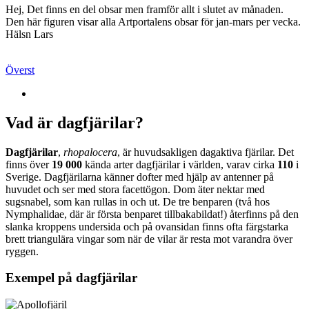
Hej, Det finns en del obsar men framför allt i slutet av månaden.
Den här figuren visar alla Artportalens obsar för jan-mars per vecka.
Hälsn Lars
Överst
Vad är dagfjärilar?
Dagfjärilar
,
rhopalocera
, är huvudsakligen dagaktiva fjärilar. Det
finns över
19 000
kända arter dagfjärilar i världen, varav cirka
110
i
Sverige. Dagfjärilarna känner dofter med hjälp av antenner på
huvudet och ser med stora facettögon. Dom äter nektar med
sugsnabel, som kan rullas in och ut. De tre benparen (två hos
Nymphalidae, där är första benparet tillbakabildat!) återfinns på den
slanka kroppens undersida och på ovansidan finns ofta färgstarka
brett triangulära vingar som när de vilar är resta mot varandra över
ryggen.
Exempel på dagfjärilar