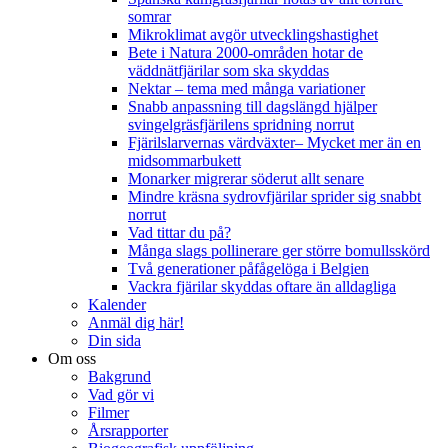
somrar
Mikroklimat avgör utvecklingshastighet
Bete i Natura 2000-områden hotar de
väddnätfjärilar som ska skyddas
Nektar – tema med många variationer
Snabb anpassning till dagslängd hjälper
svingelgräsfjärilens spridning norrut
Fjärilslarvernas värdväxter– Mycket mer än en
midsommarbukett
Monarker migrerar söderut allt senare
Mindre kräsna sydrovfjärilar sprider sig snabbt
norrut
Vad tittar du på?
Många slags pollinerare ger större bomullsskörd
Två generationer påfågelöga i Belgien
Vackra fjärilar skyddas oftare än alldagliga
Kalender
Anmäl dig här!
Din sida
Om oss
Bakgrund
Vad gör vi
Filmer
Årsrapporter