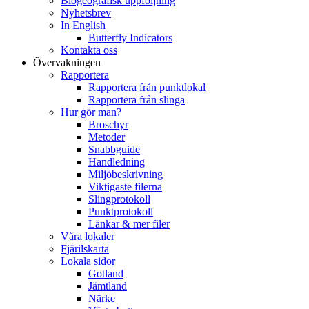
Biogeografisk uppföljning
Nyhetsbrev
In English
Butterfly Indicators
Kontakta oss
Övervakningen
Rapportera
Rapportera från punktlokal
Rapportera från slinga
Hur gör man?
Broschyr
Metoder
Snabbguide
Handledning
Miljöbeskrivning
Viktigaste filerna
Slingprotokoll
Punktprotokoll
Länkar & mer filer
Våra lokaler
Fjärilskarta
Lokala sidor
Gotland
Jämtland
Närke