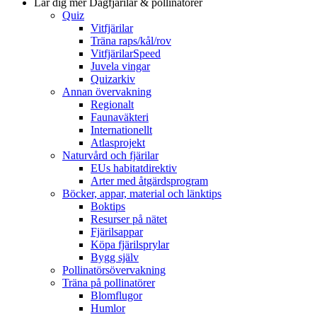
Lär dig mer
Dagfjärilar & pollinatörer
Quiz
Vitfjärilar
Träna raps/kål/rov
VitfjärilarSpeed
Juvela vingar
Quizarkiv
Annan övervakning
Regionalt
Faunaväkteri
Internationellt
Atlasprojekt
Naturvård och fjärilar
EUs habitatdirektiv
Arter med åtgärdsprogram
Böcker, appar, material och länktips
Boktips
Resurser på nätet
Fjärilsappar
Köpa fjärilsprylar
Bygg själv
Pollinatörsövervakning
Träna på pollinatörer
Blomflugor
Humlor