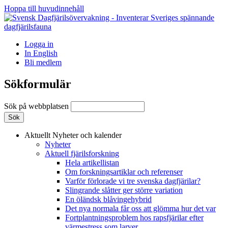
Hoppa till huvudinnehåll
Logga in
In English
Bli medlem
Sökformulär
Sök på webbplatsen
Aktuellt
Nyheter och kalender
Nyheter
Aktuell fjärilsforskning
Hela artikellistan
Om forskningsartiklar och referenser
Varför förlorade vi tre svenska dagfjärilar?
Slingrande slåtter ger större variation
En öländsk blåvingehybrid
Det nya normala får oss att glömma hur det var
Fortplantningsproblem hos rapsfjärilar efter
värmestress som larver