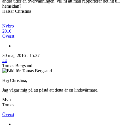
andra tider än övervakningen, vill ni att man rapporterar det hit till
hemsidan?
Hälsar Christina
Nybro
2016
Överst
30 maj, 2016 - 15:37
#4
Tomas Bergsand
Hej Christina,
Jag vågar mig på att påstå att detta är en lindsvärmare.
Mvh
Tomas
Överst