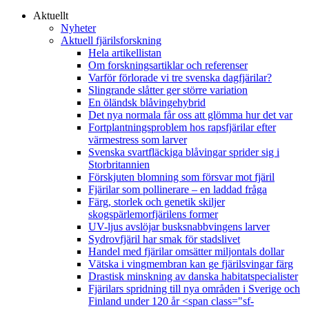
Aktuellt
Nyheter
Aktuell fjärilsforskning
Hela artikellistan
Om forskningsartiklar och referenser
Varför förlorade vi tre svenska dagfjärilar?
Slingrande slåtter ger större variation
En öländsk blåvingehybrid
Det nya normala får oss att glömma hur det var
Fortplantningsproblem hos rapsfjärilar efter
värmestress som larver
Svenska svartfläckiga blåvingar sprider sig i
Storbritannien
Förskjuten blomning som försvar mot fjäril
Fjärilar som pollinerare – en laddad fråga
Färg, storlek och genetik skiljer
skogspärlemorfjärilens former
UV-ljus avslöjar busksnabbvingens larver
Sydrovfjäril har smak för stadslivet
Handel med fjärilar omsätter miljontals dollar
Vätska i vingmembran kan ge fjärilsvingar färg
Drastisk minskning av danska habitatspecialister
Fjärilars spridning till nya områden i Sverige och
Finland under 120 år <span class="sf-