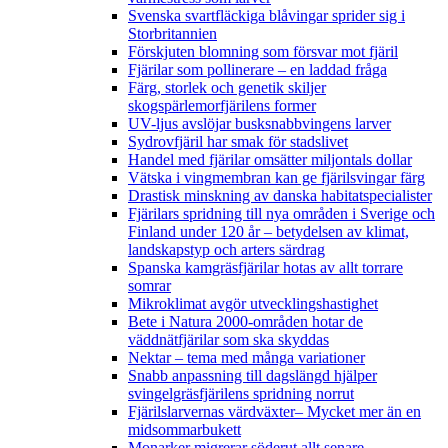
Svenska svartfläckiga blåvingar sprider sig i
Storbritannien
Förskjuten blomning som försvar mot fjäril
Fjärilar som pollinerare – en laddad fråga
Färg, storlek och genetik skiljer
skogspärlemorfjärilens former
UV-ljus avslöjar busksnabbvingens larver
Sydrovfjäril har smak för stadslivet
Handel med fjärilar omsätter miljontals dollar
Vätska i vingmembran kan ge fjärilsvingar färg
Drastisk minskning av danska habitatspecialister
Fjärilars spridning till nya områden i Sverige och
Finland under 120 år
– betydelsen av klimat,
landskapstyp och arters särdrag
Spanska kamgräsfjärilar hotas av allt torrare
somrar
Mikroklimat avgör utvecklingshastighet
Bete i Natura 2000-områden hotar de
väddnätfjärilar som ska skyddas
Nektar – tema med många variationer
Snabb anpassning till dagslängd hjälper
svingelgräsfjärilens spridning norrut
Fjärilslarvernas värdväxter– Mycket mer än en
midsommarbukett
Monarker migrerar söderut allt senare