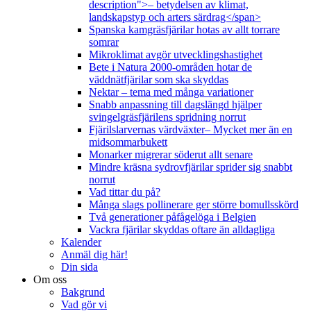
description">– betydelsen av klimat,
landskapstyp och arters särdrag</span>
Spanska kamgräsfjärilar hotas av allt torrare
somrar
Mikroklimat avgör utvecklingshastighet
Bete i Natura 2000-områden hotar de
väddnätfjärilar som ska skyddas
Nektar – tema med många variationer
Snabb anpassning till dagslängd hjälper
svingelgräsfjärilens spridning norrut
Fjärilslarvernas värdväxter– Mycket mer än en
midsommarbukett
Monarker migrerar söderut allt senare
Mindre kräsna sydrovfjärilar sprider sig snabbt
norrut
Vad tittar du på?
Många slags pollinerare ger större bomullsskörd
Två generationer påfågelöga i Belgien
Vackra fjärilar skyddas oftare än alldagliga
Kalender
Anmäl dig här!
Din sida
Om oss
Bakgrund
Vad gör vi