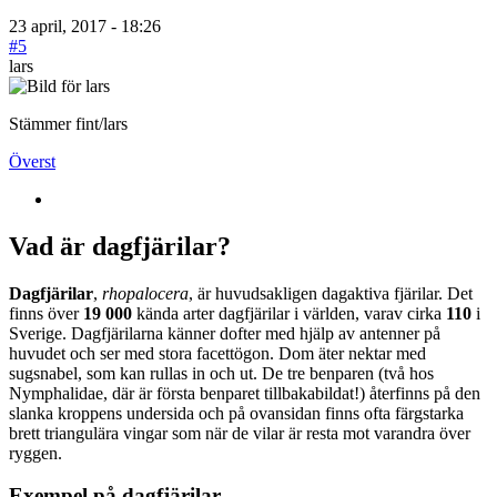
23 april, 2017 - 18:26
#5
lars
Stämmer fint/lars
Överst
Vad är dagfjärilar?
Dagfjärilar
,
rhopalocera
, är huvudsakligen dagaktiva fjärilar. Det
finns över
19 000
kända arter dagfjärilar i världen, varav cirka
110
i
Sverige. Dagfjärilarna känner dofter med hjälp av antenner på
huvudet och ser med stora facettögon. Dom äter nektar med
sugsnabel, som kan rullas in och ut. De tre benparen (två hos
Nymphalidae, där är första benparet tillbakabildat!) återfinns på den
slanka kroppens undersida och på ovansidan finns ofta färgstarka
brett triangulära vingar som när de vilar är resta mot varandra över
ryggen.
Exempel på dagfjärilar