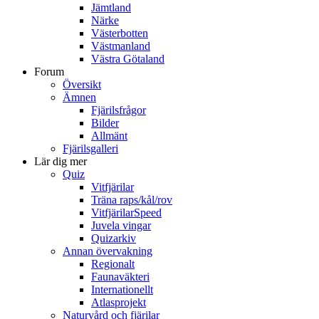
Jämtland
Närke
Västerbotten
Västmanland
Västra Götaland
Forum
Översikt
Ämnen
Fjärilsfrågor
Bilder
Allmänt
Fjärilsgalleri
Lär dig mer
Quiz
Vitfjärilar
Träna raps/kål/rov
VitfjärilarSpeed
Juvela vingar
Quizarkiv
Annan övervakning
Regionalt
Faunaväkteri
Internationellt
Atlasprojekt
Naturvård och fjärilar