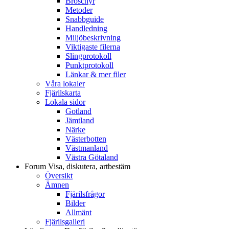
Broschyr
Metoder
Snabbguide
Handledning
Miljöbeskrivning
Viktigaste filerna
Slingprotokoll
Punktprotokoll
Länkar & mer filer
Våra lokaler
Fjärilskarta
Lokala sidor
Gotland
Jämtland
Närke
Västerbotten
Västmanland
Västra Götaland
Forum
Visa, diskutera, artbestäm
Översikt
Ämnen
Fjärilsfrågor
Bilder
Allmänt
Fjärilsgalleri