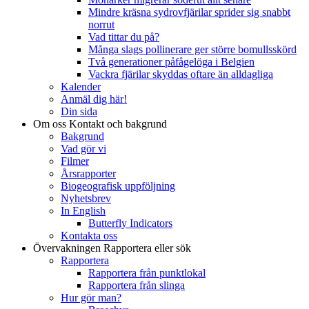
Mindre kräsna sydrovfjärilar sprider sig snabbt
norrut
Vad tittar du på?
Många slags pollinerare ger större bomullsskörd
Två generationer påfågelöga i Belgien
Vackra fjärilar skyddas oftare än alldagliga
Kalender
Anmäl dig här!
Din sida
Om oss
Kontakt och bakgrund
Bakgrund
Vad gör vi
Filmer
Årsrapporter
Biogeografisk uppföljning
Nyhetsbrev
In English
Butterfly Indicators
Kontakta oss
Övervakningen
Rapportera eller sök
Rapportera
Rapportera från punktlokal
Rapportera från slinga
Hur gör man?