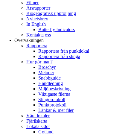
Filmer
Årsrapporter
Biogeografisk uppföljning
Nyhetsbrev
In English
Butterfly Indicators
Kontakta oss
Övervakningen
Rapportera
Rapportera från punktlokal
Rapportera från slinga
Hur gör man?
Broschyr
Metoder
Snabbguide
Handledning
Miljöbeskrivning
Viktigaste filerna
Slingprotokoll
Punktprotokoll
Länkar & mer filer
Våra lokaler
Fjärilskarta
Lokala sidor
Gotland