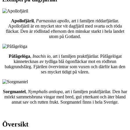
Apollofjäril
,
Parnassius apollo
, art i familjen riddarfjärilar.
Apollofjäril är en mycket stor vit dagfjäril med svarta och röda
fläckar. Den är rödlistad eftersom den minskar starkt i hela landet
utom på Gotland.
Påfågelöga
,
Inachis io
, art i familjen praktfjärilar. Påfågelögat
kännetecknas av tydliga blå ögonfläckar mot en rödbrun
bakgrundsfärg. Fjärilen övervintrar som vuxen och därför kan den
ses mycket tidigt på våren.
Sorgmantel
,
Nymphalis antiopa
, art i familjen praktfjärilar. Den har
mörkt sammetsbruna vingar med bred, gul ytterkant och äter bland
annat sav och rutten frukt. Sorgmantel finns i hela Sverige.
Översikt