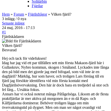
Solitärbin
Fjärilar
Hem
»
Forum
»
Fjärilsfrågor
» Vilken fjäril?
3 inlägg / 0 nya
Senaste inlägg
24 maj, 2016 - 17:13
#1
Fjärilskådaren
Vilken fjäril?
Besvarad
Hej och tack för videfuksen!
Idag har jag vid ett par tillfällen sett min första Makaon-fjäril här i
Gullaskruv, Nybro kommun, skogen i Småland. Lyckades inte fånga
den på bild men det gjorde jag med bifogad, som väl inte är en
dagfjäril? Märklig, hur som haver, och troligen Lars förslag till en
fjäril jag försökte identifiera vid min första kontakt med
Dagfjärilsövervakning. Den här är dock bara en tredjedel så stor och
fel färg... Ursäkta fokus.
Annars har vi också noterat många Påfågelsöga. Liksom att de flesta
praktfjärilar är mer aktiva på morgonen än e m då Raps- och
Kålfjärilarna dominerar. Behöver troligen lägga om min
övervakningstid på dygnet. Men om man ser något ovanligt vid