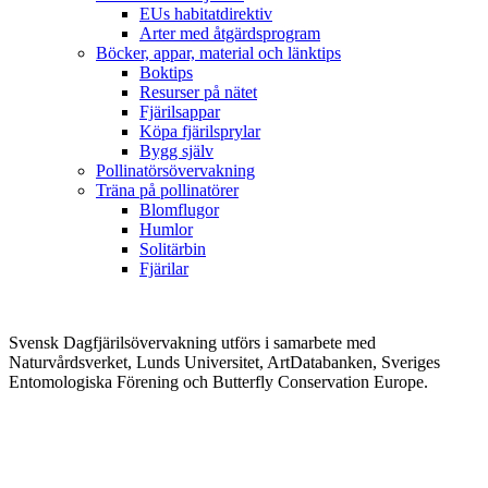
EUs habitatdirektiv
Arter med åtgärdsprogram
Böcker, appar, material och länktips
Boktips
Resurser på nätet
Fjärilsappar
Köpa fjärilsprylar
Bygg själv
Pollinatörsövervakning
Träna på pollinatörer
Blomflugor
Humlor
Solitärbin
Fjärilar
Svensk Dagfjärilsövervakning utförs i samarbete med
Naturvårdsverket, Lunds Universitet, ArtDatabanken, Sveriges
Entomologiska Förening och Butterfly Conservation Europe.