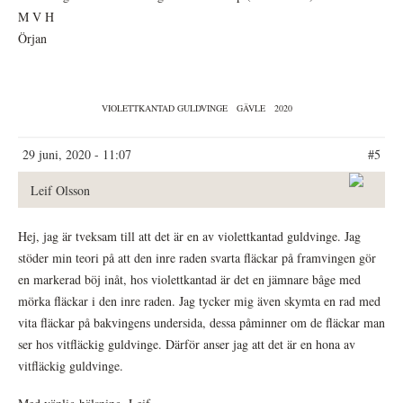
M V H
Örjan
VIOLETTKANTAD GULDVINGE
GÄVLE
2020
29 juni, 2020 - 11:07
#5
Leif Olsson
Hej, jag är tveksam till att det är en av violettkantad guldvinge. Jag
stöder min teori på att den inre raden svarta fläckar på framvingen gör
en markerad böj inåt, hos violettkantad är det en jämnare båge med
mörka fläckar i den inre raden. Jag tycker mig även skymta en rad med
vita fläckar på bakvingens undersida, dessa påminner om de fläckar man
ser hos vitfläckig guldvinge. Därför anser jag att det är en hona av
vitfläckig guldvinge.