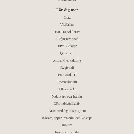
Lär dig mer
Quiz
Vitfjärilar
Träna raps/kål/rov
VitfjärilarSpeed
Juvela vingar
Quizarkiv
Annan övervakning
Regionalt
Faunaväkteri
Internationellt
Atlasprojekt
Naturvård och fjärilar
EUs habitatdirektiv
Arter med åtgärdsprogram
Böcker, appar, material och länktips
Boktips
Resurser på nätet