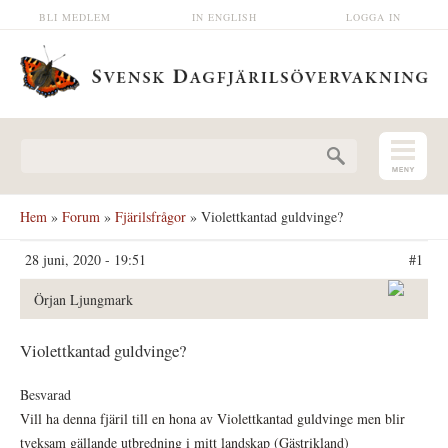
Hoppa till huvudinnehåll
BLI MEDLEM
IN ENGLISH
LOGGA IN
Sökformulär
Hem
»
Forum
»
Fjärilsfrågor
» Violettkantad guldvinge?
28 juni, 2020 - 19:51
#1
Örjan Ljungmark
Violettkantad guldvinge?
Besvarad
Vill ha denna fjäril till en hona av Violettkantad guldvinge men blir
tveksam gällande utbredning i mitt landskap (Gästrikland)