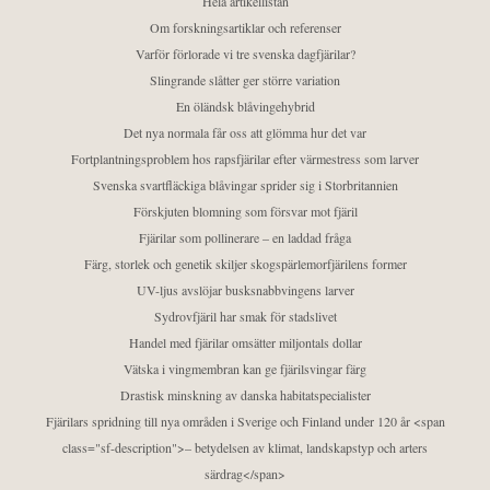
Hela artikellistan
Om forskningsartiklar och referenser
Varför förlorade vi tre svenska dagfjärilar?
Slingrande slåtter ger större variation
En öländsk blåvingehybrid
Det nya normala får oss att glömma hur det var
Fortplantningsproblem hos rapsfjärilar efter värmestress som larver
Svenska svartfläckiga blåvingar sprider sig i Storbritannien
Förskjuten blomning som försvar mot fjäril
Fjärilar som pollinerare – en laddad fråga
Färg, storlek och genetik skiljer skogspärlemorfjärilens former
UV-ljus avslöjar busksnabbvingens larver
Sydrovfjäril har smak för stadslivet
Handel med fjärilar omsätter miljontals dollar
Vätska i vingmembran kan ge fjärilsvingar färg
Drastisk minskning av danska habitatspecialister
Fjärilars spridning till nya områden i Sverige och Finland under 120 år <span
class="sf-description">– betydelsen av klimat, landskapstyp och arters
särdrag</span>