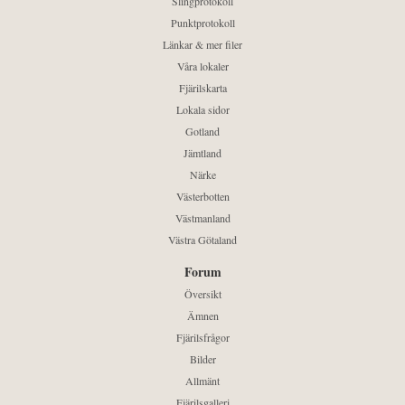
Slingprotokoll
Punktprotokoll
Länkar & mer filer
Våra lokaler
Fjärilskarta
Lokala sidor
Gotland
Jämtland
Närke
Västerbotten
Västmanland
Västra Götaland
Forum
Översikt
Ämnen
Fjärilsfrågor
Bilder
Allmänt
Fjärilsgalleri