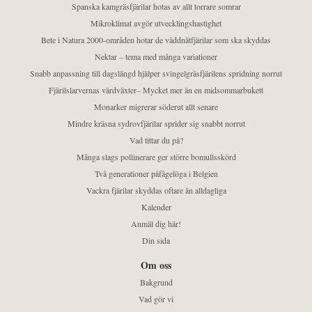
Spanska kamgräsfjärilar hotas av allt torrare somrar
Mikroklimat avgör utvecklingshastighet
Bete i Natura 2000-områden hotar de väddnätfjärilar som ska skyddas
Nektar – tema med många variationer
Snabb anpassning till dagslängd hjälper svingelgräsfjärilens spridning norrut
Fjärilslarvernas värdväxter– Mycket mer än en midsommarbukett
Monarker migrerar söderut allt senare
Mindre kräsna sydrovfjärilar sprider sig snabbt norrut
Vad tittar du på?
Många slags pollinerare ger större bomullsskörd
Två generationer påfågelöga i Belgien
Vackra fjärilar skyddas oftare än alldagliga
Kalender
Anmäl dig här!
Din sida
Om oss
Bakgrund
Vad gör vi