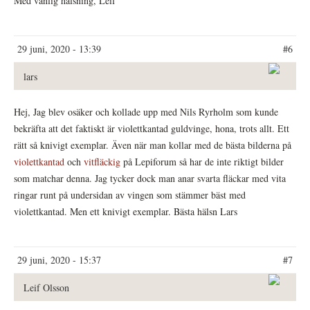
Med vänlig hälsning, Leif
29 juni, 2020 - 13:39
#6
lars
Hej, Jag blev osäker och kollade upp med Nils Ryrholm som kunde
bekräfta att det faktiskt är violettkantad guldvinge, hona, trots allt. Ett
rätt så knivigt exemplar. Även när man kollar med de bästa bilderna på
violettkantad
och
vitfläckig
på Lepiforum så har de inte riktigt bilder
som matchar denna. Jag tycker dock man anar svarta fläckar med vita
ringar runt på undersidan av vingen som stämmer bäst med
violettkantad. Men ett knivigt exemplar. Bästa hälsn Lars
29 juni, 2020 - 15:37
#7
Leif Olsson