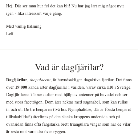
Hej, Där ser man hur fel det kan bli! Nu har jag lärt mig något nytt
igen - lika intressant varje gång.
Med vänlig hälsning
Leif
Vad är dagfjärilar?
Dagfjärilar
,
rhopalocera
, är huvudsakligen dagaktiva fjärilar. Det finns
19 000
110
över
kända arter dagfjärilar i världen, varav cirka
i Sverige.
Dagfjärilarna känner dofter med hjälp av antenner på huvudet och ser
med stora facettögon. Dom äter nektar med sugsnabel, som kan rullas
in och ut. De tre benparen (två hos Nymphalidae, där är första benparet
tillbakabildat!) återfinns på den slanka kroppens undersida och på
ovansidan finns ofta färgstarka brett triangulära vingar som när de vilar
är resta mot varandra över ryggen.