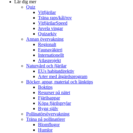
Lär dig mer
Quiz
Vitfjärilar
Träna raps/kål/rov
VitfjärilarSpeed
Juvela vingar
Quizarkiv
Annan övervakning
Regionalt
Faunaväkteri
Internationellt
Atlasprojekt
Naturvård och fjärilar
EUs habitatdirektiv
Arter med åtgärdsprogram
Böcker, appar, material och länktips
Boktips
Resurser på nätet
Fjärilsappar
Köpa fjärilsprylar
Bygg själv
Pollinatörsövervakning
Träna på pollinatörer
Blomflugor
Humlor