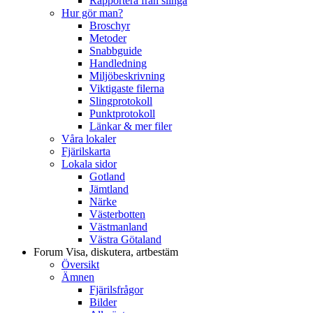
Rapportera från slinga
Hur gör man?
Broschyr
Metoder
Snabbguide
Handledning
Miljöbeskrivning
Viktigaste filerna
Slingprotokoll
Punktprotokoll
Länkar & mer filer
Våra lokaler
Fjärilskarta
Lokala sidor
Gotland
Jämtland
Närke
Västerbotten
Västmanland
Västra Götaland
Forum
Visa, diskutera, artbestäm
Översikt
Ämnen
Fjärilsfrågor
Bilder