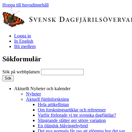
Hoppa till huvudinnehåll
Logga in
In English
Bli medlem
Sökformulär
Sök på webbplatsen
Aktuellt
Nyheter och kalender
Nyheter
Aktuell fjärilsforskning
Hela artikellistan
Om forskningsartiklar och referenser
Varför förlorade vi tre svenska dagfjärilar?
Slingrande slåtter ger större variation
En öländsk blåvingehybrid
Det nya normala får oss att glömma hur det var