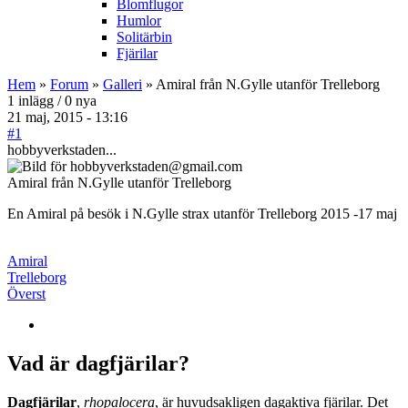
Blomflugor
Humlor
Solitärbin
Fjärilar
Hem
»
Forum
»
Galleri
» Amiral från N.Gylle utanför Trelleborg
1 inlägg / 0 nya
21 maj, 2015 - 13:16
#1
hobbyverkstaden...
Amiral från N.Gylle utanför Trelleborg
En Amiral på besök i N.Gylle strax utanför Trelleborg 2015 -17 maj
Amiral
Trelleborg
Överst
Vad är dagfjärilar?
Dagfjärilar
,
rhopalocera
, är huvudsakligen dagaktiva fjärilar. Det