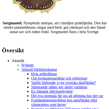
Sorgmantel
,
Nymphalis antiopa
, art i familjen praktfjärilar. Den har
mörkt sammetsbruna vingar med bred, gul ytterkant och äter bland
annat sav och rutten frukt. Sorgmantel finns i hela Sverige.
Översikt
Aktuellt
Nyheter
Aktuell fjärilsforskning
Hela artikellistan
Om forskningsartiklar och referenser
Varför förlorade vi tre svenska dagfjärilar?
Slingrande slåtter ger större variation
En öländsk blåvingehybrid
Det nya normala får oss att glömma hur det var
Fortplantningsproblem hos rapsfjärilar efter
värmestress som larver
Svenska svartfläckiga blåvingar sprider sig i