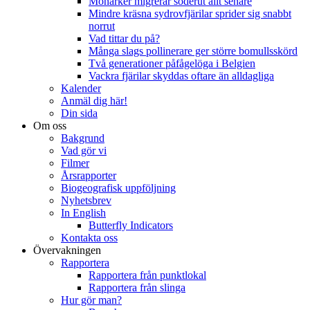
Monarker migrerar söderut allt senare
Mindre kräsna sydrovfjärilar sprider sig snabbt
norrut
Vad tittar du på?
Många slags pollinerare ger större bomullsskörd
Två generationer påfågelöga i Belgien
Vackra fjärilar skyddas oftare än alldagliga
Kalender
Anmäl dig här!
Din sida
Om oss
Bakgrund
Vad gör vi
Filmer
Årsrapporter
Biogeografisk uppföljning
Nyhetsbrev
In English
Butterfly Indicators
Kontakta oss
Övervakningen
Rapportera
Rapportera från punktlokal
Rapportera från slinga
Hur gör man?