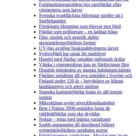
Fortplantningsproblem hos rapsfjärilar efter
värmestress som larver
Svenska svartfläckiga blåvingar sprider sig i
Storbritannien
Förskjuten blomning som försvar mot fjäril
Fjärilar som pollinerare – en laddad fråga
Färg, storlek och genetik skiljer
skogspärlemorfjärilens former
UV-ljus avslöjar busksnabbvingens larver
Sydrovfjäril har smak för stadslivet
Handel med fjärilar omsätter miljontals dollar
Vätska i vingmembran kan ge fjärilsvingar färg
Drastisk minskning av danska habitatspecialister
Fjärilars spridning till nya områden i Sverige och
Finland under 120 år
– betydelsen av klimat,
landskapstyp och arters särdrag
Spanska kamgräsfjärilar hotas av allt torrare
somrar
Mikroklimat avgör utvecklingshastighet
Bete i Natura 2000-områden hotar de
väddnätfjärilar som ska skyddas
Nektar – tema med många variationer
Snabb anpassning till dagslängd hjälper
svingelgräsfjärilens spridning norrut
Fjärilslarvernas värdväxter– Mycket mer än en