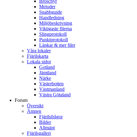
Broschyr
Metoder
Snabbguide
Handledning
Miljöbeskrivning
Viktigaste filerna
Slingprotokoll
Punktprotokoll
Länkar & mer filer
Våra lokaler
Fjärilskarta
Lokala sidor
Gotland
Jämtland
Närke
Västerbotten
Västmanland
Västra Götaland
Forum
Översikt
Ämnen
Fjärilsfrågor
Bilder
Allmänt
Fjärilsgalleri