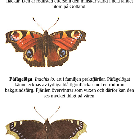
fläckar. Den är rödlistad eftersom den minskar starkt i hela landet
utom på Gotland.
Påfågelöga
,
Inachis io
, art i familjen praktfjärilar. Påfågelögat
kännetecknas av tydliga blå ögonfläckar mot en rödbrun
bakgrundsfärg. Fjärilen övervintrar som vuxen och därför kan den
ses mycket tidigt på våren.