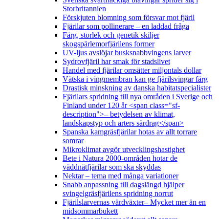
Storbritannien
Förskjuten blomning som försvar mot fjäril
Fjärilar som pollinerare – en laddad fråga
Färg, storlek och genetik skiljer
skogspärlemorfjärilens former
UV-ljus avslöjar busksnabbvingens larver
Sydrovfjäril har smak för stadslivet
Handel med fjärilar omsätter miljontals dollar
Vätska i vingmembran kan ge fjärilsvingar färg
Drastisk minskning av danska habitatspecialister
Fjärilars spridning till nya områden i Sverige och
Finland under 120 år <span class="sf-
description">– betydelsen av klimat,
landskapstyp och arters särdrag</span>
Spanska kamgräsfjärilar hotas av allt torrare
somrar
Mikroklimat avgör utvecklingshastighet
Bete i Natura 2000-områden hotar de
väddnätfjärilar som ska skyddas
Nektar – tema med många variationer
Snabb anpassning till dagslängd hjälper
svingelgräsfjärilens spridning norrut
Fjärilslarvernas värdväxter– Mycket mer än en
midsommarbukett