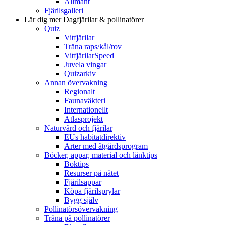
Allmänt
Fjärilsgalleri
Lär dig mer
Dagfjärilar & pollinatörer
Quiz
Vitfjärilar
Träna raps/kål/rov
VitfjärilarSpeed
Juvela vingar
Quizarkiv
Annan övervakning
Regionalt
Faunaväkteri
Internationellt
Atlasprojekt
Naturvård och fjärilar
EUs habitatdirektiv
Arter med åtgärdsprogram
Böcker, appar, material och länktips
Boktips
Resurser på nätet
Fjärilsappar
Köpa fjärilsprylar
Bygg själv
Pollinatörsövervakning
Träna på pollinatörer