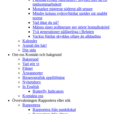
midsommarbukett
Monarker migrerar söderut allt senare
Mindre kräsna sydrovfjärilar sprider sig snabbt
norrut
Vad tittar du på?
Många slags pollinerare ger större bomullsskörd
Två generationer påfågelöga i Belgien
Vackra fjärilar skyddas oftare än alldagliga
Kalender
Anmäl dig här!
Din sida
Om oss
Kontakt och bakgrund
Bakgrund
Vad gör vi
Filmer
Årsrapporter
Biogeografisk uppföljning
Nyhetsbrev
In English
Butterfly Indicators
Kontakta oss
Övervakningen
Rapportera eller sök
Rapportera
Rapportera från punktlokal