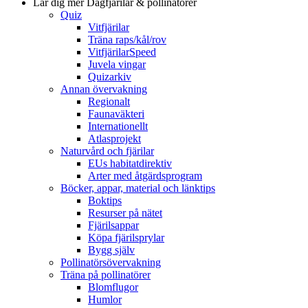
Lär dig mer
Dagfjärilar & pollinatörer
Quiz
Vitfjärilar
Träna raps/kål/rov
VitfjärilarSpeed
Juvela vingar
Quizarkiv
Annan övervakning
Regionalt
Faunaväkteri
Internationellt
Atlasprojekt
Naturvård och fjärilar
EUs habitatdirektiv
Arter med åtgärdsprogram
Böcker, appar, material och länktips
Boktips
Resurser på nätet
Fjärilsappar
Köpa fjärilsprylar
Bygg själv
Pollinatörsövervakning
Träna på pollinatörer
Blomflugor
Humlor