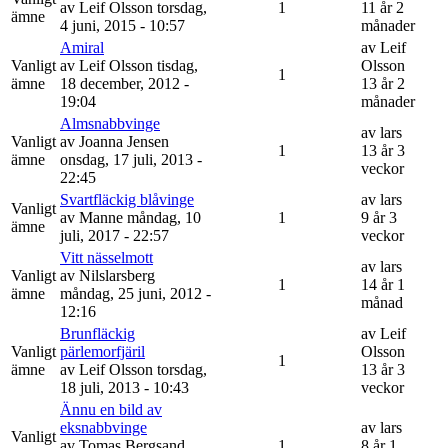
av
Leif Olsson
torsdag,
1
11 år 2
ämne
4 juni, 2015 - 10:57
månader
Amiral
av
Leif
Vanligt
av
Leif Olsson
tisdag,
Olsson
1
ämne
18 december, 2012 -
13 år 2
19:04
månader
Almsnabbvinge
av
lars
Vanligt
av
Joanna Jensen
1
13 år 3
ämne
onsdag, 17 juli, 2013 -
veckor
22:45
Svartfläckig blåvinge
av
lars
Vanligt
av
Manne
måndag, 10
1
9 år 3
ämne
juli, 2017 - 22:57
veckor
Vitt nässelmott
av
lars
Vanligt
av
Nilslarsberg
1
14 år 1
ämne
måndag, 25 juni, 2012 -
månad
12:16
Brunfläckig
av
Leif
Vanligt
pärlemorfjäril
Olsson
1
ämne
av
Leif Olsson
torsdag,
13 år 3
18 juli, 2013 - 10:43
veckor
Ännu en bild av
eksnabbvinge
av
lars
Vanligt
av
Tomas Bergsand
1
8 år 1