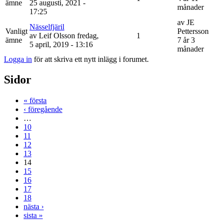
ämne
25 augusti, 2021 -
månader
17:25
av
JE
Nässelfjäril
Vanligt
Pettersson
av
Leif Olsson
fredag,
1
ämne
7 år 3
5 april, 2019 - 13:16
månader
Logga in
för att skriva ett nytt inlägg i forumet.
Sidor
« första
‹ föregående
…
10
11
12
13
14
15
16
17
18
nästa ›
sista »