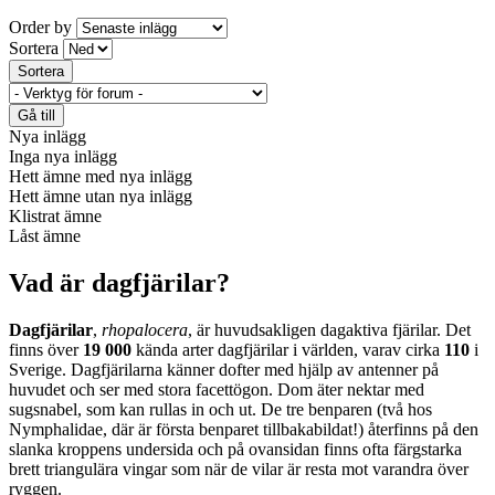
Order by
Sortera
Nya inlägg
Inga nya inlägg
Hett ämne med nya inlägg
Hett ämne utan nya inlägg
Klistrat ämne
Låst ämne
Vad är dagfjärilar?
Dagfjärilar
,
rhopalocera
, är huvudsakligen dagaktiva fjärilar. Det
finns över
19 000
kända arter dagfjärilar i världen, varav cirka
110
i
Sverige. Dagfjärilarna känner dofter med hjälp av antenner på
huvudet och ser med stora facettögon. Dom äter nektar med
sugsnabel, som kan rullas in och ut. De tre benparen (två hos
Nymphalidae, där är första benparet tillbakabildat!) återfinns på den
slanka kroppens undersida och på ovansidan finns ofta färgstarka
brett triangulära vingar som när de vilar är resta mot varandra över
ryggen.