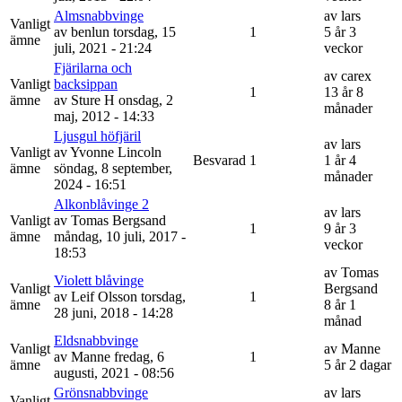
Almsnabbvinge
av
lars
Vanligt
av
benlun
torsdag, 15
1
5 år 3
ämne
juli, 2021 - 21:24
veckor
Fjärilarna och
av
carex
Vanligt
backsippan
1
13 år 8
ämne
av
Sture H
onsdag, 2
månader
maj, 2012 - 14:33
Ljusgul höfjäril
av
lars
Vanligt
av
Yvonne Lincoln
Besvarad
1
1 år 4
ämne
söndag, 8 september,
månader
2024 - 16:51
Alkonblåvinge 2
av
lars
Vanligt
av
Tomas Bergsand
1
9 år 3
ämne
måndag, 10 juli, 2017 -
veckor
18:53
av
Tomas
Violett blåvinge
Vanligt
Bergsand
av
Leif Olsson
torsdag,
1
ämne
8 år 1
28 juni, 2018 - 14:28
månad
Eldsnabbvinge
Vanligt
av
Manne
av
Manne
fredag, 6
1
ämne
5 år 2 dagar
augusti, 2021 - 08:56
Grönsnabbvinge
av
lars
Vanligt