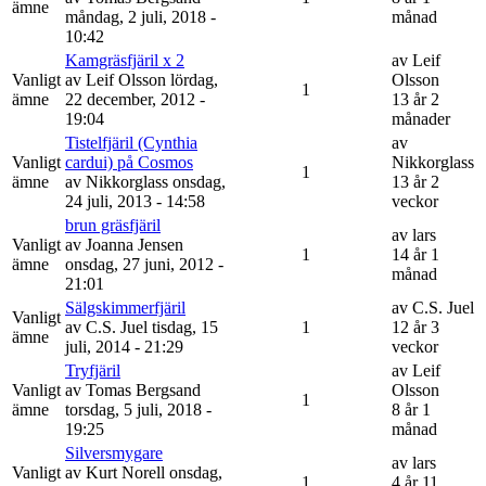
ämne
måndag, 2 juli, 2018 -
månad
10:42
Kamgräsfjäril x 2
av
Leif
Vanligt
av
Leif Olsson
lördag,
Olsson
1
ämne
22 december, 2012 -
13 år 2
19:04
månader
Tistelfjäril (Cynthia
av
Vanligt
cardui) på Cosmos
Nikkorglass
1
ämne
av
Nikkorglass
onsdag,
13 år 2
24 juli, 2013 - 14:58
veckor
brun gräsfjäril
av
lars
Vanligt
av
Joanna Jensen
1
14 år 1
ämne
onsdag, 27 juni, 2012 -
månad
21:01
Sälgskimmerfjäril
av
C.S. Juel
Vanligt
av
C.S. Juel
tisdag, 15
1
12 år 3
ämne
juli, 2014 - 21:29
veckor
Tryfjäril
av
Leif
Vanligt
av
Tomas Bergsand
Olsson
1
ämne
torsdag, 5 juli, 2018 -
8 år 1
19:25
månad
Silversmygare
av
lars
Vanligt
av
Kurt Norell
onsdag,
1
4 år 11