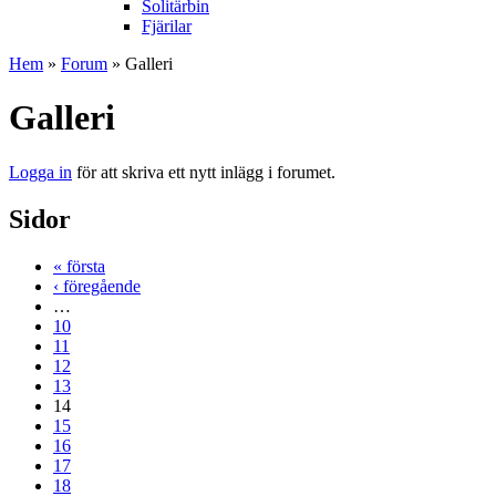
Solitärbin
Fjärilar
Hem
»
Forum
» Galleri
Galleri
Logga in
för att skriva ett nytt inlägg i forumet.
Sidor
« första
‹ föregående
…
10
11
12
13
14
15
16
17
18