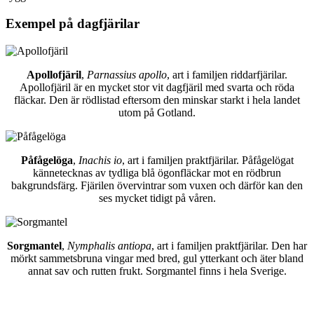
Exempel på dagfjärilar
Apollofjäril
,
Parnassius apollo
, art i familjen riddarfjärilar.
Apollofjäril är en mycket stor vit dagfjäril med svarta och röda
fläckar. Den är rödlistad eftersom den minskar starkt i hela landet
utom på Gotland.
Påfågelöga
,
Inachis io
, art i familjen praktfjärilar. Påfågelögat
kännetecknas av tydliga blå ögonfläckar mot en rödbrun
bakgrundsfärg. Fjärilen övervintrar som vuxen och därför kan den
ses mycket tidigt på våren.
Sorgmantel
,
Nymphalis antiopa
, art i familjen praktfjärilar. Den har
mörkt sammetsbruna vingar med bred, gul ytterkant och äter bland
annat sav och rutten frukt. Sorgmantel finns i hela Sverige.