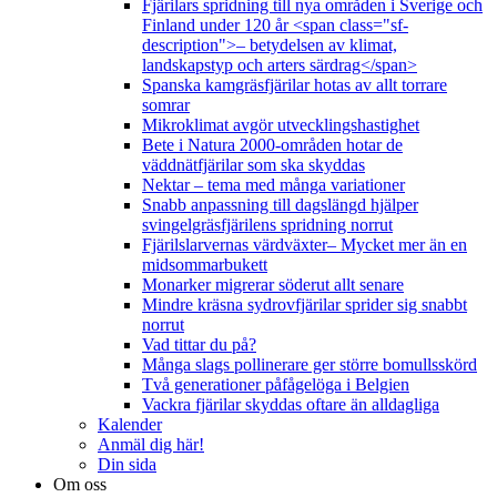
Fjärilars spridning till nya områden i Sverige och
Finland under 120 år <span class="sf-
description">– betydelsen av klimat,
landskapstyp och arters särdrag</span>
Spanska kamgräsfjärilar hotas av allt torrare
somrar
Mikroklimat avgör utvecklingshastighet
Bete i Natura 2000-områden hotar de
väddnätfjärilar som ska skyddas
Nektar – tema med många variationer
Snabb anpassning till dagslängd hjälper
svingelgräsfjärilens spridning norrut
Fjärilslarvernas värdväxter– Mycket mer än en
midsommarbukett
Monarker migrerar söderut allt senare
Mindre kräsna sydrovfjärilar sprider sig snabbt
norrut
Vad tittar du på?
Många slags pollinerare ger större bomullsskörd
Två generationer påfågelöga i Belgien
Vackra fjärilar skyddas oftare än alldagliga
Kalender
Anmäl dig här!
Din sida
Om oss