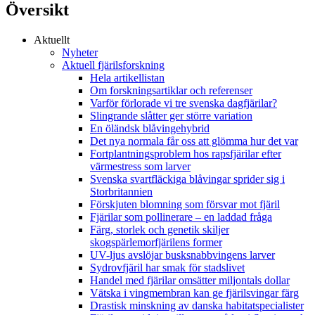
Översikt
Aktuellt
Nyheter
Aktuell fjärilsforskning
Hela artikellistan
Om forskningsartiklar och referenser
Varför förlorade vi tre svenska dagfjärilar?
Slingrande slåtter ger större variation
En öländsk blåvingehybrid
Det nya normala får oss att glömma hur det var
Fortplantningsproblem hos rapsfjärilar efter
värmestress som larver
Svenska svartfläckiga blåvingar sprider sig i
Storbritannien
Förskjuten blomning som försvar mot fjäril
Fjärilar som pollinerare – en laddad fråga
Färg, storlek och genetik skiljer
skogspärlemorfjärilens former
UV-ljus avslöjar busksnabbvingens larver
Sydrovfjäril har smak för stadslivet
Handel med fjärilar omsätter miljontals dollar
Vätska i vingmembran kan ge fjärilsvingar färg
Drastisk minskning av danska habitatspecialister