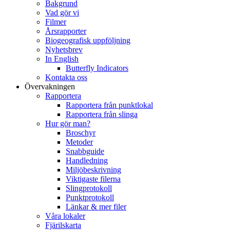
Bakgrund
Vad gör vi
Filmer
Årsrapporter
Biogeografisk uppföljning
Nyhetsbrev
In English
Butterfly Indicators
Kontakta oss
Övervakningen
Rapportera
Rapportera från punktlokal
Rapportera från slinga
Hur gör man?
Broschyr
Metoder
Snabbguide
Handledning
Miljöbeskrivning
Viktigaste filerna
Slingprotokoll
Punktprotokoll
Länkar & mer filer
Våra lokaler
Fjärilskarta