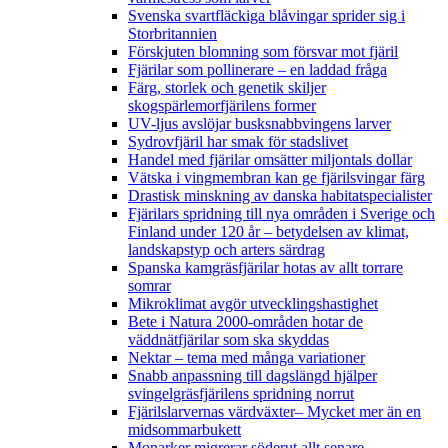
Svenska svartfläckiga blåvingar sprider sig i
Storbritannien
Förskjuten blomning som försvar mot fjäril
Fjärilar som pollinerare – en laddad fråga
Färg, storlek och genetik skiljer
skogspärlemorfjärilens former
UV-ljus avslöjar busksnabbvingens larver
Sydrovfjäril har smak för stadslivet
Handel med fjärilar omsätter miljontals dollar
Vätska i vingmembran kan ge fjärilsvingar färg
Drastisk minskning av danska habitatspecialister
Fjärilars spridning till nya områden i Sverige och
Finland under 120 år
– betydelsen av klimat,
landskapstyp och arters särdrag
Spanska kamgräsfjärilar hotas av allt torrare
somrar
Mikroklimat avgör utvecklingshastighet
Bete i Natura 2000-områden hotar de
väddnätfjärilar som ska skyddas
Nektar – tema med många variationer
Snabb anpassning till dagslängd hjälper
svingelgräsfjärilens spridning norrut
Fjärilslarvernas värdväxter– Mycket mer än en
midsommarbukett
Monarker migrerar söderut allt senare