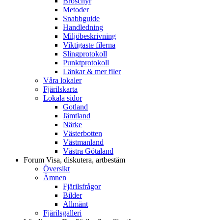
Broschyr
Metoder
Snabbguide
Handledning
Miljöbeskrivning
Viktigaste filerna
Slingprotokoll
Punktprotokoll
Länkar & mer filer
Våra lokaler
Fjärilskarta
Lokala sidor
Gotland
Jämtland
Närke
Västerbotten
Västmanland
Västra Götaland
Forum
Visa, diskutera, artbestäm
Översikt
Ämnen
Fjärilsfrågor
Bilder
Allmänt
Fjärilsgalleri