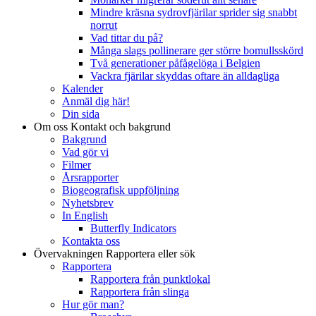
Mindre kräsna sydrovfjärilar sprider sig snabbt
norrut
Vad tittar du på?
Många slags pollinerare ger större bomullsskörd
Två generationer påfågelöga i Belgien
Vackra fjärilar skyddas oftare än alldagliga
Kalender
Anmäl dig här!
Din sida
Om oss
Kontakt och bakgrund
Bakgrund
Vad gör vi
Filmer
Årsrapporter
Biogeografisk uppföljning
Nyhetsbrev
In English
Butterfly Indicators
Kontakta oss
Övervakningen
Rapportera eller sök
Rapportera
Rapportera från punktlokal
Rapportera från slinga
Hur gör man?