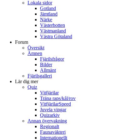
Lokala sidor
Gotland
Jämtland
Närke
Västerbotten
Västmanland
Västra Götaland
Forum
Översikt
Ämnen
Fjärilsfrågor
Bilder
Allmänt
Fjärilsgalleri
Lär dig mer
Quiz
Vitfjärilar
Träna raps/kål/rov
VitfjärilarSpeed
Juvela vingar
Quizarkiv
Annan övervakning
Regionalt
Faunaväkteri
Internationellt