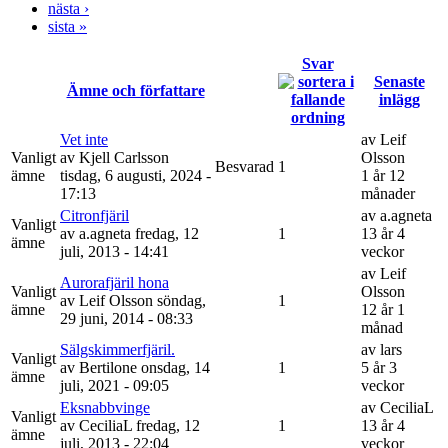
nästa ›
sista »
Svar
Senaste
Ämne och författare
inlägg
Vet inte
av
Leif
Vanligt
av
Kjell Carlsson
Olsson
Besvarad
1
ämne
tisdag, 6 augusti, 2024 -
1 år 12
17:13
månader
Citronfjäril
av
a.agneta
Vanligt
av
a.agneta
fredag, 12
1
13 år 4
ämne
juli, 2013 - 14:41
veckor
av
Leif
Aurorafjäril hona
Vanligt
Olsson
av
Leif Olsson
söndag,
1
ämne
12 år 1
29 juni, 2014 - 08:33
månad
Sälgskimmerfjäril.
av
lars
Vanligt
av
Bertilone
onsdag, 14
1
5 år 3
ämne
juli, 2021 - 09:05
veckor
Eksnabbvinge
av
CeciliaL
Vanligt
av
CeciliaL
fredag, 12
1
13 år 4
ämne
juli, 2013 - 22:04
veckor