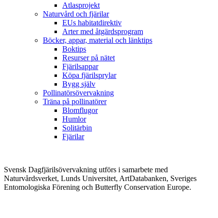
Atlasprojekt
Naturvård och fjärilar
EUs habitatdirektiv
Arter med åtgärdsprogram
Böcker, appar, material och länktips
Boktips
Resurser på nätet
Fjärilsappar
Köpa fjärilsprylar
Bygg själv
Pollinatörsövervakning
Träna på pollinatörer
Blomflugor
Humlor
Solitärbin
Fjärilar
Svensk Dagfjärilsövervakning utförs i samarbete med
Naturvårdsverket, Lunds Universitet, ArtDatabanken, Sveriges
Entomologiska Förening och Butterfly Conservation Europe.