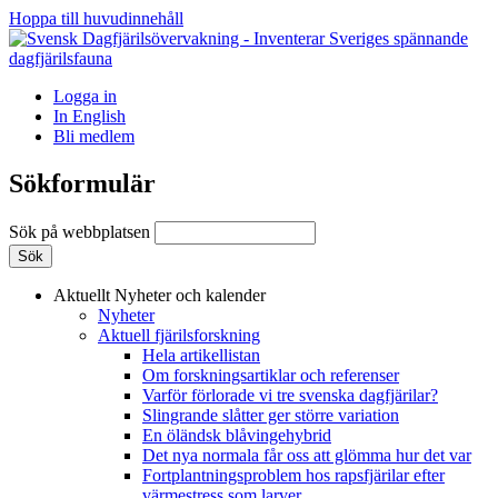
Hoppa till huvudinnehåll
Logga in
In English
Bli medlem
Sökformulär
Sök på webbplatsen
Aktuellt
Nyheter och kalender
Nyheter
Aktuell fjärilsforskning
Hela artikellistan
Om forskningsartiklar och referenser
Varför förlorade vi tre svenska dagfjärilar?
Slingrande slåtter ger större variation
En öländsk blåvingehybrid
Det nya normala får oss att glömma hur det var
Fortplantningsproblem hos rapsfjärilar efter
värmestress som larver