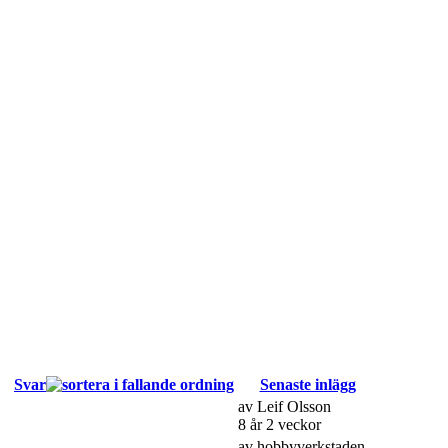
Svar
Senaste inlägg
av
Leif Olsson
8 år 2 veckor
av
hobbyverkstaden...