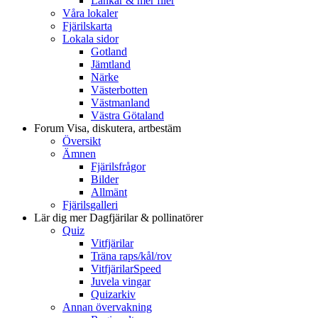
Länkar & mer filer
Våra lokaler
Fjärilskarta
Lokala sidor
Gotland
Jämtland
Närke
Västerbotten
Västmanland
Västra Götaland
Forum
Visa, diskutera, artbestäm
Översikt
Ämnen
Fjärilsfrågor
Bilder
Allmänt
Fjärilsgalleri
Lär dig mer
Dagfjärilar & pollinatörer
Quiz
Vitfjärilar
Träna raps/kål/rov
VitfjärilarSpeed
Juvela vingar
Quizarkiv
Annan övervakning