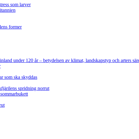
tress som larver
ritannien
ilens former
 Finland under 120 år
– betydelsen av klimat, landskapstyp och arters sär
r
lar som ska skyddas
fjärilens spridning norrut
idsommarbukett
rut