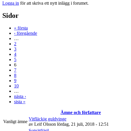
Logga in
för att skriva ett nytt inlägg i forumet.
Sidor
« första
‹ föregående
…
2
3
4
5
6
7
8
9
10
…
nästa ›
sista »
Ämne och författare
Vitfläckig guldvinge
Vanligt ämne
av
Leif Olsson
lördag, 21 juli, 2018 - 12:51
Sotnätfjäril