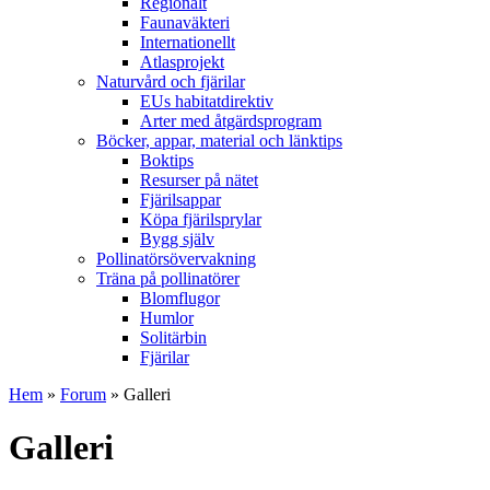
Regionalt
Faunaväkteri
Internationellt
Atlasprojekt
Naturvård och fjärilar
EUs habitatdirektiv
Arter med åtgärdsprogram
Böcker, appar, material och länktips
Boktips
Resurser på nätet
Fjärilsappar
Köpa fjärilsprylar
Bygg själv
Pollinatörsövervakning
Träna på pollinatörer
Blomflugor
Humlor
Solitärbin
Fjärilar
Hem
»
Forum
» Galleri
Galleri