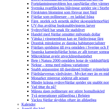
Fortplantningsproblem hos rapsfjärilar efter värmes
Svenska svartfläckiga blåvingar sprider sig i Storb
Förskjuten blomning som försvar mot fjäril
Fjärilar som pollinerare – en laddad fråga
Färg, storlek och genetik skiljer skogspärlemorfjär
UV-ljus avslöjar busksnabbvingens larver
Sydrovfjäril har smak för stadslivet
Handel med fjärilar omsätter miljontals dollar
Vätska i vingmembran kan ge fjärilsvingar färg
Drastisk minskning av danska habitatspecialister
Fjärilars spridning till nya områden i Sverige och
Spanska kamgräsfjärilar hotas av allt torrare somra
Mikroklimat avgör utvecklingshastighet
Bete i Natura 2000-områden hotar de väddnätfjäri
Nektar – tema med många variationer
Snabb anpassning till dagslängd hjälper svingelgräs
Fjärilslarvernas värdväxter– Mycket mer än en m
Monarker migrerar söderut allt senare
Mindre kräsna sydrovfjärilar sprider sig snabbt nor
Vad tittar du på?
Många slags pollinerare ger större bomullsskörd
Två generationer påfågelöga i Belgien
Vackra fjärilar skyddas oftare än alldagliga
Kalender
Anmäl dig här!