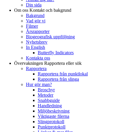
Din sida
Om oss
Kontakt och bakgrund
Bakgrund
Vad gör vi
Filmer
Årsrapporter
Biogeografisk uppföljning
Nyhetsbrev
In English
Butterfly Indicators
Kontakta oss
Övervakningen
Rapportera eller sök
Rapportera
Rapportera från punktlokal
Rapportera från slinga
Hur gör man?
Broschyr
Metoder
Snabbguide
Handledning
Miljöbeskrivning
Viktigaste filerna
Slingprotokoll
Punktprotokoll