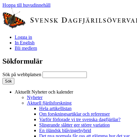
Hoppa till huvudinnehåll
Logga in
In English
Bli medlem
Sökformulär
Sök på webbplatsen
Aktuellt
Nyheter och kalender
Nyheter
Aktuell fjärilsforskning
Hela artikellistan
Om forskningsartiklar och referenser
Varför förlorade vi tre svenska dagfjärilar?
Slingrande slåtter ger större variation
En öländsk blåvingehybrid
Det nya normala får oss att glömma hur det var