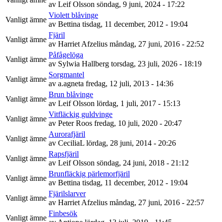
av
Leif Olsson
söndag, 9 juni, 2024 - 17:22
Violett blåvinge
Vanligt ämne
av
Bettina
tisdag, 11 december, 2012 - 19:04
Fjäril
Vanligt ämne
av
Harriet Afzelius
måndag, 27 juni, 2016 - 22:52
Påfågelöga
Vanligt ämne
av
Sylwia Hallberg
torsdag, 23 juli, 2026 - 18:19
Sorgmantel
Vanligt ämne
av
a.agneta
fredag, 12 juli, 2013 - 14:36
Brun blåvinge
Vanligt ämne
av
Leif Olsson
lördag, 1 juli, 2017 - 15:13
Vitfläckig guldvinge
Vanligt ämne
av
Peter Roos
fredag, 10 juli, 2020 - 20:47
Aurorafjäril
Vanligt ämne
av
CeciliaL
lördag, 28 juni, 2014 - 20:26
Rapsfjäril
Vanligt ämne
av
Leif Olsson
söndag, 24 juni, 2018 - 21:12
Brunfläckig pärlemorfjäril
Vanligt ämne
av
Bettina
tisdag, 11 december, 2012 - 19:04
Fjärilslarver
Vanligt ämne
av
Harriet Afzelius
måndag, 27 juni, 2016 - 22:57
Finbesök
Vanligt ämne