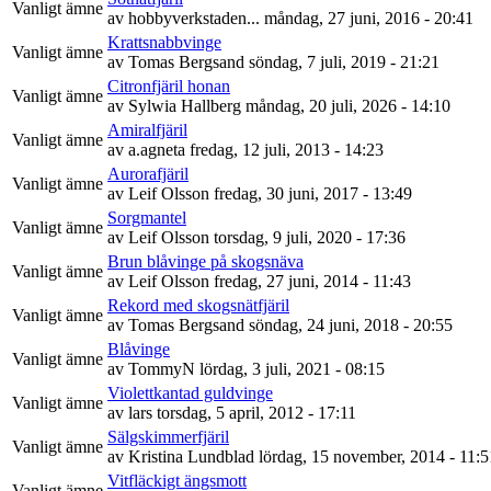
Vanligt ämne
av
hobbyverkstaden...
måndag, 27 juni, 2016 - 20:41
Krattsnabbvinge
Vanligt ämne
av
Tomas Bergsand
söndag, 7 juli, 2019 - 21:21
Citronfjäril honan
Vanligt ämne
av
Sylwia Hallberg
måndag, 20 juli, 2026 - 14:10
Amiralfjäril
Vanligt ämne
av
a.agneta
fredag, 12 juli, 2013 - 14:23
Aurorafjäril
Vanligt ämne
av
Leif Olsson
fredag, 30 juni, 2017 - 13:49
Sorgmantel
Vanligt ämne
av
Leif Olsson
torsdag, 9 juli, 2020 - 17:36
Brun blåvinge på skogsnäva
Vanligt ämne
av
Leif Olsson
fredag, 27 juni, 2014 - 11:43
Rekord med skogsnätfjäril
Vanligt ämne
av
Tomas Bergsand
söndag, 24 juni, 2018 - 20:55
Blåvinge
Vanligt ämne
av
TommyN
lördag, 3 juli, 2021 - 08:15
Violettkantad guldvinge
Vanligt ämne
av
lars
torsdag, 5 april, 2012 - 17:11
Sälgskimmerfjäril
Vanligt ämne
av
Kristina Lundblad
lördag, 15 november, 2014 - 11:5
Vitfläckigt ängsmott
Vanligt ämne