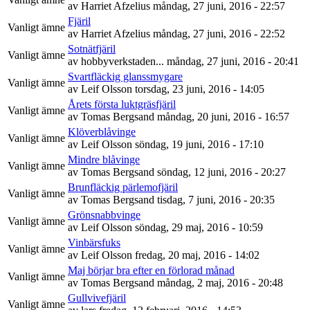
av
Harriet Afzelius
måndag, 27 juni, 2016 - 22:57
Fjäril
Vanligt ämne
av
Harriet Afzelius
måndag, 27 juni, 2016 - 22:52
Sotnätfjäril
Vanligt ämne
av
hobbyverkstaden...
måndag, 27 juni, 2016 - 20:41
Svartfläckig glanssmygare
Vanligt ämne
av
Leif Olsson
torsdag, 23 juni, 2016 - 14:05
Årets första luktgräsfjäril
Vanligt ämne
av
Tomas Bergsand
måndag, 20 juni, 2016 - 16:57
Klöverblåvinge
Vanligt ämne
av
Leif Olsson
söndag, 19 juni, 2016 - 17:10
Mindre blåvinge
Vanligt ämne
av
Tomas Bergsand
söndag, 12 juni, 2016 - 20:27
Brunfläckig pärlemofjäril
Vanligt ämne
av
Tomas Bergsand
tisdag, 7 juni, 2016 - 20:35
Grönsnabbvinge
Vanligt ämne
av
Leif Olsson
söndag, 29 maj, 2016 - 10:59
Vinbärsfuks
Vanligt ämne
av
Leif Olsson
fredag, 20 maj, 2016 - 14:02
Maj börjar bra efter en förlorad månad
Vanligt ämne
av
Tomas Bergsand
måndag, 2 maj, 2016 - 20:48
Gullvivefjäril
Vanligt ämne