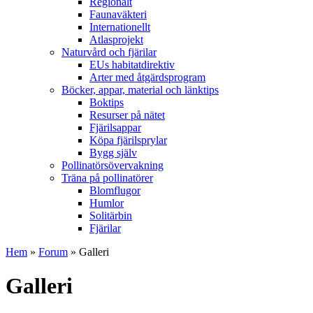
Regionalt
Faunaväkteri
Internationellt
Atlasprojekt
Naturvård och fjärilar
EUs habitatdirektiv
Arter med åtgärdsprogram
Böcker, appar, material och länktips
Boktips
Resurser på nätet
Fjärilsappar
Köpa fjärilsprylar
Bygg själv
Pollinatörsövervakning
Träna på pollinatörer
Blomflugor
Humlor
Solitärbin
Fjärilar
Hem
»
Forum
» Galleri
Galleri