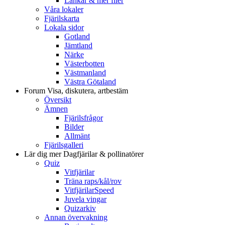
Länkar & mer filer
Våra lokaler
Fjärilskarta
Lokala sidor
Gotland
Jämtland
Närke
Västerbotten
Västmanland
Västra Götaland
Forum
Visa, diskutera, artbestäm
Översikt
Ämnen
Fjärilsfrågor
Bilder
Allmänt
Fjärilsgalleri
Lär dig mer
Dagfjärilar & pollinatörer
Quiz
Vitfjärilar
Träna raps/kål/rov
VitfjärilarSpeed
Juvela vingar
Quizarkiv
Annan övervakning