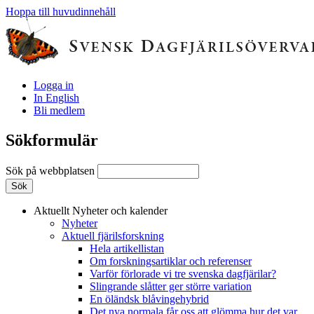
Hoppa till huvudinnehåll
Logga in
In English
Bli medlem
Sökformulär
Sök på webbplatsen
Aktuellt
Nyheter och kalender
Nyheter
Aktuell fjärilsforskning
Hela artikellistan
Om forskningsartiklar och referenser
Varför förlorade vi tre svenska dagfjärilar?
Slingrande slåtter ger större variation
En öländsk blåvingehybrid
Det nya normala får oss att glömma hur det var