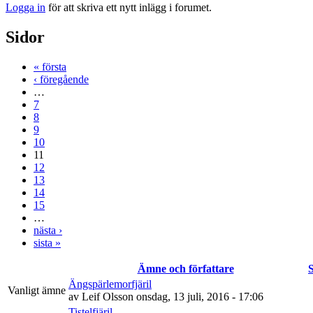
Logga in
för att skriva ett nytt inlägg i forumet.
Sidor
« första
‹ föregående
…
7
8
9
10
11
12
13
14
15
…
nästa ›
sista »
Ämne och författare
Ängspärlemorfjäril
Vanligt ämne
av
Leif Olsson
onsdag, 13 juli, 2016 - 17:06
Tistelfjäril