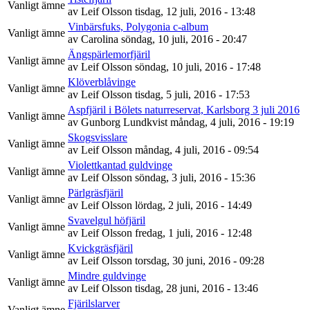
Vanligt ämne
av
Leif Olsson
tisdag, 12 juli, 2016 - 13:48
Vinbärsfuks, Polygonia c-album
Vanligt ämne
av
Carolina
söndag, 10 juli, 2016 - 20:47
Ängspärlemorfjäril
Vanligt ämne
av
Leif Olsson
söndag, 10 juli, 2016 - 17:48
Klöverblåvinge
Vanligt ämne
av
Leif Olsson
tisdag, 5 juli, 2016 - 17:53
Aspfjäril i Bölets naturreservat, Karlsborg 3 juli 2016
Vanligt ämne
av
Gunborg Lundkvist
måndag, 4 juli, 2016 - 19:19
Skogsvisslare
Vanligt ämne
av
Leif Olsson
måndag, 4 juli, 2016 - 09:54
Violettkantad guldvinge
Vanligt ämne
av
Leif Olsson
söndag, 3 juli, 2016 - 15:36
Pärlgräsfjäril
Vanligt ämne
av
Leif Olsson
lördag, 2 juli, 2016 - 14:49
Svavelgul höfjäril
Vanligt ämne
av
Leif Olsson
fredag, 1 juli, 2016 - 12:48
Kvickgräsfjäril
Vanligt ämne
av
Leif Olsson
torsdag, 30 juni, 2016 - 09:28
Mindre guldvinge
Vanligt ämne
av
Leif Olsson
tisdag, 28 juni, 2016 - 13:46
Fjärilslarver
Vanligt ämne