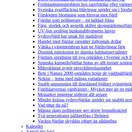
Fortplantningsproblem hos rapsfjärilar efter värmes
Svenska svartfläckiga blåvingar sprider sig i Storb
Förskjuten blomning som försvar mot fjäril
Fjärilar som pollinerare – en laddad fråga
Färg, storlek och genetik skiljer skogspärlemorfjär
UV-ljus avslöjar busksnabbvingens larver
Sydrovfjäril har smak för stadslivet
Handel med fjärilar omsätter miljontals dollar
Vätska i vingmembran kan ge fjärilsvingar färg
Drastisk minskning av danska habitatspecialister
Fjärilars spridning till nya områden i Sverige och
Spanska kamgräsfjärilar hotas av allt torrare somra
Mikroklimat avgör utvecklingshastighet
Bete i Natura 2000-områden hotar de väddnätfjäri
Nektar – tema med många variationer
Snabb anpassning till dagslängd hjälper svingelgräs
Fjärilslarvernas värdväxter– Mycket mer än en m
Monarker migrerar söderut allt senare
Mindre kräsna sydrovfjärilar sprider sig snabbt nor
Vad tittar du på?
Många slags pollinerare ger större bomullsskörd
Två generationer påfågelöga i Belgien
Vackra fjärilar skyddas oftare än alldagliga
Kalender
Anmäl dig här!