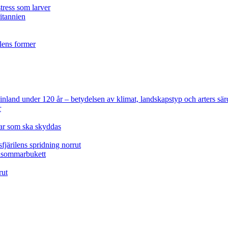
tress som larver
ritannien
ilens former
 Finland under 120 år
– betydelsen av klimat, landskapstyp och arters sär
r
lar som ska skyddas
fjärilens spridning norrut
idsommarbukett
rut