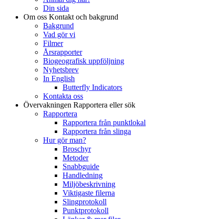
Din sida
Om oss
Kontakt och bakgrund
Bakgrund
Vad gör vi
Filmer
Årsrapporter
Biogeografisk uppföljning
Nyhetsbrev
In English
Butterfly Indicators
Kontakta oss
Övervakningen
Rapportera eller sök
Rapportera
Rapportera från punktlokal
Rapportera från slinga
Hur gör man?
Broschyr
Metoder
Snabbguide
Handledning
Miljöbeskrivning
Viktigaste filerna
Slingprotokoll
Punktprotokoll