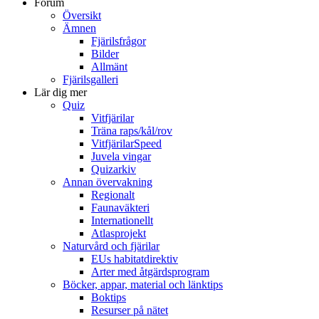
Forum
Översikt
Ämnen
Fjärilsfrågor
Bilder
Allmänt
Fjärilsgalleri
Lär dig mer
Quiz
Vitfjärilar
Träna raps/kål/rov
VitfjärilarSpeed
Juvela vingar
Quizarkiv
Annan övervakning
Regionalt
Faunaväkteri
Internationellt
Atlasprojekt
Naturvård och fjärilar
EUs habitatdirektiv
Arter med åtgärdsprogram
Böcker, appar, material och länktips
Boktips
Resurser på nätet