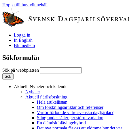
Hoppa till huvudinnehåll
Logga in
In English
Bli medlem
Sökformulär
Sök på webbplatsen
Aktuellt
Nyheter och kalender
Nyheter
Aktuell fjärilsforskning
Hela artikellistan
Om forskningsartiklar och referenser
Varför förlorade vi tre svenska dagfjärilar?
Slingrande slåtter ger större variation
En öländsk blåvingehybrid
Det nya normala får oss att glömma hur det var