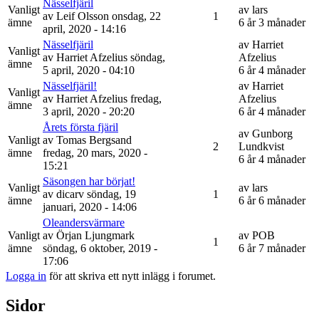
Nässelfjäril
Vanligt
av
lars
av
Leif Olsson
onsdag, 22
1
ämne
6 år 3 månader
april, 2020 - 14:16
Nässelfjäril
av
Harriet
Vanligt
av
Harriet Afzelius
söndag,
Afzelius
ämne
5 april, 2020 - 04:10
6 år 4 månader
Nässelfjäril!
av
Harriet
Vanligt
av
Harriet Afzelius
fredag,
Afzelius
ämne
3 april, 2020 - 20:20
6 år 4 månader
Årets första fjäril
av
Gunborg
Vanligt
av
Tomas Bergsand
2
Lundkvist
ämne
fredag, 20 mars, 2020 -
6 år 4 månader
15:21
Säsongen har börjat!
Vanligt
av
lars
av
dicarv
söndag, 19
1
ämne
6 år 6 månader
januari, 2020 - 14:06
Oleandersvärmare
Vanligt
av
Örjan Ljungmark
av
POB
1
ämne
söndag, 6 oktober, 2019 -
6 år 7 månader
17:06
Logga in
för att skriva ett nytt inlägg i forumet.
Sidor