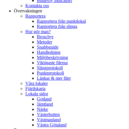
Butterfly Indicators
Kontakta oss
Övervakningen
Rapportera
Rapportera från punktlokal
Rapportera från slinga
Hur gör man?
Broschyr
Metoder
Snabbguide
Handledning
Miljöbeskrivning
Viktigaste filerna
Slingprotokoll
Punktprotokoll
Länkar & mer filer
Våra lokaler
Fjärilskarta
Lokala sidor
Gotland
Jämtland
Närke
Västerbotten
Västmanland
Västra Götaland