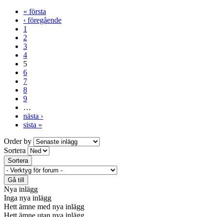
« första
‹ föregående
1
2
3
4
5
6
7
8
9
…
nästa ›
sista »
Order by
Sortera
Nya inlägg
Inga nya inlägg
Hett ämne med nya inlägg
Hett ämne utan nya inlägg