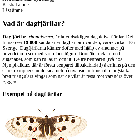
Klistrat ämne
Låst ämne
Vad är dagfjärilar?
Dagfjärilar
,
rhopalocera
, är huvudsakligen dagaktiva fjärilar. Det
finns över
19 000
kända arter dagfjärilar i världen, varav cirka
110
i
Sverige. Dagfjärilarna känner dofter med hjälp av antenner på
huvudet och ser med stora facettögon. Dom äter nektar med
sugsnabel, som kan rullas in och ut. De tre benparen (två hos
Nymphalidae, där är första benparet tillbakabildat!) återfinns på den
slanka kroppens undersida och på ovansidan finns ofta färgstarka
brett triangulära vingar som när de vilar är resta mot varandra över
ryggen.
Exempel på dagfjärilar