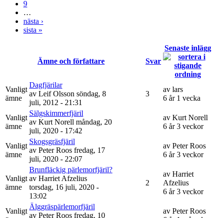
9
…
nästa ›
sista »
Senaste inlägg
Ämne och författare
Svar
Dagfjärilar
Vanligt
av
lars
av
Leif Olsson
söndag, 8
3
ämne
6 år 1 vecka
juli, 2012 - 21:31
Sälgskimmerfjäril
Vanligt
av
Kurt Norell
av
Kurt Norell
måndag, 20
ämne
6 år 3 veckor
juli, 2020 - 17:42
Skogsgräsfjäril
Vanligt
av
Peter Roos
av
Peter Roos
fredag, 17
ämne
6 år 3 veckor
juli, 2020 - 22:07
Brunfläckig pärlemorfjäril?
av
Harriet
Vanligt
av
Harriet Afzelius
2
Afzelius
ämne
torsdag, 16 juli, 2020 -
6 år 3 veckor
13:02
Älggräspärlemorfjäril
Vanligt
av
Peter Roos
av
Peter Roos
fredag, 10