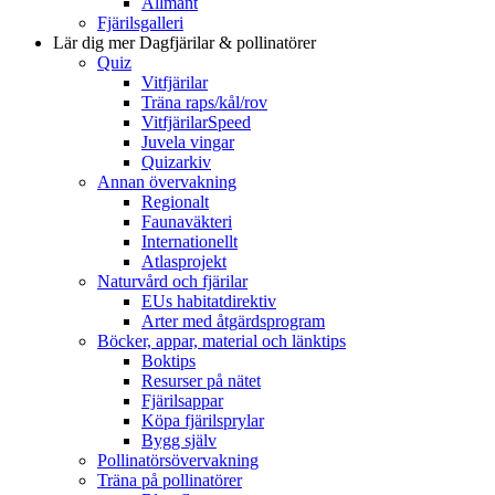
Allmänt
Fjärilsgalleri
Lär dig mer
Dagfjärilar & pollinatörer
Quiz
Vitfjärilar
Träna raps/kål/rov
VitfjärilarSpeed
Juvela vingar
Quizarkiv
Annan övervakning
Regionalt
Faunaväkteri
Internationellt
Atlasprojekt
Naturvård och fjärilar
EUs habitatdirektiv
Arter med åtgärdsprogram
Böcker, appar, material och länktips
Boktips
Resurser på nätet
Fjärilsappar
Köpa fjärilsprylar
Bygg själv
Pollinatörsövervakning
Träna på pollinatörer