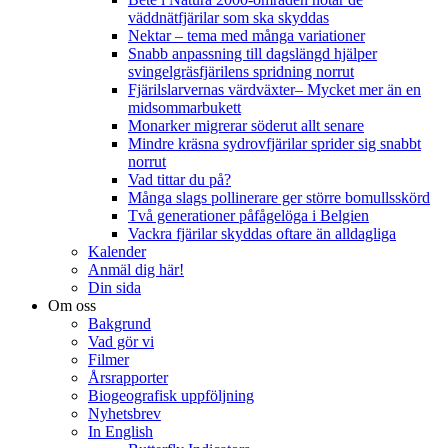
väddnätfjärilar som ska skyddas
Nektar – tema med många variationer
Snabb anpassning till dagslängd hjälper
svingelgräsfjärilens spridning norrut
Fjärilslarvernas värdväxter– Mycket mer än en
midsommarbukett
Monarker migrerar söderut allt senare
Mindre kräsna sydrovfjärilar sprider sig snabbt
norrut
Vad tittar du på?
Många slags pollinerare ger större bomullsskörd
Två generationer påfågelöga i Belgien
Vackra fjärilar skyddas oftare än alldagliga
Kalender
Anmäl dig här!
Din sida
Om oss
Bakgrund
Vad gör vi
Filmer
Årsrapporter
Biogeografisk uppföljning
Nyhetsbrev
In English