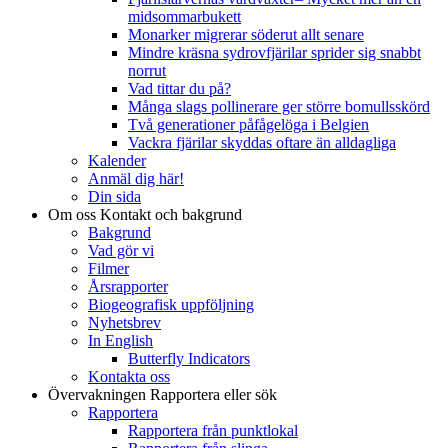
midsommarbukett
Monarker migrerar söderut allt senare
Mindre kräsna sydrovfjärilar sprider sig snabbt
norrut
Vad tittar du på?
Många slags pollinerare ger större bomullsskörd
Två generationer påfågelöga i Belgien
Vackra fjärilar skyddas oftare än alldagliga
Kalender
Anmäl dig här!
Din sida
Om oss
Kontakt och bakgrund
Bakgrund
Vad gör vi
Filmer
Årsrapporter
Biogeografisk uppföljning
Nyhetsbrev
In English
Butterfly Indicators
Kontakta oss
Övervakningen
Rapportera eller sök
Rapportera
Rapportera från punktlokal