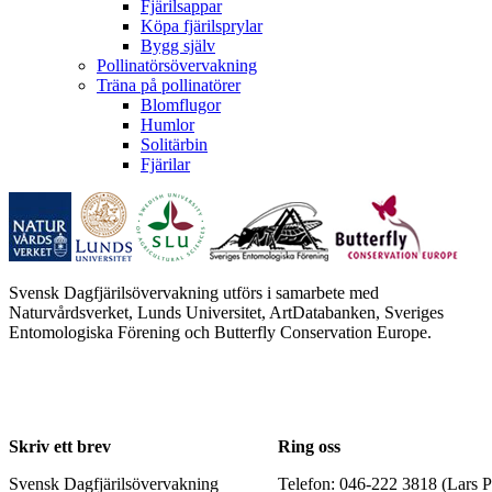
Fjärilsappar
Köpa fjärilsprylar
Bygg själv
Pollinatörsövervakning
Träna på pollinatörer
Blomflugor
Humlor
Solitärbin
Fjärilar
Svensk Dagfjärilsövervakning utförs i samarbete med
Naturvårdsverket, Lunds Universitet, ArtDatabanken, Sveriges
Entomologiska Förening och Butterfly Conservation Europe.
Skriv ett brev
Ring oss
Svensk Dagfjärilsövervakning
Telefon: 046-222 3818 (Lars P