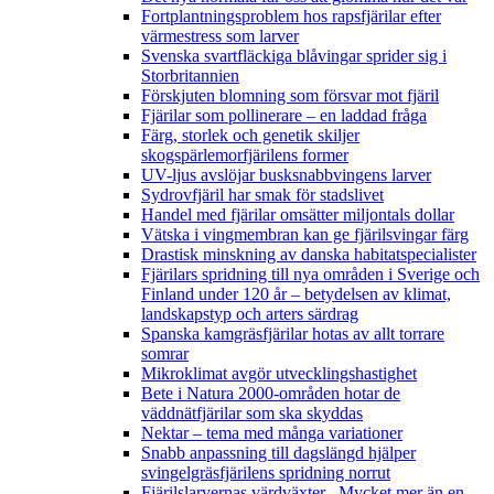
Fortplantningsproblem hos rapsfjärilar efter
värmestress som larver
Svenska svartfläckiga blåvingar sprider sig i
Storbritannien
Förskjuten blomning som försvar mot fjäril
Fjärilar som pollinerare – en laddad fråga
Färg, storlek och genetik skiljer
skogspärlemorfjärilens former
UV-ljus avslöjar busksnabbvingens larver
Sydrovfjäril har smak för stadslivet
Handel med fjärilar omsätter miljontals dollar
Vätska i vingmembran kan ge fjärilsvingar färg
Drastisk minskning av danska habitatspecialister
Fjärilars spridning till nya områden i Sverige och
Finland under 120 år
– betydelsen av klimat,
landskapstyp och arters särdrag
Spanska kamgräsfjärilar hotas av allt torrare
somrar
Mikroklimat avgör utvecklingshastighet
Bete i Natura 2000-områden hotar de
väddnätfjärilar som ska skyddas
Nektar – tema med många variationer
Snabb anpassning till dagslängd hjälper
svingelgräsfjärilens spridning norrut
Fjärilslarvernas värdväxter– Mycket mer än en