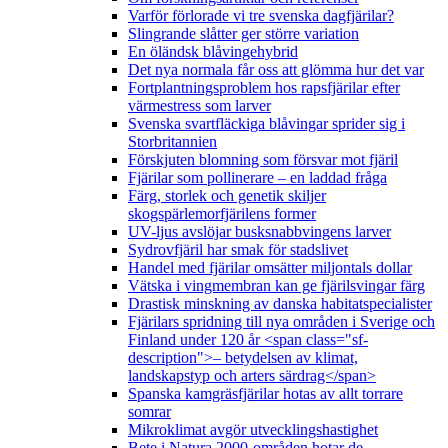
Varför förlorade vi tre svenska dagfjärilar?
Slingrande slåtter ger större variation
En öländsk blåvingehybrid
Det nya normala får oss att glömma hur det var
Fortplantningsproblem hos rapsfjärilar efter
värmestress som larver
Svenska svartfläckiga blåvingar sprider sig i
Storbritannien
Förskjuten blomning som försvar mot fjäril
Fjärilar som pollinerare – en laddad fråga
Färg, storlek och genetik skiljer
skogspärlemorfjärilens former
UV-ljus avslöjar busksnabbvingens larver
Sydrovfjäril har smak för stadslivet
Handel med fjärilar omsätter miljontals dollar
Vätska i vingmembran kan ge fjärilsvingar färg
Drastisk minskning av danska habitatspecialister
Fjärilars spridning till nya områden i Sverige och
Finland under 120 år <span class="sf-
description">– betydelsen av klimat,
landskapstyp och arters särdrag</span>
Spanska kamgräsfjärilar hotas av allt torrare
somrar
Mikroklimat avgör utvecklingshastighet
Bete i Natura 2000-områden hotar de