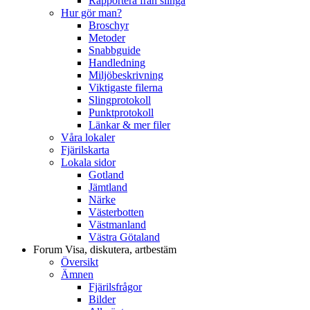
Rapportera från slinga
Hur gör man?
Broschyr
Metoder
Snabbguide
Handledning
Miljöbeskrivning
Viktigaste filerna
Slingprotokoll
Punktprotokoll
Länkar & mer filer
Våra lokaler
Fjärilskarta
Lokala sidor
Gotland
Jämtland
Närke
Västerbotten
Västmanland
Västra Götaland
Forum
Visa, diskutera, artbestäm
Översikt
Ämnen
Fjärilsfrågor
Bilder