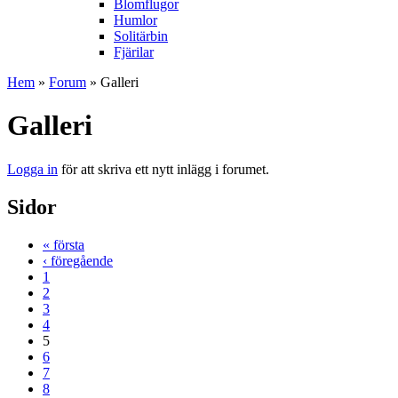
Blomflugor
Humlor
Solitärbin
Fjärilar
Hem
»
Forum
» Galleri
Galleri
Logga in
för att skriva ett nytt inlägg i forumet.
Sidor
« första
‹ föregående
1
2
3
4
5
6
7
8