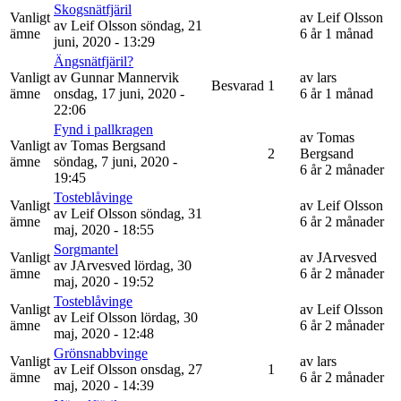
Skogsnätfjäril
Vanligt
av
Leif Olsson
av
Leif Olsson
söndag, 21
ämne
6 år 1 månad
juni, 2020 - 13:29
Ängsnätfjäril?
Vanligt
av
Gunnar Mannervik
av
lars
Besvarad
1
ämne
onsdag, 17 juni, 2020 -
6 år 1 månad
22:06
Fynd i pallkragen
av
Tomas
Vanligt
av
Tomas Bergsand
2
Bergsand
ämne
söndag, 7 juni, 2020 -
6 år 2 månader
19:45
Tosteblåvinge
Vanligt
av
Leif Olsson
av
Leif Olsson
söndag, 31
ämne
6 år 2 månader
maj, 2020 - 18:55
Sorgmantel
Vanligt
av
JArvesved
av
JArvesved
lördag, 30
ämne
6 år 2 månader
maj, 2020 - 19:52
Tosteblåvinge
Vanligt
av
Leif Olsson
av
Leif Olsson
lördag, 30
ämne
6 år 2 månader
maj, 2020 - 12:48
Grönsnabbvinge
Vanligt
av
lars
av
Leif Olsson
onsdag, 27
1
ämne
6 år 2 månader
maj, 2020 - 14:39