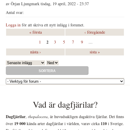
av
Örjan Ljungmark
tisdag, 19 april, 2022 - 23:37
Logga in
för att skriva ett nytt inlägg i forumet.
« första
‹ föregående
2
1
3
5
7
9
…
nästa ›
sista »
Order by
Sortera
Vad är dagfjärilar?
Dagfjärilar
,
rhopalocera
, är huvudsakligen dagaktiva fjärilar. Det finns
19 000
110
över
kända arter dagfjärilar i världen, varav cirka
i Sverige.