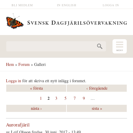
Hoppa till huvudinnehåll
BLI MEDLEM
IN ENGLISH
LOGGA IN
Sökformulär
Hem
»
Forum
» Galleri
Sidor
Sidor
Logga in
för att skriva ett nytt inlägg i forumet.
« första
‹ föregående
2
1
3
5
7
9
…
nästa ›
sista »
Aurorafjäril
av
Leif Olsson
fredag, 30 juni, 2017 - 13:49