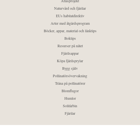
Atlasprojekt
Naturvård och fjärilar
EUs habitatdirektiv
Arter med åtgärdsprogram
Böcker, appar, material och länktips
Boktips
Resurser på nätet
Fjärilsappar
Köpa fjärilsprylar
Bygg själv
Pollinatörsövervakning
Träna på pollinatörer
Blomflugor
Humlor
Solitärbin
Fjärilar