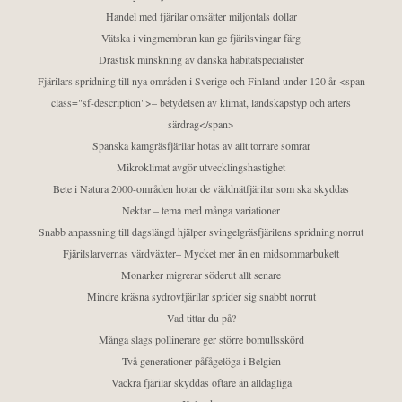
Handel med fjärilar omsätter miljontals dollar
Vätska i vingmembran kan ge fjärilsvingar färg
Drastisk minskning av danska habitatspecialister
Fjärilars spridning till nya områden i Sverige och Finland under 120 år <span
class="sf-description">– betydelsen av klimat, landskapstyp och arters
särdrag</span>
Spanska kamgräsfjärilar hotas av allt torrare somrar
Mikroklimat avgör utvecklingshastighet
Bete i Natura 2000-områden hotar de väddnätfjärilar som ska skyddas
Nektar – tema med många variationer
Snabb anpassning till dagslängd hjälper svingelgräsfjärilens spridning norrut
Fjärilslarvernas värdväxter– Mycket mer än en midsommarbukett
Monarker migrerar söderut allt senare
Mindre kräsna sydrovfjärilar sprider sig snabbt norrut
Vad tittar du på?
Många slags pollinerare ger större bomullsskörd
Två generationer påfågelöga i Belgien
Vackra fjärilar skyddas oftare än alldagliga