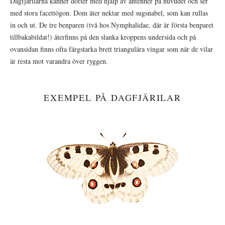
Dagfjärilarna känner dofter med hjälp av antenner på huvudet och ser
med stora facettögon. Dom äter nektar med sugsnabel, som kan rullas
in och ut. De tre benparen (två hos Nymphalidae, där är första benparet
tillbakabildat!) återfinns på den slanka kroppens undersida och på
ovansidan finns ofta färgstarka brett triangulära vingar som när de vilar
är resta mot varandra över ryggen.
EXEMPEL PÅ DAGFJÄRILAR