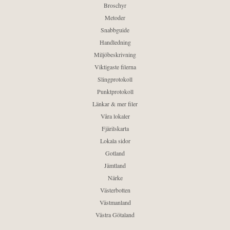
Broschyr
Metoder
Snabbguide
Handledning
Miljöbeskrivning
Viktigaste filerna
Slingprotokoll
Punktprotokoll
Länkar & mer filer
Våra lokaler
Fjärilskarta
Lokala sidor
Gotland
Jämtland
Närke
Västerbotten
Västmanland
Västra Götaland