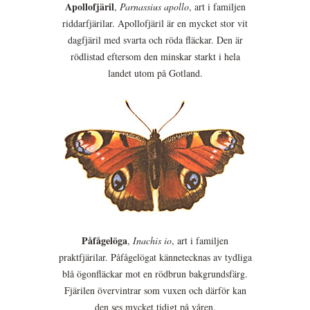
Apollofjäril
,
Parnassius apollo
, art i familjen
riddarfjärilar. Apollofjäril är en mycket stor vit
dagfjäril med svarta och röda fläckar. Den är
rödlistad eftersom den minskar starkt i hela
landet utom på Gotland.
Påfågelöga
,
Inachis io
, art i familjen
praktfjärilar. Påfågelögat kännetecknas av tydliga
blå ögonfläckar mot en rödbrun bakgrundsfärg.
Fjärilen övervintrar som vuxen och därför kan
den ses mycket tidigt på våren.