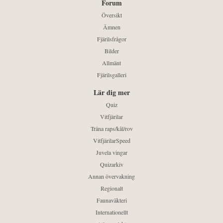
Forum
Översikt
Ämnen
Fjärilsfrågor
Bilder
Allmänt
Fjärilsgalleri
Lär dig mer
Quiz
Vitfjärilar
Träna raps/kål/rov
VitfjärilarSpeed
Juvela vingar
Quizarkiv
Annan övervakning
Regionalt
Faunaväkteri
Internationellt