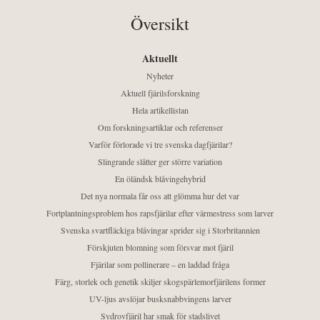
Översikt
Aktuellt
Nyheter
Aktuell fjärilsforskning
Hela artikellistan
Om forskningsartiklar och referenser
Varför förlorade vi tre svenska dagfjärilar?
Slingrande slåtter ger större variation
En öländsk blåvingehybrid
Det nya normala får oss att glömma hur det var
Fortplantningsproblem hos rapsfjärilar efter värmestress som larver
Svenska svartfläckiga blåvingar sprider sig i Storbritannien
Förskjuten blomning som försvar mot fjäril
Fjärilar som pollinerare – en laddad fråga
Färg, storlek och genetik skiljer skogspärlemorfjärilens former
UV-ljus avslöjar busksnabbvingens larver
Sydrovfjäril har smak för stadslivet