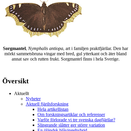
Sorgmantel
,
Nymphalis antiopa
, art i familjen praktfjärilar. Den har
mörkt sammetsbruna vingar med bred, gul ytterkant och äter bland
annat sav och rutten frukt. Sorgmantel finns i hela Sverige.
Översikt
Aktuellt
Nyheter
Aktuell fjärilsforskning
Hela artikellistan
Om forskningsartiklar och referenser
Varför förlorade vi tre svenska dagfjärilar?
Slingrande slåtter ger större variation
En öländsk blåvingehybrid