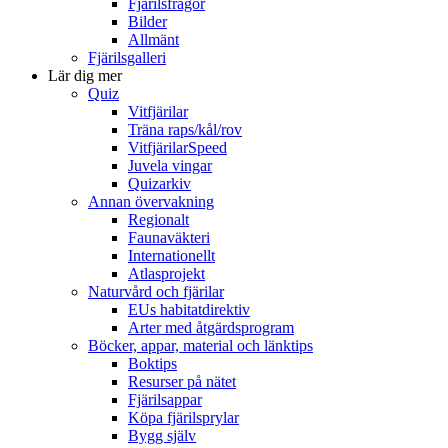
Fjärilsfrågor
Bilder
Allmänt
Fjärilsgalleri
Lär dig mer
Quiz
Vitfjärilar
Träna raps/kål/rov
VitfjärilarSpeed
Juvela vingar
Quizarkiv
Annan övervakning
Regionalt
Faunaväkteri
Internationellt
Atlasprojekt
Naturvård och fjärilar
EUs habitatdirektiv
Arter med åtgärdsprogram
Böcker, appar, material och länktips
Boktips
Resurser på nätet
Fjärilsappar
Köpa fjärilsprylar
Bygg själv