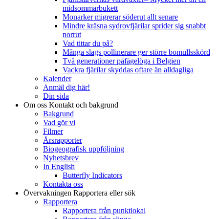
midsommarbukett
Monarker migrerar söderut allt senare
Mindre kräsna sydrovfjärilar sprider sig snabbt
norrut
Vad tittar du på?
Många slags pollinerare ger större bomullsskörd
Två generationer påfågelöga i Belgien
Vackra fjärilar skyddas oftare än alldagliga
Kalender
Anmäl dig här!
Din sida
Om oss
Kontakt och bakgrund
Bakgrund
Vad gör vi
Filmer
Årsrapporter
Biogeografisk uppföljning
Nyhetsbrev
In English
Butterfly Indicators
Kontakta oss
Övervakningen
Rapportera eller sök
Rapportera
Rapportera från punktlokal