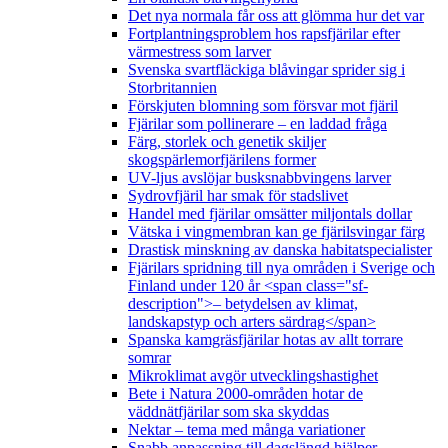
Det nya normala får oss att glömma hur det var
Fortplantningsproblem hos rapsfjärilar efter
värmestress som larver
Svenska svartfläckiga blåvingar sprider sig i
Storbritannien
Förskjuten blomning som försvar mot fjäril
Fjärilar som pollinerare – en laddad fråga
Färg, storlek och genetik skiljer
skogspärlemorfjärilens former
UV-ljus avslöjar busksnabbvingens larver
Sydrovfjäril har smak för stadslivet
Handel med fjärilar omsätter miljontals dollar
Vätska i vingmembran kan ge fjärilsvingar färg
Drastisk minskning av danska habitatspecialister
Fjärilars spridning till nya områden i Sverige och
Finland under 120 år <span class="sf-
description">– betydelsen av klimat,
landskapstyp och arters särdrag</span>
Spanska kamgräsfjärilar hotas av allt torrare
somrar
Mikroklimat avgör utvecklingshastighet
Bete i Natura 2000-områden hotar de
väddnätfjärilar som ska skyddas
Nektar – tema med många variationer
Snabb anpassning till dagslängd hjälper