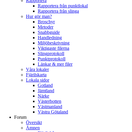
Rapportera
Rapportera från punktlokal
Rapportera från slinga
Hur gör man?
Broschyr
Metoder
Snabbguide
Handledning
Miljöbeskrivning
Viktigaste filerna
Slingprotokoll
Punktprotokoll
Länkar & mer filer
Våra lokaler
Fjärilskarta
Lokala sidor
Gotland
Jämtland
Närke
Västerbotten
Västmanland
Västra Götaland
Forum
Översikt
Ämnen