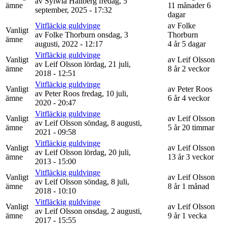
av
Sylwia Hallberg
fredag, 5
ämne
11 månader 6
september, 2025 - 17:32
dagar
Vitfläckig guldvinge
av
Folke
Vanligt
av
Folke Thorburn
onsdag, 3
Thorburn
ämne
augusti, 2022 - 12:17
4 år 5 dagar
Vitfläckig guldvinge
Vanligt
av
Leif Olsson
av
Leif Olsson
lördag, 21 juli,
ämne
8 år 2 veckor
2018 - 12:51
Vitfläckig guldvinge
Vanligt
av
Peter Roos
av
Peter Roos
fredag, 10 juli,
ämne
6 år 4 veckor
2020 - 20:47
Vitfläckig guldvinge
Vanligt
av
Leif Olsson
av
Leif Olsson
söndag, 8 augusti,
ämne
5 år 20 timmar
2021 - 09:58
Vitfläckig guldvinge
Vanligt
av
Leif Olsson
av
Leif Olsson
lördag, 20 juli,
ämne
13 år 3 veckor
2013 - 15:00
Vitfläckig guldvinge
Vanligt
av
Leif Olsson
av
Leif Olsson
söndag, 8 juli,
ämne
8 år 1 månad
2018 - 10:10
Vitfläckig guldvinge
Vanligt
av
Leif Olsson
av
Leif Olsson
onsdag, 2 augusti,
ämne
9 år 1 vecka
2017 - 15:55