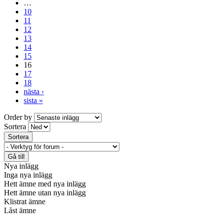
…
10
11
12
13
14
15
16
17
18
nästa ›
sista »
Order by
Sortera
Nya inlägg
Inga nya inlägg
Hett ämne med nya inlägg
Hett ämne utan nya inlägg
Klistrat ämne
Låst ämne