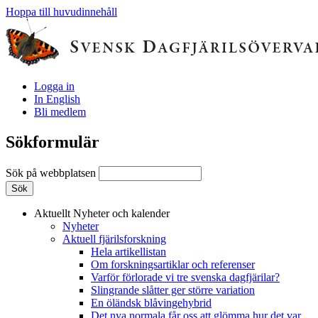
Hoppa till huvudinnehåll
Logga in
In English
Bli medlem
Sökformulär
Sök på webbplatsen
Aktuellt
Nyheter och kalender
Nyheter
Aktuell fjärilsforskning
Hela artikellistan
Om forskningsartiklar och referenser
Varför förlorade vi tre svenska dagfjärilar?
Slingrande slåtter ger större variation
En öländsk blåvingehybrid
Det nya normala får oss att glömma hur det var