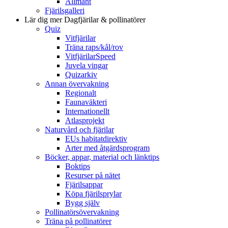
Allmänt
Fjärilsgalleri
Lär dig mer
Dagfjärilar & pollinatörer
Quiz
Vitfjärilar
Träna raps/kål/rov
VitfjärilarSpeed
Juvela vingar
Quizarkiv
Annan övervakning
Regionalt
Faunaväkteri
Internationellt
Atlasprojekt
Naturvård och fjärilar
EUs habitatdirektiv
Arter med åtgärdsprogram
Böcker, appar, material och länktips
Boktips
Resurser på nätet
Fjärilsappar
Köpa fjärilsprylar
Bygg själv
Pollinatörsövervakning
Träna på pollinatörer