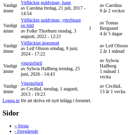
Vitfläckig guldvinge, hane
Vanligt
av
Carolina
av
Carolina
fredag, 21 juli, 2017 -
ämne
9 år 2 veckor
14:54
Vitfläckig guldvinge, ytterligare
av
Tomas
Vanligt
en bild
1
Bergsand
ämne
av
Folke Thorburn
onsdag, 3
4 år 5 dagar
augusti, 2022 - 12:21
Vitfläckigt ängsmott
Vanligt
av
Leif Olsson
av
Leif Olsson
söndag, 9 juni,
ämne
2 år 1 månad
2024 - 17:22
av
Sylwia
vitgräsfjäril
Vanligt
Hallberg
av
Sylwia Hallberg
torsdag, 25
ämne
1 månad 1
juni, 2026 - 14:43
vecka
Vitgräsfjäril
Vanligt
av
CeciliaL
av
CeciliaL
torsdag, 1 augusti,
ämne
13 år 1 vecka
2013 - 19:23
Logga in
för att skriva ett nytt inlägg i forumet.
Sidor
« första
‹ föregående