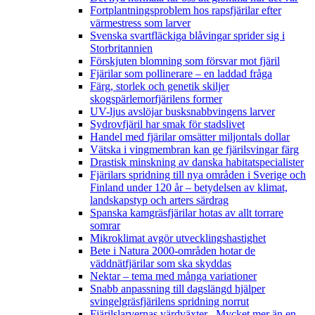
Fortplantningsproblem hos rapsfjärilar efter
värmestress som larver
Svenska svartfläckiga blåvingar sprider sig i
Storbritannien
Förskjuten blomning som försvar mot fjäril
Fjärilar som pollinerare – en laddad fråga
Färg, storlek och genetik skiljer
skogspärlemorfjärilens former
UV-ljus avslöjar busksnabbvingens larver
Sydrovfjäril har smak för stadslivet
Handel med fjärilar omsätter miljontals dollar
Vätska i vingmembran kan ge fjärilsvingar färg
Drastisk minskning av danska habitatspecialister
Fjärilars spridning till nya områden i Sverige och
Finland under 120 år
– betydelsen av klimat,
landskapstyp och arters särdrag
Spanska kamgräsfjärilar hotas av allt torrare
somrar
Mikroklimat avgör utvecklingshastighet
Bete i Natura 2000-områden hotar de
väddnätfjärilar som ska skyddas
Nektar – tema med många variationer
Snabb anpassning till dagslängd hjälper
svingelgräsfjärilens spridning norrut
Fjärilslarvernas värdväxter– Mycket mer än en