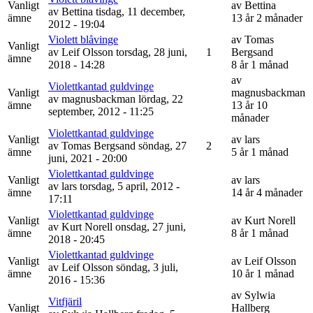
Vanligt
av
Bettina
av
Bettina
tisdag, 11 december,
ämne
13 år 2 månader
2012 - 19:04
Violett blåvinge
av
Tomas
Vanligt
av
Leif Olsson
torsdag, 28 juni,
1
Bergsand
ämne
2018 - 14:28
8 år 1 månad
av
Violettkantad guldvinge
Vanligt
magnusbackman
av
magnusbackman
lördag, 22
ämne
13 år 10
september, 2012 - 11:25
månader
Violettkantad guldvinge
Vanligt
av
lars
av
Tomas Bergsand
söndag, 27
2
ämne
5 år 1 månad
juni, 2021 - 20:00
Violettkantad guldvinge
Vanligt
av
lars
av
lars
torsdag, 5 april, 2012 -
ämne
14 år 4 månader
17:11
Violettkantad guldvinge
Vanligt
av
Kurt Norell
av
Kurt Norell
onsdag, 27 juni,
ämne
8 år 1 månad
2018 - 20:45
Violettkantad guldvinge
Vanligt
av
Leif Olsson
av
Leif Olsson
söndag, 3 juli,
ämne
10 år 1 månad
2016 - 15:36
av
Sylwia
Vitfjäril
Vanligt
Hallberg