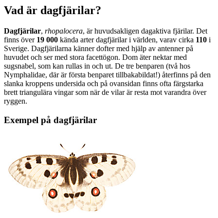
Vad är dagfjärilar?
Dagfjärilar
,
rhopalocera
, är huvudsakligen dagaktiva fjärilar. Det
finns över
19 000
kända arter dagfjärilar i världen, varav cirka
110
i
Sverige. Dagfjärilarna känner dofter med hjälp av antenner på
huvudet och ser med stora facettögon. Dom äter nektar med
sugsnabel, som kan rullas in och ut. De tre benparen (två hos
Nymphalidae, där är första benparet tillbakabildat!) återfinns på den
slanka kroppens undersida och på ovansidan finns ofta färgstarka
brett triangulära vingar som när de vilar är resta mot varandra över
ryggen.
Exempel på dagfjärilar