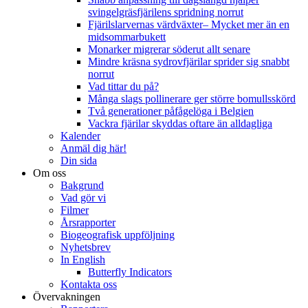
svingelgräsfjärilens spridning norrut
Fjärilslarvernas värdväxter– Mycket mer än en
midsommarbukett
Monarker migrerar söderut allt senare
Mindre kräsna sydrovfjärilar sprider sig snabbt
norrut
Vad tittar du på?
Många slags pollinerare ger större bomullsskörd
Två generationer påfågelöga i Belgien
Vackra fjärilar skyddas oftare än alldagliga
Kalender
Anmäl dig här!
Din sida
Om oss
Bakgrund
Vad gör vi
Filmer
Årsrapporter
Biogeografisk uppföljning
Nyhetsbrev
In English
Butterfly Indicators
Kontakta oss
Övervakningen