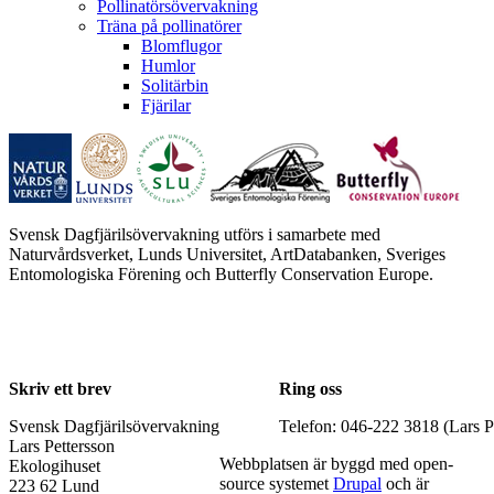
Pollinatörsövervakning
Träna på pollinatörer
Blomflugor
Humlor
Solitärbin
Fjärilar
Svensk Dagfjärilsövervakning utförs i samarbete med
Naturvårdsverket, Lunds Universitet, ArtDatabanken, Sveriges
Entomologiska Förening och Butterfly Conservation Europe.
Skriv ett brev
Ring oss
Svensk Dagfjärilsövervakning
Telefon: 046-222 3818 (Lars P
Lars Pettersson
Webbplatsen är byggd med open-
Ekologihuset
source systemet
Drupal
och är
223 62 Lund