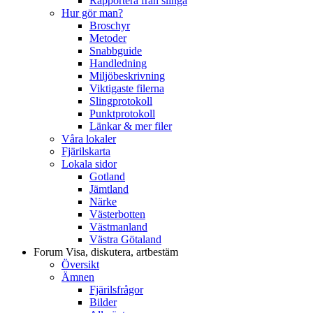
Rapportera från slinga
Hur gör man?
Broschyr
Metoder
Snabbguide
Handledning
Miljöbeskrivning
Viktigaste filerna
Slingprotokoll
Punktprotokoll
Länkar & mer filer
Våra lokaler
Fjärilskarta
Lokala sidor
Gotland
Jämtland
Närke
Västerbotten
Västmanland
Västra Götaland
Forum
Visa, diskutera, artbestäm
Översikt
Ämnen
Fjärilsfrågor
Bilder