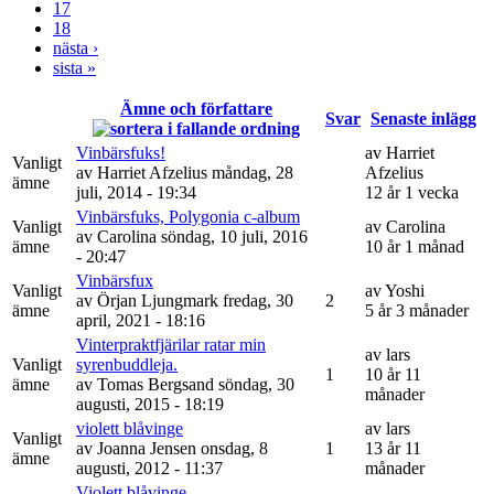
17
18
nästa ›
sista »
Ämne och författare
Svar
Senaste inlägg
Vinbärsfuks!
av
Harriet
Vanligt
av
Harriet Afzelius
måndag, 28
Afzelius
ämne
juli, 2014 - 19:34
12 år 1 vecka
Vinbärsfuks, Polygonia c-album
Vanligt
av
Carolina
av
Carolina
söndag, 10 juli, 2016
ämne
10 år 1 månad
- 20:47
Vinbärsfux
Vanligt
av
Yoshi
av
Örjan Ljungmark
fredag, 30
2
ämne
5 år 3 månader
april, 2021 - 18:16
Vinterpraktfjärilar ratar min
av
lars
Vanligt
syrenbuddleja.
1
10 år 11
ämne
av
Tomas Bergsand
söndag, 30
månader
augusti, 2015 - 18:19
violett blåvinge
av
lars
Vanligt
av
Joanna Jensen
onsdag, 8
1
13 år 11
ämne
augusti, 2012 - 11:37
månader
Violett blåvinge