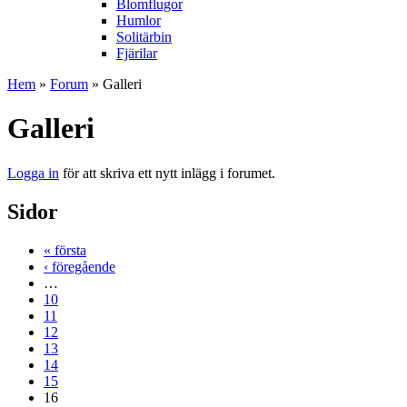
Blomflugor
Humlor
Solitärbin
Fjärilar
Hem
»
Forum
» Galleri
Galleri
Logga in
för att skriva ett nytt inlägg i forumet.
Sidor
« första
‹ föregående
…
10
11
12
13
14
15
16