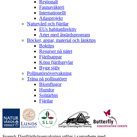
Regionalt
Faunaväkteri
Internationellt
Atlasprojekt
Naturvård och fjärilar
EUs habitatdirektiv
Arter med åtgärdsprogram
Böcker, appar, material och länktips
Boktips
Resurser på nätet
Fjärilsappar
Köpa fjärilsprylar
Bygg själv
Pollinatörsövervakning
Träna på pollinatörer
Blomflugor
Humlor
Solitärbin
Fjärilar
Svensk Dagfjärilsövervakning utförs i samarbete med