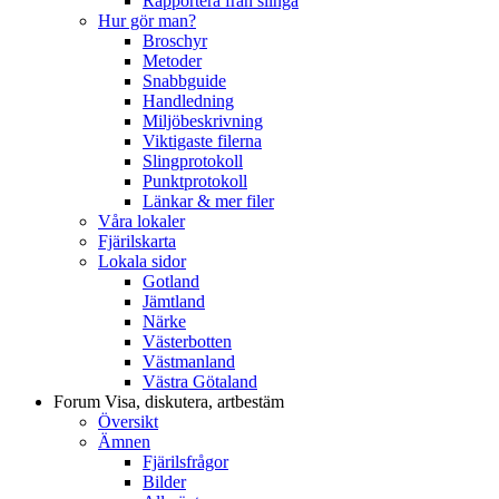
Rapportera från slinga
Hur gör man?
Broschyr
Metoder
Snabbguide
Handledning
Miljöbeskrivning
Viktigaste filerna
Slingprotokoll
Punktprotokoll
Länkar & mer filer
Våra lokaler
Fjärilskarta
Lokala sidor
Gotland
Jämtland
Närke
Västerbotten
Västmanland
Västra Götaland
Forum
Visa, diskutera, artbestäm
Översikt
Ämnen
Fjärilsfrågor
Bilder