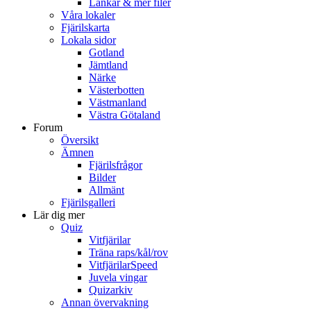
Länkar & mer filer
Våra lokaler
Fjärilskarta
Lokala sidor
Gotland
Jämtland
Närke
Västerbotten
Västmanland
Västra Götaland
Forum
Översikt
Ämnen
Fjärilsfrågor
Bilder
Allmänt
Fjärilsgalleri
Lär dig mer
Quiz
Vitfjärilar
Träna raps/kål/rov
VitfjärilarSpeed
Juvela vingar
Quizarkiv
Annan övervakning