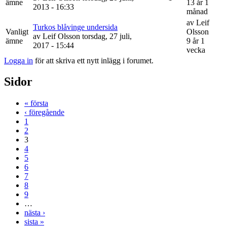
ämne
13 år 1
2013 - 16:33
månad
av
Leif
Turkos blåvinge undersida
Vanligt
Olsson
av
Leif Olsson
torsdag, 27 juli,
ämne
9 år 1
2017 - 15:44
vecka
Logga in
för att skriva ett nytt inlägg i forumet.
Sidor
« första
‹ föregående
1
2
3
4
5
6
7
8
9
…
nästa ›
sista »