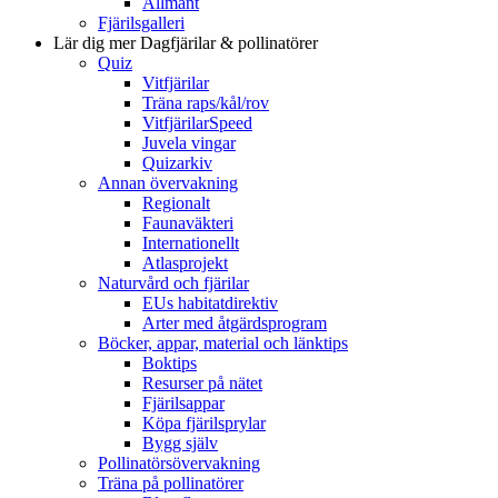
Allmänt
Fjärilsgalleri
Lär dig mer
Dagfjärilar & pollinatörer
Quiz
Vitfjärilar
Träna raps/kål/rov
VitfjärilarSpeed
Juvela vingar
Quizarkiv
Annan övervakning
Regionalt
Faunaväkteri
Internationellt
Atlasprojekt
Naturvård och fjärilar
EUs habitatdirektiv
Arter med åtgärdsprogram
Böcker, appar, material och länktips
Boktips
Resurser på nätet
Fjärilsappar
Köpa fjärilsprylar
Bygg själv
Pollinatörsövervakning
Träna på pollinatörer