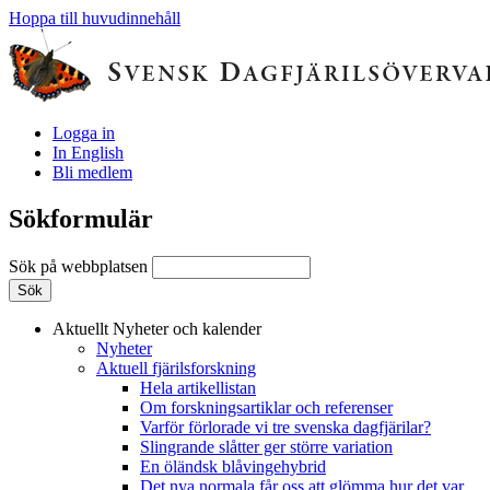
Hoppa till huvudinnehåll
Logga in
In English
Bli medlem
Sökformulär
Sök på webbplatsen
Aktuellt
Nyheter och kalender
Nyheter
Aktuell fjärilsforskning
Hela artikellistan
Om forskningsartiklar och referenser
Varför förlorade vi tre svenska dagfjärilar?
Slingrande slåtter ger större variation
En öländsk blåvingehybrid
Det nya normala får oss att glömma hur det var