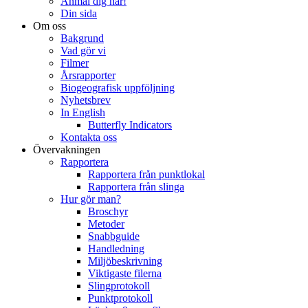
Anmäl dig här!
Din sida
Om oss
Bakgrund
Vad gör vi
Filmer
Årsrapporter
Biogeografisk uppföljning
Nyhetsbrev
In English
Butterfly Indicators
Kontakta oss
Övervakningen
Rapportera
Rapportera från punktlokal
Rapportera från slinga
Hur gör man?
Broschyr
Metoder
Snabbguide
Handledning
Miljöbeskrivning
Viktigaste filerna
Slingprotokoll
Punktprotokoll