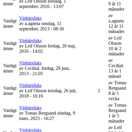
av
Leif Olsson
torsdag, 1
ämne
9 år 11
september, 2016 - 13:07
månader
av
Vinbärsfuks
Vanligt
a.agneta
av
a.agneta
onsdag, 11
ämne
12 år 11
september, 2013 - 08:36
månader
av
Leif
Vinbärsfuks
Vanligt
Olsson
av
Leif Olsson
fredag, 20 maj,
ämne
10 år 2
2016 - 14:02
månader
av
Vinbärsfuks
Vanligt
CeciliaL
av
CeciliaL
lördag, 29 juni,
ämne
13 år 1
2013 - 21:05
månad
av
Tomas
Vinbärsfuks
Vanligt
Bergsand
av
Leif Olsson
torsdag, 26 juli,
2
ämne
8 år 1
2018 - 16:16
vecka
av
Tomas
Vinbärsfuks
Vanligt
Bergsand
av
Tomas Bergsand
söndag, 9
ämne
1 år 5
mars, 2025 - 16:27
månader
av
Leif
Vinbärsfuks