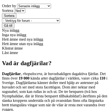
Order by
Sortera
Nya inlägg
Inga nya inlägg
Hett ämne med nya inlägg
Hett ämne utan nya inlägg
Klistrat ämne
Låst ämne
Vad är dagfjärilar?
Dagfjärilar
,
rhopalocera
, är huvudsakligen dagaktiva fjärilar. Det
finns över
19 000
kända arter dagfjärilar i världen, varav cirka
110
i
Sverige. Dagfjärilarna känner dofter med hjälp av antenner på
huvudet och ser med stora facettögon. Dom äter nektar med
sugsnabel, som kan rullas in och ut. De tre benparen (två hos
Nymphalidae, där är första benparet tillbakabildat!) återfinns på den
slanka kroppens undersida och på ovansidan finns ofta färgstarka
brett triangulära vingar som när de vilar är resta mot varandra över
ryggen.