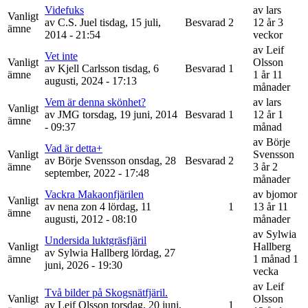
Videfuks
av
lars
Vanligt
av
C.S. Juel
tisdag, 15 juli,
Besvarad
2
12 år 3
ämne
2014 - 21:54
veckor
av
Leif
Vet inte
Vanligt
Olsson
av
Kjell Carlsson
tisdag, 6
Besvarad
1
ämne
1 år 11
augusti, 2024 - 17:13
månader
Vem är denna skönhet?
av
lars
Vanligt
av
JMG
torsdag, 19 juni, 2014
Besvarad
1
12 år 1
ämne
- 09:37
månad
av
Börje
Vad är detta+
Vanligt
Svensson
av
Börje Svensson
onsdag, 28
Besvarad
2
ämne
3 år 2
september, 2022 - 17:48
månader
Vackra Makaonfjärilen
av
bjomor
Vanligt
av
nena zon 4
lördag, 11
1
13 år 11
ämne
augusti, 2012 - 08:10
månader
av
Sylwia
Undersida luktgräsfjäril
Vanligt
Hallberg
av
Sylwia Hallberg
lördag, 27
ämne
1 månad 1
juni, 2026 - 19:30
vecka
av
Leif
Två bilder på Skogsnätfjäril.
Vanligt
Olsson
av
Leif Olsson
torsdag, 20 juni,
1