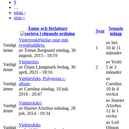
9
…
nästa ›
sista »
Ämne och författare
Senaste
Svar
inlägg
Vinterpraktfjärilar ratar min
av
lars
Vanligt
syrenbuddleja.
1
10 år 11
ämne
av
Tomas Bergsand
söndag, 30
månader
augusti, 2015 - 18:19
Vinbärsfux
av
Yoshi
Vanligt
av
Örjan Ljungmark
fredag, 30
2
5 år 3
ämne
april, 2021 - 18:16
månader
Vinbärsfuks, Polygonia c-
av
Vanligt
album
Carolina
ämne
av
Carolina
söndag, 10 juli,
10 år 4
2016 - 20:47
veckor
av
Harriet
Vinbärsfuks!
Vanligt
Afzelius
av
Harriet Afzelius
måndag, 28
ämne
12 år 1
juli, 2014 - 19:34
vecka
av
Leif
Vinbärsfuks
Vanligt
Olsson