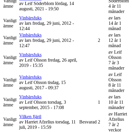
Vanligt
Söderblom
av
Leif Söderblom
lördag, 14
ämne
4 år 11
augusti, 2021 - 19:50
månader
Vinbärsfuks
av
lars
Vanligt
av
lars
fredag, 29 juni, 2012 -
14 år 1
ämne
12:44
månad
Vinbärsfuks
av
lars
Vanligt
av
lars
fredag, 29 juni, 2012 -
2
12 år 1
ämne
12:47
månad
av
Leif
Vinbärsfuks
Vanligt
Olsson
av
Leif Olsson
fredag, 26 april,
ämne
7 år 3
2019 - 15:35
månader
av
Leif
Vinbärsfuks
Vanligt
Olsson
av
Leif Olsson
tisdag, 15
ämne
8 år 11
augusti, 2017 - 09:37
månader
Vinbärsfuks
av
lars
Vanligt
av
Leif Olsson
torsdag, 3
1
10 år 11
ämne
september, 2015 - 17:08
månader
av
Harriet
Vilken fjäril
Vanligt
Afzelius
av
Harriet Afzelius
torsdag, 11
Besvarad
2
ämne
7 år 2
juli, 2019 - 15:59
veckor