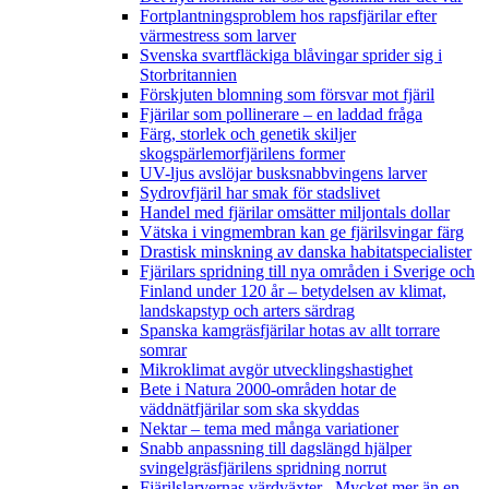
Fortplantningsproblem hos rapsfjärilar efter
värmestress som larver
Svenska svartfläckiga blåvingar sprider sig i
Storbritannien
Förskjuten blomning som försvar mot fjäril
Fjärilar som pollinerare – en laddad fråga
Färg, storlek och genetik skiljer
skogspärlemorfjärilens former
UV-ljus avslöjar busksnabbvingens larver
Sydrovfjäril har smak för stadslivet
Handel med fjärilar omsätter miljontals dollar
Vätska i vingmembran kan ge fjärilsvingar färg
Drastisk minskning av danska habitatspecialister
Fjärilars spridning till nya områden i Sverige och
Finland under 120 år
– betydelsen av klimat,
landskapstyp och arters särdrag
Spanska kamgräsfjärilar hotas av allt torrare
somrar
Mikroklimat avgör utvecklingshastighet
Bete i Natura 2000-områden hotar de
väddnätfjärilar som ska skyddas
Nektar – tema med många variationer
Snabb anpassning till dagslängd hjälper
svingelgräsfjärilens spridning norrut
Fjärilslarvernas värdväxter– Mycket mer än en