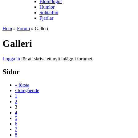
Blomflugor
Humlor
Solitärbin
Fjärilar
Hem
»
Forum
» Galleri
Galleri
Logga in
för att skriva ett nytt inlägg i forumet.
Sidor
« första
‹ föregående
1
2
3
4
5
6
7
8