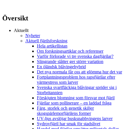
Översikt
Aktuellt
Nyheter
Aktuell fjärilsforskning
Hela artikellistan
Om forskningsartiklar och referenser
Varför förlorade vi tre svenska dagfjärilar?
Slingrande slåtter ger större variation
En öländsk blåvingehybrid
Det nya normala får oss att glömma hur det var
Fortplantningsproblem hos rapsfjärilar efter
värmestress som larver
Svenska svartfläckiga blåvingar sprider sig i
Storbritannien
Förskjuten blomning som försvar mot fjäril
Fjärilar som pollinerare – en laddad fråga
Färg, storlek och genetik skiljer
skogspärlemorfjärilens former
UV-ljus avslöjar busksnabbvingens larver
Sydrovfjäril har smak för stadslivet
Handel med fjärilar omsätter miljontals dollar