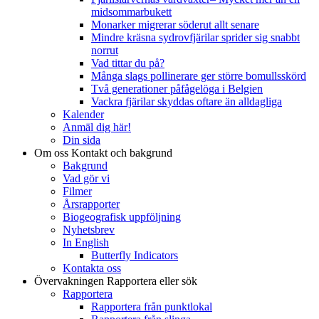
midsommarbukett
Monarker migrerar söderut allt senare
Mindre kräsna sydrovfjärilar sprider sig snabbt
norrut
Vad tittar du på?
Många slags pollinerare ger större bomullsskörd
Två generationer påfågelöga i Belgien
Vackra fjärilar skyddas oftare än alldagliga
Kalender
Anmäl dig här!
Din sida
Om oss
Kontakt och bakgrund
Bakgrund
Vad gör vi
Filmer
Årsrapporter
Biogeografisk uppföljning
Nyhetsbrev
In English
Butterfly Indicators
Kontakta oss
Övervakningen
Rapportera eller sök
Rapportera
Rapportera från punktlokal