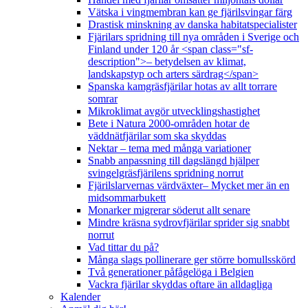
Vätska i vingmembran kan ge fjärilsvingar färg
Drastisk minskning av danska habitatspecialister
Fjärilars spridning till nya områden i Sverige och
Finland under 120 år <span class="sf-
description">– betydelsen av klimat,
landskapstyp och arters särdrag</span>
Spanska kamgräsfjärilar hotas av allt torrare
somrar
Mikroklimat avgör utvecklingshastighet
Bete i Natura 2000-områden hotar de
väddnätfjärilar som ska skyddas
Nektar – tema med många variationer
Snabb anpassning till dagslängd hjälper
svingelgräsfjärilens spridning norrut
Fjärilslarvernas värdväxter– Mycket mer än en
midsommarbukett
Monarker migrerar söderut allt senare
Mindre kräsna sydrovfjärilar sprider sig snabbt
norrut
Vad tittar du på?
Många slags pollinerare ger större bomullsskörd
Två generationer påfågelöga i Belgien
Vackra fjärilar skyddas oftare än alldagliga
Kalender