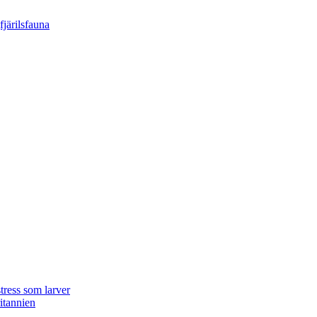
tress som larver
ritannien