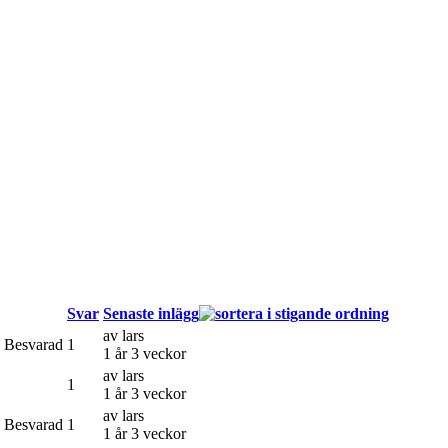
Svar
Senaste inlägg
av
lars
Besvarad
1
1 år 3 veckor
av
lars
1
1 år 3 veckor
av
lars
Besvarad
1
1 år 3 veckor