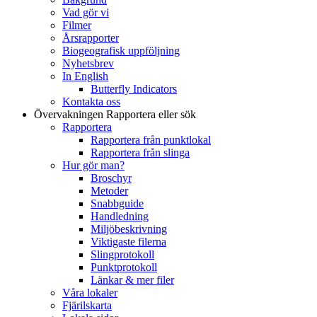
Vad gör vi
Filmer
Årsrapporter
Biogeografisk uppföljning
Nyhetsbrev
In English
Butterfly Indicators
Kontakta oss
Övervakningen
Rapportera eller sök
Rapportera
Rapportera från punktlokal
Rapportera från slinga
Hur gör man?
Broschyr
Metoder
Snabbguide
Handledning
Miljöbeskrivning
Viktigaste filerna
Slingprotokoll
Punktprotokoll
Länkar & mer filer
Våra lokaler
Fjärilskarta