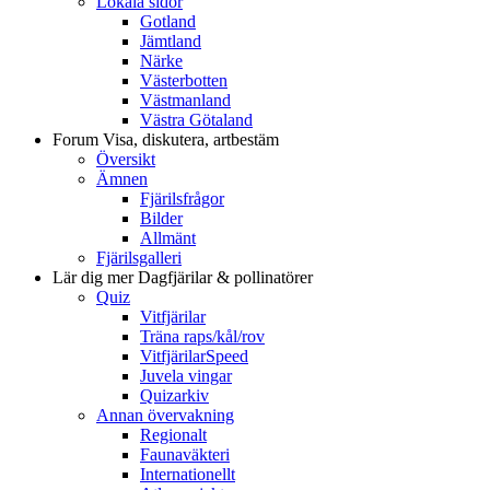
Lokala sidor
Gotland
Jämtland
Närke
Västerbotten
Västmanland
Västra Götaland
Forum
Visa, diskutera, artbestäm
Översikt
Ämnen
Fjärilsfrågor
Bilder
Allmänt
Fjärilsgalleri
Lär dig mer
Dagfjärilar & pollinatörer
Quiz
Vitfjärilar
Träna raps/kål/rov
VitfjärilarSpeed
Juvela vingar
Quizarkiv
Annan övervakning
Regionalt
Faunaväkteri
Internationellt