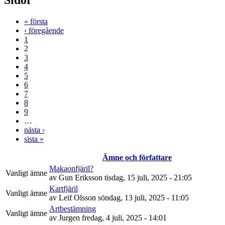
« första
‹ föregående
1
2
3
4
5
6
7
8
9
…
nästa ›
sista »
Ämne och författare
Makaonfjäril?
Vanligt ämne
av
Gun Eriksson
tisdag, 15 juli, 2025 - 21:05
Kartfjäril
Vanligt ämne
av
Leif Olsson
söndag, 13 juli, 2025 - 11:05
Artbestämning
Vanligt ämne
av
Jurgen
fredag, 4 juli, 2025 - 14:01