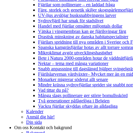
Fjärilar som pollinerare – en laddad fråga
Färg, storlek och genetik skiljer skogspärlemorfjär
UV-ljus avslöjar busksnabbvingens larver
Sydrovfjäril har smak för stadslivet
Handel med fjärilar omsätter miljontals dollar
Vätska i vingmembran kan ge fjärilsvingar färg
Drastisk minskning av danska habitatspecialister
Fjärilars spridning till nya områden i Sverige och
Spanska kamgräsfjärilar hotas av allt torrare somra
Mikroklimat avgör utvecklingshastighet
Bete i Natura 2000-områden hotar de väddnätfjäri
Nektar – tema med många variationer
Snabb anpassning till dagslängd hjälper svingelgräs
Fjärilslarvernas värdväxter– Mycket mer än en m
Monarker migrerar söderut allt senare
Mindre kräsna sydrovfjärilar sprider sig snabbt nor
Vad tittar du på?
Många slags pollinerare ger större bomullsskörd
Två generationer påfågelöga i Belgien
Vackra fjärilar skyddas oftare än alldagliga
Kalender
Anmäl dig här!
Din sida
Om oss
Kontakt och bakgrund
Bakgrund