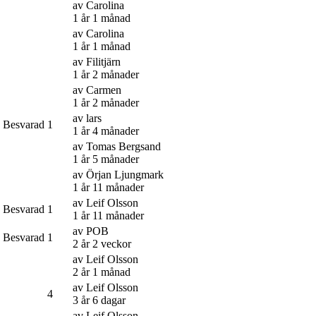
av
Carolina
1 år 1 månad
av
Carolina
1 år 1 månad
av
Filitjärn
1 år 2 månader
av
Carmen
1 år 2 månader
av
lars
Besvarad
1
1 år 4 månader
av
Tomas Bergsand
1 år 5 månader
av
Örjan Ljungmark
1 år 11 månader
av
Leif Olsson
Besvarad
1
1 år 11 månader
av
POB
Besvarad
1
2 år 2 veckor
av
Leif Olsson
2 år 1 månad
av
Leif Olsson
4
3 år 6 dagar
av
Leif Olsson