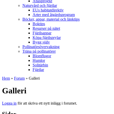
Atlasprojekt
Naturvård och fjärilar
EUs habitatdirektiv
Arter med åtgärdsprogram
Böcker, appar, material och länktips
Boktips
Resurser på nätet
Fjärilsappar
Köpa fjärilsprylar
Bygg själv
Pollinatörsövervakning
Träna på pollinatörer
Blomflugor
Humlor
Solitärbin
Fjärilar
Hem
»
Forum
» Galleri
Galleri
Logga in
för att skriva ett nytt inlägg i forumet.
Sidor