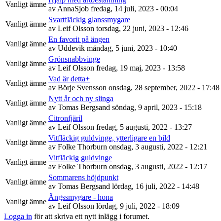
Vanligt ämne
av
AnnaSjob
fredag, 14 juli, 2023 - 00:04
Svartfläckig glanssmygare
Vanligt ämne
av
Leif Olsson
torsdag, 22 juni, 2023 - 12:46
En favorit på ängen
Vanligt ämne
av
Uddevik
måndag, 5 juni, 2023 - 10:40
Grönsnabbvinge
Vanligt ämne
av
Leif Olsson
fredag, 19 maj, 2023 - 13:58
Vad är detta+
Vanligt ämne
av
Börje Svensson
onsdag, 28 september, 2022 - 17:48
Nytt år och ny slinga
Vanligt ämne
av
Tomas Bergsand
söndag, 9 april, 2023 - 15:18
Citronfjäril
Vanligt ämne
av
Leif Olsson
fredag, 5 augusti, 2022 - 13:27
Vitfläckig guldvinge, ytterligare en bild
Vanligt ämne
av
Folke Thorburn
onsdag, 3 augusti, 2022 - 12:21
Vitfläckig guldvinge
Vanligt ämne
av
Folke Thorburn
onsdag, 3 augusti, 2022 - 12:17
Sommarens höjdpunkt
Vanligt ämne
av
Tomas Bergsand
lördag, 16 juli, 2022 - 14:48
Ängssmygare - hona
Vanligt ämne
av
Leif Olsson
lördag, 9 juli, 2022 - 18:09
Logga in
för att skriva ett nytt inlägg i forumet.