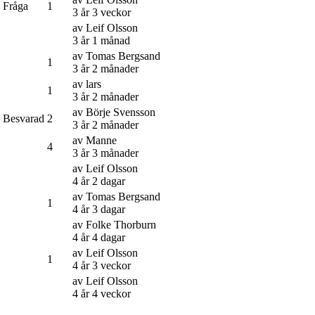
Fråga
1
3 år 3 veckor
av
Leif Olsson
3 år 1 månad
av
Tomas Bergsand
1
3 år 2 månader
av
lars
1
3 år 2 månader
av
Börje Svensson
Besvarad
2
3 år 2 månader
av
Manne
4
3 år 3 månader
av
Leif Olsson
4 år 2 dagar
av
Tomas Bergsand
1
4 år 3 dagar
av
Folke Thorburn
4 år 4 dagar
av
Leif Olsson
1
4 år 3 veckor
av
Leif Olsson
4 år 4 veckor