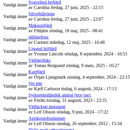
Svavelgul höfjäril
Vanligt ämne
av
Carolina
fredag, 27 juni, 2025 - 22:15
Silverblåvinge
Vanligt ämne
av
Carolina
fredag, 27 juni, 2025 - 22:07
Makaonfjäril
Vanligt ämne
av
Filitjärn
söndag, 18 maj, 2025 - 08:41
påfågelöga
Vanligt ämne
av
Carmen
måndag, 12 maj, 2025 - 16:48
Ljusgul höfjäril
Vanligt ämne
av
Yvonne Lincoln
söndag, 8 september, 2024 - 16:51
Vinbärsfuks
Vanligt ämne
av
Tomas Bergsand
söndag, 9 mars, 2025 - 16:27
Kartfjäril
Vanligt ämne
av
Örjan Ljungmark
onsdag, 4 september, 2024 - 22:15
Vet inte
Vanligt ämne
av
Kjell Carlsson
tisdag, 6 augusti, 2024 - 17:13
Sydostjämtländsk amiral (tror jag).
Vanligt ämne
av
Firriln
torsdag, 31 augusti, 2023 - 23:35
Vitfläckigt ängsmott
Vanligt ämne
av
Leif Olsson
söndag, 9 juni, 2024 - 17:22
Aprikostofsspinnare
Vanligt ämne
av
Leif Olsson
onsdag, 26 september, 2012 - 15:34
Hjälp med artbestämning