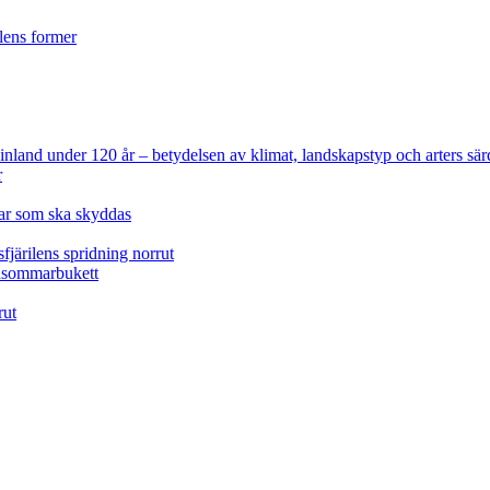
ilens former
 Finland under 120 år
– betydelsen av klimat, landskapstyp och arters sär
r
lar som ska skyddas
fjärilens spridning norrut
idsommarbukett
rut