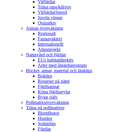
Vitfjärilar
Träna raps/kål/rov
VitfjärilarSpeed
Juvela vingar
Quizarkiv
Annan övervakning
Regionalt
Faunaväkteri
Internationellt
Atlasprojekt
Naturvård och fjärilar
EUs habitatdirektiv
Arter med åtgärdsprogram
Böcker, appar, material och länktips
Boktips
Resurser på nätet
Fjärilsappar
Köpa fjärilsprylar
Bygg själv
Pollinatörsövervakning
Träna på pollinatörer
Blomflugor
Humlor
Solitärbin
Fjärilar