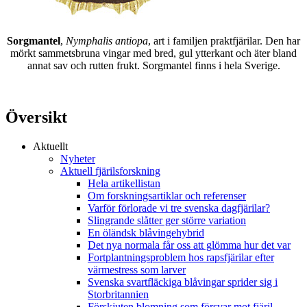
Sorgmantel
,
Nymphalis antiopa
, art i familjen praktfjärilar. Den har
mörkt sammetsbruna vingar med bred, gul ytterkant och äter bland
annat sav och rutten frukt. Sorgmantel finns i hela Sverige.
Översikt
Aktuellt
Nyheter
Aktuell fjärilsforskning
Hela artikellistan
Om forskningsartiklar och referenser
Varför förlorade vi tre svenska dagfjärilar?
Slingrande slåtter ger större variation
En öländsk blåvingehybrid
Det nya normala får oss att glömma hur det var
Fortplantningsproblem hos rapsfjärilar efter
värmestress som larver
Svenska svartfläckiga blåvingar sprider sig i
Storbritannien
Förskjuten blomning som försvar mot fjäril