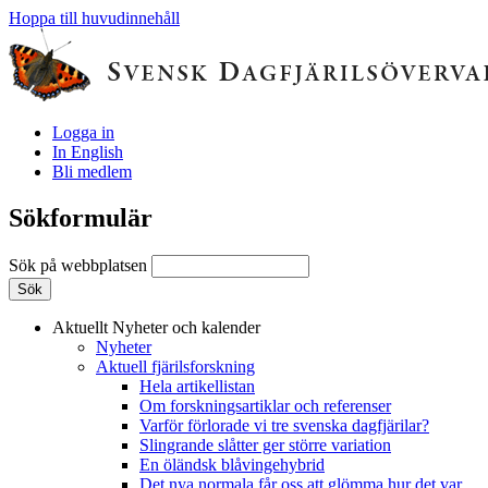
Hoppa till huvudinnehåll
Logga in
In English
Bli medlem
Sökformulär
Sök på webbplatsen
Aktuellt
Nyheter och kalender
Nyheter
Aktuell fjärilsforskning
Hela artikellistan
Om forskningsartiklar och referenser
Varför förlorade vi tre svenska dagfjärilar?
Slingrande slåtter ger större variation
En öländsk blåvingehybrid
Det nya normala får oss att glömma hur det var