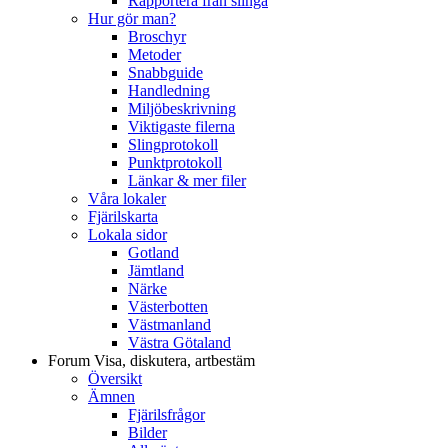
Rapportera från slinga
Hur gör man?
Broschyr
Metoder
Snabbguide
Handledning
Miljöbeskrivning
Viktigaste filerna
Slingprotokoll
Punktprotokoll
Länkar & mer filer
Våra lokaler
Fjärilskarta
Lokala sidor
Gotland
Jämtland
Närke
Västerbotten
Västmanland
Västra Götaland
Forum
Visa, diskutera, artbestäm
Översikt
Ämnen
Fjärilsfrågor
Bilder