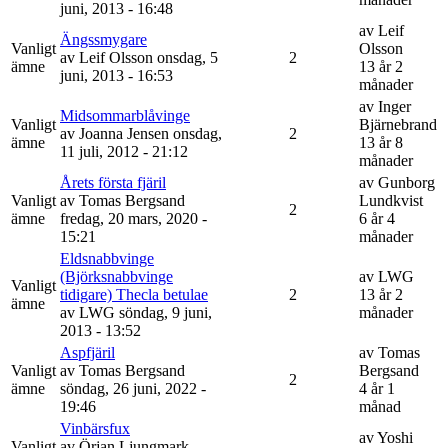
juni, 2013 - 16:48
av
Leif
Ängssmygare
Vanligt
Olsson
av
Leif Olsson
onsdag, 5
2
ämne
13 år 2
juni, 2013 - 16:53
månader
av
Inger
Midsommarblåvinge
Vanligt
Bjärnebrand
av
Joanna Jensen
onsdag,
2
ämne
13 år 8
11 juli, 2012 - 21:12
månader
Årets första fjäril
av
Gunborg
Vanligt
av
Tomas Bergsand
Lundkvist
2
ämne
fredag, 20 mars, 2020 -
6 år 4
15:21
månader
Eldsnabbvinge
(Björksnabbvinge
av
LWG
Vanligt
tidigare) Thecla betulae
2
13 år 2
ämne
av
LWG
söndag, 9 juni,
månader
2013 - 13:52
Aspfjäril
av
Tomas
Vanligt
av
Tomas Bergsand
Bergsand
2
ämne
söndag, 26 juni, 2022 -
4 år 1
19:46
månad
Vinbärsfux
av
Yoshi
Vanligt
av
Örjan Ljungmark