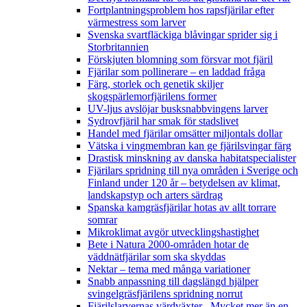
Fortplantningsproblem hos rapsfjärilar efter
värmestress som larver
Svenska svartfläckiga blåvingar sprider sig i
Storbritannien
Förskjuten blomning som försvar mot fjäril
Fjärilar som pollinerare – en laddad fråga
Färg, storlek och genetik skiljer
skogspärlemorfjärilens former
UV-ljus avslöjar busksnabbvingens larver
Sydrovfjäril har smak för stadslivet
Handel med fjärilar omsätter miljontals dollar
Vätska i vingmembran kan ge fjärilsvingar färg
Drastisk minskning av danska habitatspecialister
Fjärilars spridning till nya områden i Sverige och
Finland under 120 år
– betydelsen av klimat,
landskapstyp och arters särdrag
Spanska kamgräsfjärilar hotas av allt torrare
somrar
Mikroklimat avgör utvecklingshastighet
Bete i Natura 2000-områden hotar de
väddnätfjärilar som ska skyddas
Nektar – tema med många variationer
Snabb anpassning till dagslängd hjälper
svingelgräsfjärilens spridning norrut
Fjärilslarvernas värdväxter– Mycket mer än en