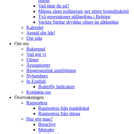
norrut
Vad tittar du på?
Många slags pollinerare ger större bomullsskörd
Två generationer påfågelöga i Belgien
Vackra fjärilar skyddas oftare än alldagliga
Kalender
Anmäl dig här!
Din sida
Om oss
Bakgrund
Vad gör vi
Filmer
Årsrapporter
Biogeografisk uppföljning
Nyhetsbrev
In English
Butterfly Indicators
Kontakta oss
Övervakningen
Rapportera
Rapportera från punktlokal
Rapportera från slinga
Hur gör man?
Broschyr
Metoder