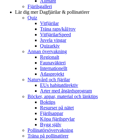
Allmänt
Fjärilsgalleri
Lär dig mer
Dagfjärilar & pollinatörer
Quiz
Vitfjärilar
Träna raps/kål/rov
VitfjärilarSpeed
Juvela vingar
Quizarkiv
Annan övervakning
Regionalt
Faunaväkteri
Internationellt
Atlasprojekt
Naturvård och fjärilar
EUs habitatdirektiv
Arter med åtgärdsprogram
Böcker, appar, material och länktips
Boktips
Resurser på nätet
Fjärilsappar
Köpa fjärilsprylar
Bygg själv
Pollinatörsövervakning
Träna på pollinatörer