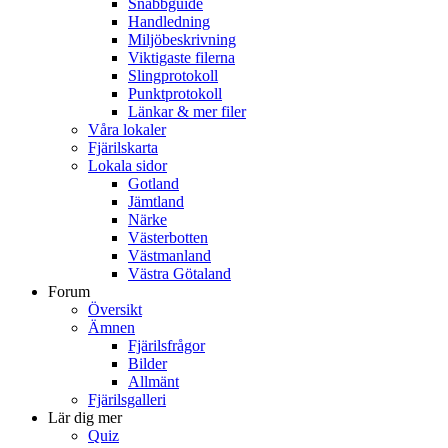
Snabbguide
Handledning
Miljöbeskrivning
Viktigaste filerna
Slingprotokoll
Punktprotokoll
Länkar & mer filer
Våra lokaler
Fjärilskarta
Lokala sidor
Gotland
Jämtland
Närke
Västerbotten
Västmanland
Västra Götaland
Forum
Översikt
Ämnen
Fjärilsfrågor
Bilder
Allmänt
Fjärilsgalleri
Lär dig mer
Quiz