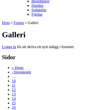
Blomflugor
Humlor
Solitärbin
Fjärilar
Hem
»
Forum
» Galleri
Galleri
Logga in
för att skriva ett nytt inlägg i forumet.
Sidor
« första
‹ föregående
…
10
11
12
13
14
15
16