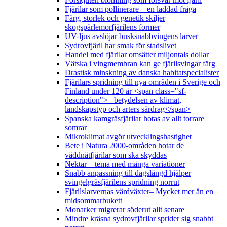
Fjärilar som pollinerare – en laddad fråga
Färg, storlek och genetik skiljer
skogspärlemorfjärilens former
UV-ljus avslöjar busksnabbvingens larver
Sydrovfjäril har smak för stadslivet
Handel med fjärilar omsätter miljontals dollar
Vätska i vingmembran kan ge fjärilsvingar färg
Drastisk minskning av danska habitatspecialister
Fjärilars spridning till nya områden i Sverige och
Finland under 120 år <span class="sf-
description">– betydelsen av klimat,
landskapstyp och arters särdrag</span>
Spanska kamgräsfjärilar hotas av allt torrare
somrar
Mikroklimat avgör utvecklingshastighet
Bete i Natura 2000-områden hotar de
väddnätfjärilar som ska skyddas
Nektar – tema med många variationer
Snabb anpassning till dagslängd hjälper
svingelgräsfjärilens spridning norrut
Fjärilslarvernas värdväxter– Mycket mer än en
midsommarbukett
Monarker migrerar söderut allt senare
Mindre kräsna sydrovfjärilar sprider sig snabbt