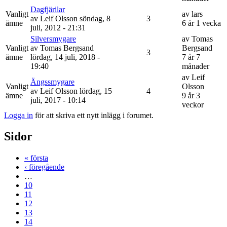
Dagfjärilar
Vanligt
av
lars
av
Leif Olsson
söndag, 8
3
ämne
6 år 1 vecka
juli, 2012 - 21:31
Silversmygare
av
Tomas
Vanligt
av
Tomas Bergsand
Bergsand
3
ämne
lördag, 14 juli, 2018 -
7 år 7
19:40
månader
av
Leif
Ängssmygare
Vanligt
Olsson
av
Leif Olsson
lördag, 15
4
ämne
9 år 3
juli, 2017 - 10:14
veckor
Logga in
för att skriva ett nytt inlägg i forumet.
Sidor
« första
‹ föregående
…
10
11
12
13
14