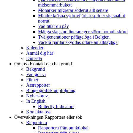
midsommarbukett
Monarker migrerar söderut allt senare
Mindre kräsna sydrovfjärilar sprider sig snabbt
norrut
Vad tittar du på?
Många slags pollinerare ger större bomullsskörd
Två generationer påfågelöga i Belgien
Vackra fjärilar skyddas oftare än alldagliga
Kalender
Anmäl dig här!
Din sida
Om oss
Kontakt och bakgrund
Bakgrund
Vad gör vi
Filmer
Årsrapporter
Biogeografisk uppföljning
Nyhetsbrev
In English
Butterfly Indicators
Kontakta oss
Övervakningen
Rapportera eller sök
Rapportera
Rapportera från punktlokal