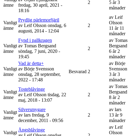
2
5 år 3
ämne
fredag, 30 april, 2021 -
månader
18:16
av
Leif
Prydlig pärlemorfjäril
Vanligt
Olsson
av
Leif Olsson
onsdag, 6
2
ämne
11 år 11
augusti, 2014 - 12:04
månader
Fynd i pallkragen
av
Tomas
Vanligt
av
Tomas Bergsand
Bergsand
2
ämne
söndag, 7 juni, 2020 -
6 år 2
19:45
månader
Vad är detta+
av
Börje
Vanligt
av
Börje Svensson
Svensson
Besvarad
2
ämne
onsdag, 28 september,
3 år 3
2022 - 17:48
månader
av
Tomas
Tosteblåvinge
Vanligt
Bergsand
av
Leif Olsson
tisdag, 22
2
ämne
8 år 2
maj, 2018 - 13:07
månader
Silversmygare
av
lars
Vanligt
av
lars
fredag, 9
2
13 år 9
ämne
december, 2011 - 09:56
månader
av
Leif
Ängsblåvinge
Vanligt
Olsson
av
Leif Olsson
onsdag,
2