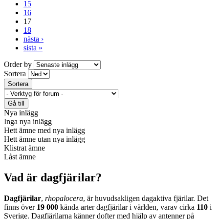
15
16
17
18
nästa ›
sista »
Order by
Sortera
Nya inlägg
Inga nya inlägg
Hett ämne med nya inlägg
Hett ämne utan nya inlägg
Klistrat ämne
Låst ämne
Vad är dagfjärilar?
Dagfjärilar
,
rhopalocera
, är huvudsakligen dagaktiva fjärilar. Det
finns över
19 000
kända arter dagfjärilar i världen, varav cirka
110
i
Sverige. Dagfjärilarna känner dofter med hjälp av antenner på