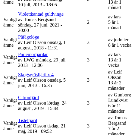
ämne
13 år 1
10 juli, 2013 - 18:05
månad
Violettkantad guldvinge
av
lars
Vanligt
av
Tomas Bergsand
2
5 år 1
ämne
söndag, 27 juni, 2021 -
månad
20:00
Påfågelöga
Vanligt
av
judotter
av
Leif Olsson
onsdag, 1
3
ämne
8 år 1 vecka
augusti, 2018 - 11:31
Pärlemorfjärilar
av
lars
Vanligt
av
LWG
måndag, 29 juli,
3
13 år 1
ämne
2013 - 12:06
vecka
av
Leif
Skogsgräsfjäril x 4
Vanligt
Olsson
av
Leif Olsson
onsdag, 5
3
ämne
13 år 2
juni, 2013 - 16:35
månader
av
Gunborg
Citronfjäril
Vanligt
Lundkvist
av
Leif Olsson
lördag, 24
3
ämne
6 år 11
augusti, 2019 - 15:44
månader
av
Tomas
Tistelfjäril
Vanligt
Bergsand
av
Leif Olsson
tisdag, 21
3
ämne
7 år 2
maj, 2019 - 09:52
månader