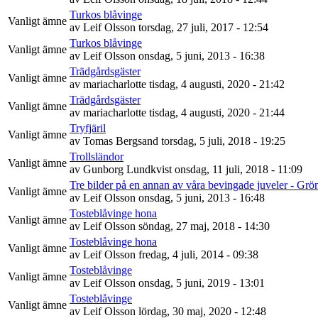
Turkos blåvinge
Vanligt ämne
av
Leif Olsson
torsdag, 27 juli, 2017 - 12:54
Turkos blåvinge
Vanligt ämne
av
Leif Olsson
onsdag, 5 juni, 2013 - 16:38
Trädgårdsgäster
Vanligt ämne
av
mariacharlotte
tisdag, 4 augusti, 2020 - 21:42
Trädgårdsgäster
Vanligt ämne
av
mariacharlotte
tisdag, 4 augusti, 2020 - 21:44
Tryfjäril
Vanligt ämne
av
Tomas Bergsand
torsdag, 5 juli, 2018 - 19:25
Trollsländor
Vanligt ämne
av
Gunborg Lundkvist
onsdag, 11 juli, 2018 - 11:09
Tre bilder på en annan av våra bevingade juveler - Gr
Vanligt ämne
av
Leif Olsson
onsdag, 5 juni, 2013 - 16:48
Tosteblåvinge hona
Vanligt ämne
av
Leif Olsson
söndag, 27 maj, 2018 - 14:30
Tosteblåvinge hona
Vanligt ämne
av
Leif Olsson
fredag, 4 juli, 2014 - 09:38
Tosteblåvinge
Vanligt ämne
av
Leif Olsson
onsdag, 5 juni, 2019 - 13:01
Tosteblåvinge
Vanligt ämne
av
Leif Olsson
lördag, 30 maj, 2020 - 12:48