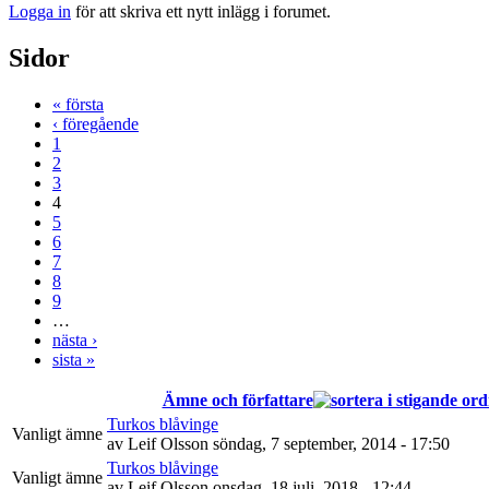
Logga in
för att skriva ett nytt inlägg i forumet.
Sidor
« första
‹ föregående
1
2
3
4
5
6
7
8
9
…
nästa ›
sista »
Ämne och författare
Turkos blåvinge
Vanligt ämne
av
Leif Olsson
söndag, 7 september, 2014 - 17:50
Turkos blåvinge
Vanligt ämne
av
Leif Olsson
onsdag, 18 juli, 2018 - 12:44