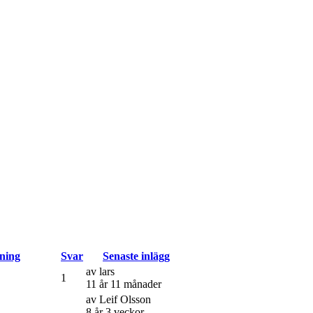
Svar
Senaste inlägg
av
lars
1
11 år 11 månader
av
Leif Olsson
8 år 3 veckor