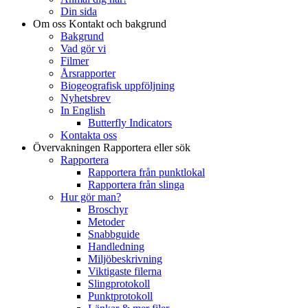
Din sida
Om oss
Kontakt och bakgrund
Bakgrund
Vad gör vi
Filmer
Årsrapporter
Biogeografisk uppföljning
Nyhetsbrev
In English
Butterfly Indicators
Kontakta oss
Övervakningen
Rapportera eller sök
Rapportera
Rapportera från punktlokal
Rapportera från slinga
Hur gör man?
Broschyr
Metoder
Snabbguide
Handledning
Miljöbeskrivning
Viktigaste filerna
Slingprotokoll
Punktprotokoll