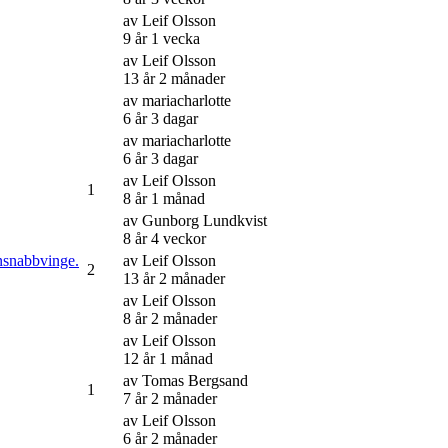
av
Leif Olsson
9 år 1 vecka
av
Leif Olsson
13 år 2 månader
av
mariacharlotte
6 år 3 dagar
av
mariacharlotte
6 år 3 dagar
av
Leif Olsson
1
8 år 1 månad
av
Gunborg Lundkvist
8 år 4 veckor
önsnabbvinge.
av
Leif Olsson
2
13 år 2 månader
av
Leif Olsson
8 år 2 månader
av
Leif Olsson
12 år 1 månad
av
Tomas Bergsand
1
7 år 2 månader
av
Leif Olsson
6 år 2 månader