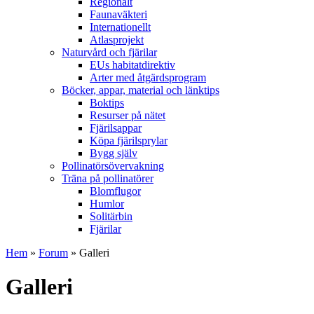
Regionalt
Faunaväkteri
Internationellt
Atlasprojekt
Naturvård och fjärilar
EUs habitatdirektiv
Arter med åtgärdsprogram
Böcker, appar, material och länktips
Boktips
Resurser på nätet
Fjärilsappar
Köpa fjärilsprylar
Bygg själv
Pollinatörsövervakning
Träna på pollinatörer
Blomflugor
Humlor
Solitärbin
Fjärilar
Hem
»
Forum
» Galleri
Galleri