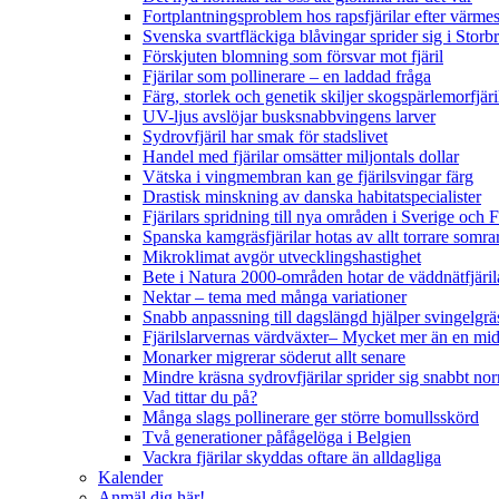
Fortplantningsproblem hos rapsfjärilar efter värmes
Svenska svartfläckiga blåvingar sprider sig i Storb
Förskjuten blomning som försvar mot fjäril
Fjärilar som pollinerare – en laddad fråga
Färg, storlek och genetik skiljer skogspärlemorfjär
UV-ljus avslöjar busksnabbvingens larver
Sydrovfjäril har smak för stadslivet
Handel med fjärilar omsätter miljontals dollar
Vätska i vingmembran kan ge fjärilsvingar färg
Drastisk minskning av danska habitatspecialister
Fjärilars spridning till nya områden i Sverige och
Spanska kamgräsfjärilar hotas av allt torrare somra
Mikroklimat avgör utvecklingshastighet
Bete i Natura 2000-områden hotar de väddnätfjäri
Nektar – tema med många variationer
Snabb anpassning till dagslängd hjälper svingelgräs
Fjärilslarvernas värdväxter– Mycket mer än en m
Monarker migrerar söderut allt senare
Mindre kräsna sydrovfjärilar sprider sig snabbt nor
Vad tittar du på?
Många slags pollinerare ger större bomullsskörd
Två generationer påfågelöga i Belgien
Vackra fjärilar skyddas oftare än alldagliga
Kalender
Anmäl dig här!