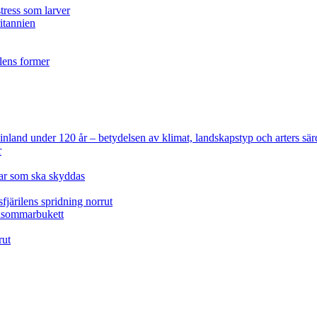
tress som larver
ritannien
ilens former
 Finland under 120 år
– betydelsen av klimat, landskapstyp och arters sär
r
lar som ska skyddas
fjärilens spridning norrut
idsommarbukett
rut