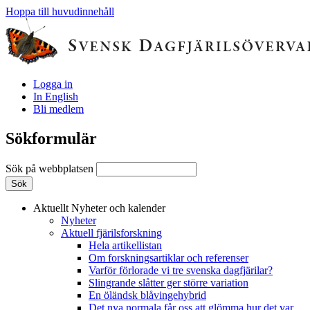
Hoppa till huvudinnehåll
Logga in
In English
Bli medlem
Sökformulär
Sök på webbplatsen
Aktuellt
Nyheter och kalender
Nyheter
Aktuell fjärilsforskning
Hela artikellistan
Om forskningsartiklar och referenser
Varför förlorade vi tre svenska dagfjärilar?
Slingrande slåtter ger större variation
En öländsk blåvingehybrid
Det nya normala får oss att glömma hur det var