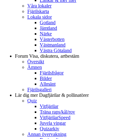
Länkar & mer filer
Våra lokaler
Fjärilskarta
Lokala sidor
Gotland
Jämtland
Närke
Västerbotten
Västmanland
Västra Götaland
Forum
Visa, diskutera, artbestäm
Översikt
Ämnen
Fjärilsfrågor
Bilder
Allmänt
Fjärilsgalleri
Lär dig mer
Dagfjärilar & pollinatörer
Quiz
Vitfjärilar
Träna raps/kål/rov
VitfjärilarSpeed
Juvela vingar
Quizarkiv
Annan övervakning