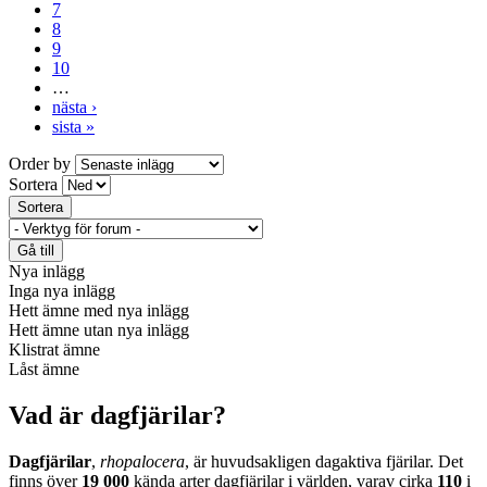
7
8
9
10
…
nästa ›
sista »
Order by
Sortera
Nya inlägg
Inga nya inlägg
Hett ämne med nya inlägg
Hett ämne utan nya inlägg
Klistrat ämne
Låst ämne
Vad är dagfjärilar?
Dagfjärilar
,
rhopalocera
, är huvudsakligen dagaktiva fjärilar. Det
finns över
19 000
kända arter dagfjärilar i världen, varav cirka
110
i