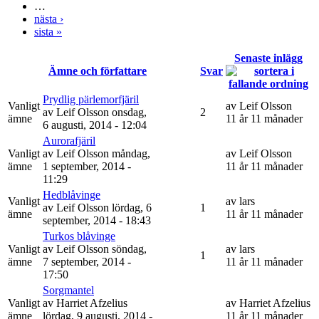
…
nästa ›
sista »
Senaste inlägg
Ämne och författare
Svar
Prydlig pärlemorfjäril
Vanligt
av
Leif Olsson
av
Leif Olsson
onsdag,
2
ämne
11 år 11 månader
6 augusti, 2014 - 12:04
Aurorafjäril
Vanligt
av
Leif Olsson
måndag,
av
Leif Olsson
ämne
1 september, 2014 -
11 år 11 månader
11:29
Hedblåvinge
Vanligt
av
lars
av
Leif Olsson
lördag, 6
1
ämne
11 år 11 månader
september, 2014 - 18:43
Turkos blåvinge
Vanligt
av
Leif Olsson
söndag,
av
lars
1
ämne
7 september, 2014 -
11 år 11 månader
17:50
Sorgmantel
Vanligt
av
Harriet Afzelius
av
Harriet Afzelius
ämne
lördag, 9 augusti, 2014 -
11 år 11 månader