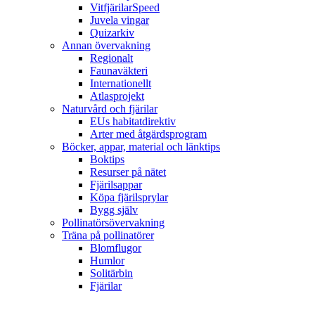
VitfjärilarSpeed
Juvela vingar
Quizarkiv
Annan övervakning
Regionalt
Faunaväkteri
Internationellt
Atlasprojekt
Naturvård och fjärilar
EUs habitatdirektiv
Arter med åtgärdsprogram
Böcker, appar, material och länktips
Boktips
Resurser på nätet
Fjärilsappar
Köpa fjärilsprylar
Bygg själv
Pollinatörsövervakning
Träna på pollinatörer
Blomflugor
Humlor
Solitärbin
Fjärilar