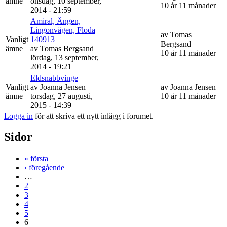
ämne
onsdag, 10 september,
10 år 11 månader
2014 - 21:59
Amiral, Ängen,
Lingonvägen, Floda
av
Tomas
Vanligt
140913
Bergsand
ämne
av
Tomas Bergsand
10 år 11 månader
lördag, 13 september,
2014 - 19:21
Eldsnabbvinge
Vanligt
av
Joanna Jensen
av
Joanna Jensen
ämne
torsdag, 27 augusti,
10 år 11 månader
2015 - 14:39
Logga in
för att skriva ett nytt inlägg i forumet.
Sidor
« första
‹ föregående
…
2
3
4
5
6