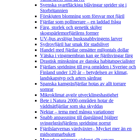
Svenska svartfläckiga blåvingar sprider sig i
Storbritannien
Förskjuten blomning som försvar mot fjäril
Fjärilar som pollinerare – en laddad fråga
Färg, storlek och genetik skiljer
skogspärlemorfjärilens former
UV-ljus avslöjar busksnabbvingens larver
Sydrovfjäril har smak för stadslivet
Handel med fjärilar omsätter miljontals dollar
Vätska i vingmembran kan ge fjärilsvingar färg
Drastisk minskning av danska habitatspecialister
Fjärilars spridning till nya områden i Sverige och
Finland under 120 år
– betydelsen av klimat,
landskapstyp och arters särdrag
Spanska kamgräsfjärilar hotas av allt torrare
somrar
Mikroklimat avgör utvecklingshastighet
Bete i Natura 2000-områden hotar de
väddnätfjärilar som ska skyddas
Nektar – tema med många variationer
Snabb anpassning till dagslängd hjälper
svingelgräsfjärilens spridning norrut
Fjärilslarvernas värdväxter– Mycket mer än en
midsommarbukett
Monarker migrerar söderut allt senare