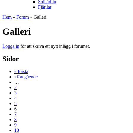
Solitärbin
Fjärilar
Hem
»
Forum
» Galleri
Galleri
Logga in
för att skriva ett nytt inlägg i forumet.
Sidor
« första
‹ föregående
…
2
3
4
5
6
7
8
9
10