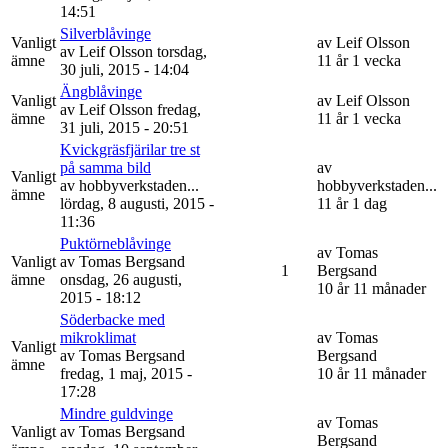
14:51
Silverblåvinge
Vanligt
av
Leif Olsson
av
Leif Olsson
torsdag,
ämne
11 år 1 vecka
30 juli, 2015 - 14:04
Ängblåvinge
Vanligt
av
Leif Olsson
av
Leif Olsson
fredag,
ämne
11 år 1 vecka
31 juli, 2015 - 20:51
Kvickgräsfjärilar tre st
på samma bild
av
Vanligt
av
hobbyverkstaden...
hobbyverkstaden...
ämne
lördag, 8 augusti, 2015 -
11 år 1 dag
11:36
Puktörneblåvinge
av
Tomas
Vanligt
av
Tomas Bergsand
1
Bergsand
ämne
onsdag, 26 augusti,
10 år 11 månader
2015 - 18:12
Söderbacke med
mikroklimat
av
Tomas
Vanligt
av
Tomas Bergsand
Bergsand
ämne
fredag, 1 maj, 2015 -
10 år 11 månader
17:28
Mindre guldvinge
av
Tomas
Vanligt
av
Tomas Bergsand
Bergsand