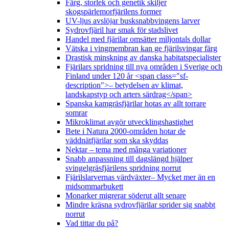
Färg, storlek och genetik skiljer
skogspärlemorfjärilens former
UV-ljus avslöjar busksnabbvingens larver
Sydrovfjäril har smak för stadslivet
Handel med fjärilar omsätter miljontals dollar
Vätska i vingmembran kan ge fjärilsvingar färg
Drastisk minskning av danska habitatspecialister
Fjärilars spridning till nya områden i Sverige och
Finland under 120 år <span class="sf-
description">– betydelsen av klimat,
landskapstyp och arters särdrag</span>
Spanska kamgräsfjärilar hotas av allt torrare
somrar
Mikroklimat avgör utvecklingshastighet
Bete i Natura 2000-områden hotar de
väddnätfjärilar som ska skyddas
Nektar – tema med många variationer
Snabb anpassning till dagslängd hjälper
svingelgräsfjärilens spridning norrut
Fjärilslarvernas värdväxter– Mycket mer än en
midsommarbukett
Monarker migrerar söderut allt senare
Mindre kräsna sydrovfjärilar sprider sig snabbt
norrut
Vad tittar du på?