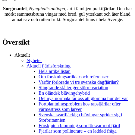
Sorgmantel
,
Nymphalis antiopa
, art i familjen praktfjärilar. Den har
mörkt sammetsbruna vingar med bred, gul ytterkant och äter bland
annat sav och rutten frukt. Sorgmantel finns i hela Sverige.
Översikt
Aktuellt
Nyheter
Aktuell fjärilsforskning
Hela artikellistan
Om forskningsartiklar och referenser
Varför förlorade vi tre svenska dagfjärilar?
Slingrande slåtter ger större variation
En öländsk blåvingehybrid
Det nya normala får oss att glömma hur det var
Fortplantningsproblem hos rapsfjärilar efter
värmestress som larver
Svenska svartfläckiga blåvingar sprider sig i
Storbritannien
Förskjuten blomning som försvar mot fjäril
Fjärilar som pollinerare – en laddad fråga