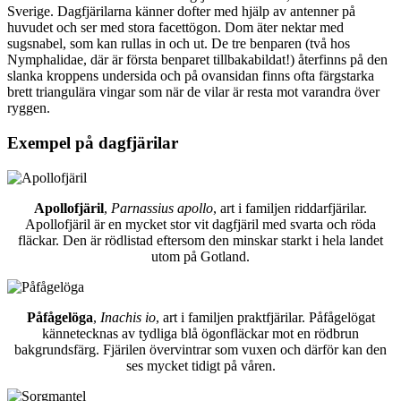
Sverige. Dagfjärilarna känner dofter med hjälp av antenner på
huvudet och ser med stora facettögon. Dom äter nektar med
sugsnabel, som kan rullas in och ut. De tre benparen (två hos
Nymphalidae, där är första benparet tillbakabildat!) återfinns på den
slanka kroppens undersida och på ovansidan finns ofta färgstarka
brett triangulära vingar som när de vilar är resta mot varandra över
ryggen.
Exempel på dagfjärilar
Apollofjäril
,
Parnassius apollo
, art i familjen riddarfjärilar.
Apollofjäril är en mycket stor vit dagfjäril med svarta och röda
fläckar. Den är rödlistad eftersom den minskar starkt i hela landet
utom på Gotland.
Påfågelöga
,
Inachis io
, art i familjen praktfjärilar. Påfågelögat
kännetecknas av tydliga blå ögonfläckar mot en rödbrun
bakgrundsfärg. Fjärilen övervintrar som vuxen och därför kan den
ses mycket tidigt på våren.