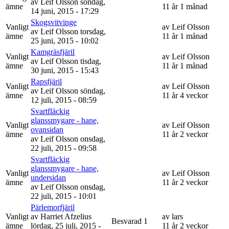
av
Leif Olsson
söndag,
ämne
11 år 1 månad
14 juni, 2015 - 17:29
Skogsvitvinge
Vanligt
av
Leif Olsson
av
Leif Olsson
torsdag,
ämne
11 år 1 månad
25 juni, 2015 - 10:02
Kamgräsfjäril
Vanligt
av
Leif Olsson
av
Leif Olsson
tisdag,
ämne
11 år 1 månad
30 juni, 2015 - 15:43
Rapsfjäril
Vanligt
av
Leif Olsson
av
Leif Olsson
söndag,
ämne
11 år 4 veckor
12 juli, 2015 - 08:59
Svartfläckig
glanssmygare - hane,
Vanligt
av
Leif Olsson
ovansidan
ämne
11 år 2 veckor
av
Leif Olsson
onsdag,
22 juli, 2015 - 09:58
Svartfläckig
glanssmygare - hane,
Vanligt
av
Leif Olsson
undersidan
ämne
11 år 2 veckor
av
Leif Olsson
onsdag,
22 juli, 2015 - 10:01
Pärlemorfjäril
Vanligt
av
Harriet Afzelius
av
lars
Besvarad
1
ämne
lördag, 25 juli, 2015 -
11 år 2 veckor