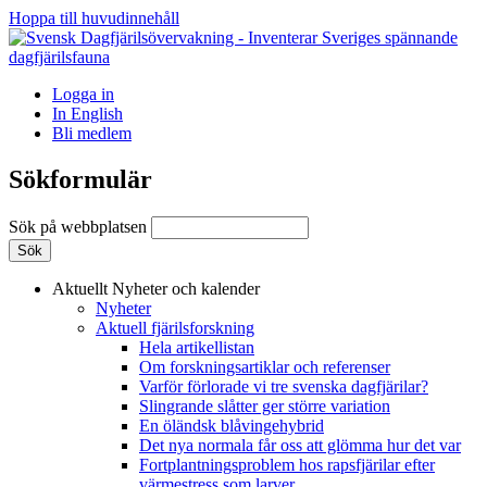
Hoppa till huvudinnehåll
Logga in
In English
Bli medlem
Sökformulär
Sök på webbplatsen
Aktuellt
Nyheter och kalender
Nyheter
Aktuell fjärilsforskning
Hela artikellistan
Om forskningsartiklar och referenser
Varför förlorade vi tre svenska dagfjärilar?
Slingrande slåtter ger större variation
En öländsk blåvingehybrid
Det nya normala får oss att glömma hur det var
Fortplantningsproblem hos rapsfjärilar efter
värmestress som larver