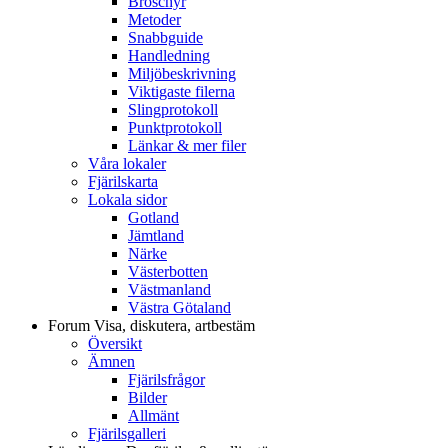
Broschyr
Metoder
Snabbguide
Handledning
Miljöbeskrivning
Viktigaste filerna
Slingprotokoll
Punktprotokoll
Länkar & mer filer
Våra lokaler
Fjärilskarta
Lokala sidor
Gotland
Jämtland
Närke
Västerbotten
Västmanland
Västra Götaland
Forum
Visa, diskutera, artbestäm
Översikt
Ämnen
Fjärilsfrågor
Bilder
Allmänt
Fjärilsgalleri