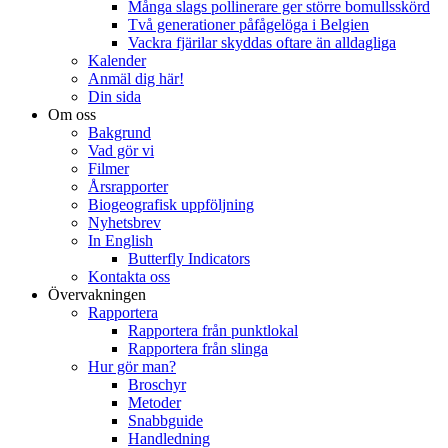
Många slags pollinerare ger större bomullsskörd
Två generationer påfågelöga i Belgien
Vackra fjärilar skyddas oftare än alldagliga
Kalender
Anmäl dig här!
Din sida
Om oss
Bakgrund
Vad gör vi
Filmer
Årsrapporter
Biogeografisk uppföljning
Nyhetsbrev
In English
Butterfly Indicators
Kontakta oss
Övervakningen
Rapportera
Rapportera från punktlokal
Rapportera från slinga
Hur gör man?
Broschyr
Metoder
Snabbguide
Handledning