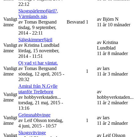
22:12
Skogspärlemofjäril?,
Värmlands näs
Vanligt
av
Björn N
av
Tomas Bergsand
Besvarad
1
ämne
11 år 10 månader
tisdag, 9 september,
2014 - 22:11
Sälgskimmerfjäril
av
Kristina
Vanligt
av
Kristina Lundblad
Lundblad
ämne
lördag, 15 november,
11 år 8 månader
2014 - 11:51
Oj vad vi har väntat.
Vanligt
av
Tomas Bergsand
av
lars
1
ämne
söndag, 12 april, 2015 -
11 år 3 månader
20:32
Amiral från N.Gylle
utanför Trelleborg
av
Vanligt
av
hobbyverkstaden...
hobbyverkstaden...
ämne
torsdag, 21 maj, 2015 -
11 år 2 månader
13:16
Grönsnabbvinge
Vanligt
av
lars
av
Leif Olsson
torsdag,
1
ämne
11 år 2 månader
4 juni, 2015 - 10:57
Skogsvitvinge
Vanligt
av
Leif Olsson