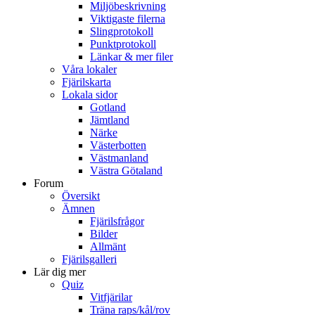
Miljöbeskrivning
Viktigaste filerna
Slingprotokoll
Punktprotokoll
Länkar & mer filer
Våra lokaler
Fjärilskarta
Lokala sidor
Gotland
Jämtland
Närke
Västerbotten
Västmanland
Västra Götaland
Forum
Översikt
Ämnen
Fjärilsfrågor
Bilder
Allmänt
Fjärilsgalleri
Lär dig mer
Quiz
Vitfjärilar
Träna raps/kål/rov