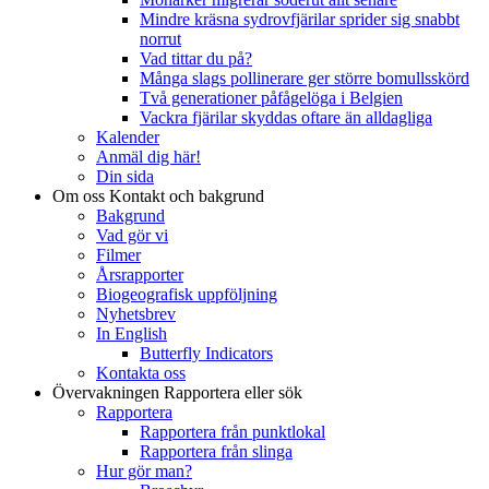
Mindre kräsna sydrovfjärilar sprider sig snabbt
norrut
Vad tittar du på?
Många slags pollinerare ger större bomullsskörd
Två generationer påfågelöga i Belgien
Vackra fjärilar skyddas oftare än alldagliga
Kalender
Anmäl dig här!
Din sida
Om oss
Kontakt och bakgrund
Bakgrund
Vad gör vi
Filmer
Årsrapporter
Biogeografisk uppföljning
Nyhetsbrev
In English
Butterfly Indicators
Kontakta oss
Övervakningen
Rapportera eller sök
Rapportera
Rapportera från punktlokal
Rapportera från slinga
Hur gör man?