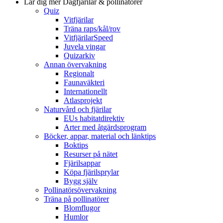
Lär dig mer
Dagfjärilar & pollinatörer
Quiz
Vitfjärilar
Träna raps/kål/rov
VitfjärilarSpeed
Juvela vingar
Quizarkiv
Annan övervakning
Regionalt
Faunaväkteri
Internationellt
Atlasprojekt
Naturvård och fjärilar
EUs habitatdirektiv
Arter med åtgärdsprogram
Böcker, appar, material och länktips
Boktips
Resurser på nätet
Fjärilsappar
Köpa fjärilsprylar
Bygg själv
Pollinatörsövervakning
Träna på pollinatörer
Blomflugor
Humlor