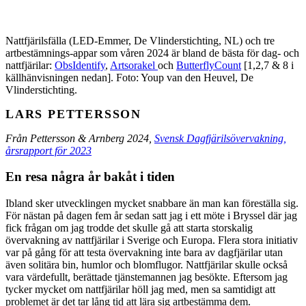
Nattfjärilsfälla (LED-Emmer, De Vlinderstichting, NL) och tre
artbestämnings-appar som våren 2024 är bland de bästa för dag- och
nattfjärilar:
ObsIdentify
,
Artsorakel
och
ButterflyCount
[1,2,7 & 8 i
källhänvisningen nedan]. Foto: Youp van den Heuvel, De
Vlinderstichting.
LARS PETTERSSON
Från Pettersson & Arnberg 2024,
Svensk Dagfjärilsövervakning,
årsrapport för 2023
En resa några år bakåt i tiden
Ibland sker utvecklingen mycket snabbare än man kan föreställa sig.
För nästan på dagen fem år sedan satt jag i ett möte i Bryssel där jag
fick frågan om jag trodde det skulle gå att starta storskalig
övervakning av nattfjärilar i Sverige och Europa. Flera stora initiativ
var på gång för att testa övervakning inte bara av dagfjärilar utan
även solitära bin, humlor och blomflugor. Nattfjärilar skulle också
vara värdefullt, berättade tjänstemannen jag besökte. Eftersom jag
tycker mycket om nattfjärilar höll jag med, men sa samtidigt att
problemet är det tar lång tid att lära sig artbestämma dem.