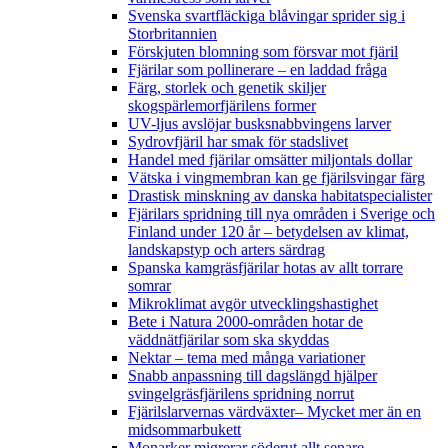
Svenska svartfläckiga blåvingar sprider sig i
Storbritannien
Förskjuten blomning som försvar mot fjäril
Fjärilar som pollinerare – en laddad fråga
Färg, storlek och genetik skiljer
skogspärlemorfjärilens former
UV-ljus avslöjar busksnabbvingens larver
Sydrovfjäril har smak för stadslivet
Handel med fjärilar omsätter miljontals dollar
Vätska i vingmembran kan ge fjärilsvingar färg
Drastisk minskning av danska habitatspecialister
Fjärilars spridning till nya områden i Sverige och
Finland under 120 år
– betydelsen av klimat,
landskapstyp och arters särdrag
Spanska kamgräsfjärilar hotas av allt torrare
somrar
Mikroklimat avgör utvecklingshastighet
Bete i Natura 2000-områden hotar de
väddnätfjärilar som ska skyddas
Nektar – tema med många variationer
Snabb anpassning till dagslängd hjälper
svingelgräsfjärilens spridning norrut
Fjärilslarvernas värdväxter– Mycket mer än en
midsommarbukett
Monarker migrerar söderut allt senare