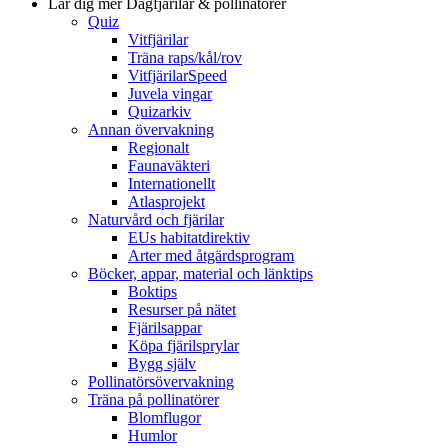
Lär dig mer
Dagfjärilar & pollinatörer
Quiz
Vitfjärilar
Träna raps/kål/rov
VitfjärilarSpeed
Juvela vingar
Quizarkiv
Annan övervakning
Regionalt
Faunaväkteri
Internationellt
Atlasprojekt
Naturvård och fjärilar
EUs habitatdirektiv
Arter med åtgärdsprogram
Böcker, appar, material och länktips
Boktips
Resurser på nätet
Fjärilsappar
Köpa fjärilsprylar
Bygg själv
Pollinatörsövervakning
Träna på pollinatörer
Blomflugor
Humlor