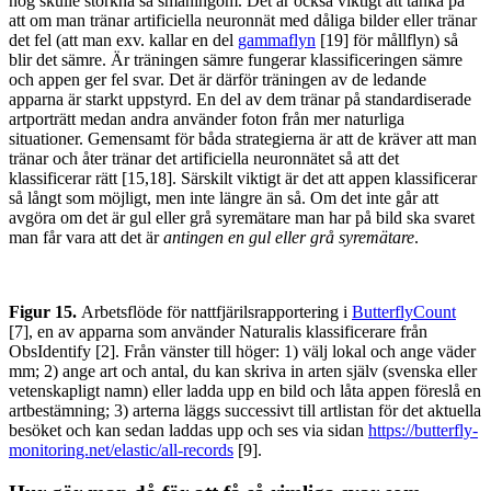
nog skulle storkna så småningom. Det är också viktigt att tänka på
att om man tränar artificiella neuronnät med dåliga bilder eller tränar
det fel (att man exv. kallar en del
gammaflyn
[19] för mållflyn) så
blir det sämre. Är träningen sämre fungerar klassificeringen sämre
och appen ger fel svar. Det är därför träningen av de ledande
apparna är starkt uppstyrd. En del av dem tränar på standardiserade
artporträtt medan andra använder foton från mer naturliga
situationer. Gemensamt för båda strategierna är att de kräver att man
tränar och åter tränar det artificiella neuronnätet så att det
klassificerar rätt [15,18]. Särskilt viktigt är det att appen klassificerar
så långt som möjligt, men inte längre än så. Om det inte går att
avgöra om det är gul eller grå syremätare man har på bild ska svaret
man får vara att det är
antingen en gul eller grå syremätare
.
Figur 15.
Arbetsflöde för nattfjärilsrapportering i
ButterflyCount
[7], en av apparna som använder Naturalis klassificerare från
ObsIdentify [2]. Från vänster till höger: 1) välj lokal och ange väder
mm; 2) ange art och antal, du kan skriva in arten själv (svenska eller
vetenskapligt namn) eller ladda upp en bild och låta appen föreslå en
artbestämning; 3) arterna läggs successivt till artlistan för det aktuella
besöket och kan sedan laddas upp och ses via sidan
https://butterfly-
monitoring.net/elastic/all-records
[9].