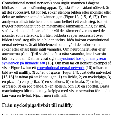
Convolutional neural networks som utgör stommen i dagens
bildbaserade artbestämning-appar. Typiskt för ett sådant nätverk är
att det successivt, bit för bit, söker igenom bilden efter mönster eller
delar av mönster som det känner igen (Figur 13, [15,16,17]). Det
analyserar alltså inte hela bilden som helhet i ett enda steg, istället
bygger neuronnätet upp en matematisk sammanställning av små,
små överlappande bitar och hur väl de stämmer överens med de
mönster som eftersöks. En liten bildruta sveper successivt över
bilden i små steg tills hela bilden täckts. Idén bakom convolutional
neural networks är att bildelement som ingår i det mönster man
söker efter oftast finns intill varandra. Om neuronnätet letar efter
antennerna på en fjäril så är de oftast nära varandra, inte i var sitt
hörn av bilden. Det har visat sig att
synsinnet hos djur analyserar
synintryck på liknande sätt
[18]. Om man tar ett konkret exempel så
visar Figur 14 hur ett
convolutional neural network
[16] tolkar en
bild av ett mållfly,
Trachea atriplicis
(Figur 14). Just detta nätverket
[15,16] är tränat på att känna igen: 1) en livbåt, 2) en nyckelpiga, 3)
en pizza, 4) en paprika, 5) en skolbuss, 6) en koala, 7) en kopp
espresso, 8) en röd panda, 9) en apelsin, och 10) en sportbil. Bästa
matchningen blir mot en nyckelpiga med viss reservation för att det
kan vara en livbåt. Nja… men i alla fall.
Från nyckelpiga/livbåt till mållfly