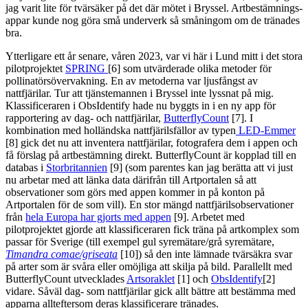
jag varit lite för tvärsäker på det där mötet i Bryssel. Artbestämnings-
appar kunde nog göra små underverk så småningom om de tränades
bra.
Ytterligare ett år senare, våren 2023, var vi här i Lund mitt i det stora
pilotprojektet
SPRING
[6] som utvärderade olika metoder för
pollinatörsövervakning. En av metoderna var ljusfångst av
nattfjärilar. Tur att tjänstemannen i Bryssel inte lyssnat på mig.
Klassificeraren i ObsIdentify hade nu byggts in i en ny app för
rapportering av dag- och nattfjärilar,
ButterflyCount
[7]. I
kombination med holländska nattfjärilsfällor av typen
LED-Emmer
[8] gick det nu att inventera nattfjärilar, fotografera dem i appen och
få förslag på artbestämning direkt. ButterflyCount är kopplad till en
databas i
Storbritannien
[9] (som parentes kan jag berätta att vi just
nu arbetar med att länka data därifrån till Artportalen så att
observationer som görs med appen kommer in på konton på
Artportalen för de som vill). En stor mängd nattfjärilsobservationer
från
hela Europa har gjorts med appen
[9]. Arbetet med
pilotprojektet gjorde att klassificeraren fick träna på artkomplex som
passar för Sverige (till exempel gul syremätare/grå syremätare,
Timandra comae/griseata
[10]) så den inte lämnade tvärsäkra svar
på arter som är svåra eller omöjliga att skilja på bild. Parallellt med
ButterflyCount utvecklades
Artsoraklet
[1] och
ObsIdentify
[2]
vidare. Såväl dag- som nattfjärilar gick allt bättre att bestämma med
apparna allteftersom deras klassificerare tränades.