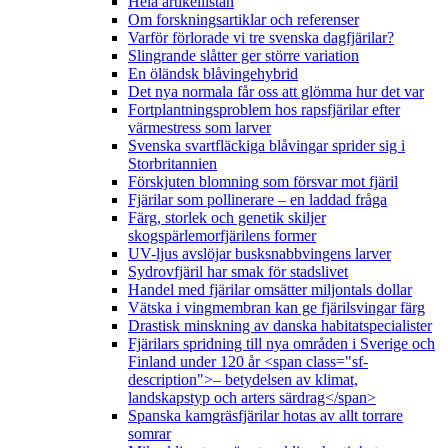
Hela artikellistan
Om forskningsartiklar och referenser
Varför förlorade vi tre svenska dagfjärilar?
Slingrande slåtter ger större variation
En öländsk blåvingehybrid
Det nya normala får oss att glömma hur det var
Fortplantningsproblem hos rapsfjärilar efter
värmestress som larver
Svenska svartfläckiga blåvingar sprider sig i
Storbritannien
Förskjuten blomning som försvar mot fjäril
Fjärilar som pollinerare – en laddad fråga
Färg, storlek och genetik skiljer
skogspärlemorfjärilens former
UV-ljus avslöjar busksnabbvingens larver
Sydrovfjäril har smak för stadslivet
Handel med fjärilar omsätter miljontals dollar
Vätska i vingmembran kan ge fjärilsvingar färg
Drastisk minskning av danska habitatspecialister
Fjärilars spridning till nya områden i Sverige och
Finland under 120 år <span class="sf-
description">– betydelsen av klimat,
landskapstyp och arters särdrag</span>
Spanska kamgräsfjärilar hotas av allt torrare
somrar