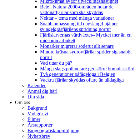
Mikroklimat avgör utvecklingshastighet
Bete i Natura 2000-områden hotar de
väddnätfjärilar som ska skyddas
Nektar – tema med många variationer
Snabb anpassning till dagslängd hjälper
svingelgräsfjärilens spridning norrut
Fjärilslarvernas värdväxter– Mycket mer än en
midsommarbukett
Monarker migrerar söderut allt senare
Mindre kräsna sydrovfjärilar sprider sig snabbt
norrut
Vad tittar du på?
Många slags pollinerare ger större bomullsskörd
Två generationer påfågelöga i Belgien
Vackra fjärilar skyddas oftare än alldagliga
Kalender
Anmäl dig här!
Din sida
Om oss
Bakgrund
Vad gör vi
Filmer
Årsrapporter
Biogeografisk uppföljning
Nyhetsbrev