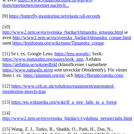
doen/meetnetten/meetnet-nachtvli...
[9]
https://butterfly-monitoring.net/elastic/all-records
[10]
http://www2.nrm.se/en/svenska_fjarilar/t/timandra_griseata.html
se
även
http://www2.nrm.se/en/svenska_fjarilar/t/timandra_comae.html
samt
https://lepiforum.org/wiki/page/Timandra_comae
[11] Se t. ex. Google Lens:
https://lens.google/
, Seek:
https://www.inaturalist.org/pages/seek_app
, Artfakta
https://artfakta.se/sokmedbild
(klassificerare i samarbete
https://www.naturalis.nl/en
som utvecklar Obsidentify). För växter
finns t. ex.
https://plantnet.org/en/
och
https://floraincognita.com/
[12]
https://www.ceh.ac.uk/solutions/equipment/automated-
monitoring-insects-trap
[13]
https://en.wikipedia.org/wiki/If_a_tree_falls_in_a_forest
[14]
http://www2.nrm.se/en/svenska_fjarilar/c/cydalima_perspectalis.html
[15] Wang, Z. J., Turko, R., Shaikh, O., Park, H., Das, N.,