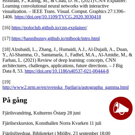
Hohman, F., Kahng, M., & Chau, D. H., (2021) CNN Explainer:
Learning convolutional neural networks with interactive
visualization. – IEEE Trans. Visual. Comput. Graphics 27:1396–
1406.
https://doi.org/10.1109/TVCG.2020.3030418
[16]
https://poloclub.github.io/cnn-explainer/
[17]
https://hannibunny.github.io/mlbook/intro.html
[18] Alzubaidi, L., Zhang, J., Humaidi, A.J., Al-Dujaili, A., Duan,
Y., Al-Shamma, O., Santamaría, J., Fadhel, M.A., Al-Amidie, M., &
Farhan, L. (2021) Review of deep learning: concepts, CNN
architectures, challenges, applications, future directions. – J Big
Data 8, 53.
https://doi.org/10.1186/s40537-021-00444-8
[19]
http://www2.nrm.se/en/svenska_fjarilar/a/autographa_gamma.html
På gång
Fjärilsvandring, Kulturens Östarp 28 juni
Fjärilsexkursion, Konsthallen Norra Kvarken 11 juli
Fjärilsföredrag, Biblioteket i Mjölby, 23 september 18:00