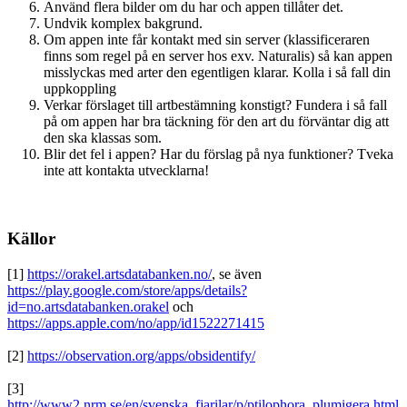
Använd flera bilder om du har och appen tillåter det.
Undvik komplex bakgrund.
Om appen inte får kontakt med sin server (klassificeraren
finns som regel på en server hos exv. Naturalis) så kan appen
misslyckas med arter den egentligen klarar. Kolla i så fall din
uppkoppling
Verkar förslaget till artbestämning konstigt? Fundera i så fall
på om appen har bra täckning för den art du förväntar dig att
den ska klassas som.
Blir det fel i appen? Har du förslag på nya funktioner? Tveka
inte att kontakta utvecklarna!
Källor
[1]
https://orakel.artsdatabanken.no/
, se även
https://play.google.com/store/apps/details?
id=no.artsdatabanken.orakel
och
https://apps.apple.com/no/app/id1522271415
[2]
https://observation.org/apps/obsidentify/
[3]
http://www2.nrm.se/en/svenska_fjarilar/p/ptilophora_plumigera.html