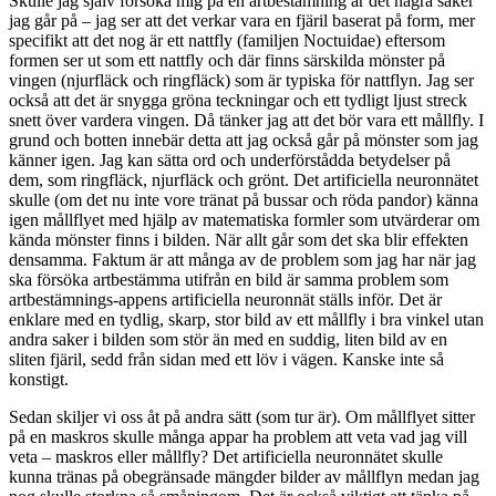
Skulle jag själv försöka mig på en artbestämning är det några saker
jag går på – jag ser att det verkar vara en fjäril baserat på form, mer
specifikt att det nog är ett nattfly (familjen Noctuidae) eftersom
formen ser ut som ett nattfly och där finns särskilda mönster på
vingen (njurfläck och ringfläck) som är typiska för nattflyn. Jag ser
också att det är snygga gröna teckningar och ett tydligt ljust streck
snett över vardera vingen. Då tänker jag att det bör vara ett mållfly. I
grund och botten innebär detta att jag också går på mönster som jag
känner igen. Jag kan sätta ord och underförstådda betydelser på
dem, som ringfläck, njurfläck och grönt. Det artificiella neuronnätet
skulle (om det nu inte vore tränat på bussar och röda pandor) känna
igen mållflyet med hjälp av matematiska formler som utvärderar om
kända mönster finns i bilden. När allt går som det ska blir effekten
densamma. Faktum är att många av de problem som jag har när jag
ska försöka artbestämma utifrån en bild är samma problem som
artbestämnings-appens artificiella neuronnät ställs inför. Det är
enklare med en tydlig, skarp, stor bild av ett mållfly i bra vinkel utan
andra saker i bilden som stör än med en suddig, liten bild av en
sliten fjäril, sedd från sidan med ett löv i vägen. Kanske inte så
konstigt.
Sedan skiljer vi oss åt på andra sätt (som tur är). Om mållflyet sitter
på en maskros skulle många appar ha problem att veta vad jag vill
veta – maskros eller mållfly? Det artificiella neuronnätet skulle
kunna tränas på obegränsade mängder bilder av mållflyn medan jag