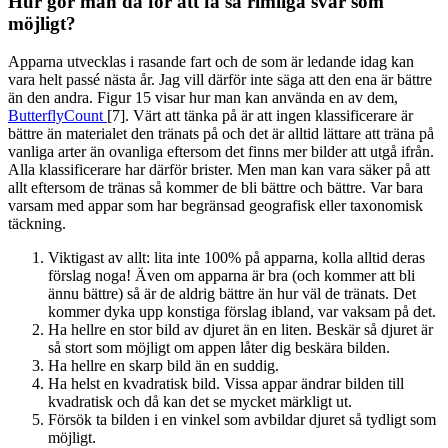
Hur gör man då för att få så rimliga svar som
möjligt?
Apparna utvecklas i rasande fart och de som är ledande idag kan
vara helt passé nästa år. Jag vill därför inte säga att den ena är bättre
än den andra. Figur 15 visar hur man kan använda en av dem,
ButterflyCount
[7]. Värt att tänka på är att ingen klassificerare är
bättre än materialet den tränats på och det är alltid lättare att träna på
vanliga arter än ovanliga eftersom det finns mer bilder att utgå ifrån.
Alla klassificerare har därför brister. Men man kan vara säker på att
allt eftersom de tränas så kommer de bli bättre och bättre. Var bara
varsam med appar som har begränsad geografisk eller taxonomisk
täckning.
Viktigast av allt: lita inte 100% på apparna, kolla alltid deras
förslag noga! Även om apparna är bra (och kommer att bli
ännu bättre) så är de aldrig bättre än hur väl de tränats. Det
kommer dyka upp konstiga förslag ibland, var vaksam på det.
Ha hellre en stor bild av djuret än en liten. Beskär så djuret är
så stort som möjligt om appen låter dig beskära bilden.
Ha hellre en skarp bild än en suddig.
Ha helst en kvadratisk bild. Vissa appar ändrar bilden till
kvadratisk och då kan det se mycket märkligt ut.
Försök ta bilden i en vinkel som avbildar djuret så tydligt som
möjligt.