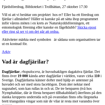
Fjärilsföredrag, Biblioteket i Trollhättan, 27 oktober 17:30
Vill ni att vi berättar om projektet hos er? Eller ha ett föredrag om
fjärilar i allmänhet? Håller ni kanske på att sätta ihop programmet
inför vårens möten i en krets av Naturskyddsföreningen, ett
entomologisk förening eller kanske en fågelklubb?
Skicka epost
eller ring så ser vi om det går att ordna.
Aktiviteter märkta med symbolen
är sådana som organisatören tar
ut en kostnad för.
Arkiv
Vad är dagfjärilar?
Dagfjärilar
,
rhopalocera
, är huvudsakligen dagaktiva fjärilar. Det
finns över
19 000
kända arter dagfjärilar i världen, varav cirka
110
i
Sverige. Dagfjärilarna känner dofter med hjälp av antenner på
huvudet och ser med stora facettögon. Dom äter nektar med
sugsnabel, som kan rullas in och ut. De tre benparen (två hos
Nymphalidae, där är första benparet tillbakabildat!) återfinns på den
slanka kroppens undersida och på ovansidan finns ofta färgstarka
brett triangulära vingar som när de vilar är resta mot varandra över