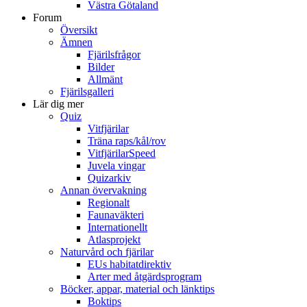
Västra Götaland
Forum
Översikt
Ämnen
Fjärilsfrågor
Bilder
Allmänt
Fjärilsgalleri
Lär dig mer
Quiz
Vitfjärilar
Träna raps/kål/rov
VitfjärilarSpeed
Juvela vingar
Quizarkiv
Annan övervakning
Regionalt
Faunaväkteri
Internationellt
Atlasprojekt
Naturvård och fjärilar
EUs habitatdirektiv
Arter med åtgärdsprogram
Böcker, appar, material och länktips
Boktips