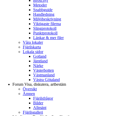
Broschyr
Metoder
Snabbguide
Handledning
Miljöbeskrivning
Viktigaste filerna
Slingprotokoll
Punktprotokoll
Länkar & mer filer
Våra lokaler
Fjärilskarta
Lokala sidor
Gotland
Jämtland
Närke
Västerbotten
Västmanland
Västra Götaland
Forum
Visa, diskutera, artbestäm
Översikt
Ämnen
Fjärilsfrågor
Bilder
Allmänt
Fjärilsgalleri