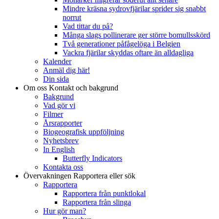
Mindre kräsna sydrovfjärilar sprider sig snabbt
norrut
Vad tittar du på?
Många slags pollinerare ger större bomullsskörd
Två generationer påfågelöga i Belgien
Vackra fjärilar skyddas oftare än alldagliga
Kalender
Anmäl dig här!
Din sida
Om oss
Kontakt och bakgrund
Bakgrund
Vad gör vi
Filmer
Årsrapporter
Biogeografisk uppföljning
Nyhetsbrev
In English
Butterfly Indicators
Kontakta oss
Övervakningen
Rapportera eller sök
Rapportera
Rapportera från punktlokal
Rapportera från slinga
Hur gör man?