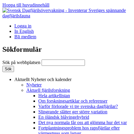
Hoppa till huvudinnehåll
Logga in
In English
Bli medlem
Sökformulär
Sök på webbplatsen
Aktuellt
Nyheter och kalender
Nyheter
Aktuell fjärilsforskning
Hela artikellistan
Om forskningsartiklar och referenser
Varför förlorade vi tre svenska dagfjärilar?
Slingrande slåtter ger större variation
En öländsk blåvingehybrid
Det nya normala får oss att glömma hur det var
Fortplantningsproblem hos rapsfjärilar efter
värmestress som larver