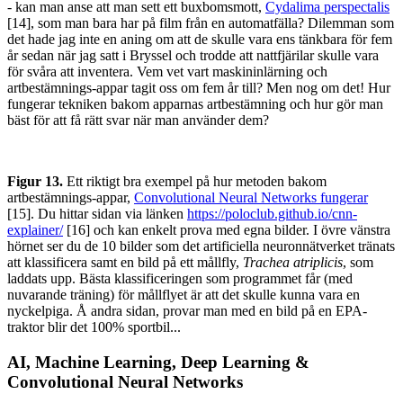
- kan man anse att man sett ett buxbomsmott,
Cydalima perspectalis
[14], som man bara har på film från en automatfälla? Dilemman som
det hade jag inte en aning om att de skulle vara ens tänkbara för fem
år sedan när jag satt i Bryssel och trodde att nattfjärilar skulle vara
för svåra att inventera. Vem vet vart maskininlärning och
artbestämnings-appar tagit oss om fem år till? Men nog om det! Hur
fungerar tekniken bakom apparnas artbestämning och hur gör man
bäst för att få rätt svar när man använder dem?
Figur 13.
Ett riktigt bra exempel på hur metoden bakom
artbestämnings-appar,
Convolutional Neural Networks fungerar
[15]. Du hittar sidan via länken
https://poloclub.github.io/cnn-
explainer/
[16] och kan enkelt prova med egna bilder. I övre vänstra
hörnet ser du de 10 bilder som det artificiella neuronnätverket tränats
att klassificera samt en bild på ett mållfly,
Trachea atriplicis
, som
laddats upp. Bästa klassificeringen som programmet får (med
nuvarande träning) för mållflyet är att det skulle kunna vara en
nyckelpiga. Å andra sidan, provar man med en bild på en EPA-
traktor blir det 100% sportbil...
AI, Machine Learning, Deep Learning &
Convolutional Neural Networks