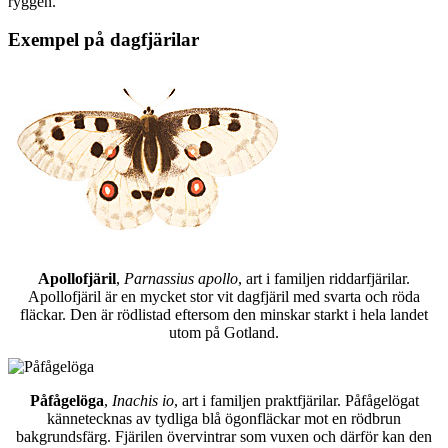
ryggen.
Exempel på dagfjärilar
Apollofjäril
,
Parnassius apollo
, art i familjen riddarfjärilar.
Apollofjäril är en mycket stor vit dagfjäril med svarta och röda
fläckar. Den är rödlistad eftersom den minskar starkt i hela landet
utom på Gotland.
Påfågelöga
,
Inachis io
, art i familjen praktfjärilar. Påfågelögat
kännetecknas av tydliga blå ögonfläckar mot en rödbrun
bakgrundsfärg. Fjärilen övervintrar som vuxen och därför kan den