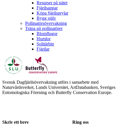
Resurser på nätet
Fjärilsappar
Köpa fjärilsprylar
Bygg själv
Pollinatörsövervakning
Träna på pollinatörer
Blomflugor
Humlor
Solitärbin
Fjärilar
Svensk Dagfjärilsövervakning utförs i samarbete med
Naturvårdsverket, Lunds Universitet, ArtDatabanken, Sveriges
Entomologiska Förening och Butterfly Conservation Europe.
Skriv ett brev
Ring oss