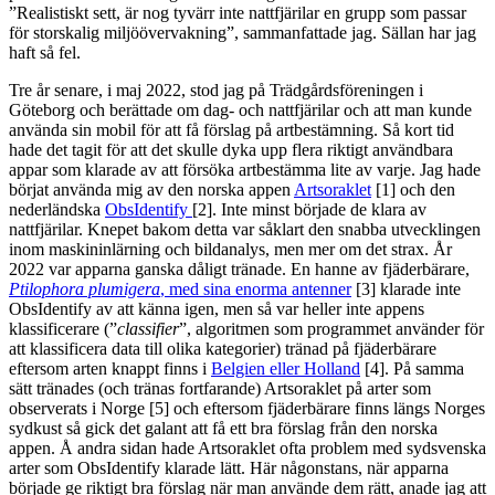
”Realistiskt sett, är nog tyvärr inte nattfjärilar en grupp som passar
för storskalig miljöövervakning”, sammanfattade jag. Sällan har jag
haft så fel.
Tre år senare, i maj 2022, stod jag på Trädgårdsföreningen i
Göteborg och berättade om dag- och nattfjärilar och att man kunde
använda sin mobil för att få förslag på artbestämning. Så kort tid
hade det tagit för att det skulle dyka upp flera riktigt användbara
appar som klarade av att försöka artbestämma lite av varje. Jag hade
börjat använda mig av den norska appen
Artsoraklet
[1] och den
nederländska
ObsIdentify
[2]. Inte minst började de klara av
nattfjärilar. Knepet bakom detta var såklart den snabba utvecklingen
inom maskininlärning och bildanalys, men mer om det strax. År
2022 var apparna ganska dåligt tränade. En hanne av fjäderbärare,
Ptilophora plumigera
, med sina enorma antenner
[3] klarade inte
ObsIdentify av att känna igen, men så var heller inte appens
klassificerare (”
classifier
”, algoritmen som programmet använder för
att klassificera data till olika kategorier) tränad på fjäderbärare
eftersom arten knappt finns i
Belgien eller Holland
[4]. På samma
sätt tränades (och tränas fortfarande) Artsoraklet på arter som
observerats i Norge [5] och eftersom fjäderbärare finns längs Norges
sydkust så gick det galant att få ett bra förslag från den norska
appen. Å andra sidan hade Artsoraklet ofta problem med sydsvenska
arter som ObsIdentify klarade lätt. Här någonstans, när apparna
började ge riktigt bra förslag när man använde dem rätt, anade jag att