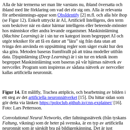
Alla de här termerna ser man lite varstans nu, ibland översatta och
ibland med lite förklaring om vad det rör sig om. Alla är relevanta
för artbestämnings-appar som
ObsIdentify
[2] m.fl. och alla hör ihop
(se Figur 12). Enkelt uttryckt är AI, Artificiell Intelligens, den term
som beskriver när en dator härmar intelligens eller beteende-mönster
hos människor eller andra levande organismer. Maskininlärning
(
Machine Learning
) är i sin tur en kategori inom begreppet AI och
utgör tekniker för att få en dator att ”lära” sig från data utan att
tvinga den använda en uppsättning regler som säger exakt hur den
ska göra. Metoden baseras framförallt på att träna modeller utifrån
data. Djupinlärning (
Deep Learning
) är i sin tur en teknik inom
begreppet Maskininlärning som baseras på vår hjärnas nätverk av
nervceller. Program som inspireras av sådana nätverk av nervceller
kallas artificiella neuronnät.
Figur 14.
Ett mållfly, Trachea atriplicis, och bearbetning av bilden i
ett steg av det
artificiella neuronnätverket
[15]. Du hittar sidan som
gör detta via länken
https://poloclub.github.io/cnn-explainer/
[16].
Foto: Lars Pettersson.
Convolutional Neural Networks
, eller faltningsnätverk (från tyskans
Faltung
, vikning) som de heter på svenska, är en typ av artificiella
neuronnät som är särskilt bra på bildigenkänning. Det är just