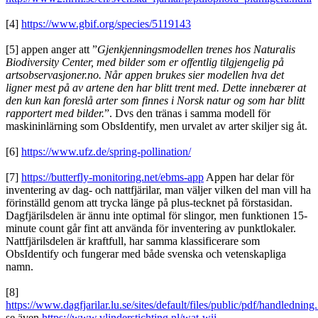
[4]
https://www.gbif.org/species/5119143
[5] appen anger att ”
Gjenkjenningsmodellen trenes hos Naturalis
Biodiversity Center, med bilder som er offentlig tilgjengelig på
artsobservasjoner.no. Når appen brukes sier modellen hva det
ligner mest på av artene den har blitt trent med. Dette innebærer at
den kun kan foreslå arter som finnes i Norsk natur og som har blitt
rapportert med bilder.
”. Dvs den tränas i samma modell för
maskininlärning som ObsIdentify, men urvalet av arter skiljer sig åt.
[6]
https://www.ufz.de/spring-pollination/
[7]
https://butterfly-monitoring.net/ebms-app
Appen har delar för
inventering av dag- och nattfjärilar, man väljer vilken del man vill ha
förinställd genom att trycka länge på plus-tecknet på förstasidan.
Dagfjärilsdelen är ännu inte optimal för slingor, men funktionen 15-
minute count går fint att använda för inventering av punktlokaler.
Nattfjärilsdelen är kraftfull, har samma klassificerare som
ObsIdentify och fungerar med både svenska och vetenskapliga
namn.
[8]
https://www.dagfjarilar.lu.se/sites/default/files/public/pdf/handledning.
se även
https://www.vlinderstichting.nl/wat-wij-