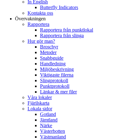
In English
Butterfly Indicators
Kontakta oss
Övervakningen
Rapportera
Rapportera från punktlokal
Rapportera från slinga
Hur gör man?
Broschyr
Metoder
Snabbguide
Handledning
Miljöbeskrivning
Viktigaste filerna
Slingprotokoll
Punktprotokoll
Länkar & mer filer
Våra lokaler
Fjärilskarta
Lokala sidor
Gotland
Jämtland
Närke
Västerbotten
Västmanland