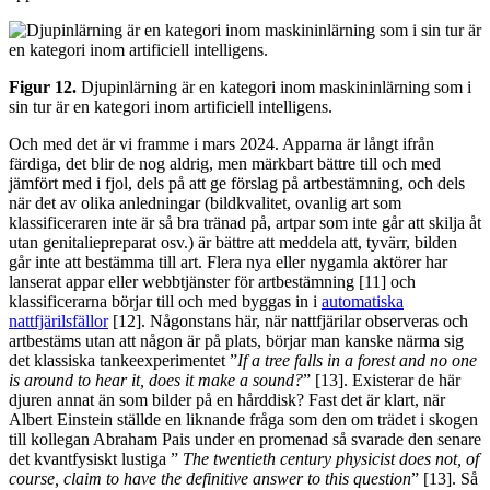
Figur 12.
Djupinlärning är en kategori inom maskininlärning som i
sin tur är en kategori inom artificiell intelligens.
Och med det är vi framme i mars 2024. Apparna är långt ifrån
färdiga, det blir de nog aldrig, men märkbart bättre till och med
jämfört med i fjol, dels på att ge förslag på artbestämning, och dels
när det av olika anledningar (bildkvalitet, ovanlig art som
klassificeraren inte är så bra tränad på, artpar som inte går att skilja åt
utan genitaliepreparat osv.) är bättre att meddela att, tyvärr, bilden
går inte att bestämma till art. Flera nya eller nygamla aktörer har
lanserat appar eller webbtjänster för artbestämning [11] och
klassificerarna börjar till och med byggas in i
automatiska
nattfjärilsfällor
[12]. Någonstans här, när nattfjärilar observeras och
artbestäms utan att någon är på plats, börjar man kanske närma sig
det klassiska tankeexperimentet ”
If a tree falls in a forest and no one
is around to hear it, does it make a sound?
” [13]. Existerar de här
djuren annat än som bilder på en hårddisk? Fast det är klart, när
Albert Einstein ställde en liknande fråga som den om trädet i skogen
till kollegan Abraham Pais under en promenad så svarade den senare
det kvantfysiskt lustiga ”
The twentieth century physicist does not, of
course, claim to have the definitive answer to this question
” [13]. Så