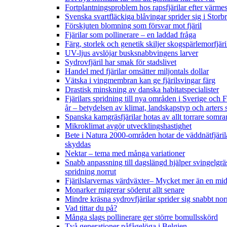
Fortplantningsproblem hos rapsfjärilar efter värmes
Svenska svartfläckiga blåvingar sprider sig i Storb
Förskjuten blomning som försvar mot fjäril
Fjärilar som pollinerare – en laddad fråga
Färg, storlek och genetik skiljer skogspärlemorfjär
UV-ljus avslöjar busksnabbvingens larver
Sydrovfjäril har smak för stadslivet
Handel med fjärilar omsätter miljontals dollar
Vätska i vingmembran kan ge fjärilsvingar färg
Drastisk minskning av danska habitatspecialister
Fjärilars spridning till nya områden i Sverige och
år
– betydelsen av klimat, landskapstyp och arters 
Spanska kamgräsfjärilar hotas av allt torrare somra
Mikroklimat avgör utvecklingshastighet
Bete i Natura 2000-områden hotar de väddnätfjäril
skyddas
Nektar – tema med många variationer
Snabb anpassning till dagslängd hjälper svingelgräs
spridning norrut
Fjärilslarvernas värdväxter– Mycket mer än en m
Monarker migrerar söderut allt senare
Mindre kräsna sydrovfjärilar sprider sig snabbt nor
Vad tittar du på?
Många slags pollinerare ger större bomullsskörd
Två generationer påfågelöga i Belgien