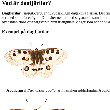
Vad är dagfjärilar?
Dagfjärilar
,
rhopalocera
, är huvudsakligen dagaktiva fjärilar. Det fi
ser med stora facettögon. Dom äter nektar med sugsnabel, som kan rull
ovansidan finns ofta färgstarka brett triangulära vingar som när de vil
Exempel på dagfjärilar
Apollofjäril
,
Parnassius apollo
, art i familjen riddarfjärilar. Apol