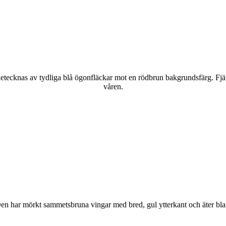
kännetecknas av tydliga blå ögonfläckar mot en rödbrun bakgrundsfärg. Fj
våren.
r. Den har mörkt sammetsbruna vingar med bred, gul ytterkant och äter bla