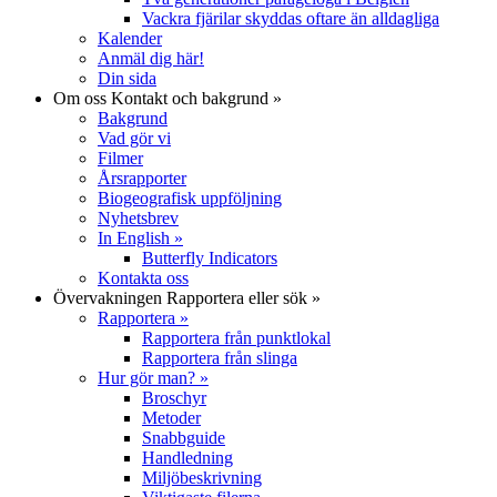
Vackra fjärilar skyddas oftare än alldagliga
Kalender
Anmäl dig här!
Din sida
Om oss
Kontakt och bakgrund
»
Bakgrund
Vad gör vi
Filmer
Årsrapporter
Biogeografisk uppföljning
Nyhetsbrev
In English
»
Butterfly Indicators
Kontakta oss
Övervakningen
Rapportera eller sök
»
Rapportera
»
Rapportera från punktlokal
Rapportera från slinga
Hur gör man?
»
Broschyr
Metoder
Snabbguide
Handledning
Miljöbeskrivning