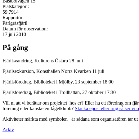
Bastbolvägen 15
Platskategori:
59.7914
Rapportör:
Pärlgräsfjäril
Datum för observation:
17 juli 2010
På gång
Fjärilsvandring, Kulturens Östarp 28 juni
Fjärilsexkursion, Konsthallen Norra Kvarken 11 juli
Fjärilsföredrag, Biblioteket i Mjölby, 23 september 18:00
Fjärilsföredrag, Biblioteket i Trollhättan, 27 oktober 17:30
Vill ni att vi berättar om projektet hos er? Eller ha ett föredrag om f
förening eller kanske en fågelklubb?
Skicka epost eller ring så ser vi 
Aktiviteter märkta med symbolen
är sådana som organisatören tar ut 
Arkiv