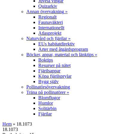
Juvela vingar
Quizarkiv
Annan övervakning
»
Regionalt
Faunaväkteri
Internationellt
Atlasprojekt
Naturvård och fjärilar
»
EUs habitatdirektiv
Arter med åtgärdsprogram
Böcker, appar, material och länktips
»
Boktips
Resurser på nätet
Fjärilsappar
Köpa fjärilsprylar
Bygg själv
Pollinatörsövervakning
Träna på pollinatörer
»
Blomflugor
Humlor
Solitärbin
Fjärilar
Hem
» 18.1073
18.1073