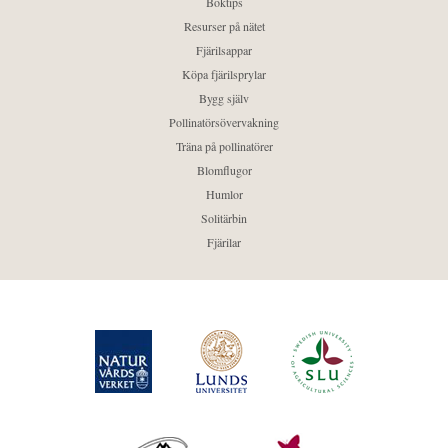
Boktips
Resurser på nätet
Fjärilsappar
Köpa fjärilsprylar
Bygg själv
Pollinatörsövervakning
Träna på pollinatörer
Blomflugor
Humlor
Solitärbin
Fjärilar