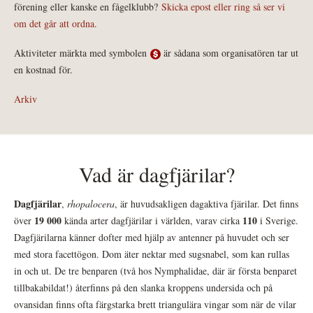
förening eller kanske en fågelklubb?
Skicka epost eller ring så ser vi
om det går att ordna.
Aktiviteter märkta med symbolen
är sådana som organisatören tar ut
en kostnad för.
Arkiv
Vad är dagfjärilar?
Dagfjärilar
,
rhopalocera
, är huvudsakligen dagaktiva fjärilar. Det finns
19 000
110
över
kända arter dagfjärilar i världen, varav cirka
i Sverige.
Dagfjärilarna känner dofter med hjälp av antenner på huvudet och ser
med stora facettögon. Dom äter nektar med sugsnabel, som kan rullas
in och ut. De tre benparen (två hos Nymphalidae, där är första benparet
tillbakabildat!) återfinns på den slanka kroppens undersida och på
ovansidan finns ofta färgstarka brett triangulära vingar som när de vilar