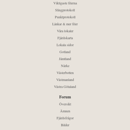
Viktigaste filerna
Slingprotokoll
Punktprotokoll
Länkar & mer filer
Våra lokaler
Fjärilskarta
Lokala sidor
Gotland
Jämtland
Närke
Västerbotten
Västmanland
Västra Götaland
Forum
Översikt
Ämnen
Fjärilsfrågor
Bilder