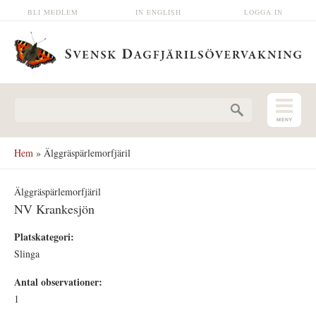
Hoppa till huvudinnehåll
BLI MEDLEM
IN ENGLISH
LOGGA IN
Sökformulär
Hem
» Älggräspärlemorfjäril
Älggräspärlemorfjäril
NV Krankesjön
Platskategori:
Slinga
Antal observationer:
1