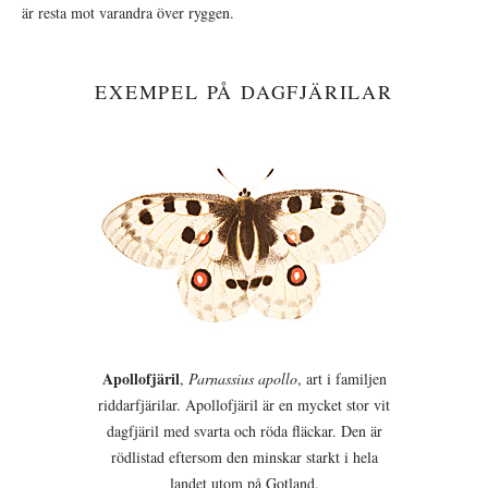
är resta mot varandra över ryggen.
EXEMPEL PÅ DAGFJÄRILAR
Apollofjäril
,
Parnassius apollo
, art i familjen
riddarfjärilar. Apollofjäril är en mycket stor vit
dagfjäril med svarta och röda fläckar. Den är
rödlistad eftersom den minskar starkt i hela
landet utom på Gotland.