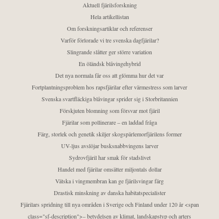
Aktuell fjärilsforskning
Hela artikellistan
Om forskningsartiklar och referenser
Varför förlorade vi tre svenska dagfjärilar?
Slingrande slåtter ger större variation
En öländsk blåvingehybrid
Det nya normala får oss att glömma hur det var
Fortplantningsproblem hos rapsfjärilar efter värmestress som larver
Svenska svartfläckiga blåvingar sprider sig i Storbritannien
Förskjuten blomning som försvar mot fjäril
Fjärilar som pollinerare – en laddad fråga
Färg, storlek och genetik skiljer skogspärlemorfjärilens former
UV-ljus avslöjar busksnabbvingens larver
Sydrovfjäril har smak för stadslivet
Handel med fjärilar omsätter miljontals dollar
Vätska i vingmembran kan ge fjärilsvingar färg
Drastisk minskning av danska habitatspecialister
Fjärilars spridning till nya områden i Sverige och Finland under 120 år <span
class="sf-description">– betydelsen av klimat, landskapstyp och arters