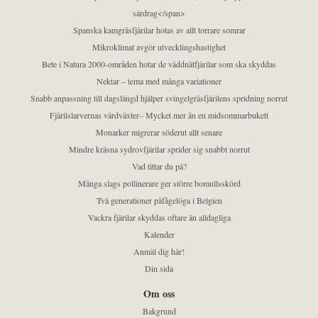
särdrag</span>
Spanska kamgräsfjärilar hotas av allt torrare somrar
Mikroklimat avgör utvecklingshastighet
Bete i Natura 2000-områden hotar de väddnätfjärilar som ska skyddas
Nektar – tema med många variationer
Snabb anpassning till dagslängd hjälper svingelgräsfjärilens spridning norrut
Fjärilslarvernas värdväxter– Mycket mer än en midsommarbukett
Monarker migrerar söderut allt senare
Mindre kräsna sydrovfjärilar sprider sig snabbt norrut
Vad tittar du på?
Många slags pollinerare ger större bomullsskörd
Två generationer påfågelöga i Belgien
Vackra fjärilar skyddas oftare än alldagliga
Kalender
Anmäl dig här!
Din sida
Om oss
Bakgrund