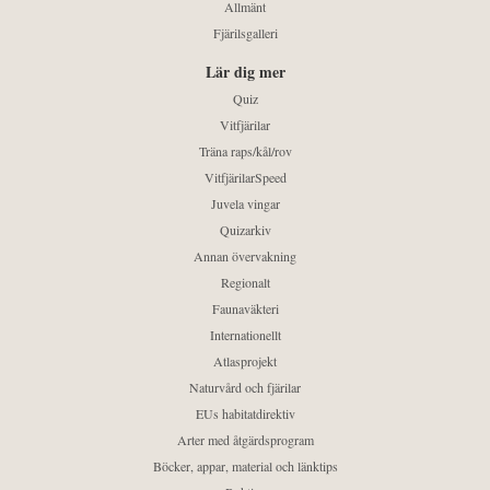
Allmänt
Fjärilsgalleri
Lär dig mer
Quiz
Vitfjärilar
Träna raps/kål/rov
VitfjärilarSpeed
Juvela vingar
Quizarkiv
Annan övervakning
Regionalt
Faunaväkteri
Internationellt
Atlasprojekt
Naturvård och fjärilar
EUs habitatdirektiv
Arter med åtgärdsprogram
Böcker, appar, material och länktips