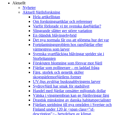
Aktuellt
Nyheter
Aktuell fjärilsforskning
Hela artikellistan
Om forskningsartiklar och referenser
Varför förlorade vi tre svenska dagfjärilar?
Slingrande slåtter ger större variation
En öländsk blåvingehybrid
Det nya normala får oss att glömma hur det var
Fortplantningsproblem hos rapsfjärilar efter
värmestress som larver
Svenska svartfläckiga blåvingar sprider sig i
Storbritannien
Förskjuten blomning som försvar mot fjäril
Fjärilar som pollinerare – en laddad fråga
Färg, storlek och genetik skiljer
skogspärlemorfjärilens former
UV-ljus avslöjar busksnabbvingens larver
Sydrovfjäril har smak för stadslivet
Handel med fjärilar omsätter miljontals dollar
Vätska i vingmembran kan ge fjärilsvingar färg
Drastisk minskning av danska habitatspecialister
Fjärilars spridning till nya områden i Sverige och
Finland under 120 år <span class="sf-
description">– betydelsen av klimat,