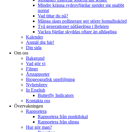
Mindre kräsna sydrovfjärilar sprider sig snabbt
norrut
Vad tittar du på?
Många slags pollinerare ger större bomullsskörd
Två generationer påfågelöga i Belgien
Vackra fjärilar skyddas oftare än alldagliga
Kalender
Anmäl dig här!
Din sida
Om oss
Bakgrund
Vad gör vi
Filmer
Årsrapporter
Biogeografisk uppföljning
Nyhetsbrev
In English
Butterfly Indicators
Kontakta oss
Övervakningen
Rapportera
Rapportera från punktlokal
Rapportera från slinga
Hur gör man?