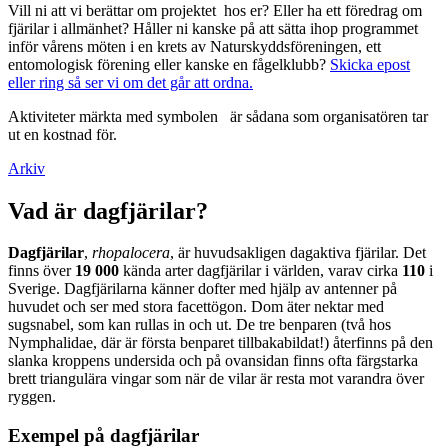
Vill ni att vi berättar om projektet hos er? Eller ha ett föredrag om
fjärilar i allmänhet? Håller ni kanske på att sätta ihop programmet
inför vårens möten i en krets av Naturskyddsföreningen, ett
entomologisk förening eller kanske en fågelklubb?
Skicka epost
eller ring så ser vi om det går att ordna.
Aktiviteter märkta med symbolen
är sådana som organisatören tar
ut en kostnad för.
Arkiv
Vad är dagfjärilar?
Dagfjärilar
,
rhopalocera
, är huvudsakligen dagaktiva fjärilar. Det
finns över
19 000
kända arter dagfjärilar i världen, varav cirka
110
i
Sverige. Dagfjärilarna känner dofter med hjälp av antenner på
huvudet och ser med stora facettögon. Dom äter nektar med
sugsnabel, som kan rullas in och ut. De tre benparen (två hos
Nymphalidae, där är första benparet tillbakabildat!) återfinns på den
slanka kroppens undersida och på ovansidan finns ofta färgstarka
brett triangulära vingar som när de vilar är resta mot varandra över
ryggen.
Exempel på dagfjärilar