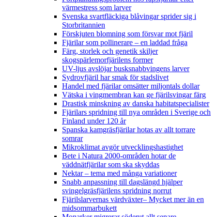
värmestress som larver
Svenska svartfläckiga blåvingar sprider sig i
Storbritannien
Förskjuten blomning som försvar mot fjäril
Fjärilar som pollinerare – en laddad fråga
Färg, storlek och genetik skiljer
skogspärlemorfjärilens former
UV-ljus avslöjar busksnabbvingens larver
Sydrovfjäril har smak för stadslivet
Handel med fjärilar omsätter miljontals dollar
Vätska i vingmembran kan ge fjärilsvingar färg
Drastisk minskning av danska habitatspecialister
Fjärilars spridning till nya områden i Sverige och
Finland under 120 år
Spanska kamgräsfjärilar hotas av allt torrare
somrar
Mikroklimat avgör utvecklingshastighet
Bete i Natura 2000-områden hotar de
väddnätfjärilar som ska skyddas
Nektar – tema med många variationer
Snabb anpassning till dagslängd hjälper
svingelgräsfjärilens spridning norrut
Fjärilslarvernas värdväxter– Mycket mer än en
midsommarbukett
Monarker migrerar söderut allt senare