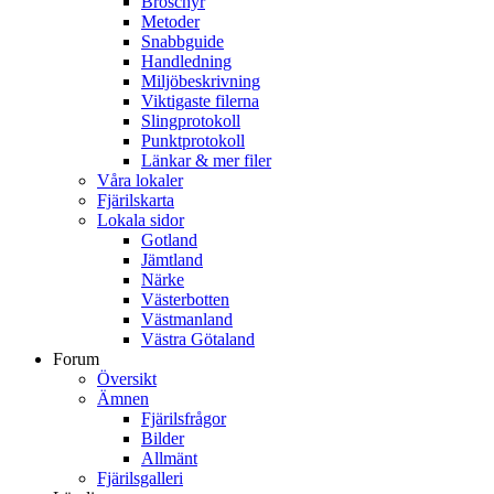
Broschyr
Metoder
Snabbguide
Handledning
Miljöbeskrivning
Viktigaste filerna
Slingprotokoll
Punktprotokoll
Länkar & mer filer
Våra lokaler
Fjärilskarta
Lokala sidor
Gotland
Jämtland
Närke
Västerbotten
Västmanland
Västra Götaland
Forum
Översikt
Ämnen
Fjärilsfrågor
Bilder
Allmänt
Fjärilsgalleri