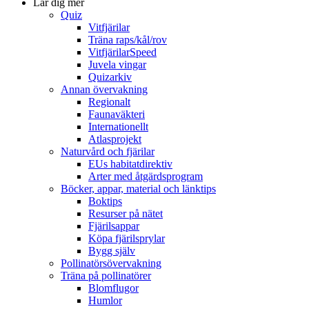
Lär dig mer
Quiz
Vitfjärilar
Träna raps/kål/rov
VitfjärilarSpeed
Juvela vingar
Quizarkiv
Annan övervakning
Regionalt
Faunaväkteri
Internationellt
Atlasprojekt
Naturvård och fjärilar
EUs habitatdirektiv
Arter med åtgärdsprogram
Böcker, appar, material och länktips
Boktips
Resurser på nätet
Fjärilsappar
Köpa fjärilsprylar
Bygg själv
Pollinatörsövervakning
Träna på pollinatörer
Blomflugor
Humlor