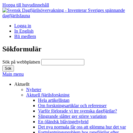
Hoppa till huvudinnehåll
Logga in
In English
Bli medlem
Sökformulär
Sök på webbplatsen
Main menu
Aktuellt
Nyheter
Aktuell fjärilsforskning
Hela artikellistan
Om forskningsartiklar och referenser
Varför förlorade vi tre svenska dagfjärilar?
Slingrande slåtter ger större variation
En öländsk blåvingehybrid
Det nya normala får oss att glömma hur det var
Fortplantningsproblem hos rapsfjärilar efter