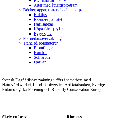
EUs habitatdirektiv
Arter med åtgärdsprogram
Böcker, appar, material och länktips
Boktips
Resurser på nätet
Fjärilsappar
Köpa fjärilsprylar
Bygg själv
Pollinatörsövervakning
Träna på pollinatörer
Blomflugor
Humlor
Solitärbin
Fjärilar
Svensk Dagfjärilsövervakning utförs i samarbete med
Naturvårdsverket, Lunds Universitet, ArtDatabanken, Sveriges
Entomologiska Förening och Butterfly Conservation Europe.
Skriv ett brev
Ring oss