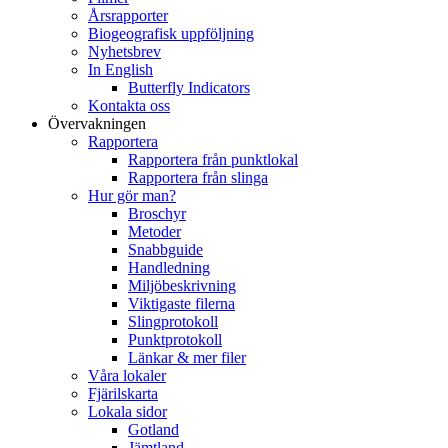
Årsrapporter
Biogeografisk uppföljning
Nyhetsbrev
In English
Butterfly Indicators
Kontakta oss
Övervakningen
Rapportera
Rapportera från punktlokal
Rapportera från slinga
Hur gör man?
Broschyr
Metoder
Snabbguide
Handledning
Miljöbeskrivning
Viktigaste filerna
Slingprotokoll
Punktprotokoll
Länkar & mer filer
Våra lokaler
Fjärilskarta
Lokala sidor
Gotland
Jämtland