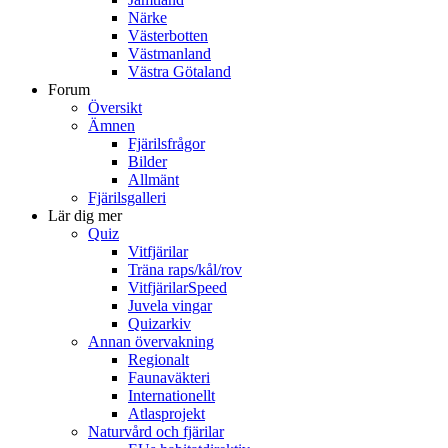
Närke
Västerbotten
Västmanland
Västra Götaland
Forum
Översikt
Ämnen
Fjärilsfrågor
Bilder
Allmänt
Fjärilsgalleri
Lär dig mer
Quiz
Vitfjärilar
Träna raps/kål/rov
VitfjärilarSpeed
Juvela vingar
Quizarkiv
Annan övervakning
Regionalt
Faunaväkteri
Internationellt
Atlasprojekt
Naturvård och fjärilar