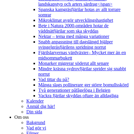
landskapstyp och arters särdrag</span>
Spanska kamgräsfjärilar hotas av allt torrare
somrar
Mikroklimat avgör utvecklingshastighet
Bete i Natura 2000-områden hotar de
väddnätfjärilar som ska skyddas
Nektar – tema med många variationer
Snabb anpassning till dagslängd hjälper
svingelgräsfjärilens spridning norrut
Fjärilslarvernas värdväxter– Mycket mer än en
midsommarbukett
Monarker migrerar söderut allt senare
Mindre kräsna sydrovfjärilar sprider sig snabbt
norrut
Vad tittar du på?
Många slags pollinerare ger större bomullsskörd
Två generationer påfågelöga i Belgien
Vackra fjärilar skyddas oftare än alldagliga
Kalender
Anmäl dig här!
Din sida
Om oss
Bakgrund
Vad gör vi
Filmer