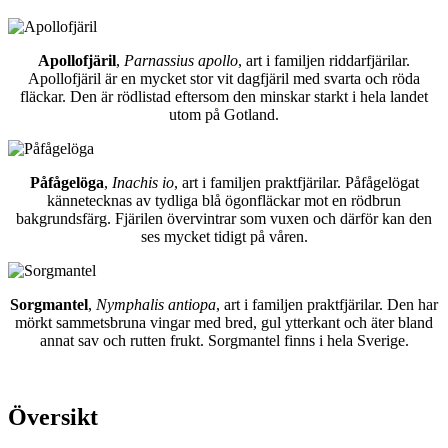
Apollofjäril
,
Parnassius apollo
, art i familjen riddarfjärilar.
Apollofjäril är en mycket stor vit dagfjäril med svarta och röda
fläckar. Den är rödlistad eftersom den minskar starkt i hela landet
utom på Gotland.
Påfågelöga
,
Inachis io
, art i familjen praktfjärilar. Påfågelögat
kännetecknas av tydliga blå ögonfläckar mot en rödbrun
bakgrundsfärg. Fjärilen övervintrar som vuxen och därför kan den
ses mycket tidigt på våren.
Sorgmantel
,
Nymphalis antiopa
, art i familjen praktfjärilar. Den har
mörkt sammetsbruna vingar med bred, gul ytterkant och äter bland
annat sav och rutten frukt. Sorgmantel finns i hela Sverige.
Översikt