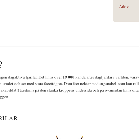
Arkiv
?
19 000
igen dagaktiva fjärilar. Det finns över
kända arter dagfjärilar i världen, vara
huvudet och ser med stora facettögon. Dom äter nektar med sugsnabel, som kan rulla
bakabildat!) återfinns på den slanka kroppens undersida och på ovansidan finns ofta 
yggen.
RILAR