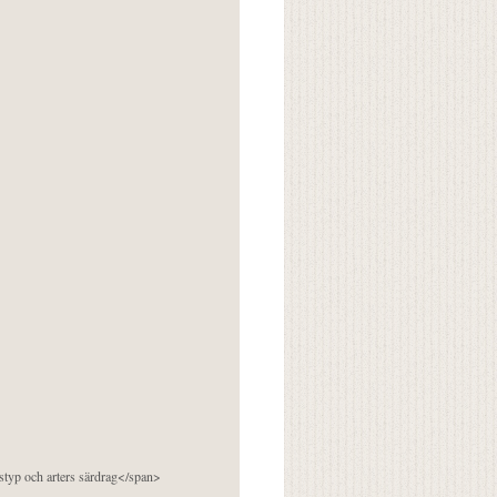
pstyp och arters särdrag</span>