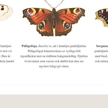
Påfågelöga
Sorgman
 i familjen
,
Inachis io
, art i familjen praktfjärilar.
t stor vit
Påfågelögat kännetecknas av tydliga blå
praktfjäri
r. Den är
ögonfläckar mot en rödbrun bakgrundsfärg. Fjärilen
med bred,
 hela landet
övervintrar som vuxen och därför kan den ses
och rutten
mycket tidigt på våren.