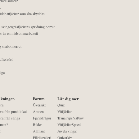
orrare somrar
t
äddnätfjärilar som ska skyddas
 svingelgräsfjärilens spridning norrut
mer än en midsommarbukett
g snabbt norrut
ullsskörd
liga
kningen
Forum
Lär dig mer
era
Översikt
Quiz
ra från punktlokal
Ämnen
Vitfjärilar
ra från slinga
Fjärilsfrågor
Träna raps/kål/rov
 man?
Bilder
VitfjärilarSpeed
r
Allmänt
Juvela vingar
Fjärilsgalleri
Quizarkiv