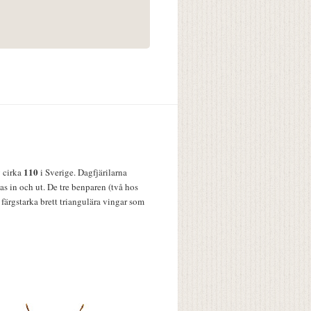
110
v cirka
i Sverige. Dagfjärilarna
s in och ut. De tre benparen (två hos
färgstarka brett triangulära vingar som