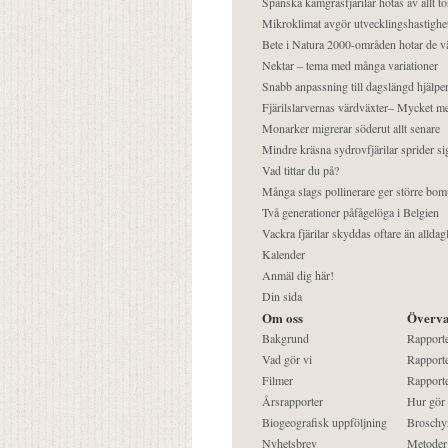
Spanska kamgräsfjärilar hotas av allt t
Mikroklimat avgör utvecklingshastighe
Bete i Natura 2000-områden hotar de v
Nektar – tema med många variationer
Snabb anpassning till dagslängd hjälper
Fjärilslarvernas värdväxter– Mycket 
Monarker migrerar söderut allt senare
Mindre kräsna sydrovfjärilar sprider si
Vad tittar du på?
Många slags pollinerare ger större bom
Två generationer påfågelöga i Belgien
Vackra fjärilar skyddas oftare än alldag
Kalender
Anmäl dig här!
Din sida
Om oss
Överva
Bakgrund
Rapport
Vad gör vi
Rapporte
Filmer
Rapporte
Årsrapporter
Hur gör
Biogeografisk uppföljning
Broschy
Nyhetsbrev
Metoder