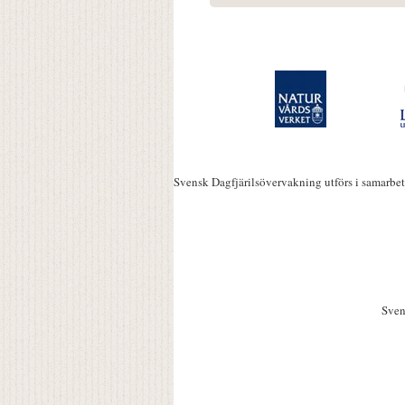
Svensk Dagfjärilsövervakning utförs i samarbe
Sven