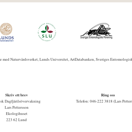
te med Naturvårdsverket, Lunds Universitet, ArtDatabanken, Sveriges Entomologis
Skriv ett brev
Ring oss
sk Dagfjärilsövervakning
Telefon: 046-222 3818 (Lars Petter
Lars Pettersson
Ekologihuset
223 62 Lund