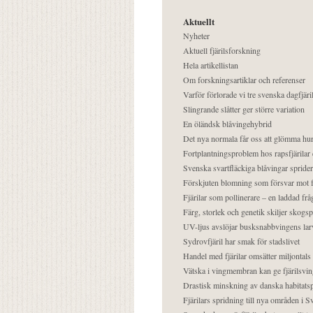
Aktuellt
Nyheter
Aktuell fjärilsforskning
Hela artikellistan
Om forskningsartiklar och referenser
Varför förlorade vi tre svenska dagfjäri
Slingrande slåtter ger större variation
En öländsk blåvingehybrid
Det nya normala får oss att glömma hur
Fortplantningsproblem hos rapsfjärilar 
Svenska svartfläckiga blåvingar sprider 
Förskjuten blomning som försvar mot fj
Fjärilar som pollinerare – en laddad frå
Färg, storlek och genetik skiljer skogs
UV-ljus avslöjar busksnabbvingens lar
Sydrovfjäril har smak för stadslivet
Handel med fjärilar omsätter miljontals 
Vätska i vingmembran kan ge fjärilsvin
Drastisk minskning av danska habitatsp
Fjärilars spridning till nya områden i