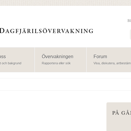
B
Sök
oss
Övervakningen
Forum
t och bakgrund
Rapportera eller sök
Visa, diskutera, artbestäm
PÅ G