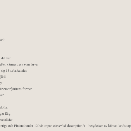
lar?
 det var
efter värmestress som larver
sig i Storbritannien
äril
ga
pärlemorfjärilens former
ver
dollar
gar färg
ecialister
 Sverige och Finland under 120 år <span class="sf-description">– betydelsen av klimat, landska