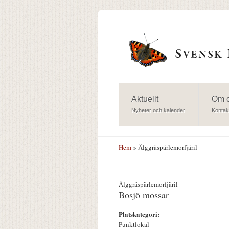
Hoppa till huvudinnehåll
Aktuellt
Om 
Nyheter och kalender
Kontak
Hem
» Älggräspärlemorfjäril
Älggräspärlemorfjäril
Bosjö mossar
Platskategori:
Punktlokal