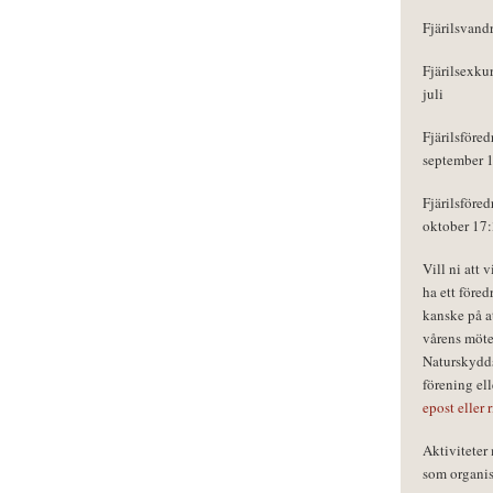
Fjärilsvand
Fjärilsexku
juli
Fjärilsföred
september 
Fjärilsföred
oktober 17
Vill ni att 
ha ett föred
kanske på a
vårens möte
Naturskydds
förening el
epost eller 
Aktivitete
som organisa