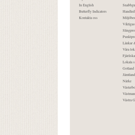
In English
Snabbgu
Butterfly Indicators
Handled
Kontakta oss
Miljöbes
Viktigast
Slingpro
Punktpro
Länkar &
Våra lok
Fjärilska
Lokala s
Gotland
Jämtlan
Närke
Västerbo
Västman
Västra G