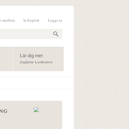
li medlem
In English
Logga in
formulär
Lär dig mer
Dagfjärilar & pollinatörer
ÅNG