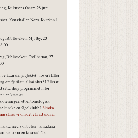
ring, Kulturens Östarp 28 juni
rsion, Konsthallen Norra Kvarken 11
rag, Biblioteket i Mjölby, 23
18:00
rag, Biblioteket i Trollhättan, 27
:30
vi berättar om projektet hos er? Eller
rag om fjärilar i allmänhet? Håller ni
tt sätta ihop programmet inför
n i en krets av
föreningen, ett entomologisk
ler kanske en fågelklubb?
Skicka
ring så ser vi om det går att ordna.
r märkta med symbolen
är sådana
tören tar ut en kostnad för.