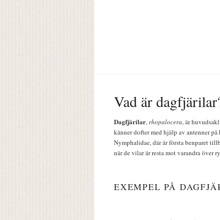
Vad är dagfjärilar
Dagfjärilar
,
rhopalocera
, är huvudsakl
känner dofter med hjälp av antenner på 
Nymphalidae, där är första benparet till
när de vilar är resta mot varandra över r
EXEMPEL PÅ DAGFJÄ