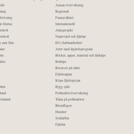
ide
Annan övervakning
ning
Regionalt
krivning
Faunaväkteri
e filerna
Internationellt
tokoll
Atlasprojekt
tokoll
Naturvård och fjärilar
 mer filer
EUs habitatdirektiv
aler
Arter med åtgärdsprogram
rta
Böcker, appar, material och länktips
idor
Boktips
Resurser på nätet
d
Fjärilsappar
Köpa fjärilsprylar
tten
Bygg själv
land
Pollinatörsövervakning
ötaland
Träna på pollinatörer
Blomflugor
Humlor
Solitärbin
Fjärilar