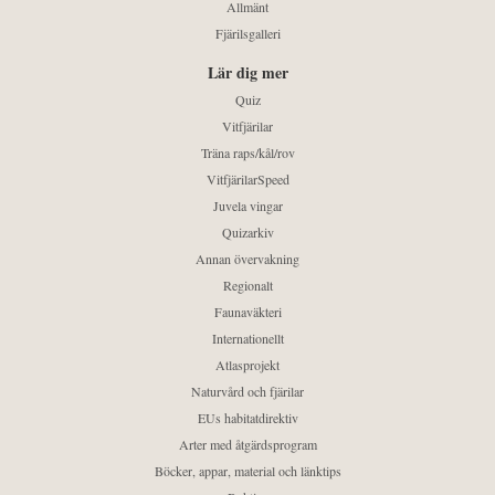
Allmänt
Fjärilsgalleri
Lär dig mer
Quiz
Vitfjärilar
Träna raps/kål/rov
VitfjärilarSpeed
Juvela vingar
Quizarkiv
Annan övervakning
Regionalt
Faunaväkteri
Internationellt
Atlasprojekt
Naturvård och fjärilar
EUs habitatdirektiv
Arter med åtgärdsprogram
Böcker, appar, material och länktips