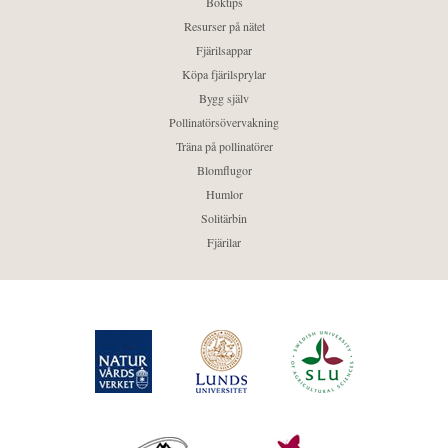
Boktips
Resurser på nätet
Fjärilsappar
Köpa fjärilsprylar
Bygg själv
Pollinatörsövervakning
Träna på pollinatörer
Blomflugor
Humlor
Solitärbin
Fjärilar