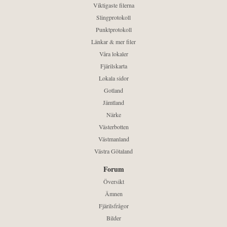
Viktigaste filerna
Slingprotokoll
Punktprotokoll
Länkar & mer filer
Våra lokaler
Fjärilskarta
Lokala sidor
Gotland
Jämtland
Närke
Västerbotten
Västmanland
Västra Götaland
Forum
Översikt
Ämnen
Fjärilsfrågor
Bilder