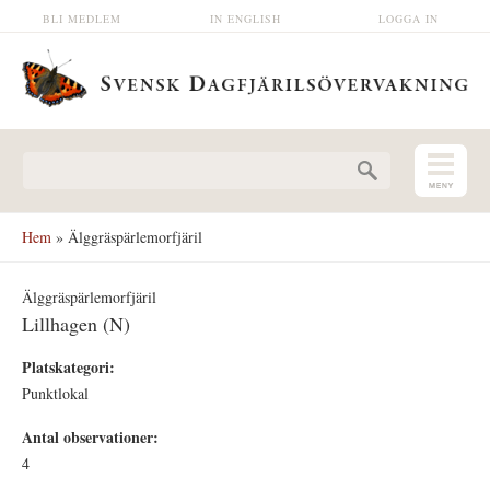
Hoppa till huvudinnehåll
BLI MEDLEM
IN ENGLISH
LOGGA IN
Sökformulär
Hem
» Älggräspärlemorfjäril
Älggräspärlemorfjäril
Lillhagen (N)
Platskategori:
Punktlokal
Antal observationer:
4