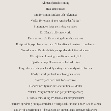
Aktuell fjärilsforskning
Hela artikellistan
Om forskningsartiklar och referenser
Varför förlorade vi tre svenska dagfjärilar?
Slingrande slåtter ger större variation
En öländsk blåvingehybrid
Det nya normala får oss att glömma hur det var
Fortplantningsproblem hos rapsfjärilar efter värmestress som larver
Svenska svartfläckiga blåvingar sprider sig i Storbritannien
Förskjuten blomning som försvar mot fjäril
Fjärilar som pollinerare – en laddad fråga
Färg, storlek och genetik skiljer skogspärlemorfjärilens former
UV-ljus avslöjar busksnabbvingens larver
Sydrovfjäril har smak för stadslivet
Handel med fjärilar omsätter miljontals dollar
Vätska i vingmembran kan ge fjärilsvingar färg
Drastisk minskning av danska habitatspecialister
Fjärilars spridning till nya områden i Sverige och Finland under 120 år <span
class="sf-description">– betydelsen av klimat, landskapstyp och arters