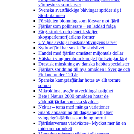
värmestress som larver
Svenska svartfläckiga blåvingar sprider sig i
Storbritannien
Förskjuten blomning som försvar mot fjäril
Fjärilar som pollinerare – en laddad fråga
Färg, storlek och genetik skiljer
skogspärlemorfjärilens former
UV-ljus avslöjar busksnabbvingens larver
Sydrovfjäril har smak för stadslivet
Handel med fjärilar omsätter miljontals dollar
Vätska i vingmembran kan ge fjärilsvingar färg
Drastisk minskning av danska habitatspecialister
Fjärilars spridning till nya områden i Sverige och
Finland under 120 år
Spanska kamgräsfjärilar hotas av allt torrare
somrar
Mikroklimat avgör utvecklingshastighet
Bete i Natura 2000-områden hotar de
väddnätfjärilar som ska skyddas
Nektar – tema med många variationer
Snabb anpassning till dagslängd hjälper
svingelgräsfjärilens spridning norrut
Fjärilslarvernas värdväxter– Mycket mer än en
midsommarbukett
Monarker migrerar söderut allt senare