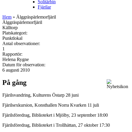
Solitärbin
Fjärilar
Hem
» Älggräspärlemorfjäril
Älggräspärlemorfjäril
Källtorp
Platskategori:
Punktlokal
Antal observationer:
1
Rapportör:
Helena Rygne
Datum för observation:
6 augusti 2010
På gång
Fjärilsvandring, Kulturens Östarp 28 juni
Fjärilsexkursion, Konsthallen Norra Kvarken 11 juli
Fjärilsföredrag, Biblioteket i Mjölby, 23 september 18:00
Fjärilsföredrag, Biblioteket i Trollhättan, 27 oktober 17:30