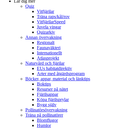
Lär dig mer
Quiz
Vitfjärilar
Träna raps/kål/rov
VitfjärilarSpeed
Juvela vingar
Quizarkiv
Annan övervakning
Regionalt
Faunaväkteri
Internationellt
Atlasprojekt
Naturvård och fjärilar
EUs habitatdirektiv
Arter med åtgärdsprogram
Böcker, appar, material och länktips
Boktips
Resurser på nätet
Fjärilsappar
Köpa fjärilsprylar
Bygg själv
Pollinatörsövervakning
Träna på pollinatörer
Blomflugor
Humlor