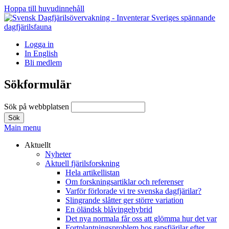
Hoppa till huvudinnehåll
Logga in
In English
Bli medlem
Sökformulär
Sök på webbplatsen
Main menu
Aktuellt
Nyheter
Aktuell fjärilsforskning
Hela artikellistan
Om forskningsartiklar och referenser
Varför förlorade vi tre svenska dagfjärilar?
Slingrande slåtter ger större variation
En öländsk blåvingehybrid
Det nya normala får oss att glömma hur det var
Fortplantningsproblem hos rapsfjärilar efter