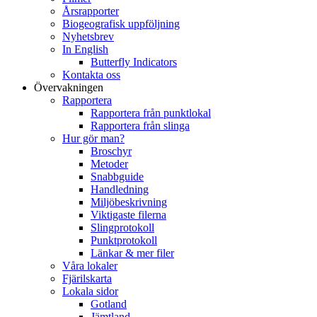
Årsrapporter
Biogeografisk uppföljning
Nyhetsbrev
In English
Butterfly Indicators
Kontakta oss
Övervakningen
Rapportera
Rapportera från punktlokal
Rapportera från slinga
Hur gör man?
Broschyr
Metoder
Snabbguide
Handledning
Miljöbeskrivning
Viktigaste filerna
Slingprotokoll
Punktprotokoll
Länkar & mer filer
Våra lokaler
Fjärilskarta
Lokala sidor
Gotland
Jämtland