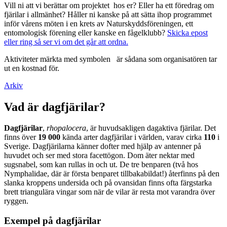
Vill ni att vi berättar om projektet hos er? Eller ha ett föredrag om
fjärilar i allmänhet? Håller ni kanske på att sätta ihop programmet
inför vårens möten i en krets av Naturskyddsföreningen, ett
entomologisk förening eller kanske en fågelklubb?
Skicka epost
eller ring så ser vi om det går att ordna.
Aktiviteter märkta med symbolen
är sådana som organisatören tar
ut en kostnad för.
Arkiv
Vad är dagfjärilar?
Dagfjärilar
,
rhopalocera
, är huvudsakligen dagaktiva fjärilar. Det
finns över
19 000
kända arter dagfjärilar i världen, varav cirka
110
i
Sverige. Dagfjärilarna känner dofter med hjälp av antenner på
huvudet och ser med stora facettögon. Dom äter nektar med
sugsnabel, som kan rullas in och ut. De tre benparen (två hos
Nymphalidae, där är första benparet tillbakabildat!) återfinns på den
slanka kroppens undersida och på ovansidan finns ofta färgstarka
brett triangulära vingar som när de vilar är resta mot varandra över
ryggen.
Exempel på dagfjärilar