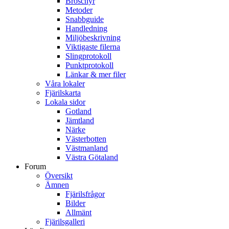
Broschyr
Metoder
Snabbguide
Handledning
Miljöbeskrivning
Viktigaste filerna
Slingprotokoll
Punktprotokoll
Länkar & mer filer
Våra lokaler
Fjärilskarta
Lokala sidor
Gotland
Jämtland
Närke
Västerbotten
Västmanland
Västra Götaland
Forum
Översikt
Ämnen
Fjärilsfrågor
Bilder
Allmänt
Fjärilsgalleri