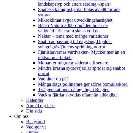
landskapstyp och arters särdrag</span>
Spanska kamgräsfjärilar hotas av allt torrare
somrar
Mikroklimat avgör utvecklingshastighet
Bete i Natura 2000-områden hotar de
väddnätfjärilar som ska skyddas
Nektar – tema med många variationer
Snabb anpassning till dagslängd hjälper
svingelgräsfjärilens spridning norrut
Fjärilslarvernas värdväxter– Mycket mer än en
midsommarbukett
Monarker migrerar söderut allt senare
Mindre kräsna sydrovfjärilar sprider sig snabbt
norrut
Vad tittar du på?
Många slags pollinerare ger större bomullsskörd
Två generationer påfågelöga i Belgien
Vackra fjärilar skyddas oftare än alldagliga
Kalender
Anmäl dig här!
Din sida
Om oss
Bakgrund
Vad gör vi
Filmer