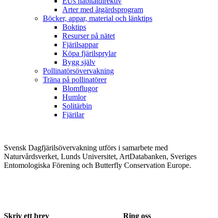
EUs habitatdirektiv
Arter med åtgärdsprogram
Böcker, appar, material och länktips
Boktips
Resurser på nätet
Fjärilsappar
Köpa fjärilsprylar
Bygg själv
Pollinatörsövervakning
Träna på pollinatörer
Blomflugor
Humlor
Solitärbin
Fjärilar
Svensk Dagfjärilsövervakning utförs i samarbete med
Naturvårdsverket, Lunds Universitet, ArtDatabanken, Sveriges
Entomologiska Förening och Butterfly Conservation Europe.
Skriv ett brev
Ring oss