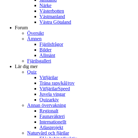
Närke
Västerbotten
Västmanland
Västra Götaland
Forum
Översikt
Ämnen
Fjärilsfrågor
Bilder
Allmänt
Fjärilsgalleri
Lär dig mer
Quiz
Vitfjärilar
Träna raps/kål/rov
VitfjärilarSpeed
Juvela vingar
Quizarkiv
Annan övervakning
Regionalt
Faunaväkteri
Internationellt
Atlasprojekt
Naturvård och fjärilar