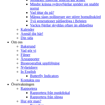
Mindre kräsna sydrovfjärilar sprider sig snabbt
norrut
Vad tittar du på?
Många slags pollinerare ger större bomullsskörd
Två generationer påfågelöga i Belgien
Vackra fjärilar skyddas oftare än alldagliga
Kalender
Anmäl dig här!
Din sida
Om oss
Bakgrund
Vad gör vi
Filmer
Årsrapporter
Biogeografisk uppföljning
Nyhetsbrev
In English
Butterfly Indicators
Kontakta oss
Övervakningen
Rapportera
Rapportera från punktlokal
Rapportera från slinga
Hur gör man?