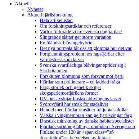
Aktuellt
Nyheter
Aktuell fjärilsforskning
Hela artikellistan
Om forskningsartiklar och referenser
Varför förlorade vi tre svenska dagfjärilar?
Slingrande slåtter ger större variation
En öländsk blåvingehybrid
Det nya normala får oss att glömma hur det var
Fortplantningsproblem hos rapsfjärilar efter
värmestress som larver
Svenska svartfläckiga blåvingar sprider sig i
Storbritannien
Förskjuten blomning som försvar mot fjäril
Fjärilar som pollinerare – en laddad fråga
Färg, storlek och genetik skiljer
skogspärlemorfjärilens former
UV-ljus avslöjar busksnabbvingens larver
Sydrovfjäril har smak för stadslivet
Handel med fjärilar omsätter miljontals dollar
Vätska i vingmembran kan ge fjärilsvingar färg
Drastisk minskning av danska habitatspecialister
Fjärilars spridning till nya områden i Sverige och
Finland under 120 år <span class="sf-
description">– betydelsen av klimat,