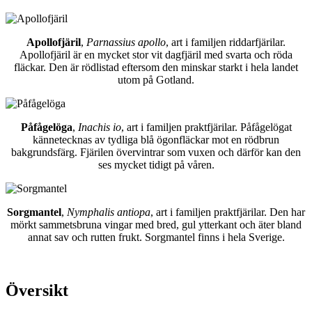
Apollofjäril
,
Parnassius apollo
, art i familjen riddarfjärilar.
Apollofjäril är en mycket stor vit dagfjäril med svarta och röda
fläckar. Den är rödlistad eftersom den minskar starkt i hela landet
utom på Gotland.
Påfågelöga
,
Inachis io
, art i familjen praktfjärilar. Påfågelögat
kännetecknas av tydliga blå ögonfläckar mot en rödbrun
bakgrundsfärg. Fjärilen övervintrar som vuxen och därför kan den
ses mycket tidigt på våren.
Sorgmantel
,
Nymphalis antiopa
, art i familjen praktfjärilar. Den har
mörkt sammetsbruna vingar med bred, gul ytterkant och äter bland
annat sav och rutten frukt. Sorgmantel finns i hela Sverige.
Översikt