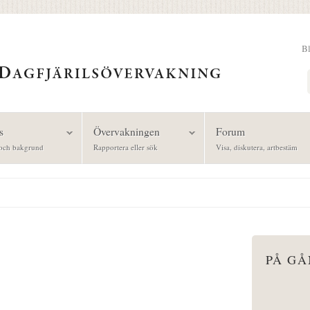
B
Sök
s
Övervakningen
Forum
och bakgrund
Rapportera eller sök
Visa, diskutera, artbestäm
PÅ G