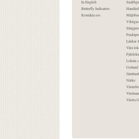
In English
Snabbgu
Butterfly Indicators
Handled
Kontakta oss
Miljöbes
Viktigast
Slingpro
Punktpro
Länkar &
Våra lok
Fjärilska
Lokala s
Gotland
Jämtlan
Närke
Västerbo
Västman
Västra G