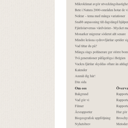
Mikroklimat avgör utvecklingshastighe
Bete i Natura 2000-områden hotar de v
Nektar – tema med många variationer
Snabb anpassning till dagslängd hjälper
Fjärilslarvernas värdväxter– Mycket 
Monarker migrerar söderut allt senare
Mindre kräsna sydrovfjärilar sprider si
Vad tittar du på?
Många slags pollinerare ger större bom
Två generationer påfågelöga i Belgien
Vackra fjärilar skyddas oftare än alldag
Kalender
Anmäl dig här!
Din sida
Om oss
Överva
Bakgrund
Rapport
Vad gör vi
Rapporte
Filmer
Rapporte
Årsrapporter
Hur gör
Biogeografisk uppföljning
Broschy
Nyhetsbrev
Metoder