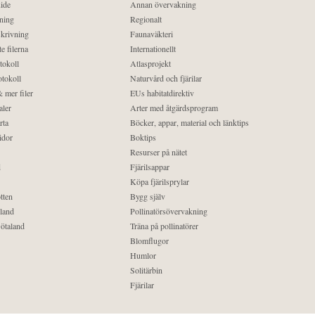
ide
Annan övervakning
ning
Regionalt
krivning
Faunaväkteri
e filerna
Internationellt
tokoll
Atlasprojekt
tokoll
Naturvård och fjärilar
 mer filer
EUs habitatdirektiv
aler
Arter med åtgärdsprogram
rta
Böcker, appar, material och länktips
idor
Boktips
Resurser på nätet
d
Fjärilsappar
Köpa fjärilsprylar
tten
Bygg själv
land
Pollinatörsövervakning
ötaland
Träna på pollinatörer
Blomflugor
Humlor
Solitärbin
Fjärilar