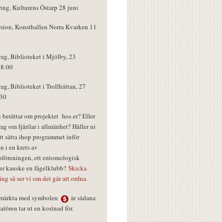
ring, Kulturens Östarp 28 juni
rsion, Konsthallen Norra Kvarken 11
rag, Biblioteket i Mjölby, 23
18:00
rag, Biblioteket i Trollhättan, 27
:30
vi berättar om projektet hos er? Eller
rag om fjärilar i allmänhet? Håller ni
tt sätta ihop programmet inför
n i en krets av
föreningen, ett entomologisk
ler kanske en fågelklubb?
Skicka
ring så ser vi om det går att ordna.
r märkta med symbolen
är sådana
tören tar ut en kostnad för.