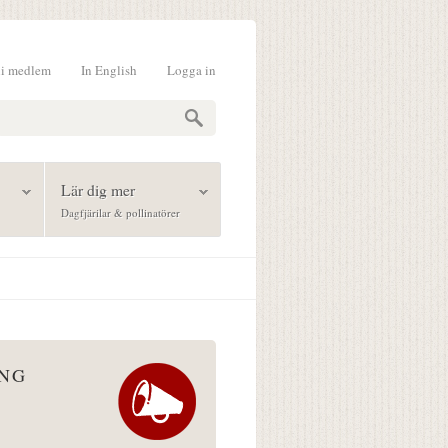
li medlem
In English
Logga in
formulär
Lär dig mer
Dagfjärilar & pollinatörer
ÅNG