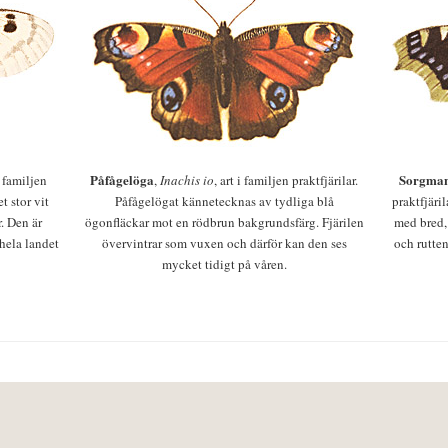
Påfågelöga
Sorgman
 i familjen
,
Inachis io
, art i familjen praktfjärilar.
t stor vit
Påfågelögat kännetecknas av tydliga blå
praktfjäri
r. Den är
ögonfläckar mot en rödbrun bakgrundsfärg. Fjärilen
med bred,
 hela landet
övervintrar som vuxen och därför kan den ses
och rutten
mycket tidigt på våren.