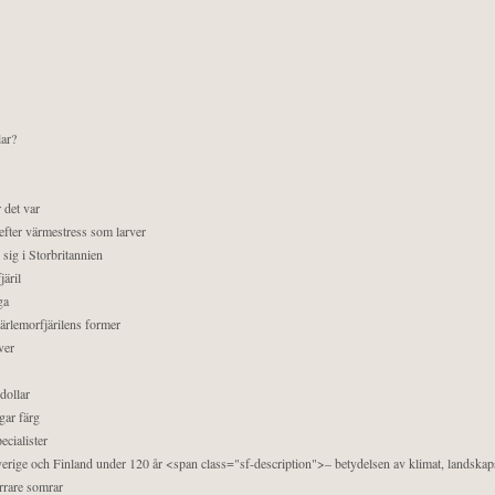
lar?
 det var
efter värmestress som larver
sig i Storbritannien
äril
ga
pärlemorfjärilens former
ver
dollar
gar färg
ecialister
 Sverige och Finland under 120 år <span class="sf-description">– betydelsen av klimat, landska
orrare somrar