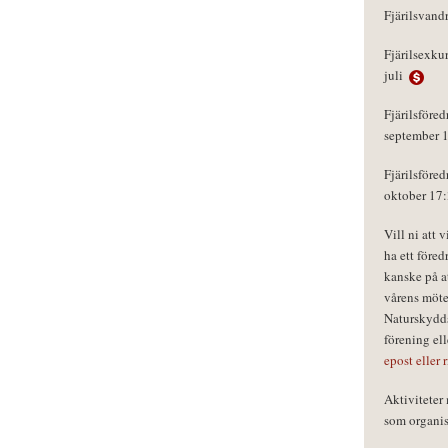
Fjärilsvand
Fjärilsexku
juli
Fjärilsföred
september 
Fjärilsföred
oktober 17
Vill ni att 
ha ett föred
kanske på a
vårens möte
Naturskydds
förening el
epost eller 
Aktivitete
som organisa