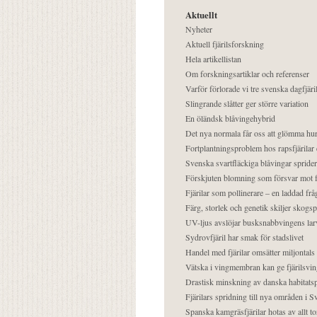
Aktuellt
Nyheter
Aktuell fjärilsforskning
Hela artikellistan
Om forskningsartiklar och referenser
Varför förlorade vi tre svenska dagfjäri
Slingrande slåtter ger större variation
En öländsk blåvingehybrid
Det nya normala får oss att glömma hur
Fortplantningsproblem hos rapsfjärilar 
Svenska svartfläckiga blåvingar sprider 
Förskjuten blomning som försvar mot fj
Fjärilar som pollinerare – en laddad frå
Färg, storlek och genetik skiljer skogs
UV-ljus avslöjar busksnabbvingens lar
Sydrovfjäril har smak för stadslivet
Handel med fjärilar omsätter miljontals 
Vätska i vingmembran kan ge fjärilsvin
Drastisk minskning av danska habitatsp
Fjärilars spridning till nya områden i
Spanska kamgräsfjärilar hotas av allt t