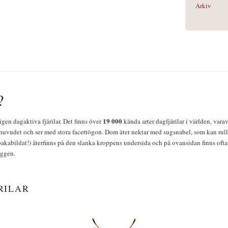
Arkiv
?
19 000
igen dagaktiva fjärilar. Det finns över
kända arter dagfjärilar i världen, vara
huvudet och ser med stora facettögon. Dom äter nektar med sugsnabel, som kan rulla
bakabildat!) återfinns på den slanka kroppens undersida och på ovansidan finns ofta 
yggen.
RILAR