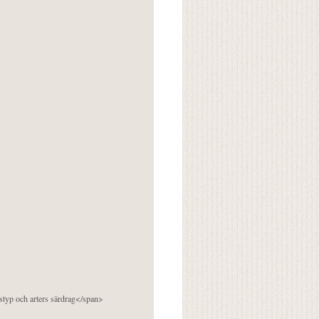
pstyp och arters särdrag</span>