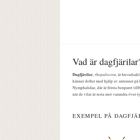
Vad är dagfjärilar
Dagfjärilar
,
rhopalocera
, är huvudsakl
känner dofter med hjälp av antenner på 
Nymphalidae, där är första benparet till
när de vilar är resta mot varandra över r
EXEMPEL PÅ DAGFJÄ