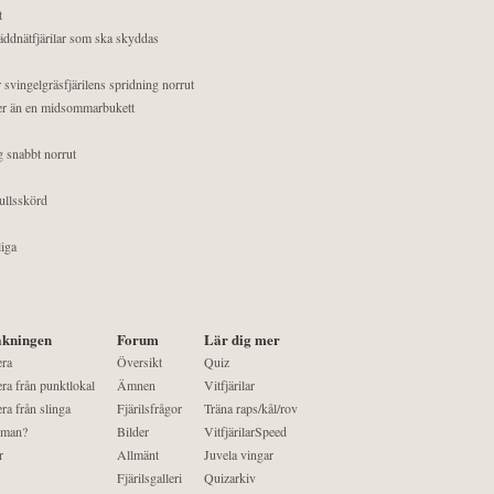
t
äddnätfjärilar som ska skyddas
 svingelgräsfjärilens spridning norrut
mer än en midsommarbukett
g snabbt norrut
ullsskörd
liga
kningen
Forum
Lär dig mer
era
Översikt
Quiz
ra från punktlokal
Ämnen
Vitfjärilar
ra från slinga
Fjärilsfrågor
Träna raps/kål/rov
 man?
Bilder
VitfjärilarSpeed
r
Allmänt
Juvela vingar
Fjärilsgalleri
Quizarkiv