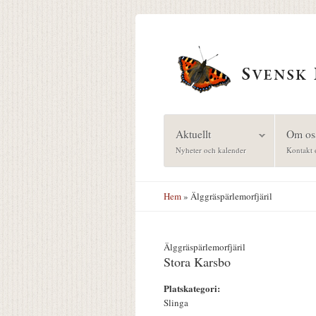
Hoppa till huvudinnehåll
Aktuellt
Om os
Nyheter och kalender
Kontakt 
Hem
» Älggräspärlemorfjäril
Älggräspärlemorfjäril
Stora Karsbo
Platskategori:
Slinga