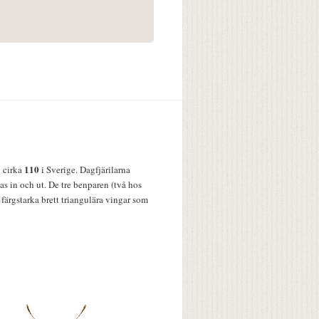
110
v cirka
i Sverige. Dagfjärilarna
s in och ut. De tre benparen (två hos
färgstarka brett triangulära vingar som