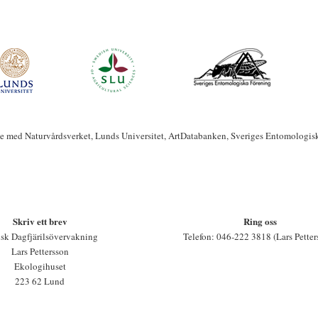
te med Naturvårdsverket, Lunds Universitet, ArtDatabanken, Sveriges Entomologis
Skriv ett brev
Ring oss
sk Dagfjärilsövervakning
Telefon: 046-222 3818 (Lars Petter
Lars Pettersson
Ekologihuset
223 62 Lund