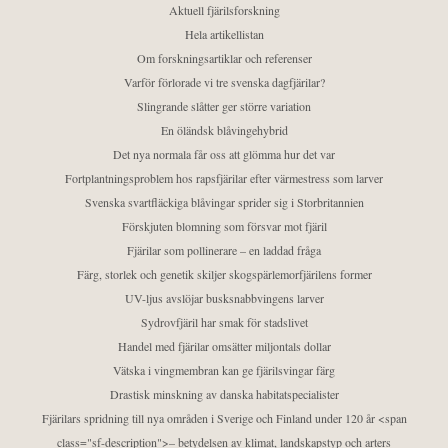
Aktuell fjärilsforskning
Hela artikellistan
Om forskningsartiklar och referenser
Varför förlorade vi tre svenska dagfjärilar?
Slingrande slåtter ger större variation
En öländsk blåvingehybrid
Det nya normala får oss att glömma hur det var
Fortplantningsproblem hos rapsfjärilar efter värmestress som larver
Svenska svartfläckiga blåvingar sprider sig i Storbritannien
Förskjuten blomning som försvar mot fjäril
Fjärilar som pollinerare – en laddad fråga
Färg, storlek och genetik skiljer skogspärlemorfjärilens former
UV-ljus avslöjar busksnabbvingens larver
Sydrovfjäril har smak för stadslivet
Handel med fjärilar omsätter miljontals dollar
Vätska i vingmembran kan ge fjärilsvingar färg
Drastisk minskning av danska habitatspecialister
Fjärilars spridning till nya områden i Sverige och Finland under 120 år <span
class="sf-description">– betydelsen av klimat, landskapstyp och arters