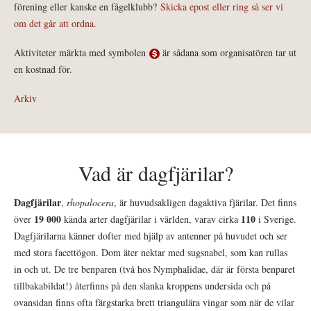
förening eller kanske en fågelklubb?
Skicka epost eller ring så ser vi
om det går att ordna.
Aktiviteter märkta med symbolen
är sådana som organisatören tar ut
en kostnad för.
Arkiv
Vad är dagfjärilar?
Dagfjärilar
,
rhopalocera
, är huvudsakligen dagaktiva fjärilar. Det finns
19 000
110
över
kända arter dagfjärilar i världen, varav cirka
i Sverige.
Dagfjärilarna känner dofter med hjälp av antenner på huvudet och ser
med stora facettögon. Dom äter nektar med sugsnabel, som kan rullas
in och ut. De tre benparen (två hos Nymphalidae, där är första benparet
tillbakabildat!) återfinns på den slanka kroppens undersida och på
ovansidan finns ofta färgstarka brett triangulära vingar som när de vilar