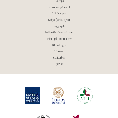
Boktips
Resurser på nätet
Fjärilsappar
Köpa fjärilsprylar
Bygg själv
Pollinatörsövervakning
Träna på pollinatörer
Blomflugor
Humlor
Solitärbin
Fjärilar