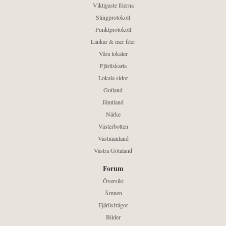
Viktigaste filerna
Slingprotokoll
Punktprotokoll
Länkar & mer filer
Våra lokaler
Fjärilskarta
Lokala sidor
Gotland
Jämtland
Närke
Västerbotten
Västmanland
Västra Götaland
Forum
Översikt
Ämnen
Fjärilsfrågor
Bilder