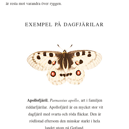
är resta mot varandra över ryggen.
EXEMPEL PÅ DAGFJÄRILAR
Apollofjäril
,
Parnassius apollo
, art i familjen
riddarfjärilar. Apollofjäril är en mycket stor vit
dagfjäril med svarta och röda fläckar. Den är
rödlistad eftersom den minskar starkt i hela
landet utom på Gotland.