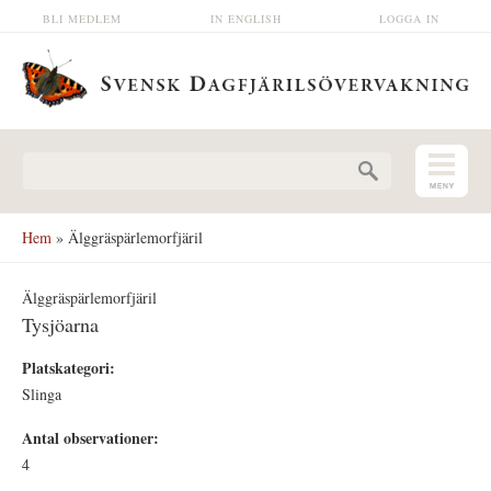
Hoppa till huvudinnehåll
BLI MEDLEM
IN ENGLISH
LOGGA IN
Sökformulär
Hem
» Älggräspärlemorfjäril
Älggräspärlemorfjäril
Tysjöarna
Platskategori:
Slinga
Antal observationer:
4