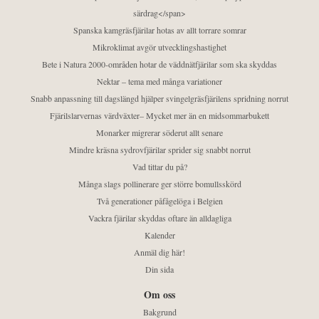
särdrag</span>
Spanska kamgräsfjärilar hotas av allt torrare somrar
Mikroklimat avgör utvecklingshastighet
Bete i Natura 2000-områden hotar de väddnätfjärilar som ska skyddas
Nektar – tema med många variationer
Snabb anpassning till dagslängd hjälper svingelgräsfjärilens spridning norrut
Fjärilslarvernas värdväxter– Mycket mer än en midsommarbukett
Monarker migrerar söderut allt senare
Mindre kräsna sydrovfjärilar sprider sig snabbt norrut
Vad tittar du på?
Många slags pollinerare ger större bomullsskörd
Två generationer påfågelöga i Belgien
Vackra fjärilar skyddas oftare än alldagliga
Kalender
Anmäl dig här!
Din sida
Om oss
Bakgrund