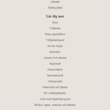
Allmänt
Fjärilsgalleri
Lär dig mer
Quiz
Vitfjärilar
Träna raps/kål/rov
VitfjärilarSpeed
Juvela vingar
Quizarkiv
Annan övervakning
Regionalt
Faunaväkteri
Internationellt
Atlasprojekt
Naturvård och fjärilar
EUs habitatdirektiv
Arter med åtgärdsprogram
Böcker, appar, material och länktips