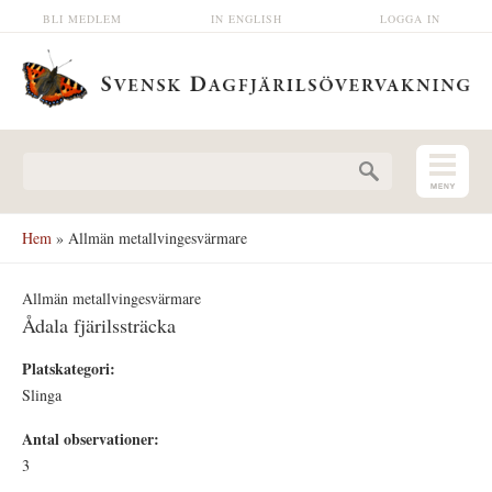
Hoppa till huvudinnehåll
BLI MEDLEM
IN ENGLISH
LOGGA IN
Sökformulär
Hem
» Allmän metallvingesvärmare
Allmän metallvingesvärmare
Ådala fjärilssträcka
Platskategori:
Slinga
Antal observationer:
3