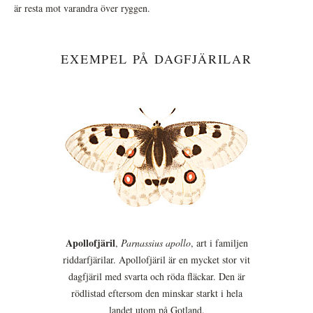
är resta mot varandra över ryggen.
EXEMPEL PÅ DAGFJÄRILAR
Apollofjäril
,
Parnassius apollo
, art i familjen
riddarfjärilar. Apollofjäril är en mycket stor vit
dagfjäril med svarta och röda fläckar. Den är
rödlistad eftersom den minskar starkt i hela
landet utom på Gotland.