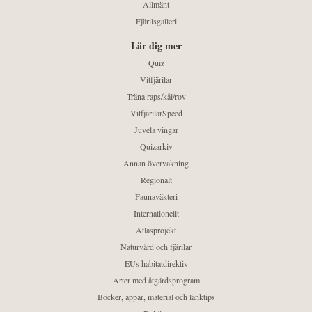
Allmänt
Fjärilsgalleri
Lär dig mer
Quiz
Vitfjärilar
Träna raps/kål/rov
VitfjärilarSpeed
Juvela vingar
Quizarkiv
Annan övervakning
Regionalt
Faunaväkteri
Internationellt
Atlasprojekt
Naturvård och fjärilar
EUs habitatdirektiv
Arter med åtgärdsprogram
Böcker, appar, material och länktips