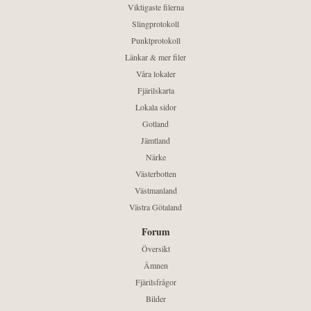
Viktigaste filerna
Slingprotokoll
Punktprotokoll
Länkar & mer filer
Våra lokaler
Fjärilskarta
Lokala sidor
Gotland
Jämtland
Närke
Västerbotten
Västmanland
Västra Götaland
Forum
Översikt
Ämnen
Fjärilsfrågor
Bilder