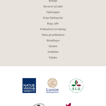
Boktips
Resurser på nätet
Fjärilsappar
Köpa fjärilsprylar
Bygg själv
Pollinatörsövervakning
Träna på pollinatörer
Blomflugor
Humlor
Solitärbin
Fjärilar