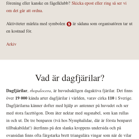
förening eller kanske en fågelklubb?
Skicka epost eller ring så ser vi
om det går att ordna.
Aktiviteter märkta med symbolen
är sådana som organisatören tar ut
en kostnad för.
Arkiv
Vad är dagfjärilar?
Dagfjärilar
,
rhopalocera
, är huvudsakligen dagaktiva fjärilar. Det finns
19 000
110
över
kända arter dagfjärilar i världen, varav cirka
i Sverige.
Dagfjärilarna känner dofter med hjälp av antenner på huvudet och ser
med stora facettögon. Dom äter nektar med sugsnabel, som kan rullas
in och ut. De tre benparen (två hos Nymphalidae, där är första benparet
tillbakabildat!) återfinns på den slanka kroppens undersida och på
ovansidan finns ofta färgstarka brett triangulära vingar som när de vilar