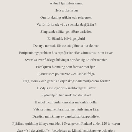
Aktuell fjärilsforskning
Hela artikellistan
Om forskningsartiklar och referenser
Varför förlorade vi tre svenska dagfjärilar?
Slingrande slåtter ger större variation
En öländsk blåvingehybrid
Det nya normala får oss att glömma hur det var
Fortplantningsproblem hos rapsfjärilar efter värmestress som larver
Svenska svartfläckiga blåvingar sprider sig i Storbritannien
Förskjuten blomning som försvar mot fjäril
Fjärilar som pollinerare – en laddad fråga
Färg, storlek och genetik skiljer skogspärlemorfjärilens former
UV-ljus avslöjar busksnabbvingens larver
Sydrovfjäril har smak för stadslivet
Handel med fjärilar omsätter miljontals dollar
Vätska i vingmembran kan ge fjärilsvingar färg
Drastisk minskning av danska habitatspecialister
Fjärilars spridning till nya områden i Sverige och Finland under 120 år <span
class="sf-description">– betydelsen av klimat, landskapstyp och arters