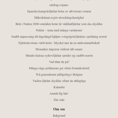
särdrag</span>
Spanska kamgräsfjärilar hotas av allt torrare somrar
Mikroklimat avgör utvecklingshastighet
Bete i Natura 2000-områden hotar de väddnätfjärilar som ska skyddas
Nektar – tema med många variationer
Snabb anpassning till dagslängd hjälper svingelgräsfjärilens spridning norrut
Fjärilslarvernas värdväxter– Mycket mer än en midsommarbukett
Monarker migrerar söderut allt senare
Mindre kräsna sydrovfjärilar sprider sig snabbt norrut
Vad tittar du på?
Många slags pollinerare ger större bomullsskörd
Två generationer påfågelöga i Belgien
Vackra fjärilar skyddas oftare än alldagliga
Kalender
Anmäl dig här!
Din sida
Om oss
Bakgrund