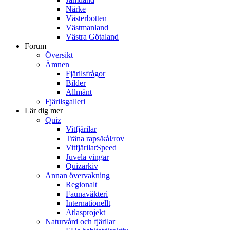
Närke
Västerbotten
Västmanland
Västra Götaland
Forum
Översikt
Ämnen
Fjärilsfrågor
Bilder
Allmänt
Fjärilsgalleri
Lär dig mer
Quiz
Vitfjärilar
Träna raps/kål/rov
VitfjärilarSpeed
Juvela vingar
Quizarkiv
Annan övervakning
Regionalt
Faunaväkteri
Internationellt
Atlasprojekt
Naturvård och fjärilar