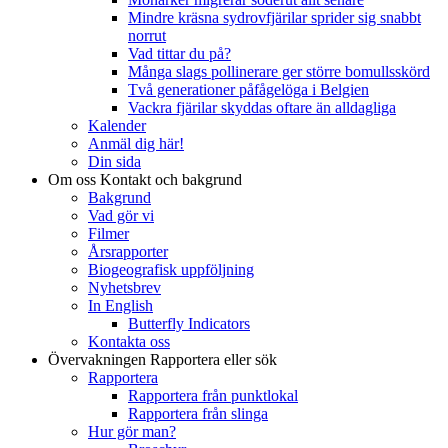
Mindre kräsna sydrovfjärilar sprider sig snabbt
norrut
Vad tittar du på?
Många slags pollinerare ger större bomullsskörd
Två generationer påfågelöga i Belgien
Vackra fjärilar skyddas oftare än alldagliga
Kalender
Anmäl dig här!
Din sida
Om oss
Kontakt och bakgrund
Bakgrund
Vad gör vi
Filmer
Årsrapporter
Biogeografisk uppföljning
Nyhetsbrev
In English
Butterfly Indicators
Kontakta oss
Övervakningen
Rapportera eller sök
Rapportera
Rapportera från punktlokal
Rapportera från slinga
Hur gör man?