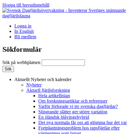
Hoppa till huvudinnehåll
Logga in
In English
Bli medlem
Sökformulär
Sök på webbplatsen
Aktuellt
Nyheter och kalender
Nyheter
Aktuell fjärilsforskning
Hela artikellistan
Om forskningsartiklar och referenser
Varför förlorade vi tre svenska dagfjärilar?
Slingrande slåtter ger större variation
En öländsk blåvingehybrid
Det nya normala får oss att glömma hur det var
Fortplantningsproblem hos rapsfjärilar efter
värmestress som larver