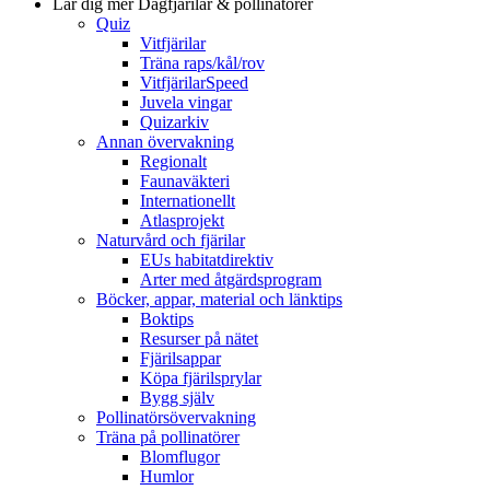
Lär dig mer
Dagfjärilar & pollinatörer
Quiz
Vitfjärilar
Träna raps/kål/rov
VitfjärilarSpeed
Juvela vingar
Quizarkiv
Annan övervakning
Regionalt
Faunaväkteri
Internationellt
Atlasprojekt
Naturvård och fjärilar
EUs habitatdirektiv
Arter med åtgärdsprogram
Böcker, appar, material och länktips
Boktips
Resurser på nätet
Fjärilsappar
Köpa fjärilsprylar
Bygg själv
Pollinatörsövervakning
Träna på pollinatörer
Blomflugor
Humlor