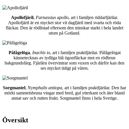
Apollofjäril
,
Parnassius apollo
, art i familjen riddarfjärilar.
Apollofjäril är en mycket stor vit dagfjäril med svarta och röda
fläckar. Den är rödlistad eftersom den minskar starkt i hela landet
utom på Gotland.
Påfågelöga
,
Inachis io
, art i familjen praktfjärilar. Påfågelögat
kännetecknas av tydliga blå ögonfläckar mot en rödbrun
bakgrundsfärg. Fjärilen övervintrar som vuxen och därför kan den
ses mycket tidigt på våren.
Sorgmantel
,
Nymphalis antiopa
, art i familjen praktfjärilar. Den har
mörkt sammetsbruna vingar med bred, gul ytterkant och äter bland
annat sav och rutten frukt. Sorgmantel finns i hela Sverige.
Översikt