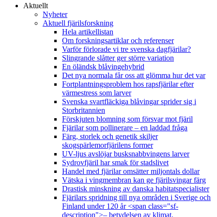
Aktuellt
Nyheter
Aktuell fjärilsforskning
Hela artikellistan
Om forskningsartiklar och referenser
Varför förlorade vi tre svenska dagfjärilar?
Slingrande slåtter ger större variation
En öländsk blåvingehybrid
Det nya normala får oss att glömma hur det var
Fortplantningsproblem hos rapsfjärilar efter
värmestress som larver
Svenska svartfläckiga blåvingar sprider sig i
Storbritannien
Förskjuten blomning som försvar mot fjäril
Fjärilar som pollinerare – en laddad fråga
Färg, storlek och genetik skiljer
skogspärlemorfjärilens former
UV-ljus avslöjar busksnabbvingens larver
Sydrovfjäril har smak för stadslivet
Handel med fjärilar omsätter miljontals dollar
Vätska i vingmembran kan ge fjärilsvingar färg
Drastisk minskning av danska habitatspecialister
Fjärilars spridning till nya områden i Sverige och
Finland under 120 år <span class="sf-
description">– betydelsen av klimat,