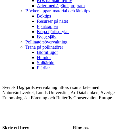
EUs habitatdirektiv
Arter med åtgärdsprogram
Böcker, appar, material och länktips
Boktips
Resurser på nätet
Fjärilsappar
Köpa fjärilsprylar
Bygg själv
Pollinatörsövervakning
Träna på pollinatörer
Blomflugor
Humlor
Solitärbin
Fjärilar
Svensk Dagfjärilsövervakning utförs i samarbete med
Naturvårdsverket, Lunds Universitet, ArtDatabanken, Sveriges
Entomologiska Förening och Butterfly Conservation Europe.
Skriv ett brev
Ring oss