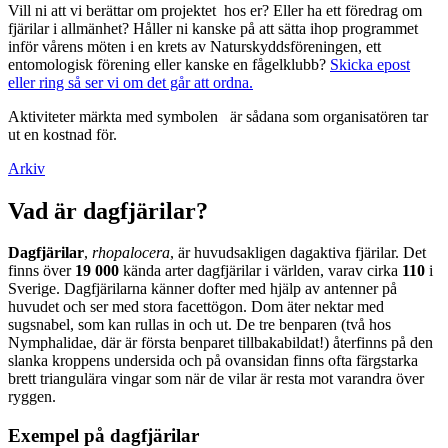
Vill ni att vi berättar om projektet hos er? Eller ha ett föredrag om
fjärilar i allmänhet? Håller ni kanske på att sätta ihop programmet
inför vårens möten i en krets av Naturskyddsföreningen, ett
entomologisk förening eller kanske en fågelklubb?
Skicka epost
eller ring så ser vi om det går att ordna.
Aktiviteter märkta med symbolen
är sådana som organisatören tar
ut en kostnad för.
Arkiv
Vad är dagfjärilar?
Dagfjärilar
,
rhopalocera
, är huvudsakligen dagaktiva fjärilar. Det
finns över
19 000
kända arter dagfjärilar i världen, varav cirka
110
i
Sverige. Dagfjärilarna känner dofter med hjälp av antenner på
huvudet och ser med stora facettögon. Dom äter nektar med
sugsnabel, som kan rullas in och ut. De tre benparen (två hos
Nymphalidae, där är första benparet tillbakabildat!) återfinns på den
slanka kroppens undersida och på ovansidan finns ofta färgstarka
brett triangulära vingar som när de vilar är resta mot varandra över
ryggen.
Exempel på dagfjärilar