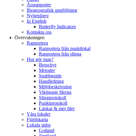
Årsrapporter
Biogeografisk uppföljning
Nyhetsbrev
In English
Butterfly Indicators
Kontakta oss
Övervakningen
Rapportera
Rapportera från punktlokal
Rapportera från slinga
Hur gör man?
Broschyr
Metoder
Snabbguide
Handledning
Miljöbeskrivning
Viktigaste filerna
Slingprotokoll
Punktprotokoll
Länkar & mer filer
Våra lokaler
Fjärilskarta
Lokala sidor
Gotland
Jämtland