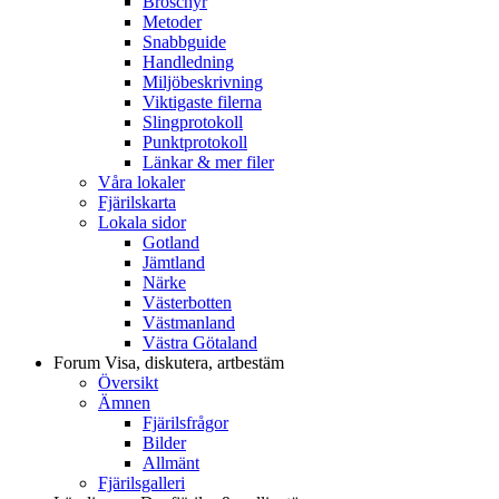
Broschyr
Metoder
Snabbguide
Handledning
Miljöbeskrivning
Viktigaste filerna
Slingprotokoll
Punktprotokoll
Länkar & mer filer
Våra lokaler
Fjärilskarta
Lokala sidor
Gotland
Jämtland
Närke
Västerbotten
Västmanland
Västra Götaland
Forum
Visa, diskutera, artbestäm
Översikt
Ämnen
Fjärilsfrågor
Bilder
Allmänt
Fjärilsgalleri