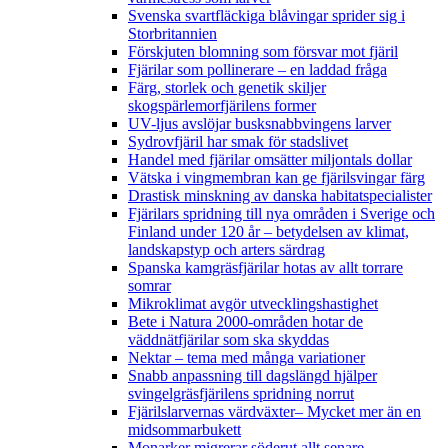
Svenska svartfläckiga blåvingar sprider sig i
Storbritannien
Förskjuten blomning som försvar mot fjäril
Fjärilar som pollinerare – en laddad fråga
Färg, storlek och genetik skiljer
skogspärlemorfjärilens former
UV-ljus avslöjar busksnabbvingens larver
Sydrovfjäril har smak för stadslivet
Handel med fjärilar omsätter miljontals dollar
Vätska i vingmembran kan ge fjärilsvingar färg
Drastisk minskning av danska habitatspecialister
Fjärilars spridning till nya områden i Sverige och
Finland under 120 år
– betydelsen av klimat,
landskapstyp och arters särdrag
Spanska kamgräsfjärilar hotas av allt torrare
somrar
Mikroklimat avgör utvecklingshastighet
Bete i Natura 2000-områden hotar de
väddnätfjärilar som ska skyddas
Nektar – tema med många variationer
Snabb anpassning till dagslängd hjälper
svingelgräsfjärilens spridning norrut
Fjärilslarvernas värdväxter– Mycket mer än en
midsommarbukett
Monarker migrerar söderut allt senare