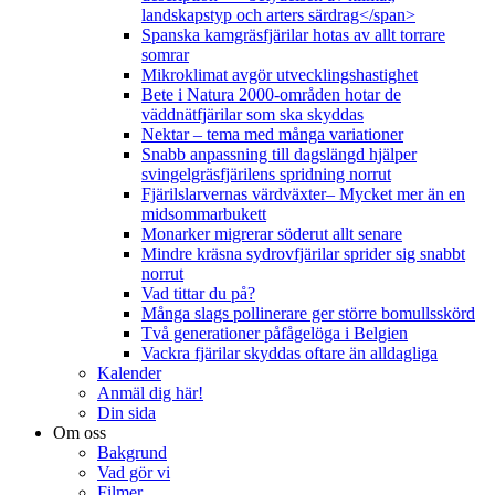
landskapstyp och arters särdrag</span>
Spanska kamgräsfjärilar hotas av allt torrare
somrar
Mikroklimat avgör utvecklingshastighet
Bete i Natura 2000-områden hotar de
väddnätfjärilar som ska skyddas
Nektar – tema med många variationer
Snabb anpassning till dagslängd hjälper
svingelgräsfjärilens spridning norrut
Fjärilslarvernas värdväxter– Mycket mer än en
midsommarbukett
Monarker migrerar söderut allt senare
Mindre kräsna sydrovfjärilar sprider sig snabbt
norrut
Vad tittar du på?
Många slags pollinerare ger större bomullsskörd
Två generationer påfågelöga i Belgien
Vackra fjärilar skyddas oftare än alldagliga
Kalender
Anmäl dig här!
Din sida
Om oss
Bakgrund
Vad gör vi
Filmer