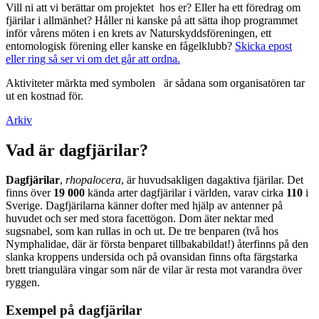
Vill ni att vi berättar om projektet hos er? Eller ha ett föredrag om
fjärilar i allmänhet? Håller ni kanske på att sätta ihop programmet
inför vårens möten i en krets av Naturskyddsföreningen, ett
entomologisk förening eller kanske en fågelklubb?
Skicka epost
eller ring så ser vi om det går att ordna.
Aktiviteter märkta med symbolen
är sådana som organisatören tar
ut en kostnad för.
Arkiv
Vad är dagfjärilar?
Dagfjärilar
,
rhopalocera
, är huvudsakligen dagaktiva fjärilar. Det
finns över
19 000
kända arter dagfjärilar i världen, varav cirka
110
i
Sverige. Dagfjärilarna känner dofter med hjälp av antenner på
huvudet och ser med stora facettögon. Dom äter nektar med
sugsnabel, som kan rullas in och ut. De tre benparen (två hos
Nymphalidae, där är första benparet tillbakabildat!) återfinns på den
slanka kroppens undersida och på ovansidan finns ofta färgstarka
brett triangulära vingar som när de vilar är resta mot varandra över
ryggen.
Exempel på dagfjärilar