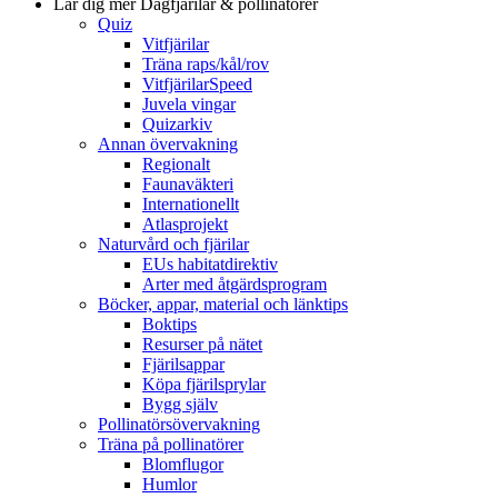
Lär dig mer
Dagfjärilar & pollinatörer
Quiz
Vitfjärilar
Träna raps/kål/rov
VitfjärilarSpeed
Juvela vingar
Quizarkiv
Annan övervakning
Regionalt
Faunaväkteri
Internationellt
Atlasprojekt
Naturvård och fjärilar
EUs habitatdirektiv
Arter med åtgärdsprogram
Böcker, appar, material och länktips
Boktips
Resurser på nätet
Fjärilsappar
Köpa fjärilsprylar
Bygg själv
Pollinatörsövervakning
Träna på pollinatörer
Blomflugor
Humlor