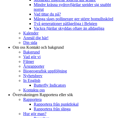
Mindre kräsna sydrovfjärilar sprider sig snabbt
norrut
Vad tittar du på?
Många slags pollinerare ger större bomullsskörd
Två generationer påfågelöga i Belgien
Vackra fjärilar skyddas oftare än alldagliga
Kalender
Anmäl dig här!
Din sida
Om oss
Kontakt och bakgrund
Bakgrund
Vad gör vi
Filmer
Årsrapporter
Biogeografisk uppföljning
Nyhetsbrev
In English
Butterfly Indicators
Kontakta oss
Övervakningen
Rapportera eller sök
Rapportera
Rapportera från punktlokal
Rapportera från slinga
Hur gör man?