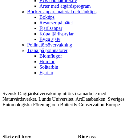
EUs habitatdirektiv
Arter med åtgärdsprogram
Böcker, appar, material och länktips
Boktips
Resurser på nätet
Fjärilsappar
Köpa fjärilsprylar
Bygg själv
Pollinatörsövervakning
Träna på pollinatörer
Blomflugor
Humlor
Solitärbin
Fjärilar
Svensk Dagfjärilsövervakning utförs i samarbete med
Naturvårdsverket, Lunds Universitet, ArtDatabanken, Sveriges
Entomologiska Förening och Butterfly Conservation Europe.
Skriv ett brev
Ring oss