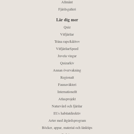
Allmänt
Fjärilsgalleri
Lär dig mer
Quiz
Vitfjärilar
Träna raps/kål/rov
VitfjärilarSpeed
Juvela vingar
Quizarkiv
Annan övervakning
Regionalt
Faunaväkteri
Internationellt
Atlasprojekt
Naturvård och fjärilar
EUs habitatdirektiv
Arter med åtgärdsprogram
Böcker, appar, material och länktips