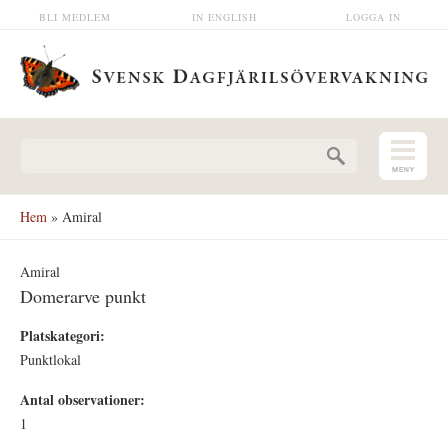
Hoppa till huvudinnehåll
BLI MEDLEM
IN ENGLISH
LOGGA IN
Sökformulär
Hem
» Amiral
Amiral
Domerarve punkt
Platskategori:
Punktlokal
Antal observationer:
1