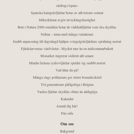
särdrag</span>
Spanska kamgräsfjärilar hotas av allt torrare somrar
Mikroklimat avgör utvecklingshastighet
Bete i Natura 2000-områden hotar de väddnätfjärilar som ska skyddas
Nektar – tema med många variationer
Snabb anpassning till dagslängd hjälper svingelgräsfjärilens spridning norrut
Fjärilslarvernas värdväxter– Mycket mer än en midsommarbukett
Monarker migrerar söderut allt senare
Mindre kräsna sydrovfjärilar sprider sig snabbt norrut
Vad tittar du på?
Många slags pollinerare ger större bomullsskörd
Två generationer påfågelöga i Belgien
Vackra fjärilar skyddas oftare än alldagliga
Kalender
Anmäl dig här!
Din sida
Om oss
Bakgrund