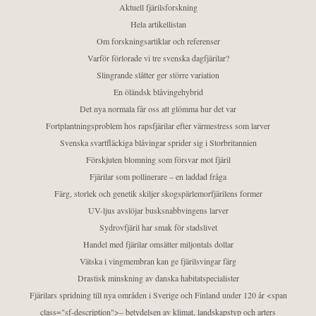
Aktuell fjärilsforskning
Hela artikellistan
Om forskningsartiklar och referenser
Varför förlorade vi tre svenska dagfjärilar?
Slingrande slåtter ger större variation
En öländsk blåvingehybrid
Det nya normala får oss att glömma hur det var
Fortplantningsproblem hos rapsfjärilar efter värmestress som larver
Svenska svartfläckiga blåvingar sprider sig i Storbritannien
Förskjuten blomning som försvar mot fjäril
Fjärilar som pollinerare – en laddad fråga
Färg, storlek och genetik skiljer skogspärlemorfjärilens former
UV-ljus avslöjar busksnabbvingens larver
Sydrovfjäril har smak för stadslivet
Handel med fjärilar omsätter miljontals dollar
Vätska i vingmembran kan ge fjärilsvingar färg
Drastisk minskning av danska habitatspecialister
Fjärilars spridning till nya områden i Sverige och Finland under 120 år <span
class="sf-description">– betydelsen av klimat, landskapstyp och arters