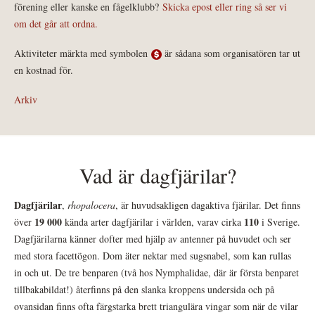
förening eller kanske en fågelklubb?
Skicka epost eller ring så ser vi
om det går att ordna.
Aktiviteter märkta med symbolen
är sådana som organisatören tar ut
en kostnad för.
Arkiv
Vad är dagfjärilar?
Dagfjärilar
,
rhopalocera
, är huvudsakligen dagaktiva fjärilar. Det finns
19 000
110
över
kända arter dagfjärilar i världen, varav cirka
i Sverige.
Dagfjärilarna känner dofter med hjälp av antenner på huvudet och ser
med stora facettögon. Dom äter nektar med sugsnabel, som kan rullas
in och ut. De tre benparen (två hos Nymphalidae, där är första benparet
tillbakabildat!) återfinns på den slanka kroppens undersida och på
ovansidan finns ofta färgstarka brett triangulära vingar som när de vilar