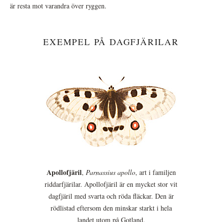
är resta mot varandra över ryggen.
EXEMPEL PÅ DAGFJÄRILAR
Apollofjäril
,
Parnassius apollo
, art i familjen
riddarfjärilar. Apollofjäril är en mycket stor vit
dagfjäril med svarta och röda fläckar. Den är
rödlistad eftersom den minskar starkt i hela
landet utom på Gotland.