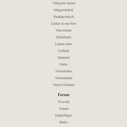
Viktigaste filerna
Slingprotokoll
Punktprotokoll
Länkar & mer filer
Våra lokaler
Fjärilskarta
Lokala sidor
Gotland
Jämtland
Närke
Västerbotten
Västmanland
Västra Götaland
Forum
Översikt
Ämnen
Fjärilsfrågor
Bilder