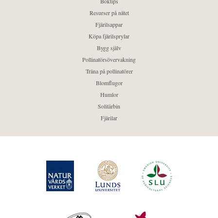
Boktips
Resurser på nätet
Fjärilsappar
Köpa fjärilsprylar
Bygg själv
Pollinatörsövervakning
Träna på pollinatörer
Blomflugor
Humlor
Solitärbin
Fjärilar