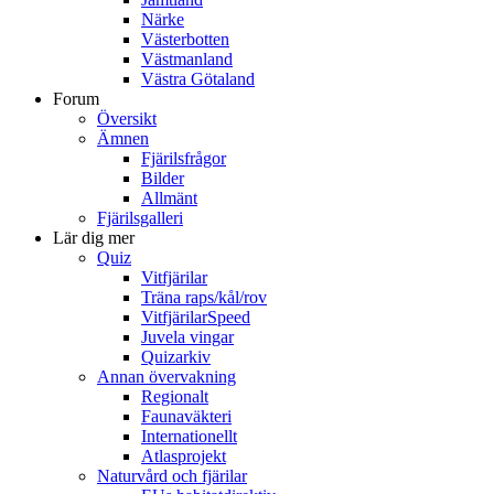
Närke
Västerbotten
Västmanland
Västra Götaland
Forum
Översikt
Ämnen
Fjärilsfrågor
Bilder
Allmänt
Fjärilsgalleri
Lär dig mer
Quiz
Vitfjärilar
Träna raps/kål/rov
VitfjärilarSpeed
Juvela vingar
Quizarkiv
Annan övervakning
Regionalt
Faunaväkteri
Internationellt
Atlasprojekt
Naturvård och fjärilar