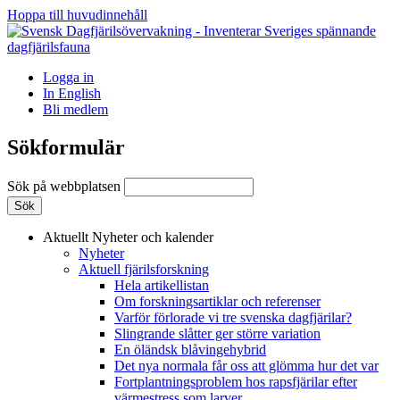
Hoppa till huvudinnehåll
Logga in
In English
Bli medlem
Sökformulär
Sök på webbplatsen
Aktuellt
Nyheter och kalender
Nyheter
Aktuell fjärilsforskning
Hela artikellistan
Om forskningsartiklar och referenser
Varför förlorade vi tre svenska dagfjärilar?
Slingrande slåtter ger större variation
En öländsk blåvingehybrid
Det nya normala får oss att glömma hur det var
Fortplantningsproblem hos rapsfjärilar efter
värmestress som larver