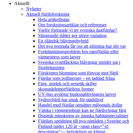
Aktuellt
Nyheter
Aktuell fjärilsforskning
Hela artikellistan
Om forskningsartiklar och referenser
Varför förlorade vi tre svenska dagfjärilar?
Slingrande slåtter ger större variation
En öländsk blåvingehybrid
Det nya normala får oss att glömma hur det var
Fortplantningsproblem hos rapsfjärilar efter
värmestress som larver
Svenska svartfläckiga blåvingar sprider sig i
Storbritannien
Förskjuten blomning som försvar mot fjäril
Fjärilar som pollinerare – en laddad fråga
Färg, storlek och genetik skiljer
skogspärlemorfjärilens former
UV-ljus avslöjar busksnabbvingens larver
Sydrovfjäril har smak för stadslivet
Handel med fjärilar omsätter miljontals dollar
Vätska i vingmembran kan ge fjärilsvingar färg
Drastisk minskning av danska habitatspecialister
Fjärilars spridning till nya områden i Sverige och
Finland under 120 år <span class="sf-
description">– betydelsen av klimat,