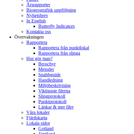
Årsrapporter
Biogeografisk uppföljning
Nyhetsbrev
In English
Butterfly Indicators
Kontakta oss
Övervakningen
Rapportera
Rapportera från punktlokal
Rapportera från slinga
Hur gör man?
Broschyr
Metoder
Snabbguide
Handledning
Miljöbeskrivning
Viktigaste filerna
Slingprotokoll
Punktprotokoll
Länkar & mer filer
Våra lokaler
Fjärilskarta
Lokala sidor
Gotland
Jämtland