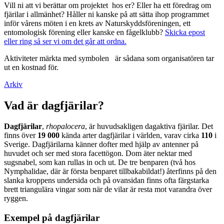
Vill ni att vi berättar om projektet hos er? Eller ha ett föredrag om
fjärilar i allmänhet? Håller ni kanske på att sätta ihop programmet
inför vårens möten i en krets av Naturskyddsföreningen, ett
entomologisk förening eller kanske en fågelklubb?
Skicka epost
eller ring så ser vi om det går att ordna.
Aktiviteter märkta med symbolen
är sådana som organisatören tar
ut en kostnad för.
Arkiv
Vad är dagfjärilar?
Dagfjärilar
,
rhopalocera
, är huvudsakligen dagaktiva fjärilar. Det
finns över
19 000
kända arter dagfjärilar i världen, varav cirka
110
i
Sverige. Dagfjärilarna känner dofter med hjälp av antenner på
huvudet och ser med stora facettögon. Dom äter nektar med
sugsnabel, som kan rullas in och ut. De tre benparen (två hos
Nymphalidae, där är första benparet tillbakabildat!) återfinns på den
slanka kroppens undersida och på ovansidan finns ofta färgstarka
brett triangulära vingar som när de vilar är resta mot varandra över
ryggen.
Exempel på dagfjärilar