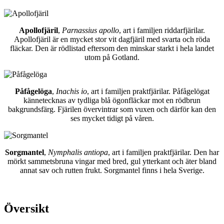
Apollofjäril
,
Parnassius apollo
, art i familjen riddarfjärilar.
Apollofjäril är en mycket stor vit dagfjäril med svarta och röda
fläckar. Den är rödlistad eftersom den minskar starkt i hela landet
utom på Gotland.
Påfågelöga
,
Inachis io
, art i familjen praktfjärilar. Påfågelögat
kännetecknas av tydliga blå ögonfläckar mot en rödbrun
bakgrundsfärg. Fjärilen övervintrar som vuxen och därför kan den
ses mycket tidigt på våren.
Sorgmantel
,
Nymphalis antiopa
, art i familjen praktfjärilar. Den har
mörkt sammetsbruna vingar med bred, gul ytterkant och äter bland
annat sav och rutten frukt. Sorgmantel finns i hela Sverige.
Översikt