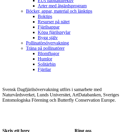
EUs habitatdirektiv
Arter med åtgärdsprogram
Böcker, appar, material och länktips
Boktips
Resurser på nätet
Fjärilsappar
Köpa fjärilsprylar
Bygg själv
Pollinatörsövervakning
Träna på pollinatörer
Blomflugor
Humlor
Solitärbin
Fjärilar
Svensk Dagfjärilsövervakning utförs i samarbete med
Naturvårdsverket, Lunds Universitet, ArtDatabanken, Sveriges
Entomologiska Förening och Butterfly Conservation Europe.
Skriv ett brev
Ring oss