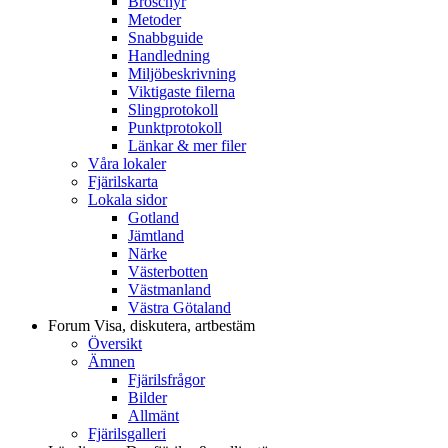
Broschyr
Metoder
Snabbguide
Handledning
Miljöbeskrivning
Viktigaste filerna
Slingprotokoll
Punktprotokoll
Länkar & mer filer
Våra lokaler
Fjärilskarta
Lokala sidor
Gotland
Jämtland
Närke
Västerbotten
Västmanland
Västra Götaland
Forum
Visa, diskutera, artbestäm
Översikt
Ämnen
Fjärilsfrågor
Bilder
Allmänt
Fjärilsgalleri