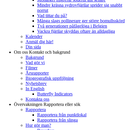
Mindre kräsna sydrovfjärilar sprider sig snabbt
norrut
Vad tittar du på?
Många slags pollinerare ger större bomullsskörd
Två generationer påfågelöga i Belgien
Vackra fjärilar skyddas oftare än alldagliga
Kalender
Anmäl dig här!
Din sida
Om oss
Kontakt och bakgrund
Bakgrund
Vad gör vi
Filmer
Årsrapporter
Biogeografisk uppföljning
Nyhetsbrev
In English
Butterfly Indicators
Kontakta oss
Övervakningen
Rapportera eller sök
Rapportera
Rapportera från punktlokal
Rapportera från slinga
Hur gör man?