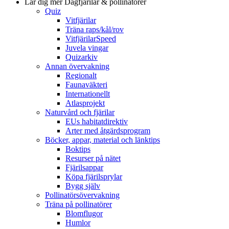
Lär dig mer
Dagfjärilar & pollinatörer
Quiz
Vitfjärilar
Träna raps/kål/rov
VitfjärilarSpeed
Juvela vingar
Quizarkiv
Annan övervakning
Regionalt
Faunaväkteri
Internationellt
Atlasprojekt
Naturvård och fjärilar
EUs habitatdirektiv
Arter med åtgärdsprogram
Böcker, appar, material och länktips
Boktips
Resurser på nätet
Fjärilsappar
Köpa fjärilsprylar
Bygg själv
Pollinatörsövervakning
Träna på pollinatörer
Blomflugor
Humlor