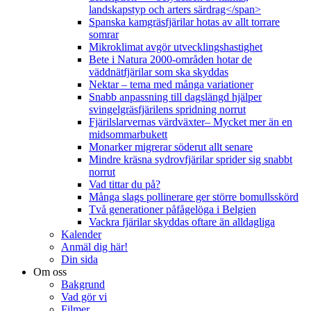
landskapstyp och arters särdrag</span>
Spanska kamgräsfjärilar hotas av allt torrare
somrar
Mikroklimat avgör utvecklingshastighet
Bete i Natura 2000-områden hotar de
väddnätfjärilar som ska skyddas
Nektar – tema med många variationer
Snabb anpassning till dagslängd hjälper
svingelgräsfjärilens spridning norrut
Fjärilslarvernas värdväxter– Mycket mer än en
midsommarbukett
Monarker migrerar söderut allt senare
Mindre kräsna sydrovfjärilar sprider sig snabbt
norrut
Vad tittar du på?
Många slags pollinerare ger större bomullsskörd
Två generationer påfågelöga i Belgien
Vackra fjärilar skyddas oftare än alldagliga
Kalender
Anmäl dig här!
Din sida
Om oss
Bakgrund
Vad gör vi
Filmer