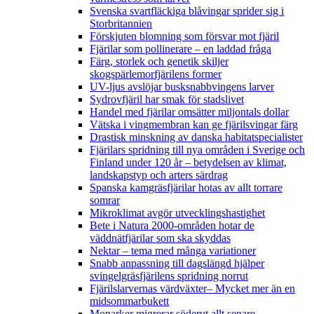
Svenska svartfläckiga blåvingar sprider sig i
Storbritannien
Förskjuten blomning som försvar mot fjäril
Fjärilar som pollinerare – en laddad fråga
Färg, storlek och genetik skiljer
skogspärlemorfjärilens former
UV-ljus avslöjar busksnabbvingens larver
Sydrovfjäril har smak för stadslivet
Handel med fjärilar omsätter miljontals dollar
Vätska i vingmembran kan ge fjärilsvingar färg
Drastisk minskning av danska habitatspecialister
Fjärilars spridning till nya områden i Sverige och
Finland under 120 år
– betydelsen av klimat,
landskapstyp och arters särdrag
Spanska kamgräsfjärilar hotas av allt torrare
somrar
Mikroklimat avgör utvecklingshastighet
Bete i Natura 2000-områden hotar de
väddnätfjärilar som ska skyddas
Nektar – tema med många variationer
Snabb anpassning till dagslängd hjälper
svingelgräsfjärilens spridning norrut
Fjärilslarvernas värdväxter– Mycket mer än en
midsommarbukett
Monarker migrerar söderut allt senare