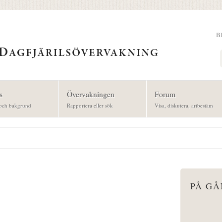
B
Sök
s
Övervakningen
Forum
och bakgrund
Rapportera eller sök
Visa, diskutera, artbestäm
PÅ G