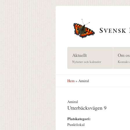
Hoppa till huvudinnehåll
Aktuellt
Om os
Nyheter och kalender
Kontakt 
Hem
» Amiral
Amiral
Utterbäcksvägen 9
Platskategori:
Punktlokal