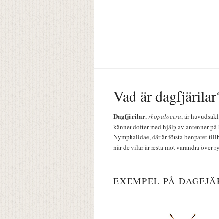
Vad är dagfjärilar
Dagfjärilar
,
rhopalocera
, är huvudsakl
känner dofter med hjälp av antenner på 
Nymphalidae, där är första benparet till
när de vilar är resta mot varandra över r
EXEMPEL PÅ DAGFJÄ