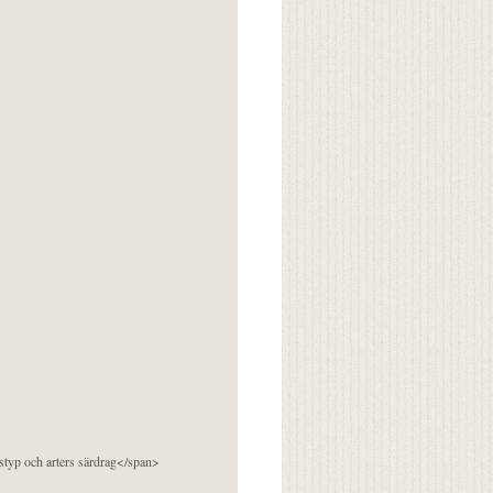
pstyp och arters särdrag</span>