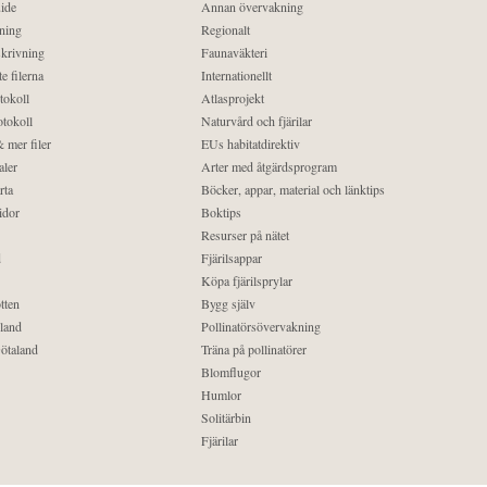
ide
Annan övervakning
ning
Regionalt
krivning
Faunaväkteri
e filerna
Internationellt
tokoll
Atlasprojekt
tokoll
Naturvård och fjärilar
 mer filer
EUs habitatdirektiv
aler
Arter med åtgärdsprogram
rta
Böcker, appar, material och länktips
idor
Boktips
Resurser på nätet
d
Fjärilsappar
Köpa fjärilsprylar
tten
Bygg själv
land
Pollinatörsövervakning
ötaland
Träna på pollinatörer
Blomflugor
Humlor
Solitärbin
Fjärilar