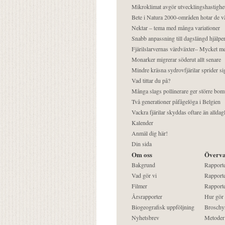
Mikroklimat avgör utvecklingshastighe
Bete i Natura 2000-områden hotar de v
Nektar – tema med många variationer
Snabb anpassning till dagslängd hjälper
Fjärilslarvernas värdväxter– Mycket 
Monarker migrerar söderut allt senare
Mindre kräsna sydrovfjärilar sprider si
Vad tittar du på?
Många slags pollinerare ger större bom
Två generationer påfågelöga i Belgien
Vackra fjärilar skyddas oftare än alldag
Kalender
Anmäl dig här!
Din sida
Om oss
Överva
Bakgrund
Rapport
Vad gör vi
Rapporte
Filmer
Rapporte
Årsrapporter
Hur gör
Biogeografisk uppföljning
Broschy
Nyhetsbrev
Metoder