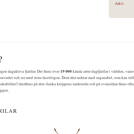
Arkiv
?
19 000
igen dagaktiva fjärilar. Det finns över
kända arter dagfjärilar i världen, vara
huvudet och ser med stora facettögon. Dom äter nektar med sugsnabel, som kan rulla
bakabildat!) återfinns på den slanka kroppens undersida och på ovansidan finns ofta 
yggen.
RILAR