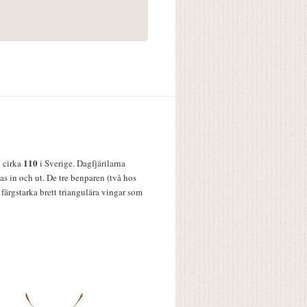
110
v cirka
i Sverige. Dagfjärilarna
s in och ut. De tre benparen (två hos
färgstarka brett triangulära vingar som