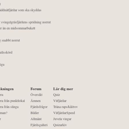
t
äddnätfjärilar som ska skyddas
 svingelgräsfjärilens spridning norrut
mer än en midsommarbukett
g snabbt norrut
ullsskörd
liga
kningen
Forum
Lär dig mer
era
Översikt
Quiz
ra från punktlokal
Ämnen
Vitfjärilar
ra från slinga
Fjärilsfrågor
Träna raps/kål/rov
 man?
Bilder
VitfjärilarSpeed
r
Allmänt
Juvela vingar
Fjärilsgalleri
Quizarkiv