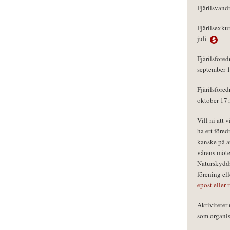
Fjärilsvand
Fjärilsexku
juli
Fjärilsföred
september 
Fjärilsföred
oktober 17
Vill ni att 
ha ett föred
kanske på a
vårens möte
Naturskydds
förening el
epost eller 
Aktivitete
som organisa