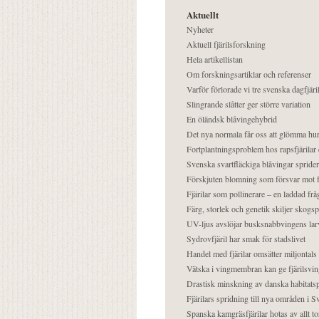
Aktuellt
Nyheter
Aktuell fjärilsforskning
Hela artikellistan
Om forskningsartiklar och referenser
Varför förlorade vi tre svenska dagfjäri
Slingrande slåtter ger större variation
En öländsk blåvingehybrid
Det nya normala får oss att glömma hur
Fortplantningsproblem hos rapsfjärilar 
Svenska svartfläckiga blåvingar sprider 
Förskjuten blomning som försvar mot fj
Fjärilar som pollinerare – en laddad frå
Färg, storlek och genetik skiljer skogs
UV-ljus avslöjar busksnabbvingens lar
Sydrovfjäril har smak för stadslivet
Handel med fjärilar omsätter miljontals 
Vätska i vingmembran kan ge fjärilsvin
Drastisk minskning av danska habitatsp
Fjärilars spridning till nya områden i
Spanska kamgräsfjärilar hotas av allt t