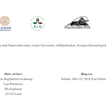
te med Naturvårdsverket, Lunds Universitet, ArtDatabanken, Sveriges Entomologis
Skriv ett brev
Ring oss
sk Dagfjärilsövervakning
Telefon: 046-222 3818 (Lars Petter
Lars Pettersson
Ekologihuset
223 62 Lund