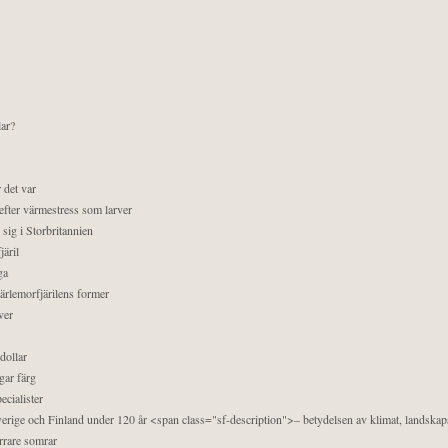
lar?
 det var
efter värmestress som larver
sig i Storbritannien
äril
ga
pärlemorfjärilens former
ver
dollar
gar färg
ecialister
 Sverige och Finland under 120 år <span class="sf-description">– betydelsen av klimat, landska
orrare somrar