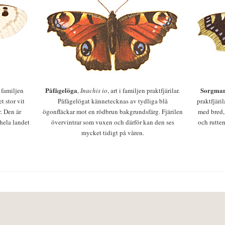
Påfågelöga
Sorgman
 i familjen
,
Inachis io
, art i familjen praktfjärilar.
t stor vit
Påfågelögat kännetecknas av tydliga blå
praktfjäri
r. Den är
ögonfläckar mot en rödbrun bakgrundsfärg. Fjärilen
med bred,
 hela landet
övervintrar som vuxen och därför kan den ses
och rutten
mycket tidigt på våren.