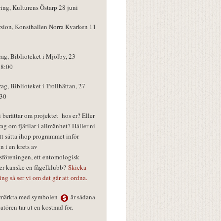
ring, Kulturens Östarp 28 juni
rsion, Konsthallen Norra Kvarken 11
rag, Biblioteket i Mjölby, 23
18:00
rag, Biblioteket i Trollhättan, 27
:30
vi berättar om projektet hos er? Eller
rag om fjärilar i allmänhet? Håller ni
tt sätta ihop programmet inför
n i en krets av
föreningen, ett entomologisk
ler kanske en fågelklubb?
Skicka
ring så ser vi om det går att ordna.
r märkta med symbolen
är sådana
tören tar ut en kostnad för.