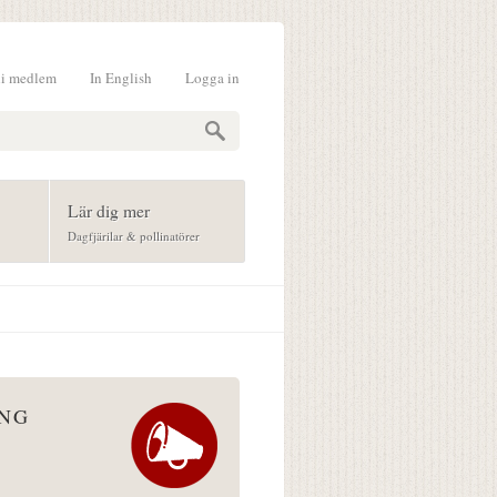
li medlem
In English
Logga in
formulär
Lär dig mer
Dagfjärilar & pollinatörer
ÅNG