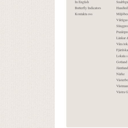
In English
Snabbgu
Butterfly Indicators
Handled
Kontakta oss
Miljöbes
Viktigast
Slingpro
Punktpro
Länkar &
Våra lok
Fjärilska
Lokala s
Gotland
Jämtlan
Närke
Västerbo
Västman
Västra G