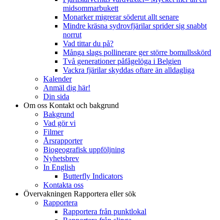
midsommarbukett
Monarker migrerar söderut allt senare
Mindre kräsna sydrovfjärilar sprider sig snabbt
norrut
Vad tittar du på?
Många slags pollinerare ger större bomullsskörd
Två generationer påfågelöga i Belgien
Vackra fjärilar skyddas oftare än alldagliga
Kalender
Anmäl dig här!
Din sida
Om oss
Kontakt och bakgrund
Bakgrund
Vad gör vi
Filmer
Årsrapporter
Biogeografisk uppföljning
Nyhetsbrev
In English
Butterfly Indicators
Kontakta oss
Övervakningen
Rapportera eller sök
Rapportera
Rapportera från punktlokal