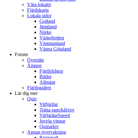
Våra lokaler
Fjärilskarta
Lokala sidor
Gotland
Jämtland
Närke
Västerbotten
Västmanland
Västra Götaland
Forum
Översikt
Ämnen
Fjärilsfrågor
Bilder
Allmänt
Fjärilsgalleri
Lär dig mer
Quiz
Vitfjärilar
Träna raps/kål/rov
VitfjärilarSpeed
Juvela vingar
Quizarkiv
Annan övervakning
Regionalt