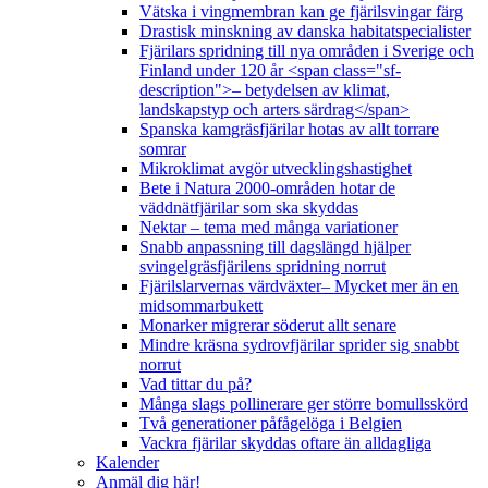
Vätska i vingmembran kan ge fjärilsvingar färg
Drastisk minskning av danska habitatspecialister
Fjärilars spridning till nya områden i Sverige och
Finland under 120 år <span class="sf-
description">– betydelsen av klimat,
landskapstyp och arters särdrag</span>
Spanska kamgräsfjärilar hotas av allt torrare
somrar
Mikroklimat avgör utvecklingshastighet
Bete i Natura 2000-områden hotar de
väddnätfjärilar som ska skyddas
Nektar – tema med många variationer
Snabb anpassning till dagslängd hjälper
svingelgräsfjärilens spridning norrut
Fjärilslarvernas värdväxter– Mycket mer än en
midsommarbukett
Monarker migrerar söderut allt senare
Mindre kräsna sydrovfjärilar sprider sig snabbt
norrut
Vad tittar du på?
Många slags pollinerare ger större bomullsskörd
Två generationer påfågelöga i Belgien
Vackra fjärilar skyddas oftare än alldagliga
Kalender
Anmäl dig här!