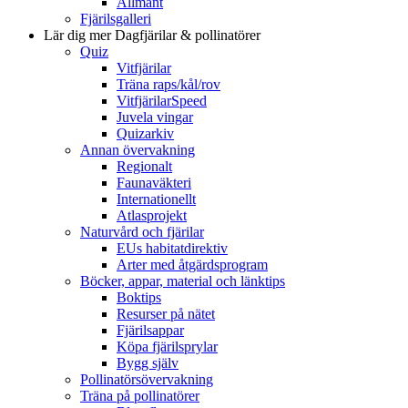
Allmänt
Fjärilsgalleri
Lär dig mer
Dagfjärilar & pollinatörer
Quiz
Vitfjärilar
Träna raps/kål/rov
VitfjärilarSpeed
Juvela vingar
Quizarkiv
Annan övervakning
Regionalt
Faunaväkteri
Internationellt
Atlasprojekt
Naturvård och fjärilar
EUs habitatdirektiv
Arter med åtgärdsprogram
Böcker, appar, material och länktips
Boktips
Resurser på nätet
Fjärilsappar
Köpa fjärilsprylar
Bygg själv
Pollinatörsövervakning
Träna på pollinatörer