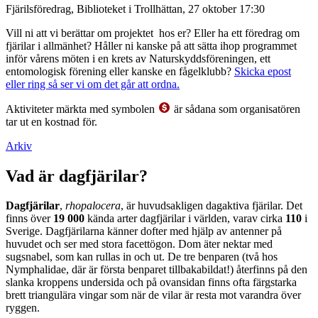
Fjärilsföredrag, Biblioteket i Trollhättan, 27 oktober 17:30
Vill ni att vi berättar om projektet hos er? Eller ha ett föredrag om
fjärilar i allmänhet? Håller ni kanske på att sätta ihop programmet
inför vårens möten i en krets av Naturskyddsföreningen, ett
entomologisk förening eller kanske en fågelklubb?
Skicka epost
eller ring så ser vi om det går att ordna.
Aktiviteter märkta med symbolen
är sådana som organisatören
tar ut en kostnad för.
Arkiv
Vad är dagfjärilar?
Dagfjärilar
,
rhopalocera
, är huvudsakligen dagaktiva fjärilar. Det
finns över
19 000
kända arter dagfjärilar i världen, varav cirka
110
i
Sverige. Dagfjärilarna känner dofter med hjälp av antenner på
huvudet och ser med stora facettögon. Dom äter nektar med
sugsnabel, som kan rullas in och ut. De tre benparen (två hos
Nymphalidae, där är första benparet tillbakabildat!) återfinns på den
slanka kroppens undersida och på ovansidan finns ofta färgstarka
brett triangulära vingar som när de vilar är resta mot varandra över
ryggen.