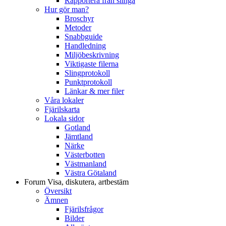
Rapportera från slinga
Hur gör man?
Broschyr
Metoder
Snabbguide
Handledning
Miljöbeskrivning
Viktigaste filerna
Slingprotokoll
Punktprotokoll
Länkar & mer filer
Våra lokaler
Fjärilskarta
Lokala sidor
Gotland
Jämtland
Närke
Västerbotten
Västmanland
Västra Götaland
Forum
Visa, diskutera, artbestäm
Översikt
Ämnen
Fjärilsfrågor
Bilder