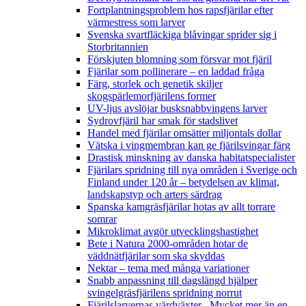
Fortplantningsproblem hos rapsfjärilar efter
värmestress som larver
Svenska svartfläckiga blåvingar sprider sig i
Storbritannien
Förskjuten blomning som försvar mot fjäril
Fjärilar som pollinerare – en laddad fråga
Färg, storlek och genetik skiljer
skogspärlemorfjärilens former
UV-ljus avslöjar busksnabbvingens larver
Sydrovfjäril har smak för stadslivet
Handel med fjärilar omsätter miljontals dollar
Vätska i vingmembran kan ge fjärilsvingar färg
Drastisk minskning av danska habitatspecialister
Fjärilars spridning till nya områden i Sverige och
Finland under 120 år
– betydelsen av klimat,
landskapstyp och arters särdrag
Spanska kamgräsfjärilar hotas av allt torrare
somrar
Mikroklimat avgör utvecklingshastighet
Bete i Natura 2000-områden hotar de
väddnätfjärilar som ska skyddas
Nektar – tema med många variationer
Snabb anpassning till dagslängd hjälper
svingelgräsfjärilens spridning norrut
Fjärilslarvernas värdväxter– Mycket mer än en