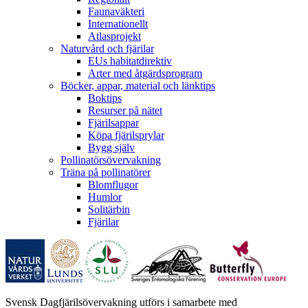
Faunaväkteri
Internationellt
Atlasprojekt
Naturvård och fjärilar
EUs habitatdirektiv
Arter med åtgärdsprogram
Böcker, appar, material och länktips
Boktips
Resurser på nätet
Fjärilsappar
Köpa fjärilsprylar
Bygg själv
Pollinatörsövervakning
Träna på pollinatörer
Blomflugor
Humlor
Solitärbin
Fjärilar
Svensk Dagfjärilsövervakning utförs i samarbete med