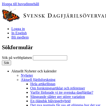
Hoppa till huvudinnehåll
Logga in
In English
Bli medlem
Sökformulär
Sök på webbplatsen
Aktuellt
Nyheter och kalender
Nyheter
Aktuell fjärilsforskning
Hela artikellistan
Om forskningsartiklar och referenser
Varför förlorade vi tre svenska dagfjärilar?
Slingrande slåtter ger större variation
En öländsk blåvingehybrid
Det nya normala får oss att glömma hur det var