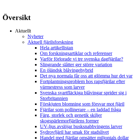
Översikt
Aktuellt
Nyheter
Aktuell fjärilsforskning
Hela artikellistan
Om forskningsartiklar och referenser
Varför förlorade vi tre svenska dagfjärilar?
Slingrande slåtter ger större variation
En öländsk blåvingehybrid
Det nya normala får oss att glömma hur det var
Fortplantningsproblem hos rapsfjärilar efter
värmestress som larver
Svenska svartfläckiga blåvingar sprider sig i
Storbritannien
Förskjuten blomning som försvar mot fjäril
Fjärilar som pollinerare – en laddad fråga
Färg, storlek och genetik skiljer
skogspärlemorfjärilens former
UV-ljus avslöjar busksnabbvingens larver
Sydrovfjäril har smak för stadslivet
Handel med fjärilar omsätter miljontals dollar