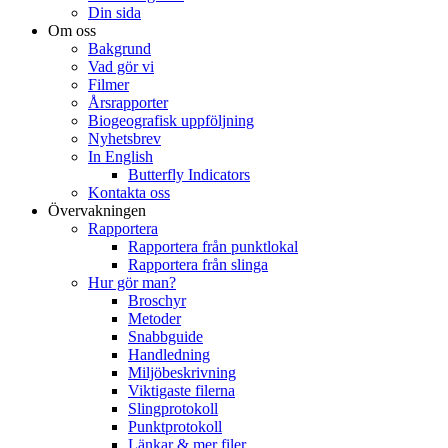
Din sida
Om oss
Bakgrund
Vad gör vi
Filmer
Årsrapporter
Biogeografisk uppföljning
Nyhetsbrev
In English
Butterfly Indicators
Kontakta oss
Övervakningen
Rapportera
Rapportera från punktlokal
Rapportera från slinga
Hur gör man?
Broschyr
Metoder
Snabbguide
Handledning
Miljöbeskrivning
Viktigaste filerna
Slingprotokoll
Punktprotokoll
Länkar & mer filer