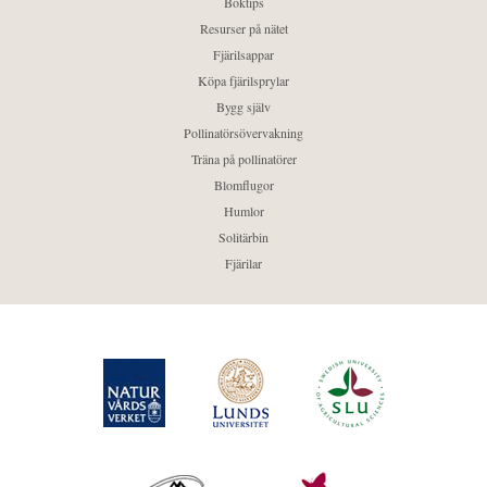
Boktips
Resurser på nätet
Fjärilsappar
Köpa fjärilsprylar
Bygg själv
Pollinatörsövervakning
Träna på pollinatörer
Blomflugor
Humlor
Solitärbin
Fjärilar