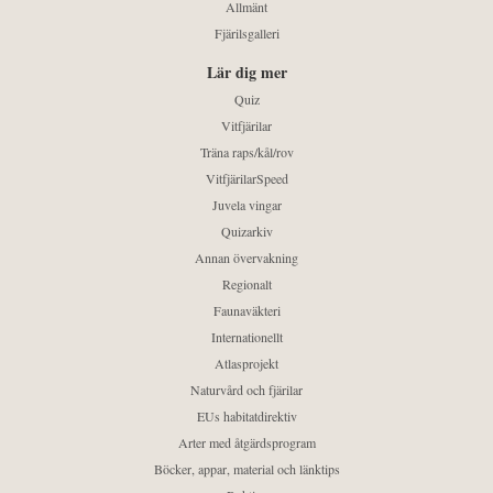
Allmänt
Fjärilsgalleri
Lär dig mer
Quiz
Vitfjärilar
Träna raps/kål/rov
VitfjärilarSpeed
Juvela vingar
Quizarkiv
Annan övervakning
Regionalt
Faunaväkteri
Internationellt
Atlasprojekt
Naturvård och fjärilar
EUs habitatdirektiv
Arter med åtgärdsprogram
Böcker, appar, material och länktips