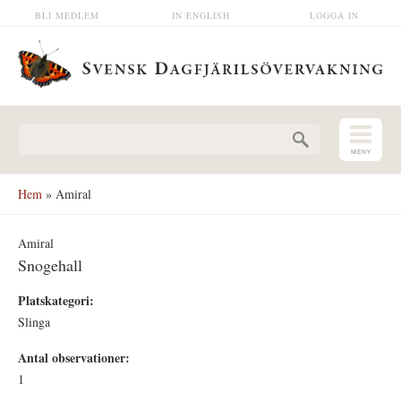
Hoppa till huvudinnehåll
BLI MEDLEM
IN ENGLISH
LOGGA IN
Sökformulär
Hem
» Amiral
Amiral
Snogehall
Platskategori:
Slinga
Antal observationer:
1