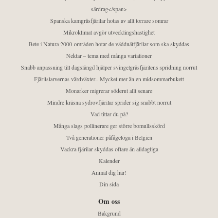
särdrag</span>
Spanska kamgräsfjärilar hotas av allt torrare somrar
Mikroklimat avgör utvecklingshastighet
Bete i Natura 2000-områden hotar de väddnätfjärilar som ska skyddas
Nektar – tema med många variationer
Snabb anpassning till dagslängd hjälper svingelgräsfjärilens spridning norrut
Fjärilslarvernas värdväxter– Mycket mer än en midsommarbukett
Monarker migrerar söderut allt senare
Mindre kräsna sydrovfjärilar sprider sig snabbt norrut
Vad tittar du på?
Många slags pollinerare ger större bomullsskörd
Två generationer påfågelöga i Belgien
Vackra fjärilar skyddas oftare än alldagliga
Kalender
Anmäl dig här!
Din sida
Om oss
Bakgrund