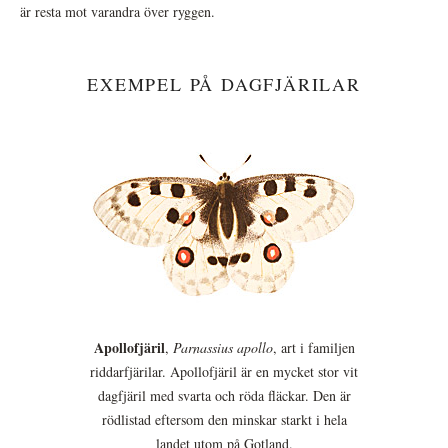
är resta mot varandra över ryggen.
EXEMPEL PÅ DAGFJÄRILAR
Apollofjäril
,
Parnassius apollo
, art i familjen
riddarfjärilar. Apollofjäril är en mycket stor vit
dagfjäril med svarta och röda fläckar. Den är
rödlistad eftersom den minskar starkt i hela
landet utom på Gotland.