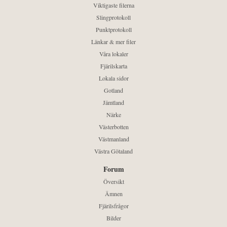
Viktigaste filerna
Slingprotokoll
Punktprotokoll
Länkar & mer filer
Våra lokaler
Fjärilskarta
Lokala sidor
Gotland
Jämtland
Närke
Västerbotten
Västmanland
Västra Götaland
Forum
Översikt
Ämnen
Fjärilsfrågor
Bilder