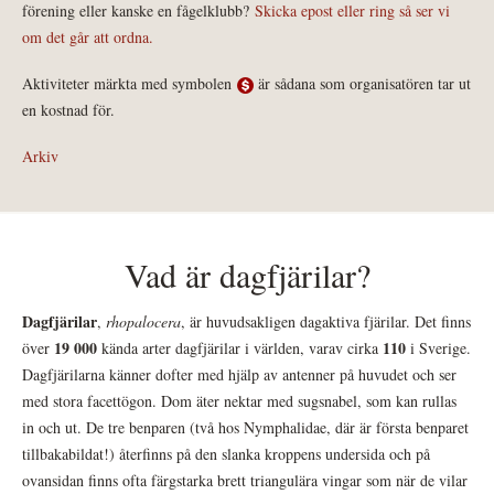
förening eller kanske en fågelklubb?
Skicka epost eller ring så ser vi
om det går att ordna.
Aktiviteter märkta med symbolen
är sådana som organisatören tar ut
en kostnad för.
Arkiv
Vad är dagfjärilar?
Dagfjärilar
,
rhopalocera
, är huvudsakligen dagaktiva fjärilar. Det finns
19 000
110
över
kända arter dagfjärilar i världen, varav cirka
i Sverige.
Dagfjärilarna känner dofter med hjälp av antenner på huvudet och ser
med stora facettögon. Dom äter nektar med sugsnabel, som kan rullas
in och ut. De tre benparen (två hos Nymphalidae, där är första benparet
tillbakabildat!) återfinns på den slanka kroppens undersida och på
ovansidan finns ofta färgstarka brett triangulära vingar som när de vilar