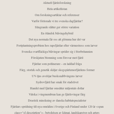
Aktuell fjärilsforskning
Hela artikellistan
Om forskningsartiklar och referenser
Varför förlorade vi tre svenska dagfjärilar?
Slingrande slåtter ger större variation
En öländsk blåvingehybrid
Det nya normala får oss att glömma hur det var
Fortplantningsproblem hos rapsfjärilar efter värmestress som larver
Svenska svartfläckiga blåvingar sprider sig i Storbritannien
Förskjuten blomning som försvar mot fjäril
Fjärilar som pollinerare – en laddad fråga
Färg, storlek och genetik skiljer skogspärlemorfjärilens former
UV-ljus avslöjar busksnabbvingens larver
Sydrovfjäril har smak för stadslivet
Handel med fjärilar omsätter miljontals dollar
Vätska i vingmembran kan ge fjärilsvingar färg
Drastisk minskning av danska habitatspecialister
Fjärilars spridning till nya områden i Sverige och Finland under 120 år <span
class="sf-description">– betydelsen av klimat, landskapstyp och arters