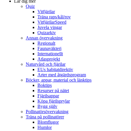
Lär dig mer
Quiz
Vitfjärilar
Träna raps/kål/rov
VitfjärilarSpeed
Juvela vingar
Quizarkiv
Annan övervakning
Regionalt
Faunaväkteri
Internationellt
Atlasprojekt
Naturvård och fjärilar
EUs habitatdirektiv
Arter med åtgärdsprogram
Böcker, appar, material och länktips
Boktips
Resurser på nätet
Fjärilsappar
Köpa fjärilsprylar
Bygg själv
Pollinatörsövervakning
Träna på pollinatörer
Blomflugor
Humlor