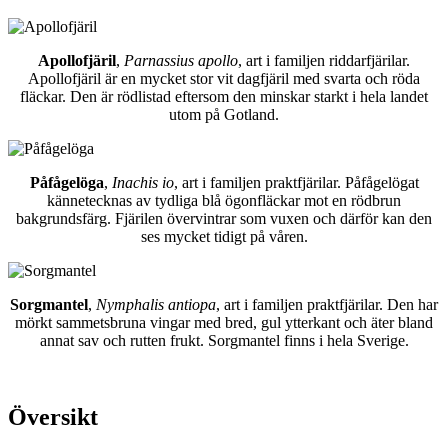
Apollofjäril
,
Parnassius apollo
, art i familjen riddarfjärilar.
Apollofjäril är en mycket stor vit dagfjäril med svarta och röda
fläckar. Den är rödlistad eftersom den minskar starkt i hela landet
utom på Gotland.
Påfågelöga
,
Inachis io
, art i familjen praktfjärilar. Påfågelögat
kännetecknas av tydliga blå ögonfläckar mot en rödbrun
bakgrundsfärg. Fjärilen övervintrar som vuxen och därför kan den
ses mycket tidigt på våren.
Sorgmantel
,
Nymphalis antiopa
, art i familjen praktfjärilar. Den har
mörkt sammetsbruna vingar med bred, gul ytterkant och äter bland
annat sav och rutten frukt. Sorgmantel finns i hela Sverige.
Översikt