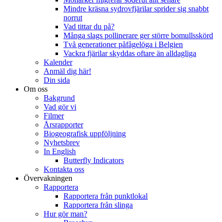
Mindre kräsna sydrovfjärilar sprider sig snabbt
norrut
Vad tittar du på?
Många slags pollinerare ger större bomullsskörd
Två generationer påfågelöga i Belgien
Vackra fjärilar skyddas oftare än alldagliga
Kalender
Anmäl dig här!
Din sida
Om oss
Bakgrund
Vad gör vi
Filmer
Årsrapporter
Biogeografisk uppföljning
Nyhetsbrev
In English
Butterfly Indicators
Kontakta oss
Övervakningen
Rapportera
Rapportera från punktlokal
Rapportera från slinga
Hur gör man?