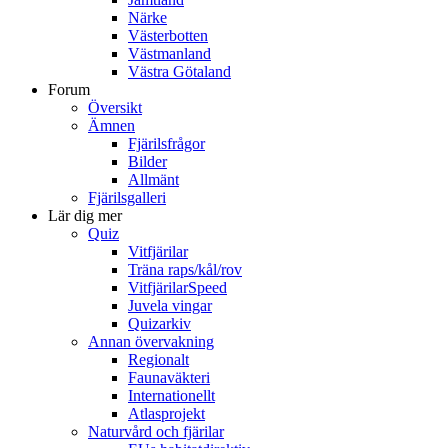
Närke
Västerbotten
Västmanland
Västra Götaland
Forum
Översikt
Ämnen
Fjärilsfrågor
Bilder
Allmänt
Fjärilsgalleri
Lär dig mer
Quiz
Vitfjärilar
Träna raps/kål/rov
VitfjärilarSpeed
Juvela vingar
Quizarkiv
Annan övervakning
Regionalt
Faunaväkteri
Internationellt
Atlasprojekt
Naturvård och fjärilar