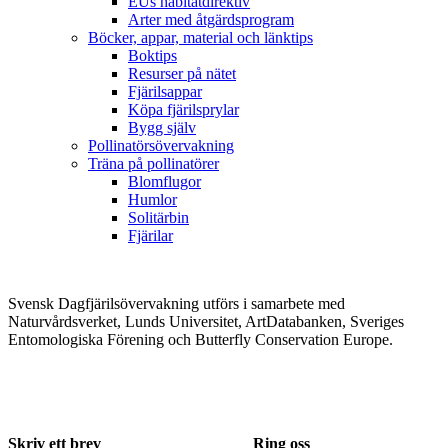
EUs habitatdirektiv
Arter med åtgärdsprogram
Böcker, appar, material och länktips
Boktips
Resurser på nätet
Fjärilsappar
Köpa fjärilsprylar
Bygg själv
Pollinatörsövervakning
Träna på pollinatörer
Blomflugor
Humlor
Solitärbin
Fjärilar
Svensk Dagfjärilsövervakning utförs i samarbete med
Naturvårdsverket, Lunds Universitet, ArtDatabanken, Sveriges
Entomologiska Förening och Butterfly Conservation Europe.
Skriv ett brev
Ring oss