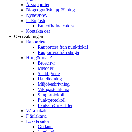
Årsrapporter
Biogeografisk uppföljning
Nyhetsbrev
In English
Butterfly Indicators
Kontakta oss
Övervakningen
Rapportera
Rapportera från punktlokal
Rapportera från slinga
Hur gör man?
Broschyr
Metoder
Snabbguide
Handledning
Miljöbeskrivning
Viktigaste filerna
Slingprotokoll
Punktprotokoll
Länkar & mer filer
Våra lokaler
Fjärilskarta
Lokala sidor
Gotland
Jämtland