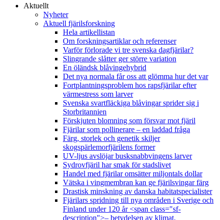
Aktuellt
Nyheter
Aktuell fjärilsforskning
Hela artikellistan
Om forskningsartiklar och referenser
Varför förlorade vi tre svenska dagfjärilar?
Slingrande slåtter ger större variation
En öländsk blåvingehybrid
Det nya normala får oss att glömma hur det var
Fortplantningsproblem hos rapsfjärilar efter
värmestress som larver
Svenska svartfläckiga blåvingar sprider sig i
Storbritannien
Förskjuten blomning som försvar mot fjäril
Fjärilar som pollinerare – en laddad fråga
Färg, storlek och genetik skiljer
skogspärlemorfjärilens former
UV-ljus avslöjar busksnabbvingens larver
Sydrovfjäril har smak för stadslivet
Handel med fjärilar omsätter miljontals dollar
Vätska i vingmembran kan ge fjärilsvingar färg
Drastisk minskning av danska habitatspecialister
Fjärilars spridning till nya områden i Sverige och
Finland under 120 år <span class="sf-
description">– betydelsen av klimat,