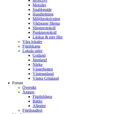
Broschyr
Metoder
Snabbguide
Handledning
Miljöbeskrivning
Viktigaste filerna
Slingprotokoll
Punktprotokoll
Länkar & mer filer
Våra lokaler
Fjärilskarta
Lokala sidor
Gotland
Jämtland
Närke
Västerbotten
Västmanland
Västra Götaland
Forum
Översikt
Ämnen
Fjärilsfrågor
Bilder
Allmänt
Fjärilsgalleri