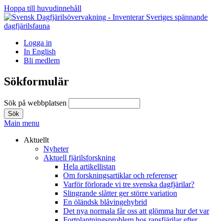
Hoppa till huvudinnehåll
Logga in
In English
Bli medlem
Sökformulär
Sök på webbplatsen
Main menu
Aktuellt
Nyheter
Aktuell fjärilsforskning
Hela artikellistan
Om forskningsartiklar och referenser
Varför förlorade vi tre svenska dagfjärilar?
Slingrande slåtter ger större variation
En öländsk blåvingehybrid
Det nya normala får oss att glömma hur det var
Fortplantningsproblem hos rapsfjärilar efter