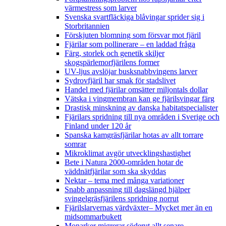
värmestress som larver
Svenska svartfläckiga blåvingar sprider sig i
Storbritannien
Förskjuten blomning som försvar mot fjäril
Fjärilar som pollinerare – en laddad fråga
Färg, storlek och genetik skiljer
skogspärlemorfjärilens former
UV-ljus avslöjar busksnabbvingens larver
Sydrovfjäril har smak för stadslivet
Handel med fjärilar omsätter miljontals dollar
Vätska i vingmembran kan ge fjärilsvingar färg
Drastisk minskning av danska habitatspecialister
Fjärilars spridning till nya områden i Sverige och
Finland under 120 år
Spanska kamgräsfjärilar hotas av allt torrare
somrar
Mikroklimat avgör utvecklingshastighet
Bete i Natura 2000-områden hotar de
väddnätfjärilar som ska skyddas
Nektar – tema med många variationer
Snabb anpassning till dagslängd hjälper
svingelgräsfjärilens spridning norrut
Fjärilslarvernas värdväxter– Mycket mer än en
midsommarbukett
Monarker migrerar söderut allt senare