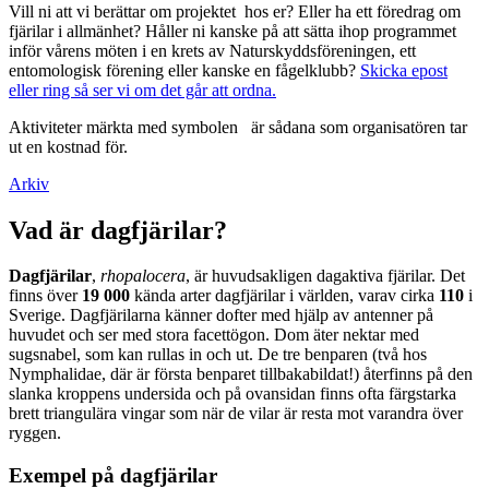
Vill ni att vi berättar om projektet hos er? Eller ha ett föredrag om
fjärilar i allmänhet? Håller ni kanske på att sätta ihop programmet
inför vårens möten i en krets av Naturskyddsföreningen, ett
entomologisk förening eller kanske en fågelklubb?
Skicka epost
eller ring så ser vi om det går att ordna.
Aktiviteter märkta med symbolen
är sådana som organisatören tar
ut en kostnad för.
Arkiv
Vad är dagfjärilar?
Dagfjärilar
,
rhopalocera
, är huvudsakligen dagaktiva fjärilar. Det
finns över
19 000
kända arter dagfjärilar i världen, varav cirka
110
i
Sverige. Dagfjärilarna känner dofter med hjälp av antenner på
huvudet och ser med stora facettögon. Dom äter nektar med
sugsnabel, som kan rullas in och ut. De tre benparen (två hos
Nymphalidae, där är första benparet tillbakabildat!) återfinns på den
slanka kroppens undersida och på ovansidan finns ofta färgstarka
brett triangulära vingar som när de vilar är resta mot varandra över
ryggen.
Exempel på dagfjärilar