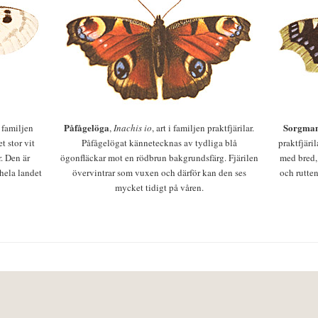
Påfågelöga
Sorgman
 i familjen
,
Inachis io
, art i familjen praktfjärilar.
t stor vit
Påfågelögat kännetecknas av tydliga blå
praktfjäri
r. Den är
ögonfläckar mot en rödbrun bakgrundsfärg. Fjärilen
med bred,
 hela landet
övervintrar som vuxen och därför kan den ses
och rutten
mycket tidigt på våren.