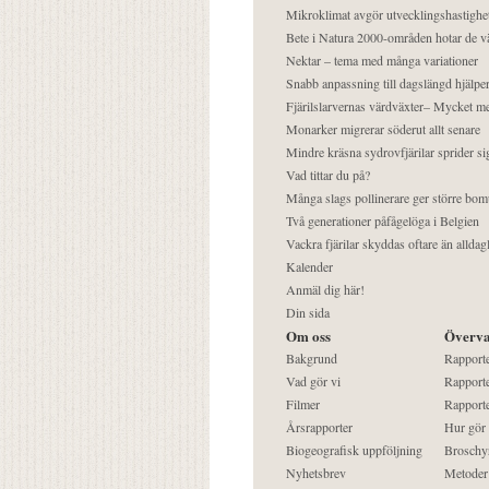
Mikroklimat avgör utvecklingshastighe
Bete i Natura 2000-områden hotar de v
Nektar – tema med många variationer
Snabb anpassning till dagslängd hjälper
Fjärilslarvernas värdväxter– Mycket 
Monarker migrerar söderut allt senare
Mindre kräsna sydrovfjärilar sprider si
Vad tittar du på?
Många slags pollinerare ger större bom
Två generationer påfågelöga i Belgien
Vackra fjärilar skyddas oftare än alldag
Kalender
Anmäl dig här!
Din sida
Om oss
Överva
Bakgrund
Rapport
Vad gör vi
Rapporte
Filmer
Rapporte
Årsrapporter
Hur gör
Biogeografisk uppföljning
Broschy
Nyhetsbrev
Metoder