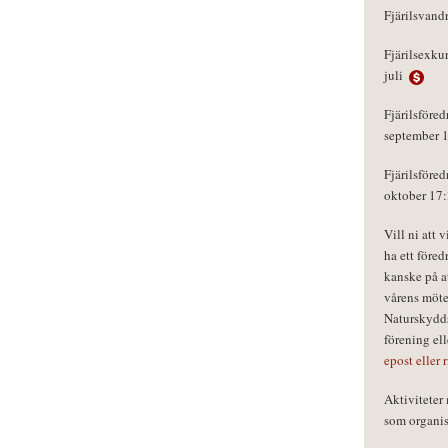
Fjärilsvand
Fjärilsexku
juli
Fjärilsföred
september 
Fjärilsföred
oktober 17
Vill ni att 
ha ett föred
kanske på a
vårens möte
Naturskydds
förening el
epost eller 
Aktivitete
som organisa