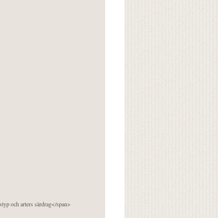
pstyp och arters särdrag</span>