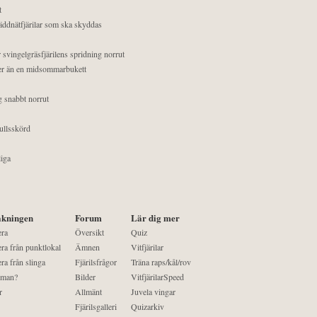
t
äddnätfjärilar som ska skyddas
 svingelgräsfjärilens spridning norrut
mer än en midsommarbukett
g snabbt norrut
ullsskörd
liga
kningen
Forum
Lär dig mer
era
Översikt
Quiz
ra från punktlokal
Ämnen
Vitfjärilar
ra från slinga
Fjärilsfrågor
Träna raps/kål/rov
 man?
Bilder
VitfjärilarSpeed
r
Allmänt
Juvela vingar
Fjärilsgalleri
Quizarkiv