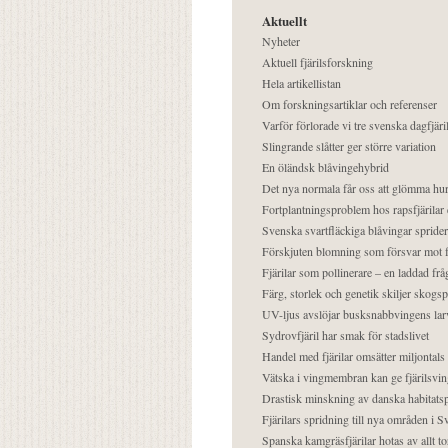
Aktuellt
Nyheter
Aktuell fjärilsforskning
Hela artikellistan
Om forskningsartiklar och referenser
Varför förlorade vi tre svenska dagfjäri
Slingrande slåtter ger större variation
En öländsk blåvingehybrid
Det nya normala får oss att glömma hur
Fortplantningsproblem hos rapsfjärilar 
Svenska svartfläckiga blåvingar sprider 
Förskjuten blomning som försvar mot fj
Fjärilar som pollinerare – en laddad frå
Färg, storlek och genetik skiljer skogs
UV-ljus avslöjar busksnabbvingens lar
Sydrovfjäril har smak för stadslivet
Handel med fjärilar omsätter miljontals 
Vätska i vingmembran kan ge fjärilsvin
Drastisk minskning av danska habitatsp
Fjärilars spridning till nya områden i
Spanska kamgräsfjärilar hotas av allt t