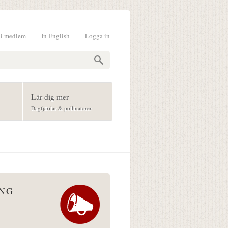
li medlem
In English
Logga in
formulär
Lär dig mer
Dagfjärilar & pollinatörer
ÅNG