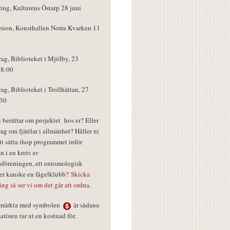
ring, Kulturens Östarp 28 juni
rsion, Konsthallen Norra Kvarken 11
rag, Biblioteket i Mjölby, 23
18:00
rag, Biblioteket i Trollhättan, 27
:30
vi berättar om projektet hos er? Eller
rag om fjärilar i allmänhet? Håller ni
tt sätta ihop programmet inför
n i en krets av
föreningen, ett entomologisk
ler kanske en fågelklubb?
Skicka
ring så ser vi om det går att ordna.
r märkta med symbolen
är sådana
tören tar ut en kostnad för.