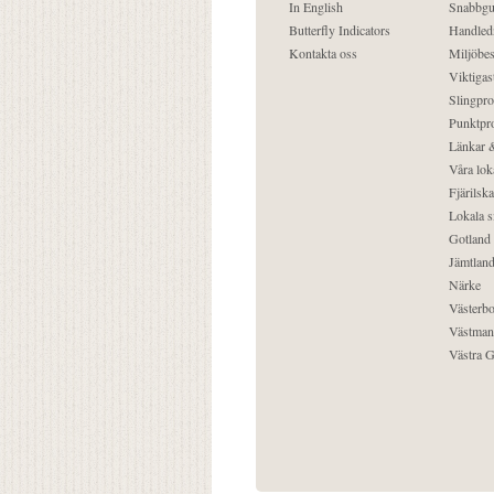
In English
Snabbgu
Butterfly Indicators
Handled
Kontakta oss
Miljöbes
Viktigast
Slingpro
Punktpro
Länkar &
Våra lok
Fjärilska
Lokala s
Gotland
Jämtlan
Närke
Västerbo
Västman
Västra G