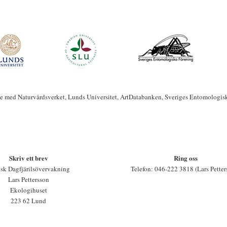
te med Naturvårdsverket, Lunds Universitet, ArtDatabanken, Sveriges Entomologis
Skriv ett brev
Ring oss
sk Dagfjärilsövervakning
Telefon: 046-222 3818 (Lars Petter
Lars Pettersson
Ekologihuset
223 62 Lund