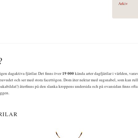
Arkiv
?
19 000
igen dagaktiva fjärilar. Det finns över
kända arter dagfjärilar i världen, vara
huvudet och ser med stora facettögon. Dom äter nektar med sugsnabel, som kan rulla
bakabildat!) återfinns på den slanka kroppens undersida och på ovansidan finns ofta 
yggen.
RILAR