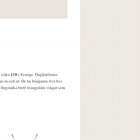
110
v cirka
i Sverige. Dagfjärilarna
s in och ut. De tre benparen (två hos
färgstarka brett triangulära vingar som