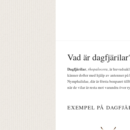
Vad är dagfjärilar
Dagfjärilar
,
rhopalocera
, är huvudsakl
känner dofter med hjälp av antenner på 
Nymphalidae, där är första benparet till
när de vilar är resta mot varandra över r
EXEMPEL PÅ DAGFJÄ