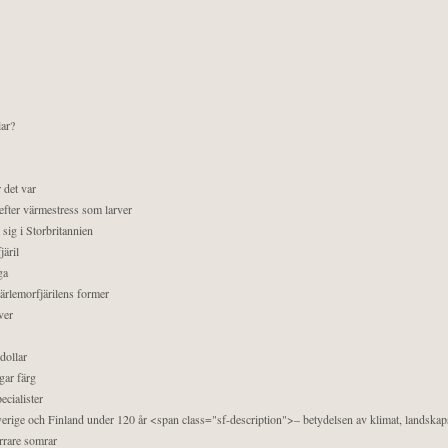
lar?
 det var
efter värmestress som larver
sig i Storbritannien
äril
ga
pärlemorfjärilens former
ver
dollar
gar färg
ecialister
 Sverige och Finland under 120 år <span class="sf-description">– betydelsen av klimat, landska
orrare somrar