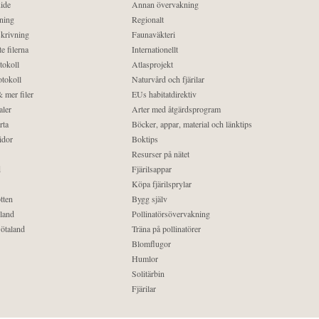
ide
Annan övervakning
ning
Regionalt
krivning
Faunaväkteri
e filerna
Internationellt
tokoll
Atlasprojekt
tokoll
Naturvård och fjärilar
 mer filer
EUs habitatdirektiv
aler
Arter med åtgärdsprogram
rta
Böcker, appar, material och länktips
idor
Boktips
Resurser på nätet
d
Fjärilsappar
Köpa fjärilsprylar
tten
Bygg själv
land
Pollinatörsövervakning
ötaland
Träna på pollinatörer
Blomflugor
Humlor
Solitärbin
Fjärilar