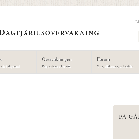
B
Sök
s
Övervakningen
Forum
och bakgrund
Rapportera eller sök
Visa, diskutera, artbestäm
PÅ G