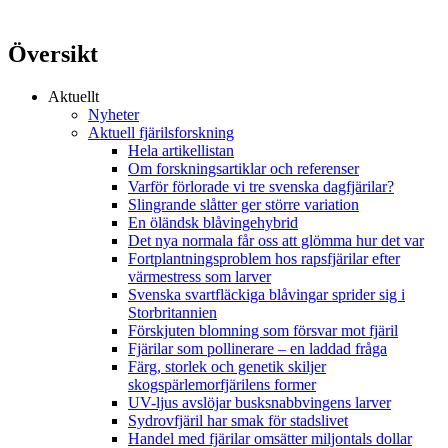
Översikt
Aktuellt
Nyheter
Aktuell fjärilsforskning
Hela artikellistan
Om forskningsartiklar och referenser
Varför förlorade vi tre svenska dagfjärilar?
Slingrande slåtter ger större variation
En öländsk blåvingehybrid
Det nya normala får oss att glömma hur det var
Fortplantningsproblem hos rapsfjärilar efter
värmestress som larver
Svenska svartfläckiga blåvingar sprider sig i
Storbritannien
Förskjuten blomning som försvar mot fjäril
Fjärilar som pollinerare – en laddad fråga
Färg, storlek och genetik skiljer
skogspärlemorfjärilens former
UV-ljus avslöjar busksnabbvingens larver
Sydrovfjäril har smak för stadslivet
Handel med fjärilar omsätter miljontals dollar