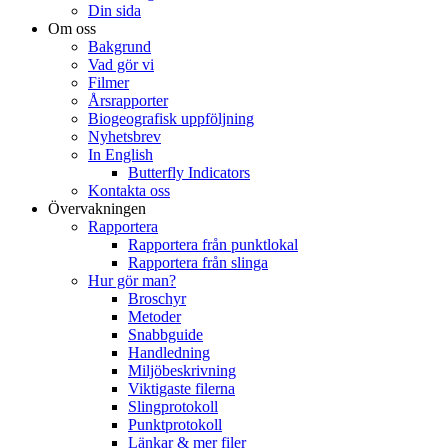
Din sida
Om oss
Bakgrund
Vad gör vi
Filmer
Årsrapporter
Biogeografisk uppföljning
Nyhetsbrev
In English
Butterfly Indicators
Kontakta oss
Övervakningen
Rapportera
Rapportera från punktlokal
Rapportera från slinga
Hur gör man?
Broschyr
Metoder
Snabbguide
Handledning
Miljöbeskrivning
Viktigaste filerna
Slingprotokoll
Punktprotokoll
Länkar & mer filer