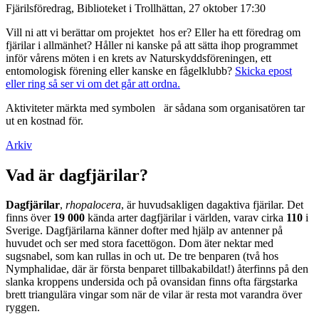
Fjärilsföredrag, Biblioteket i Trollhättan, 27 oktober 17:30
Vill ni att vi berättar om projektet hos er? Eller ha ett föredrag om
fjärilar i allmänhet? Håller ni kanske på att sätta ihop programmet
inför vårens möten i en krets av Naturskyddsföreningen, ett
entomologisk förening eller kanske en fågelklubb?
Skicka epost
eller ring så ser vi om det går att ordna.
Aktiviteter märkta med symbolen
är sådana som organisatören tar
ut en kostnad för.
Arkiv
Vad är dagfjärilar?
Dagfjärilar
,
rhopalocera
, är huvudsakligen dagaktiva fjärilar. Det
finns över
19 000
kända arter dagfjärilar i världen, varav cirka
110
i
Sverige. Dagfjärilarna känner dofter med hjälp av antenner på
huvudet och ser med stora facettögon. Dom äter nektar med
sugsnabel, som kan rullas in och ut. De tre benparen (två hos
Nymphalidae, där är första benparet tillbakabildat!) återfinns på den
slanka kroppens undersida och på ovansidan finns ofta färgstarka
brett triangulära vingar som när de vilar är resta mot varandra över
ryggen.