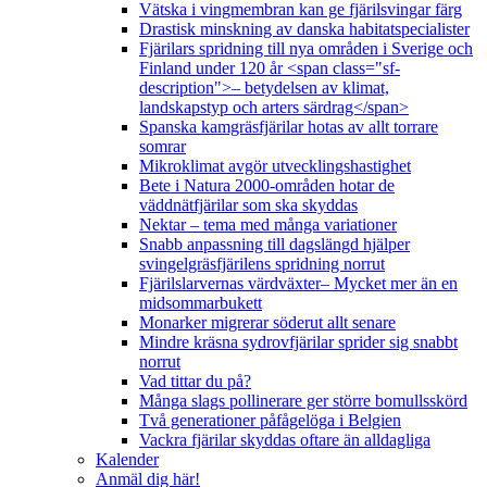
Vätska i vingmembran kan ge fjärilsvingar färg
Drastisk minskning av danska habitatspecialister
Fjärilars spridning till nya områden i Sverige och
Finland under 120 år <span class="sf-
description">– betydelsen av klimat,
landskapstyp och arters särdrag</span>
Spanska kamgräsfjärilar hotas av allt torrare
somrar
Mikroklimat avgör utvecklingshastighet
Bete i Natura 2000-områden hotar de
väddnätfjärilar som ska skyddas
Nektar – tema med många variationer
Snabb anpassning till dagslängd hjälper
svingelgräsfjärilens spridning norrut
Fjärilslarvernas värdväxter– Mycket mer än en
midsommarbukett
Monarker migrerar söderut allt senare
Mindre kräsna sydrovfjärilar sprider sig snabbt
norrut
Vad tittar du på?
Många slags pollinerare ger större bomullsskörd
Två generationer påfågelöga i Belgien
Vackra fjärilar skyddas oftare än alldagliga
Kalender
Anmäl dig här!