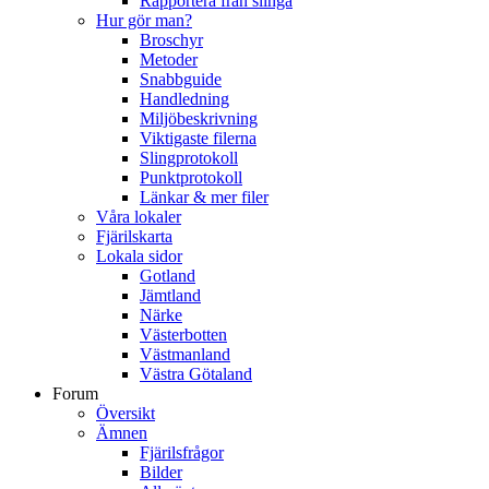
Rapportera från slinga
Hur gör man?
Broschyr
Metoder
Snabbguide
Handledning
Miljöbeskrivning
Viktigaste filerna
Slingprotokoll
Punktprotokoll
Länkar & mer filer
Våra lokaler
Fjärilskarta
Lokala sidor
Gotland
Jämtland
Närke
Västerbotten
Västmanland
Västra Götaland
Forum
Översikt
Ämnen
Fjärilsfrågor
Bilder