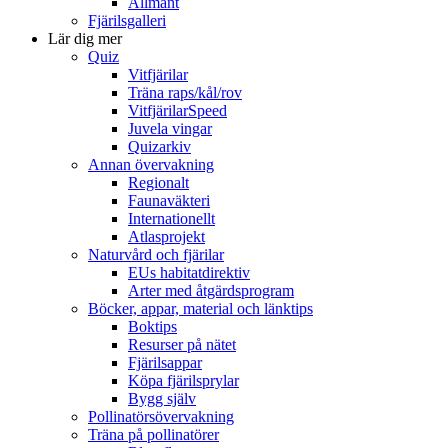
Allmänt
Fjärilsgalleri
Lär dig mer
Quiz
Vitfjärilar
Träna raps/kål/rov
VitfjärilarSpeed
Juvela vingar
Quizarkiv
Annan övervakning
Regionalt
Faunaväkteri
Internationellt
Atlasprojekt
Naturvård och fjärilar
EUs habitatdirektiv
Arter med åtgärdsprogram
Böcker, appar, material och länktips
Boktips
Resurser på nätet
Fjärilsappar
Köpa fjärilsprylar
Bygg själv
Pollinatörsövervakning
Träna på pollinatörer