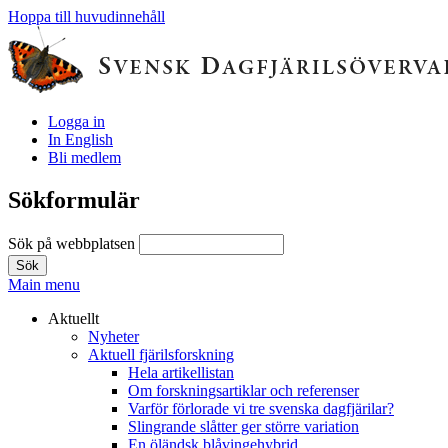
Hoppa till huvudinnehåll
Logga in
In English
Bli medlem
Sökformulär
Sök på webbplatsen
Main menu
Aktuellt
Nyheter
Aktuell fjärilsforskning
Hela artikellistan
Om forskningsartiklar och referenser
Varför förlorade vi tre svenska dagfjärilar?
Slingrande slåtter ger större variation
En öländsk blåvingehybrid