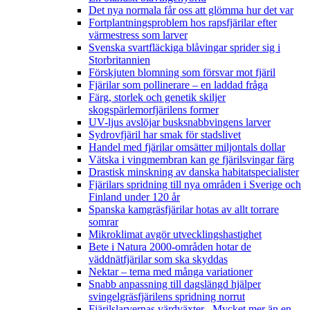
Det nya normala får oss att glömma hur det var
Fortplantningsproblem hos rapsfjärilar efter
värmestress som larver
Svenska svartfläckiga blåvingar sprider sig i
Storbritannien
Förskjuten blomning som försvar mot fjäril
Fjärilar som pollinerare – en laddad fråga
Färg, storlek och genetik skiljer
skogspärlemorfjärilens former
UV-ljus avslöjar busksnabbvingens larver
Sydrovfjäril har smak för stadslivet
Handel med fjärilar omsätter miljontals dollar
Vätska i vingmembran kan ge fjärilsvingar färg
Drastisk minskning av danska habitatspecialister
Fjärilars spridning till nya områden i Sverige och
Finland under 120 år
Spanska kamgräsfjärilar hotas av allt torrare
somrar
Mikroklimat avgör utvecklingshastighet
Bete i Natura 2000-områden hotar de
väddnätfjärilar som ska skyddas
Nektar – tema med många variationer
Snabb anpassning till dagslängd hjälper
svingelgräsfjärilens spridning norrut
Fjärilslarvernas värdväxter– Mycket mer än en