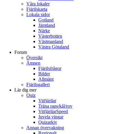
Våra lokaler
Fjärilskarta
Lokala sidor
Gotland
Jämtland
Närke
Västerbotten
Västmanland
Västra Götaland
Forum
Översikt
Ämnen
Fjärilsfrågor
Bilder
Allmänt
Fjärilsgalleri
Lär dig mer
Quiz
Vitfjärilar
Träna raps/kål/rov
VitfjärilarSpeed
Juvela vingar
Quizarkiv
Annan övervakning
Regionalt