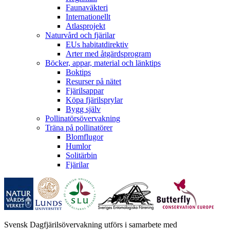
Faunaväkteri
Internationellt
Atlasprojekt
Naturvård och fjärilar
EUs habitatdirektiv
Arter med åtgärdsprogram
Böcker, appar, material och länktips
Boktips
Resurser på nätet
Fjärilsappar
Köpa fjärilsprylar
Bygg själv
Pollinatörsövervakning
Träna på pollinatörer
Blomflugor
Humlor
Solitärbin
Fjärilar
Svensk Dagfjärilsövervakning utförs i samarbete med