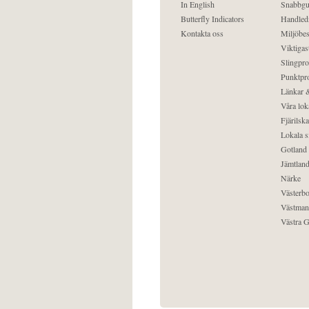
In English
Snabbgu
Butterfly Indicators
Handled
Kontakta oss
Miljöbes
Viktigast
Slingpro
Punktpro
Länkar &
Våra lok
Fjärilska
Lokala s
Gotland
Jämtlan
Närke
Västerbo
Västman
Västra G