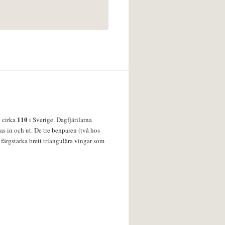
110
v cirka
i Sverige. Dagfjärilarna
s in och ut. De tre benparen (två hos
färgstarka brett triangulära vingar som