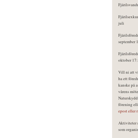
Fjärilsvand
Fjärilsexku
juli
Fjärilsföred
september 
Fjärilsföred
oktober 17
Vill ni att 
ha ett föred
kanske på a
vårens möte
Naturskydds
förening el
epost eller 
Aktivitete
som organisa