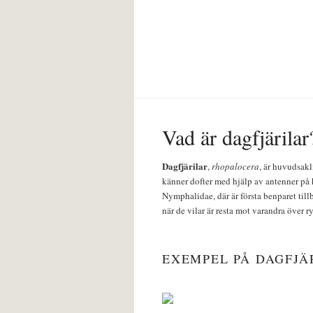
Vad är dagfjärilar
Dagfjärilar
,
rhopalocera
, är huvudsakl
känner dofter med hjälp av antenner på 
Nymphalidae, där är första benparet till
när de vilar är resta mot varandra över r
EXEMPEL PÅ DAGFJÄ