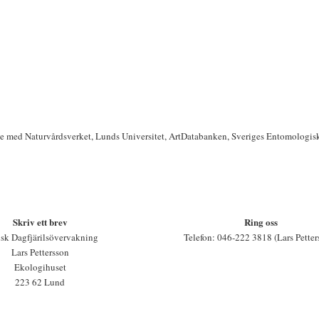
te med Naturvårdsverket, Lunds Universitet, ArtDatabanken, Sveriges Entomologis
Skriv ett brev
Ring oss
sk Dagfjärilsövervakning
Telefon: 046-222 3818 (Lars Petter
Lars Pettersson
Ekologihuset
223 62 Lund