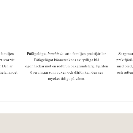
Påfågelöga
Sorgman
 i familjen
,
Inachis io
, art i familjen praktfjärilar.
t stor vit
Påfågelögat kännetecknas av tydliga blå
praktfjäri
r. Den är
ögonfläckar mot en rödbrun bakgrundsfärg. Fjärilen
med bred,
 hela landet
övervintrar som vuxen och därför kan den ses
och rutten
mycket tidigt på våren.