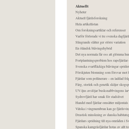
Aktuellt
Nyheter
Aktuell fjärilsforskning
Hela artikellistan
Om forskningsartiklar och referenser
Varför förlorade vi tre svenska dagfjäri
Slingrande slåtter ger större variation
En öländsk blåvingehybrid
Det nya normala får oss att glömma hur
Fortplantningsproblem hos rapsfjärilar 
Svenska svartfläckiga blåvingar sprider 
Förskjuten blomning som försvar mot fj
Fjärilar som pollinerare – en laddad frå
Färg, storlek och genetik skiljer skogs
UV-ljus avslöjar busksnabbvingens lar
Sydrovfjäril har smak för stadslivet
Handel med fjärilar omsätter miljontals 
Vätska i vingmembran kan ge fjärilsvin
Drastisk minskning av danska habitatsp
Fjärilars spridning till nya områden i
Spanska kamgräsfjärilar hotas av allt t