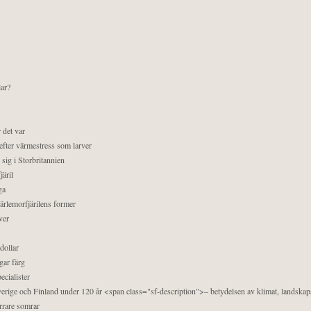
lar?
 det var
efter värmestress som larver
sig i Storbritannien
äril
ga
pärlemorfjärilens former
ver
dollar
gar färg
ecialister
 Sverige och Finland under 120 år <span class="sf-description">– betydelsen av klimat, landska
orrare somrar