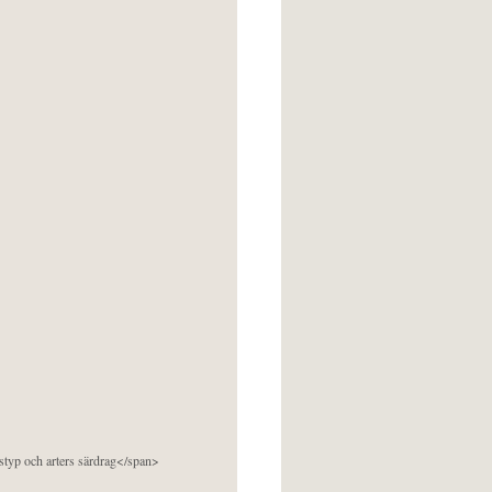
pstyp och arters särdrag</span>