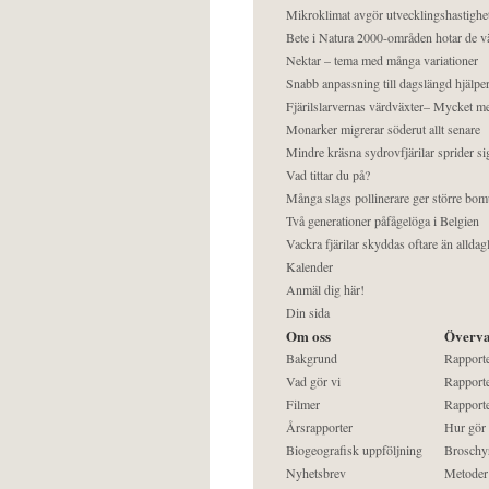
Mikroklimat avgör utvecklingshastighe
Bete i Natura 2000-områden hotar de v
Nektar – tema med många variationer
Snabb anpassning till dagslängd hjälper
Fjärilslarvernas värdväxter– Mycket 
Monarker migrerar söderut allt senare
Mindre kräsna sydrovfjärilar sprider si
Vad tittar du på?
Många slags pollinerare ger större bom
Två generationer påfågelöga i Belgien
Vackra fjärilar skyddas oftare än alldag
Kalender
Anmäl dig här!
Din sida
Om oss
Överva
Bakgrund
Rapport
Vad gör vi
Rapporte
Filmer
Rapporte
Årsrapporter
Hur gör
Biogeografisk uppföljning
Broschy
Nyhetsbrev
Metoder