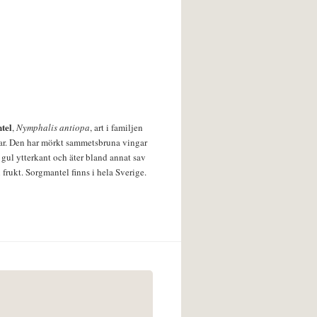
tel
,
Nymphalis antiopa
, art i familjen
lar. Den har mörkt sammetsbruna vingar
 gul ytterkant och äter bland annat sav
 frukt. Sorgmantel finns i hela Sverige.