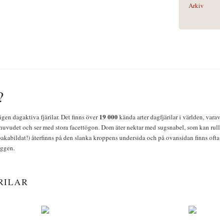
Arkiv
?
19 000
igen dagaktiva fjärilar. Det finns över
kända arter dagfjärilar i världen, vara
huvudet och ser med stora facettögon. Dom äter nektar med sugsnabel, som kan rulla
bakabildat!) återfinns på den slanka kroppens undersida och på ovansidan finns ofta 
yggen.
RILAR