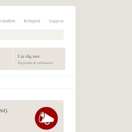
li medlem
In English
Logga in
formulär
Lär dig mer
Dagfjärilar & pollinatörer
ÅNG