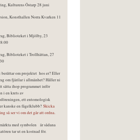
ring, Kulturens Östarp 28 juni
rsion, Konsthallen Norra Kvarken 11
rag, Biblioteket i Mjölby, 23
18:00
rag, Biblioteket i Trollhättan, 27
:30
vi berättar om projektet hos er? Eller
rag om fjärilar i allmänhet? Håller ni
tt sätta ihop programmet inför
n i en krets av
föreningen, ett entomologisk
ler kanske en fågelklubb?
Skicka
ring så ser vi om det går att ordna.
r märkta med symbolen
är sådana
tören tar ut en kostnad för.