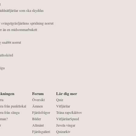
t
äddnätfjärilar som ska skyddas
 svingelgräsfjärilens spridning norrut
mer än en midsommarbukett
g snabbt norrut
ullsskörd
liga
kningen
Forum
Lär dig mer
era
Översikt
Quiz
ra från punktlokal
Ämnen
Vitfjärilar
ra från slinga
Fjärilsfrågor
Träna raps/kål/rov
 man?
Bilder
VitfjärilarSpeed
r
Allmänt
Juvela vingar
Fjärilsgalleri
Quizarkiv