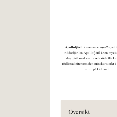
Apollofjäril
,
Parnassius apollo
, art
riddarfjärilar. Apollofjäril är en mycke
dagfjäril med svarta och röda fläcka
rödlistad eftersom den minskar starkt i
utom på Gotland.
Översikt