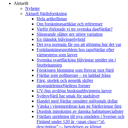
Aktuellt
Nyheter
Aktuell fjärilsforskning
Hela artikellistan
Om forskningsartiklar och referenser
Varför förlorade vi tre svenska dagfjärilar?
Slingrande slåtter ger större variation
En öländsk blåvingehybrid
Det nya normala får oss att glömma hur det var
Fortplantningsproblem hos rapsfjärilar efter
värmestress som larver
Svenska svartfläckiga blåvingar sprider sig i
Storbritannien
Förskjuten blomning som försvar mot fjäril
Fjärilar som pollinerare – en laddad fråga
Färg, storlek och genetik skiljer
skogspärlemorfjärilens former
UV-ljus avslöjar busksnabbvingens larver
Sydrovfjäril har smak för stadslivet
Handel med fjärilar omsätter miljontals dollar
Vätska i vingmembran kan ge fjärilsvingar färg
Drastisk minskning av danska habitatspecialister
Fjärilars spridning till nya områden i Sverige och
Finland under 120 år <span class="sf-
description">– betydelsen av klimat,