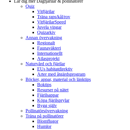
Lär dig mer
Dagfjärilar & pollinatörer
Quiz
Vitfjärilar
Träna raps/kål/rov
VitfjärilarSpeed
Juvela vingar
Quizarkiv
Annan övervakning
Regionalt
Faunaväkteri
Internationellt
Atlasprojekt
Naturvård och fjärilar
EUs habitatdirektiv
Arter med åtgärdsprogram
Böcker, appar, material och länktips
Boktips
Resurser på nätet
Fjärilsappar
Köpa fjärilsprylar
Bygg själv
Pollinatörsövervakning
Träna på pollinatörer
Blomflugor
Humlor