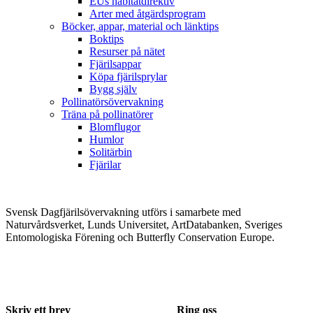
EUs habitatdirektiv
Arter med åtgärdsprogram
Böcker, appar, material och länktips
Boktips
Resurser på nätet
Fjärilsappar
Köpa fjärilsprylar
Bygg själv
Pollinatörsövervakning
Träna på pollinatörer
Blomflugor
Humlor
Solitärbin
Fjärilar
Svensk Dagfjärilsövervakning utförs i samarbete med
Naturvårdsverket, Lunds Universitet, ArtDatabanken, Sveriges
Entomologiska Förening och Butterfly Conservation Europe.
Skriv ett brev
Ring oss