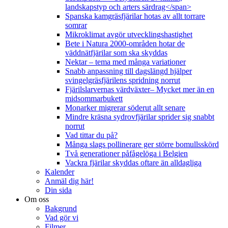
landskapstyp och arters särdrag</span>
Spanska kamgräsfjärilar hotas av allt torrare
somrar
Mikroklimat avgör utvecklingshastighet
Bete i Natura 2000-områden hotar de
väddnätfjärilar som ska skyddas
Nektar – tema med många variationer
Snabb anpassning till dagslängd hjälper
svingelgräsfjärilens spridning norrut
Fjärilslarvernas värdväxter– Mycket mer än en
midsommarbukett
Monarker migrerar söderut allt senare
Mindre kräsna sydrovfjärilar sprider sig snabbt
norrut
Vad tittar du på?
Många slags pollinerare ger större bomullsskörd
Två generationer påfågelöga i Belgien
Vackra fjärilar skyddas oftare än alldagliga
Kalender
Anmäl dig här!
Din sida
Om oss
Bakgrund
Vad gör vi
Filmer