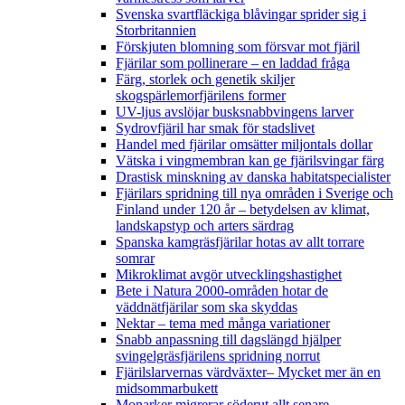
Svenska svartfläckiga blåvingar sprider sig i
Storbritannien
Förskjuten blomning som försvar mot fjäril
Fjärilar som pollinerare – en laddad fråga
Färg, storlek och genetik skiljer
skogspärlemorfjärilens former
UV-ljus avslöjar busksnabbvingens larver
Sydrovfjäril har smak för stadslivet
Handel med fjärilar omsätter miljontals dollar
Vätska i vingmembran kan ge fjärilsvingar färg
Drastisk minskning av danska habitatspecialister
Fjärilars spridning till nya områden i Sverige och
Finland under 120 år
– betydelsen av klimat,
landskapstyp och arters särdrag
Spanska kamgräsfjärilar hotas av allt torrare
somrar
Mikroklimat avgör utvecklingshastighet
Bete i Natura 2000-områden hotar de
väddnätfjärilar som ska skyddas
Nektar – tema med många variationer
Snabb anpassning till dagslängd hjälper
svingelgräsfjärilens spridning norrut
Fjärilslarvernas värdväxter– Mycket mer än en
midsommarbukett
Monarker migrerar söderut allt senare