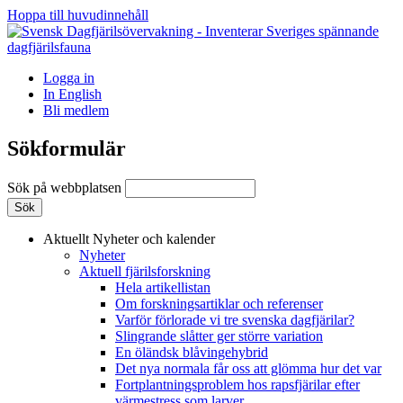
Hoppa till huvudinnehåll
Logga in
In English
Bli medlem
Sökformulär
Sök på webbplatsen
Aktuellt
Nyheter och kalender
Nyheter
Aktuell fjärilsforskning
Hela artikellistan
Om forskningsartiklar och referenser
Varför förlorade vi tre svenska dagfjärilar?
Slingrande slåtter ger större variation
En öländsk blåvingehybrid
Det nya normala får oss att glömma hur det var
Fortplantningsproblem hos rapsfjärilar efter
värmestress som larver