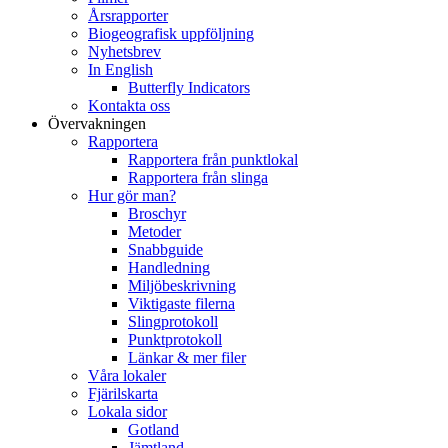
Årsrapporter
Biogeografisk uppföljning
Nyhetsbrev
In English
Butterfly Indicators
Kontakta oss
Övervakningen
Rapportera
Rapportera från punktlokal
Rapportera från slinga
Hur gör man?
Broschyr
Metoder
Snabbguide
Handledning
Miljöbeskrivning
Viktigaste filerna
Slingprotokoll
Punktprotokoll
Länkar & mer filer
Våra lokaler
Fjärilskarta
Lokala sidor
Gotland
Jämtland