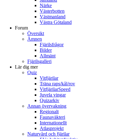
Närke
Västerbotten
Västmanland
Västra Götaland
Forum
Översikt
Ämnen
Fjärilsfrågor
Bilder
Allmänt
Fjärilsgalleri
Lär dig mer
Quiz
Vitfjärilar
Träna raps/kål/rov
VitfjärilarSpeed
Juvela vingar
Quizarkiv
Annan övervakning
Regionalt
Faunaväkteri
Internationellt
Atlasprojekt
Naturvård och fjärilar