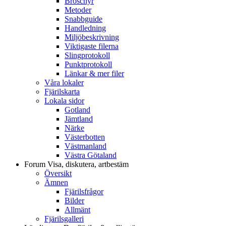
Broschyr
Metoder
Snabbguide
Handledning
Miljöbeskrivning
Viktigaste filerna
Slingprotokoll
Punktprotokoll
Länkar & mer filer
Våra lokaler
Fjärilskarta
Lokala sidor
Gotland
Jämtland
Närke
Västerbotten
Västmanland
Västra Götaland
Forum
Visa, diskutera, artbestäm
Översikt
Ämnen
Fjärilsfrågor
Bilder
Allmänt
Fjärilsgalleri