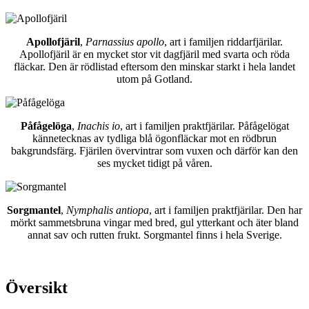
Apollofjäril
,
Parnassius apollo
, art i familjen riddarfjärilar.
Apollofjäril är en mycket stor vit dagfjäril med svarta och röda
fläckar. Den är rödlistad eftersom den minskar starkt i hela landet
utom på Gotland.
Påfågelöga
,
Inachis io
, art i familjen praktfjärilar. Påfågelögat
kännetecknas av tydliga blå ögonfläckar mot en rödbrun
bakgrundsfärg. Fjärilen övervintrar som vuxen och därför kan den
ses mycket tidigt på våren.
Sorgmantel
,
Nymphalis antiopa
, art i familjen praktfjärilar. Den har
mörkt sammetsbruna vingar med bred, gul ytterkant och äter bland
annat sav och rutten frukt. Sorgmantel finns i hela Sverige.
Översikt