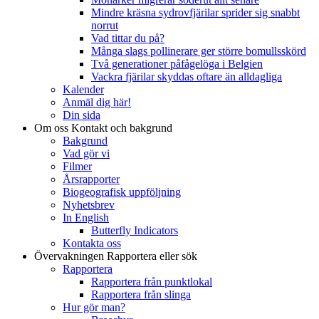
Mindre kräsna sydrovfjärilar sprider sig snabbt
norrut
Vad tittar du på?
Många slags pollinerare ger större bomullsskörd
Två generationer påfågelöga i Belgien
Vackra fjärilar skyddas oftare än alldagliga
Kalender
Anmäl dig här!
Din sida
Om oss
Kontakt och bakgrund
Bakgrund
Vad gör vi
Filmer
Årsrapporter
Biogeografisk uppföljning
Nyhetsbrev
In English
Butterfly Indicators
Kontakta oss
Övervakningen
Rapportera eller sök
Rapportera
Rapportera från punktlokal
Rapportera från slinga
Hur gör man?