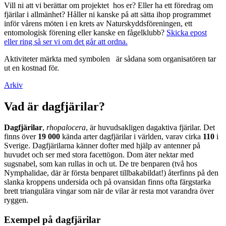
Vill ni att vi berättar om projektet hos er? Eller ha ett föredrag om
fjärilar i allmänhet? Håller ni kanske på att sätta ihop programmet
inför vårens möten i en krets av Naturskyddsföreningen, ett
entomologisk förening eller kanske en fågelklubb?
Skicka epost
eller ring så ser vi om det går att ordna.
Aktiviteter märkta med symbolen
är sådana som organisatören tar
ut en kostnad för.
Arkiv
Vad är dagfjärilar?
Dagfjärilar
,
rhopalocera
, är huvudsakligen dagaktiva fjärilar. Det
finns över
19 000
kända arter dagfjärilar i världen, varav cirka
110
i
Sverige. Dagfjärilarna känner dofter med hjälp av antenner på
huvudet och ser med stora facettögon. Dom äter nektar med
sugsnabel, som kan rullas in och ut. De tre benparen (två hos
Nymphalidae, där är första benparet tillbakabildat!) återfinns på den
slanka kroppens undersida och på ovansidan finns ofta färgstarka
brett triangulära vingar som när de vilar är resta mot varandra över
ryggen.
Exempel på dagfjärilar