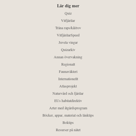
Lär dig mer
Quiz
Vitfjärilar
Träna raps/kål/rov
VitfjärilarSpeed
Juvela vingar
Quizarkiv
Annan övervakning
Regionalt
Faunaväkteri
Internationellt
Atlasprojekt
Naturvård och fjärilar
EUs habitatdirektiv
Arter med åtgärdsprogram
Böcker, appar, material och länktips
Boktips
Resurser på nätet