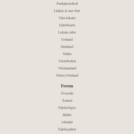
Punktprotokoll
Länkar & mer filer
Våra lokaler
Fjärilskarta
Lokala sidor
Gotland
Jämtland
Närke
Västerbotten
Västmanland
Västra Götaland
Forum
Översikt
Ämnen
Fjärilsfrågor
Bilder
Allmänt
Fjärilsgalleri