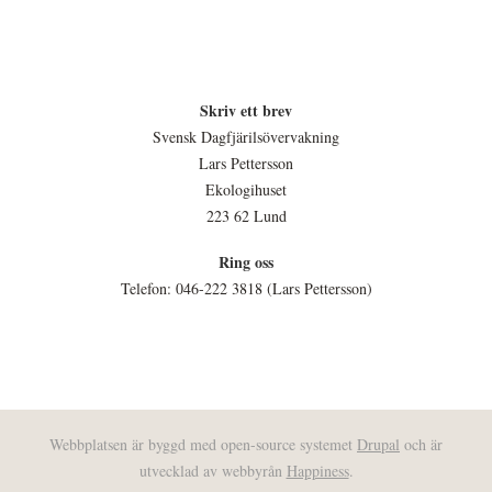
Skriv ett brev
Svensk Dagfjärilsövervakning
Lars Pettersson
Ekologihuset
223 62 Lund
Ring oss
Telefon: 046-222 3818 (Lars Pettersson)
Webbplatsen är byggd med open-source systemet
Drupal
och är
utvecklad av webbyrån
Happiness
.