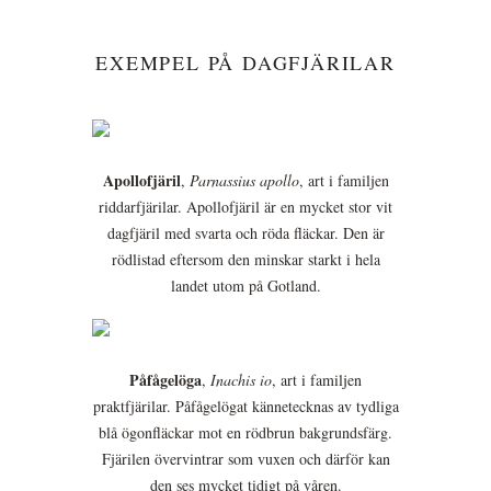
EXEMPEL PÅ DAGFJÄRILAR
Apollofjäril
,
Parnassius apollo
, art i familjen
riddarfjärilar. Apollofjäril är en mycket stor vit
dagfjäril med svarta och röda fläckar. Den är
rödlistad eftersom den minskar starkt i hela
landet utom på Gotland.
Påfågelöga
,
Inachis io
, art i familjen
praktfjärilar. Påfågelögat kännetecknas av tydliga
blå ögonfläckar mot en rödbrun bakgrundsfärg.
Fjärilen övervintrar som vuxen och därför kan
den ses mycket tidigt på våren.