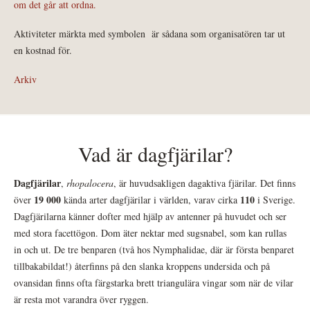
om det går att ordna.
Aktiviteter märkta med symbolen
är sådana som organisatören tar ut
en kostnad för.
Arkiv
Vad är dagfjärilar?
Dagfjärilar
,
rhopalocera
, är huvudsakligen dagaktiva fjärilar. Det finns
19 000
110
över
kända arter dagfjärilar i världen, varav cirka
i Sverige.
Dagfjärilarna känner dofter med hjälp av antenner på huvudet och ser
med stora facettögon. Dom äter nektar med sugsnabel, som kan rullas
in och ut. De tre benparen (två hos Nymphalidae, där är första benparet
tillbakabildat!) återfinns på den slanka kroppens undersida och på
ovansidan finns ofta färgstarka brett triangulära vingar som när de vilar
är resta mot varandra över ryggen.