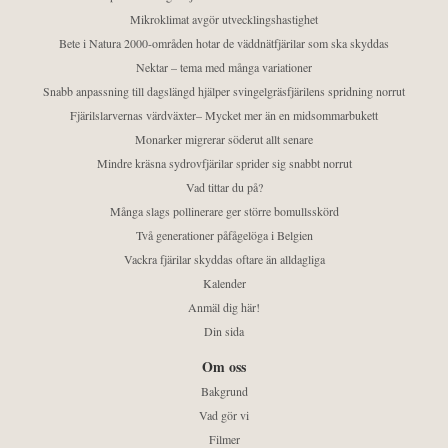
Mikroklimat avgör utvecklingshastighet
Bete i Natura 2000-områden hotar de väddnätfjärilar som ska skyddas
Nektar – tema med många variationer
Snabb anpassning till dagslängd hjälper svingelgräsfjärilens spridning norrut
Fjärilslarvernas värdväxter– Mycket mer än en midsommarbukett
Monarker migrerar söderut allt senare
Mindre kräsna sydrovfjärilar sprider sig snabbt norrut
Vad tittar du på?
Många slags pollinerare ger större bomullsskörd
Två generationer påfågelöga i Belgien
Vackra fjärilar skyddas oftare än alldagliga
Kalender
Anmäl dig här!
Din sida
Om oss
Bakgrund
Vad gör vi
Filmer