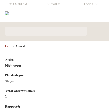
Hoppa till huvudinnehåll
BLI MEDLEM
IN ENGLISH
LOGGA IN
Sökformulär
Hem
» Amiral
Amiral
Nidingen
Platskategori:
Slinga
Antal observationer:
2
Rapportör: