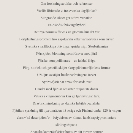
Om forskningsartiklar och referenser
Varför förlorade vi tre svenska dagfjärilar?
Slingrande slåtter ger större variation
En öländsk blåvingehybrid
Det nya normala får oss att glömma hur det var
Fortplantningsproblem hos rapsfjärilar efter värmestress som larver
Svenska svartfläckiga blåvingar sprider sig i Storbritannien
Förskjuten blomning som försvar mot fjäril
Fjärilar som pollinerare – en laddad fråga
Färg, storlek och genetik skiljer skogspärlemorfjärilens former
UV-ljus avslöjar busksnabbvingens larver
Sydrovfjäril har smak för stadslivet
Handel med fjärilar omsätter miljontals dollar
Vätska i vingmembran kan ge fjärilsvingar färg
Drastisk minskning av danska habitatspecialister
Fjärilars spridning till nya områden i Sverige och Finland under 120 år <span
class="sf-description">– betydelsen av klimat, landskapstyp och arters
särdrag</span>
Spanska kamgräsfjärilar hotas av allt torrare somrar