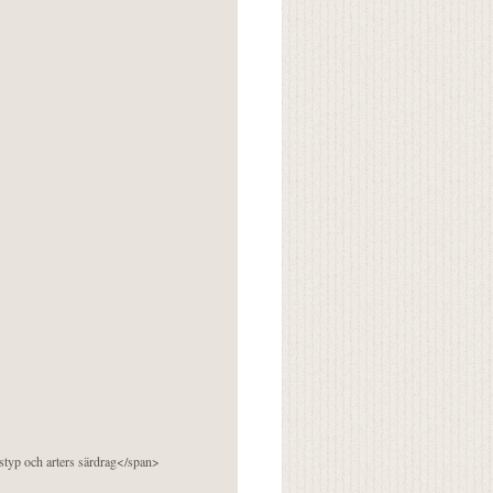
pstyp och arters särdrag</span>