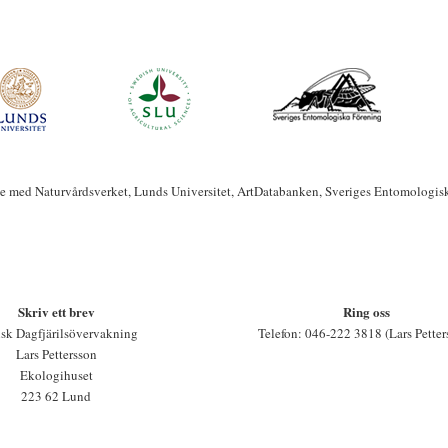
te med Naturvårdsverket, Lunds Universitet, ArtDatabanken, Sveriges Entomologis
Skriv ett brev
Ring oss
sk Dagfjärilsövervakning
Telefon: 046-222 3818 (Lars Petter
Lars Pettersson
Ekologihuset
223 62 Lund