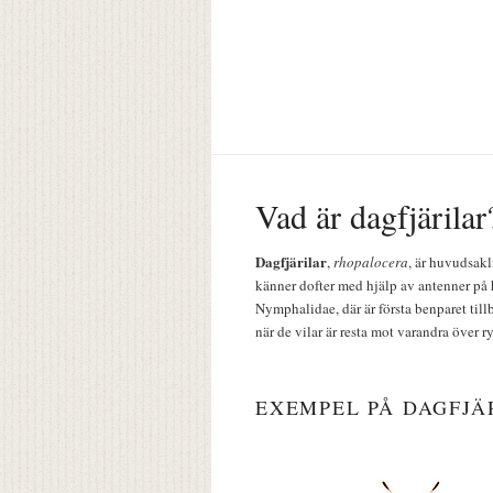
Vad är dagfjärilar
Dagfjärilar
,
rhopalocera
, är huvudsakl
känner dofter med hjälp av antenner på 
Nymphalidae, där är första benparet till
när de vilar är resta mot varandra över r
EXEMPEL PÅ DAGFJÄ