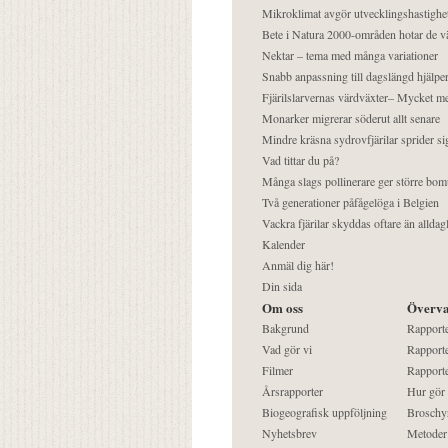
Mikroklimat avgör utvecklingshastighe
Bete i Natura 2000-områden hotar de v
Nektar – tema med många variationer
Snabb anpassning till dagslängd hjälper
Fjärilslarvernas värdväxter– Mycket 
Monarker migrerar söderut allt senare
Mindre kräsna sydrovfjärilar sprider si
Vad tittar du på?
Många slags pollinerare ger större bom
Två generationer påfågelöga i Belgien
Vackra fjärilar skyddas oftare än alldag
Kalender
Anmäl dig här!
Din sida
Om oss
Överva
Bakgrund
Rapport
Vad gör vi
Rapporte
Filmer
Rapporte
Årsrapporter
Hur gör
Biogeografisk uppföljning
Broschy
Nyhetsbrev
Metoder