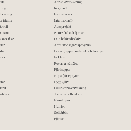
ide
Annan övervakning
ning
Regionalt
krivning
Faunaväkteri
e filerna
Internationellt
tokoll
Atlasprojekt
tokoll
Naturvård och fjärilar
 mer filer
EUs habitatdirektiv
aler
Arter med åtgärdsprogram
rta
Böcker, appar, material och länktips
idor
Boktips
Resurser på nätet
d
Fjärilsappar
Köpa fjärilsprylar
tten
Bygg själv
land
Pollinatörsövervakning
ötaland
Träna på pollinatörer
Blomflugor
Humlor
Solitärbin
Fjärilar