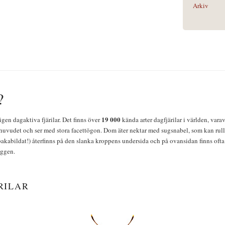
Arkiv
?
19 000
igen dagaktiva fjärilar. Det finns över
kända arter dagfjärilar i världen, vara
huvudet och ser med stora facettögon. Dom äter nektar med sugsnabel, som kan rulla
bakabildat!) återfinns på den slanka kroppens undersida och på ovansidan finns ofta 
yggen.
RILAR