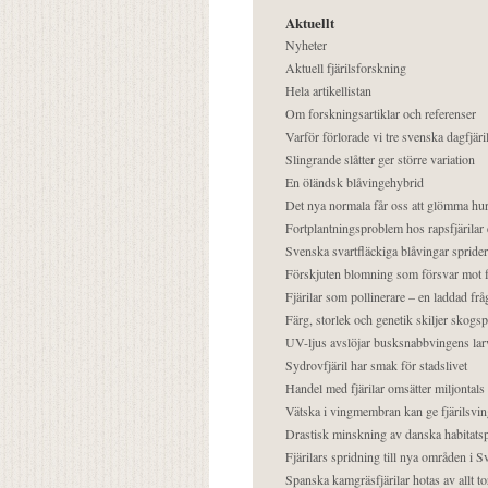
Aktuellt
Nyheter
Aktuell fjärilsforskning
Hela artikellistan
Om forskningsartiklar och referenser
Varför förlorade vi tre svenska dagfjäri
Slingrande slåtter ger större variation
En öländsk blåvingehybrid
Det nya normala får oss att glömma hur
Fortplantningsproblem hos rapsfjärilar 
Svenska svartfläckiga blåvingar sprider 
Förskjuten blomning som försvar mot fj
Fjärilar som pollinerare – en laddad frå
Färg, storlek och genetik skiljer skogs
UV-ljus avslöjar busksnabbvingens lar
Sydrovfjäril har smak för stadslivet
Handel med fjärilar omsätter miljontals 
Vätska i vingmembran kan ge fjärilsvin
Drastisk minskning av danska habitatsp
Fjärilars spridning till nya områden i
Spanska kamgräsfjärilar hotas av allt t