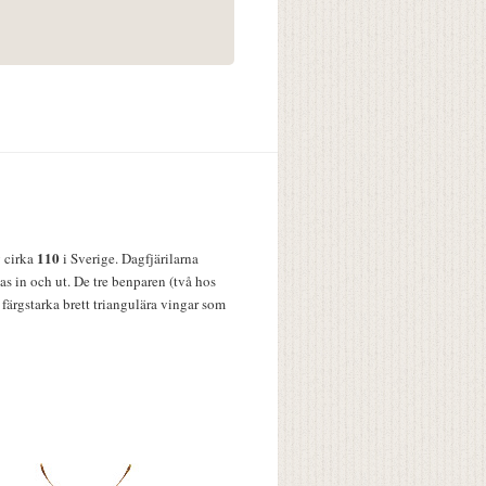
110
v cirka
i Sverige. Dagfjärilarna
s in och ut. De tre benparen (två hos
färgstarka brett triangulära vingar som