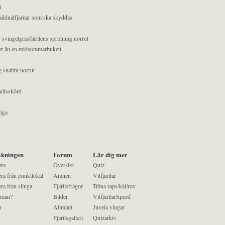
t
äddnätfjärilar som ska skyddas
 svingelgräsfjärilens spridning norrut
mer än en midsommarbukett
g snabbt norrut
ullsskörd
liga
kningen
Forum
Lär dig mer
era
Översikt
Quiz
ra från punktlokal
Ämnen
Vitfjärilar
ra från slinga
Fjärilsfrågor
Träna raps/kål/rov
 man?
Bilder
VitfjärilarSpeed
r
Allmänt
Juvela vingar
Fjärilsgalleri
Quizarkiv