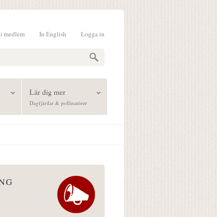
li medlem
In English
Logga in
formulär
Lär dig mer
Dagfjärilar & pollinatörer
ÅNG