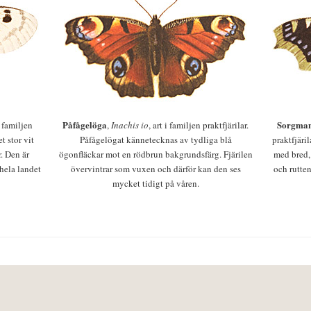
Påfågelöga
Sorgman
 i familjen
,
Inachis io
, art i familjen praktfjärilar.
t stor vit
Påfågelögat kännetecknas av tydliga blå
praktfjäri
r. Den är
ögonfläckar mot en rödbrun bakgrundsfärg. Fjärilen
med bred,
 hela landet
övervintrar som vuxen och därför kan den ses
och rutten
mycket tidigt på våren.