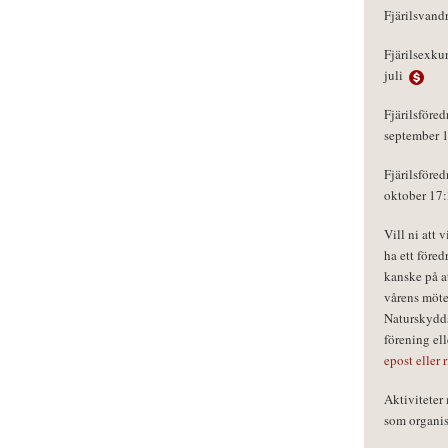
Fjärilsvand
Fjärilsexku
juli
Fjärilsföred
september 
Fjärilsföred
oktober 17
Vill ni att 
ha ett föred
kanske på a
vårens möte
Naturskydds
förening el
epost eller 
Aktivitete
som organisa