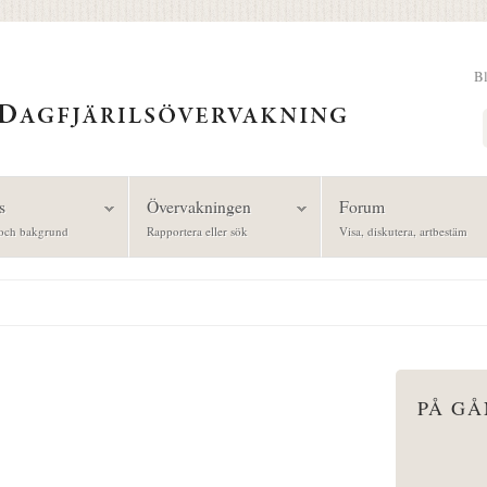
B
Sök
s
Övervakningen
Forum
och bakgrund
Rapportera eller sök
Visa, diskutera, artbestäm
PÅ G