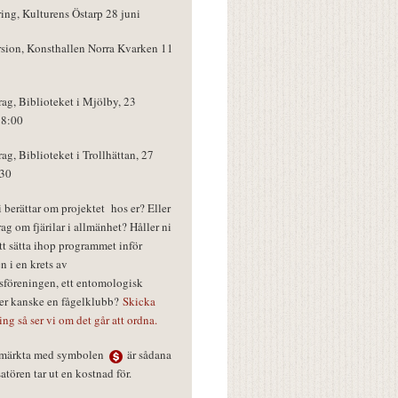
ring, Kulturens Östarp 28 juni
rsion, Konsthallen Norra Kvarken 11
rag, Biblioteket i Mjölby, 23
18:00
rag, Biblioteket i Trollhättan, 27
:30
vi berättar om projektet hos er? Eller
rag om fjärilar i allmänhet? Håller ni
tt sätta ihop programmet inför
n i en krets av
föreningen, ett entomologisk
ler kanske en fågelklubb?
Skicka
ring så ser vi om det går att ordna.
r märkta med symbolen
är sådana
tören tar ut en kostnad för.