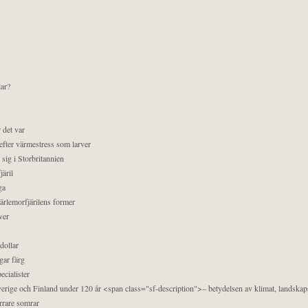
lar?
 det var
efter värmestress som larver
sig i Storbritannien
äril
ga
pärlemorfjärilens former
ver
dollar
gar färg
ecialister
 Sverige och Finland under 120 år <span class="sf-description">– betydelsen av klimat, landska
orrare somrar