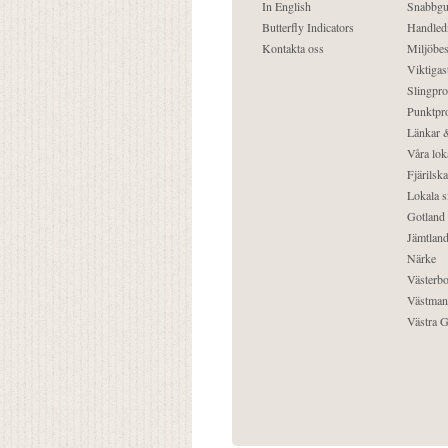
In English
Snabbgu
Butterfly Indicators
Handled
Kontakta oss
Miljöbes
Viktigast
Slingpro
Punktpro
Länkar &
Våra lok
Fjärilska
Lokala s
Gotland
Jämtlan
Närke
Västerbo
Västman
Västra G