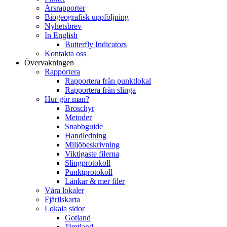
Årsrapporter
Biogeografisk uppföljning
Nyhetsbrev
In English
Butterfly Indicators
Kontakta oss
Övervakningen
Rapportera
Rapportera från punktlokal
Rapportera från slinga
Hur gör man?
Broschyr
Metoder
Snabbguide
Handledning
Miljöbeskrivning
Viktigaste filerna
Slingprotokoll
Punktprotokoll
Länkar & mer filer
Våra lokaler
Fjärilskarta
Lokala sidor
Gotland
Jämtland