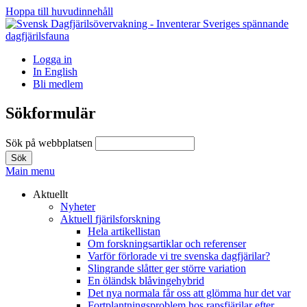
Hoppa till huvudinnehåll
Logga in
In English
Bli medlem
Sökformulär
Sök på webbplatsen
Main menu
Aktuellt
Nyheter
Aktuell fjärilsforskning
Hela artikellistan
Om forskningsartiklar och referenser
Varför förlorade vi tre svenska dagfjärilar?
Slingrande slåtter ger större variation
En öländsk blåvingehybrid
Det nya normala får oss att glömma hur det var
Fortplantningsproblem hos rapsfjärilar efter