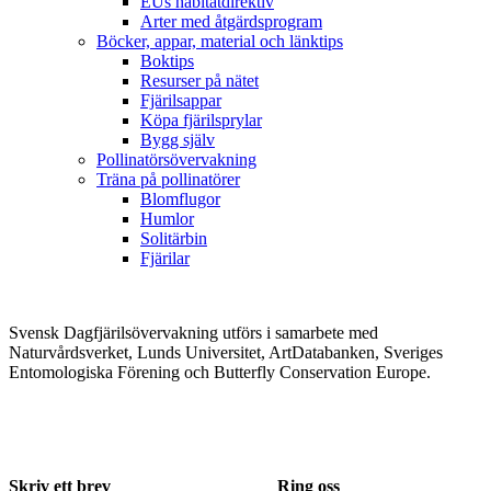
EUs habitatdirektiv
Arter med åtgärdsprogram
Böcker, appar, material och länktips
Boktips
Resurser på nätet
Fjärilsappar
Köpa fjärilsprylar
Bygg själv
Pollinatörsövervakning
Träna på pollinatörer
Blomflugor
Humlor
Solitärbin
Fjärilar
Svensk Dagfjärilsövervakning utförs i samarbete med
Naturvårdsverket, Lunds Universitet, ArtDatabanken, Sveriges
Entomologiska Förening och Butterfly Conservation Europe.
Skriv ett brev
Ring oss