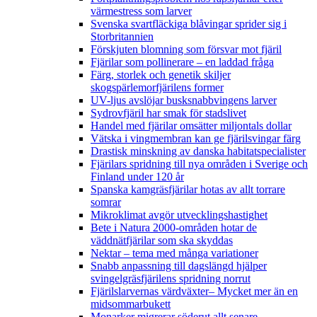
värmestress som larver
Svenska svartfläckiga blåvingar sprider sig i
Storbritannien
Förskjuten blomning som försvar mot fjäril
Fjärilar som pollinerare – en laddad fråga
Färg, storlek och genetik skiljer
skogspärlemorfjärilens former
UV-ljus avslöjar busksnabbvingens larver
Sydrovfjäril har smak för stadslivet
Handel med fjärilar omsätter miljontals dollar
Vätska i vingmembran kan ge fjärilsvingar färg
Drastisk minskning av danska habitatspecialister
Fjärilars spridning till nya områden i Sverige och
Finland under 120 år
Spanska kamgräsfjärilar hotas av allt torrare
somrar
Mikroklimat avgör utvecklingshastighet
Bete i Natura 2000-områden hotar de
väddnätfjärilar som ska skyddas
Nektar – tema med många variationer
Snabb anpassning till dagslängd hjälper
svingelgräsfjärilens spridning norrut
Fjärilslarvernas värdväxter– Mycket mer än en
midsommarbukett
Monarker migrerar söderut allt senare