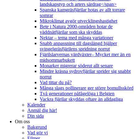
landskapstyp och arters särdrag</span>
Spanska kamgräsfjärilar hotas av allt torrare
somrar
Mikroklimat avgör utvecklingshastighet
Bete i Natura 2000-områden hotar de
väddnätfjärilar som ska skyddas
Nektar – tema med många variationer
Snabb anpassning till dagslängd hjälper
svingelgräsfjärilens spridning norrut
Fjärilslarvernas värdväxter– Mycket mer än en
midsommarbukett
Monarker migrerar söderut allt senare
Mindre kräsna sydrovfjärilar sprider sig snabbt
norrut
Vad tittar du på?
Många slags pollinerare ger större bomullsskörd
Två generationer påfågelöga i Belgien
Vackra fjärilar skyddas oftare än alldagliga
Kalender
Anmäl dig här!
Din sida
Om oss
Bakgrund
Vad gör vi
Filmer