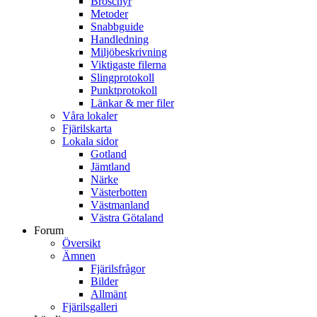
Broschyr
Metoder
Snabbguide
Handledning
Miljöbeskrivning
Viktigaste filerna
Slingprotokoll
Punktprotokoll
Länkar & mer filer
Våra lokaler
Fjärilskarta
Lokala sidor
Gotland
Jämtland
Närke
Västerbotten
Västmanland
Västra Götaland
Forum
Översikt
Ämnen
Fjärilsfrågor
Bilder
Allmänt
Fjärilsgalleri