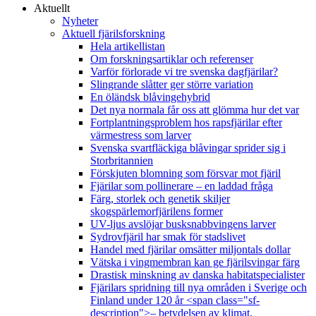
Aktuellt
Nyheter
Aktuell fjärilsforskning
Hela artikellistan
Om forskningsartiklar och referenser
Varför förlorade vi tre svenska dagfjärilar?
Slingrande slåtter ger större variation
En öländsk blåvingehybrid
Det nya normala får oss att glömma hur det var
Fortplantningsproblem hos rapsfjärilar efter
värmestress som larver
Svenska svartfläckiga blåvingar sprider sig i
Storbritannien
Förskjuten blomning som försvar mot fjäril
Fjärilar som pollinerare – en laddad fråga
Färg, storlek och genetik skiljer
skogspärlemorfjärilens former
UV-ljus avslöjar busksnabbvingens larver
Sydrovfjäril har smak för stadslivet
Handel med fjärilar omsätter miljontals dollar
Vätska i vingmembran kan ge fjärilsvingar färg
Drastisk minskning av danska habitatspecialister
Fjärilars spridning till nya områden i Sverige och
Finland under 120 år <span class="sf-
description">– betydelsen av klimat,