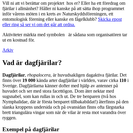
Vill ni att vi berättar om projektet hos er? Eller ha ett föredrag om
fjärilar i allmänhet? Håller ni kanske på att sätta ihop programmet
inför vårens möten i en krets av Naturskyddsföreningen, ett
entomologisk förening eller kanske en fågelklubb?
Skicka epost
eller ring så ser vi om det går att ordna.
Aktiviteter märkta med symbolen
är sådana som organisatören tar
ut en kostnad för.
Arkiv
Vad är dagfjärilar?
Dagfjärilar
,
rhopalocera
, är huvudsakligen dagaktiva fjärilar. Det
finns över
19 000
kända arter dagfjärilar i världen, varav cirka
110
i
Sverige. Dagfjärilarna känner dofter med hjälp av antenner på
huvudet och ser med stora facettögon. Dom äter nektar med
sugsnabel, som kan rullas in och ut. De tre benparen (två hos
Nymphalidae, där är första benparet tillbakabildat!) återfinns på den
slanka kroppens undersida och på ovansidan finns ofta färgstarka
brett triangulära vingar som när de vilar är resta mot varandra över
ryggen.
Exempel på dagfjärilar