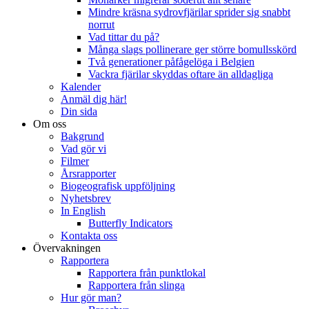
Mindre kräsna sydrovfjärilar sprider sig snabbt
norrut
Vad tittar du på?
Många slags pollinerare ger större bomullsskörd
Två generationer påfågelöga i Belgien
Vackra fjärilar skyddas oftare än alldagliga
Kalender
Anmäl dig här!
Din sida
Om oss
Bakgrund
Vad gör vi
Filmer
Årsrapporter
Biogeografisk uppföljning
Nyhetsbrev
In English
Butterfly Indicators
Kontakta oss
Övervakningen
Rapportera
Rapportera från punktlokal
Rapportera från slinga
Hur gör man?