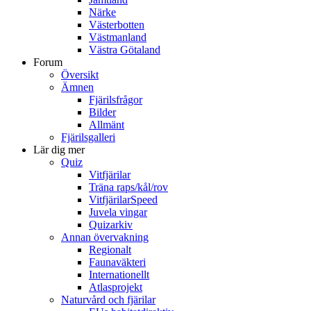
Närke
Västerbotten
Västmanland
Västra Götaland
Forum
Översikt
Ämnen
Fjärilsfrågor
Bilder
Allmänt
Fjärilsgalleri
Lär dig mer
Quiz
Vitfjärilar
Träna raps/kål/rov
VitfjärilarSpeed
Juvela vingar
Quizarkiv
Annan övervakning
Regionalt
Faunaväkteri
Internationellt
Atlasprojekt
Naturvård och fjärilar