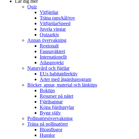
Lär dig mer
Quiz
Vitfjärilar
Träna raps/kål/rov
VitfjärilarSpeed
Juvela vingar
Quizarkiv
Annan övervakning
Regionalt
Faunaväkteri
Internationellt
Atlasprojekt
Naturvård och fjärilar
EUs habitatdirektiv
Arter med åtgärdsprogram
Böcker, appar, material och länktips
Boktips
Resurser på nätet
Fjärilsappar
Köpa fjärilsprylar
Bygg själv
Pollinatörsövervakning
Träna på pollinatörer
Blomflugor
Humlor